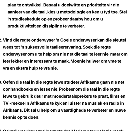
plan te ontwikkel. Bepaal u doelwitte en prioriteite vir die
aanleer van die taal, kies u metodologie en ken u tyd toe. Stel
'n studieskedule op en probeer daarby hou om u
produktiwiteit en dissipline te verbeter.
Vind die regte onderwyser
'n Goeie onderwyser kan die sleutel
wees tot 'n suksesvolle taalleerervaring. Soek die regte
onderwyser om u te help om nie net die taal te leer nie, maar om
leer lekker en interessant te maak. Moenie huiwer om vrae te
vra en ekstra hulp te vra nie.
Oefen die taal in die regte lewe
studeer Afrikaans gaan nie net
oor handboeke en lesse nie. Probeer om die taal in die regte
lewe te gebruik deur met moedertaalsprekers te praat, films en
TV -reekse in Afrikaans te kyk en luister na musiek en radio in
Afrikaans. Dit sal u help om u vaardighede te verbeter en nuwe
kennis op te doen.