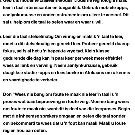
Gebruik moderne taalleermetodes
Moderne tegnologie maak
leer 'n taal interessanter en toeganklik. Gebruik mobiele apps,
aanlynkursusse en ander instrumente om u leer te versnel. Dit
sal u help om die taal te oefen waar en waar u wil.
Leer die taal stelselmatig
Om vinnig en maklik 'n taal te leer,
moet u dit stelselmatig en gereeld leer. Probeer gereeld daarop
fokus, selfs al het u 'n beperkte vrye tyd. Klein klasse
gedurende die dag kan 'n paar keer per week meer effektief
wees as lank en vervelig. Neem aanlynkursusse, gebruik
daaglikse studie -apps en lees boeke in Afrikaans om u kennis
en vaardighede te verbeter.
Don "Wees nie bang om foute te maak nie
leer 'n taal is 'n
proses wat baie beproewing en foute verg. Moenie bang wees
om foute te maak nie, want dit is deel van die leerproses. Begin
met die inheemse sprekers omgaan en oefen die taal sonder
om bekommerd te wees dat u 'n fout kan maak. Maak u foute
reg en hou aan oefen.