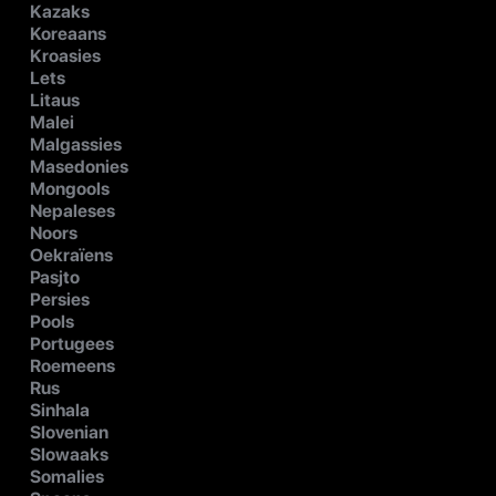
Kazaks
Koreaans
Kroasies
Lets
Litaus
Malei
Malgassies
Masedonies
Mongools
Nepaleses
Noors
Oekraïens
Pasjto
Persies
Pools
Portugees
Roemeens
Rus
Sinhala
Slovenian
Slowaaks
Somalies