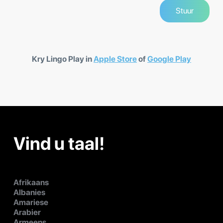
Kry Lingo Play in
Apple Store
of
Google Play
Vind u taal!
Afrikaans
Albanies
Amariese
Arabier
Armeens