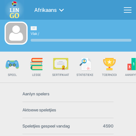
Afrikaans
Vlak
/
SPEEL
LESSE
SERTIFIKAAT
STATISTIEKE
TOERNOOI
AANWY
Aanlyn spelers
Aktoewe speletjies
Speletjies gespeel vandag
4590