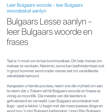
Leer Bulgaars woorde - leer Bulgaars
woordeskat aanlyn
Bulgaars Lesse aanlyn -
leer Bulgaars woorde en
frases
Taal is 'n moet om te kan kommunikeer. Dit help mense om
mekaar te verstaan. Nietemin, soms kan taalhindernisse ook
'n groot kommer word onder mense wat tot verskillende
wêrelddele behoort.
Aangesien u hierdie pos lees, neem ons die vryheid om aan
te neem dat u Tolearn wil hê Bulgaars woorde en frases so
vinnig as moontlik. Die meeste van die leerders is
gefrustreerd en verveeld. Leer Bulgaars woordeskat met
lingo -spel is lekker. U begin met die mees basiese dinge en
word gou 'n vlot Bulgaars luidspreker. Lingo Play Bulgaars