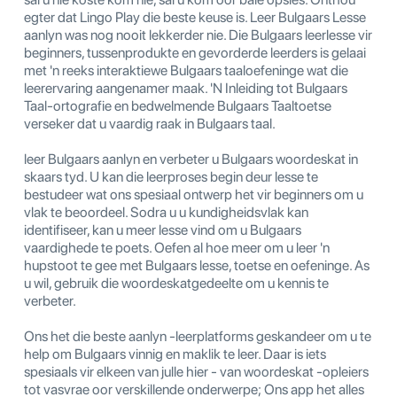
egter dat Lingo Play die beste keuse is. Leer Bulgaars Lesse
aanlyn was nog nooit lekkerder nie. Die Bulgaars leerlesse vir
beginners, tussenprodukte en gevorderde leerders is gelaai
met 'n reeks interaktiewe Bulgaars taaloefeninge wat die
leerervaring aangenamer maak. 'N Inleiding tot Bulgaars
Taal-ortografie en bedwelmende Bulgaars Taaltoetse
verseker dat u vaardig raak in Bulgaars taal.
leer Bulgaars aanlyn en verbeter u Bulgaars woordeskat in
skaars tyd. U kan die leerproses begin deur lesse te
bestudeer wat ons spesiaal ontwerp het vir beginners om u
vlak te beoordeel. Sodra u u kundigheidsvlak kan
identifiseer, kan u meer lesse vind om u Bulgaars
vaardighede te poets. Oefen al hoe meer om u leer 'n
hupstoot te gee met Bulgaars lesse, toetse en oefeninge. As
u wil, gebruik die woordeskatgedeelte om u kennis te
verbeter.
Ons het die beste aanlyn -leerplatforms geskandeer om u te
help om Bulgaars vinnig en maklik te leer. Daar is iets
spesiaals vir elkeen van julle hier - van woordeskat -opleiers
tot vasvrae oor verskillende onderwerpe; Ons app het alles