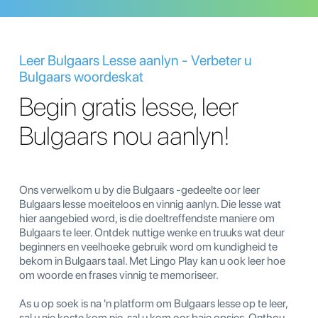
Leer Bulgaars Lesse aanlyn - Verbeter u
Bulgaars woordeskat
Begin gratis lesse, leer
Bulgaars nou aanlyn!
Ons verwelkom u by die Bulgaars -gedeelte oor leer
Bulgaars lesse moeiteloos en vinnig aanlyn. Die lesse wat
hier aangebied word, is die doeltreffendste maniere om
Bulgaars te leer. Ontdek nuttige wenke en truuks wat deur
beginners en veelhoeke gebruik word om kundigheid te
bekom in Bulgaars taal. Met Lingo Play kan u ook leer hoe
om woorde en frases vinnig te memoriseer.
As u op soek is na 'n platform om Bulgaars lesse op te leer,
sal u nie koste kom nie, sal u kom oor baie opsies. Onthou