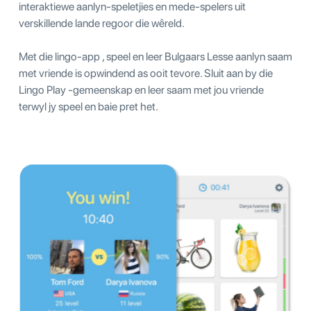
interaktiewe aanlyn-speletjies en mede-spelers uit
verskillende lande regoor die wêreld.
Met die lingo-app , speel en leer Bulgaars Lesse aanlyn saam
met vriende is opwindend as ooit tevore. Sluit aan by die
Lingo Play -gemeenskap en leer saam met jou vriende
terwyl jy speel en baie pret het.