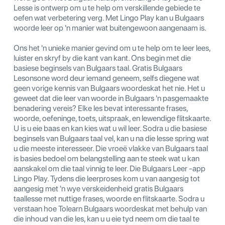
Lesse is ontwerp om u te help om verskillende gebiede te
oefen wat verbetering verg. Met Lingo Play kan u Bulgaars
woorde leer op 'n manier wat buitengewoon aangenaam is.
Ons het 'n unieke manier gevind om u te help om te leer lees,
luister en skryf by die kant van kant. Ons begin met die
basiese beginsels van Bulgaars taal. Gratis Bulgaars
Lesonsone word deur iemand geneem, selfs diegene wat
geen vorige kennis van Bulgaars woordeskat het nie. Het u
geweet dat die leer van woorde in Bulgaars 'n pasgemaakte
benadering vereis? Elke les bevat interessante frases,
woorde, oefeninge, toets, uitspraak, en lewendige flitskaarte.
U is u eie baas en kan kies wat u wil leer. Sodra u die basiese
beginsels van Bulgaars taal vel, kan u na die lesse spring wat
u die meeste interesseer. Die vroeë vlakke van Bulgaars taal
is basies bedoel om belangstelling aan te steek wat u kan
aanskakel om die taal vinnig te leer. Die Bulgaars Leer -app
Lingo Play. Tydens die leerproses kom u van aangesig tot
aangesig met 'n wye verskeidenheid gratis Bulgaars
taallesse met nuttige frases, woorde en flitskaarte. Sodra u
verstaan ​​hoe Tolearn Bulgaars woordeskat met behulp van
die inhoud van die les, kan u u eie tyd neem om die taal te