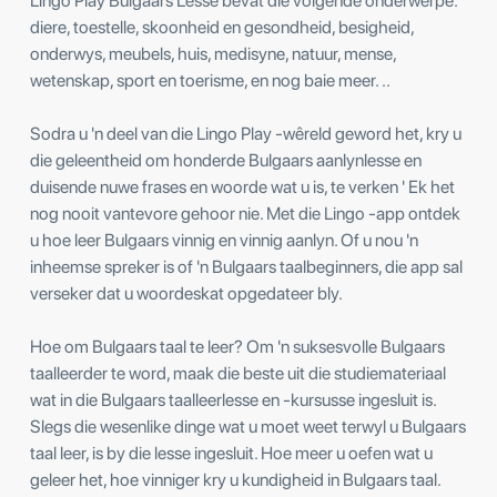
Lingo Play Bulgaars Lesse bevat die volgende onderwerpe:
diere, toestelle, skoonheid en gesondheid, besigheid,
onderwys, meubels, huis, medisyne, natuur, mense,
wetenskap, sport en toerisme, en nog baie meer. ..
Sodra u 'n deel van die Lingo Play -wêreld geword het, kry u
die geleentheid om honderde Bulgaars aanlynlesse en
duisende nuwe frases en woorde wat u is, te verken ' Ek het
nog nooit vantevore gehoor nie. Met die Lingo -app ontdek
u hoe leer Bulgaars vinnig en vinnig aanlyn. Of u nou 'n
inheemse spreker is of 'n Bulgaars taalbeginners, die app sal
verseker dat u woordeskat opgedateer bly.
Hoe om Bulgaars taal te leer? Om 'n suksesvolle Bulgaars
taalleerder te word, maak die beste uit die studiemateriaal
wat in die Bulgaars taalleerlesse en -kursusse ingesluit is.
Slegs die wesenlike dinge wat u moet weet terwyl u Bulgaars
taal leer, is by die lesse ingesluit. Hoe meer u oefen wat u
geleer het, hoe vinniger kry u kundigheid in Bulgaars taal.