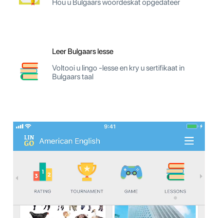
Hou u Bulgaars woordeskat opgedateer
Leer Bulgaars lesse
Voltooi u lingo -lesse en kry u sertifikaat in
Bulgaars taal