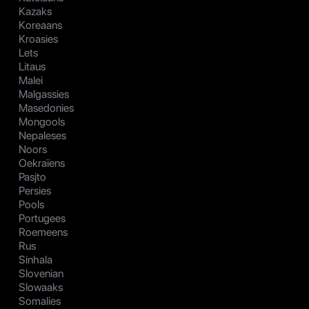
Kazaks
Koreaans
Kroasies
Lets
Litaus
Malei
Malgassies
Masedonies
Mongools
Nepaleses
Noors
Oekraïens
Pasjto
Persies
Pools
Portugees
Roemeens
Rus
Sinhala
Slovenian
Slowaaks
Somalies