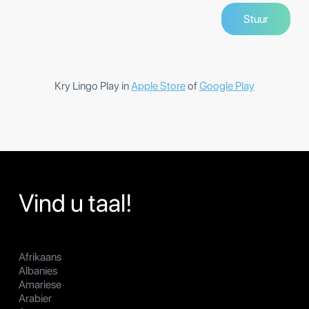
Kry Lingo Play in
Apple Store
of
Google Play
Vind u taal!
Afrikaans
Albanies
Amariese
Arabier