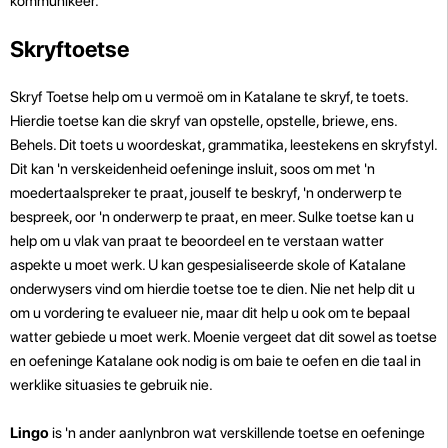
kommunikeer.
Skryftoetse
Skryf Toetse help om u vermoë om in Katalane te skryf, te toets.
Hierdie toetse kan die skryf van opstelle, opstelle, briewe, ens.
Behels. Dit toets u woordeskat, grammatika, leestekens en skryfstyl.
Dit kan 'n verskeidenheid oefeninge insluit, soos om met 'n
moedertaalspreker te praat, jouself te beskryf, 'n onderwerp te
bespreek, oor 'n onderwerp te praat, en meer. Sulke toetse kan u
help om u vlak van praat te beoordeel en te verstaan ​​watter
aspekte u moet werk. U kan gespesialiseerde skole of Katalane
onderwysers vind om hierdie toetse toe te dien. Nie net help dit u
om u vordering te evalueer nie, maar dit help u ook om te bepaal
watter gebiede u moet werk. Moenie vergeet dat dit sowel as toetse
en oefeninge Katalane ook nodig is om baie te oefen en die taal in
werklike situasies te gebruik nie.
Lingo
is 'n ander aanlynbron wat verskillende toetse en oefeninge