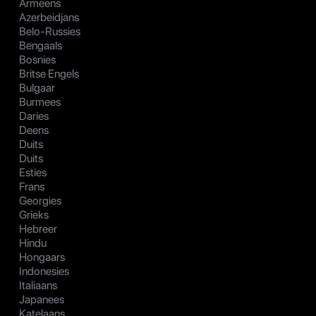
Armeens
Azerbeidjans
Belo-Russies
Bengaals
Bosnies
Britse Engels
Bulgaar
Burmees
Daries
Deens
Duits
Duits
Esties
Frans
Georgies
Grieks
Hebreer
Hindu
Hongaars
Indonesies
Italiaans
Japanees
Katelaans