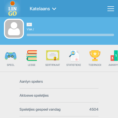
Katelaans
Vlak
/
SPEEL
LESSE
SERTIFIKAAT
STATISTIEKE
TOERNOOI
AANWY
Aanlyn spelers
Aktoewe speletjies
Speletjies gespeel vandag
4504