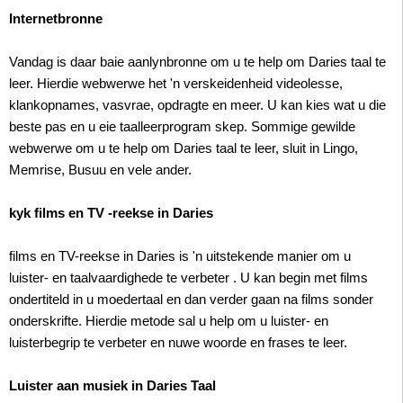
Internetbronne
Vandag is daar baie aanlynbronne om u te help om Daries taal te
leer. Hierdie webwerwe het 'n verskeidenheid videolesse,
klankopnames, vasvrae, opdragte en meer. U kan kies wat u die
beste pas en u eie taalleerprogram skep. Sommige gewilde
webwerwe om u te help om Daries taal te leer, sluit in Lingo,
Memrise, Busuu en vele ander.
kyk films en TV -reekse in Daries
films en TV-reekse in Daries is 'n uitstekende manier om u
luister- en taalvaardighede te verbeter . U kan begin met films
ondertiteld in u moedertaal en dan verder gaan na films sonder
onderskrifte. Hierdie metode sal u help om u luister- en
luisterbegrip te verbeter en nuwe woorde en frases te leer.
Luister aan musiek in Daries Taal