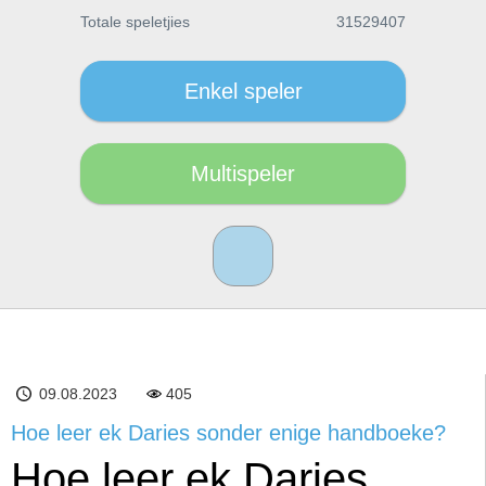
Totale speletjies
31529407
Enkel speler
Multispeler
09.08.2023
405
Hoe leer ek Daries sonder enige handboeke?
Hoe leer ek Daries