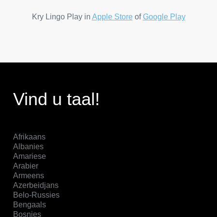
Kry Lingo Play in
Apple Store
of
Google Play
Vind u taal!
Afrikaans
Albanies
Amariese
Arabier
Armeens
Azerbeidjans
Belo-Russies
Bengaals
Bosnies