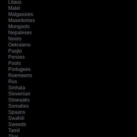
Litaus
Malei
Malgassies
Masedonies
Mongools
Nepaleses
Noors
Oekraïens
Pasjto
Persies
Pools
Portugees
Roemeens
Rus
Sinhala
Slovenian
Slowaaks
Somalies
Spaans
Swahili
Sweeds
Tamil
Thai