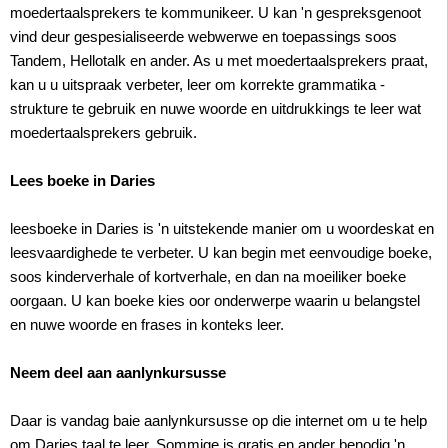
moedertaalsprekers te kommunikeer. U kan 'n gespreksgenoot
vind deur gespesialiseerde webwerwe en toepassings soos
Tandem, Hellotalk en ander. As u met moedertaalsprekers praat,
kan u u uitspraak verbeter, leer om korrekte grammatika -
strukture te gebruik en nuwe woorde en uitdrukkings te leer wat
moedertaalsprekers gebruik.
Lees boeke in Daries
leesboeke in Daries is 'n uitstekende manier om u woordeskat en
leesvaardighede te verbeter. U kan begin met eenvoudige boeke,
soos kinderverhale of kortverhale, en dan na moeiliker boeke
oorgaan. U kan boeke kies oor onderwerpe waarin u belangstel
en nuwe woorde en frases in konteks leer.
Neem deel aan aanlynkursusse
Daar is vandag baie aanlynkursusse op die internet om u te help
om Daries taal te leer. Sommige is gratis en ander benodig 'n