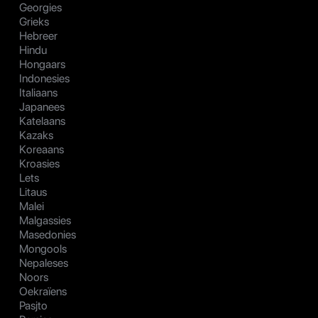
Georgies
Grieks
Hebreer
Hindu
Hongaars
Indonesies
Italiaans
Japanees
Katelaans
Kazaks
Koreaans
Kroasies
Lets
Litaus
Malei
Malgassies
Masedonies
Mongools
Nepaleses
Noors
Oekraïens
Pasjto