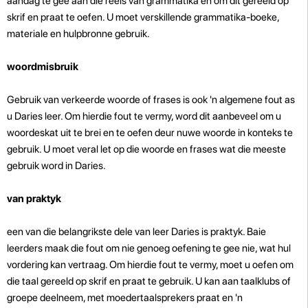
aandag te gee aan die reëls van grammatika en om dit gereeld op
skrif en praat te oefen. U moet verskillende grammatika-boeke,
materiale en hulpbronne gebruik.
woordmisbruik
Gebruik van verkeerde woorde of frases is ook 'n algemene fout as
u Daries leer. Om hierdie fout te vermy, word dit aanbeveel om u
woordeskat uit te brei en te oefen deur nuwe woorde in konteks te
gebruik. U moet veral let op die woorde en frases wat die meeste
gebruik word in Daries.
van praktyk
een van die belangrikste dele van leer Daries is praktyk. Baie
leerders maak die fout om nie genoeg oefening te gee nie, wat hul
vordering kan vertraag. Om hierdie fout te vermy, moet u oefen om
die taal gereeld op skrif en praat te gebruik. U kan aan taalklubs of
groepe deelneem, met moedertaalsprekers praat en 'n