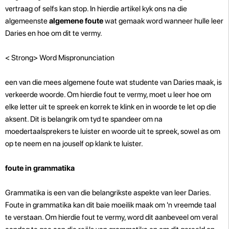
vertraag of selfs kan stop. In hierdie artikel kyk ons ​​na die
algemeenste
algemene foute
wat gemaak word wanneer hulle leer
Daries en hoe om dit te vermy.
< Strong> Word Mispronunciation
een van die mees algemene foute wat studente van Daries maak, is
verkeerde woorde. Om hierdie fout te vermy, moet u leer hoe om
elke letter uit te spreek en korrek te klink en in woorde te let op die
aksent. Dit is belangrik om tyd te spandeer om na
moedertaalsprekers te luister en woorde uit te spreek, sowel as om
op te neem en na jouself op klank te luister.
foute in grammatika
Grammatika is een van die belangrikste aspekte van leer Daries.
Foute in grammatika kan dit baie moeilik maak om 'n vreemde taal
te verstaan. Om hierdie fout te vermy, word dit aanbeveel om veral