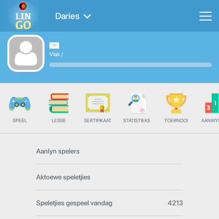
Daries
Vlak
/
SPEEL
LESSE
SERTIFIKAAT
STATISTIEKE
TOERNOOI
AANWY
Aanlyn spelers
Aktoewe speletjies
Speletjies gespeel vandag
4213