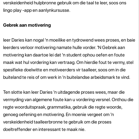
verskeidenheid hulpbronne gebruik om die taal te leer, soos ons
lingo play -app en aanlynkursusse.
Gebrek aan motivering
leer Daries kan nogal 'n moeilike en tydrowend wees proses, en baie
leerders verloor motivering namate hulle vorder. 'N Gebrek aan
motivering kan daartoe lei dat 'n student ophou oefen en foute
maak wat hul vordering kan vertraag. Om hierdie fout te vermy, stel
spesifieke doelwitte en motiveerders vir taalleer, soos om in die
buiteland te reis of om werk in 'n buitelandse arbeidsmark te vind.
Ten slotte kan leer Daries 'n uitdagende proses wees, maar die
vermyding van algemene foute kan u vordering versnel. Onthou die
regte woorduitspraak, grammatika, gebruik die regte woorde,
genoeg oefening en motivering. En moenie vergeet om 'n
verskeidenheid taalleerbronne te gebruik om die proses
doeltreffender en interessant te maak nie.