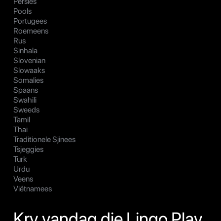
Persies
Pools
Portugees
Roemeens
Rus
Sinhala
Slovenian
Slowaaks
Somalies
Spaans
Swahili
Sweeds
Tamil
Thai
Traditionele Sjinees
Tsjeggies
Turk
Urdu
Veens
Viëtnamees
Kry vandag die Lingo Play