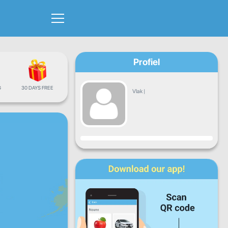
Profiel
G
30 DAYS FREE
Vlak
|
Vordering
Maan
Dins
Woens
Don