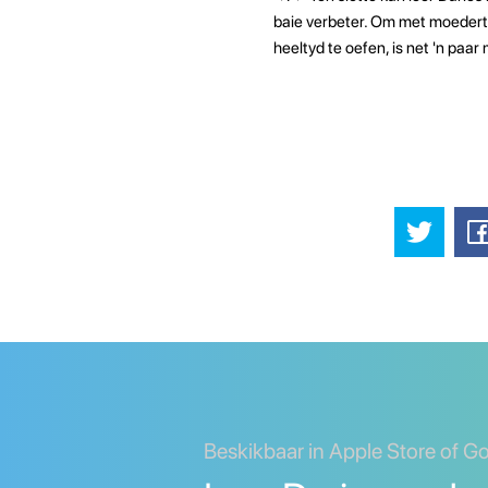
baie verbeter. Om met moedertaa
heeltyd te oefen, is net 'n paa
Beskikbaar in Apple Store of G