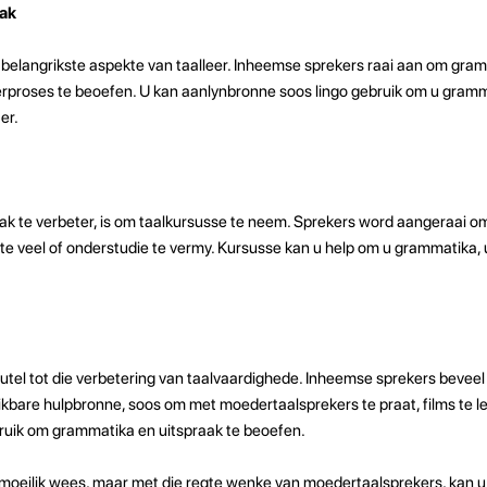
aak
 belangrikste aspekte van taalleer. Inheemse sprekers raai aan om gra
erproses te beoefen. U kan aanlynbronne soos lingo gebruik om u gram
er.
lak te verbeter, is om taalkursusse te neem. Sprekers word aangeraai o
e veel of onderstudie te vermy. Kursusse kan u help om u grammatika, 
utel tot die verbetering van taalvaardighede. Inheemse sprekers beveel
kbare hulpbronne, soos om met moedertaalsprekers te praat, films te le
ruik om grammatika en uitspraak te beoefen.
s moeilik wees, maar met die regte wenke van moedertaalsprekers, kan u