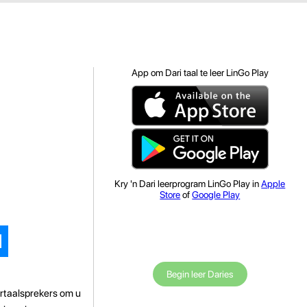
App om Dari taal te leer LinGo Play
Kry 'n Dari leerprogram LinGo Play in
Apple
Store
of
Google Play
Begin leer Daries
ertaalsprekers om u