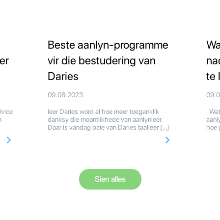
Beste aanlyn-programme
Wa
er
vir die bestudering van
na
Daries
te 
09.08.2023
09.
dvice
leer Daries word al hoe meer toeganklik
Wat 
n
danksy die moontlikhede van aanlynleer.
aanly
Daar is vandag baie van Daries taalleer […]
hoe 
Sien alles