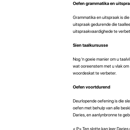
Oefen grammatika en uitspr
Grammatika en uitspraak is die
uitspraak gedurende die taalle
uitspraakvaardighede te verbet
Sien taalkursusse
Nog 'n goeie manier om u taalv
wat ooreenstem met u vlak om t
woordeskat te verbeter.
Oefen voortdurend
Deurlopende oefening is die sle
oefen met behulp van alle beski
Daries, en aanlynbronne te geb
< P>
Ten slotte kan leer Darie