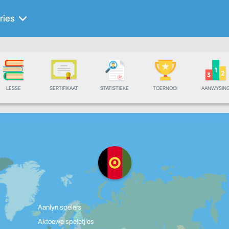
ries
LESSE
SERTIFIKAAT
STATISTIEKE
TOERNOOI
AANWYSIN
Aanlyn spelers
Aktoewe speletjies