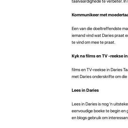
taalvaardighede te verbeter. In 
Kommunikeer met moedertaa
Een van die doeltreffendste ma
iemand vind wat Daries praat e
te vind om mee te praat.
Kyk na films en TV -reekse in
films en TV-reekse in Daries Ta
met Daries onderskrifte om die 
Lees in Daries
Lees in Daries is nog 'n uitste
eenvoudige boeke te begin en g
en blogs gebruik om interessant