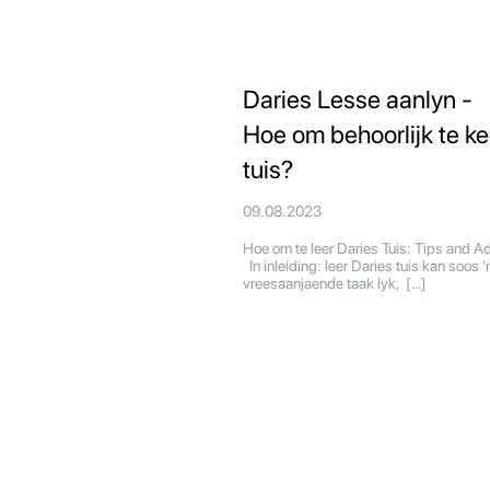
Daries Lesse aanlyn -
Hoe om behoorlijk te ke
tuis?
09.08.2023
Hoe om te leer Daries Tuis: Tips and A
In inleiding: leer Daries tuis kan soos '
vreesaanjaende taak lyk, […]