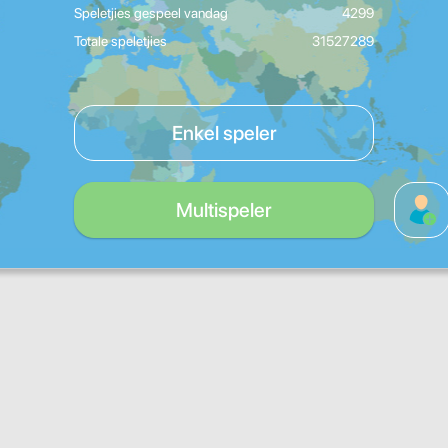
Speletjies gespeel vandag
4299
Totale speletjies
31527289
Enkel speler
Multispeler