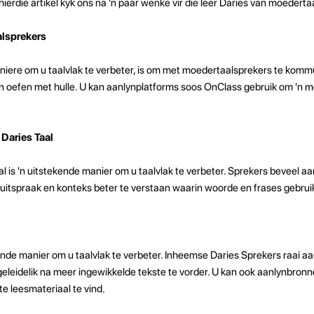
hierdie artikel kyk ons ​​na 'n paar wenke vir die leer Daries van moedert
lsprekers
niere om u taalvlak te verbeter, is om met moedertaalsprekers te komm
n oefen met hulle. U kan aanlynplatforms soos OnClass gebruik om 'n 
 Daries Taal
al is 'n uitstekende manier om u taalvlak te verbeter. Sprekers beveel aa
uitspraak en konteks beter te verstaan ​​waarin woorde en frases gebrui
kende manier om u taalvlak te verbeter. Inheemse Daries Sprekers raai 
eleidelik na meer ingewikkelde tekste te vorder. U kan ook aanlynbronn
e leesmateriaal te vind.