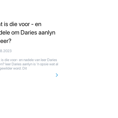
t is die voor - en
dele om Daries aanlyn
leer?
08.2023
is die voor- en nadele van leer Daries
n? leer Daries aanlyn is 'n opsie wat al
gewilder word. Dit