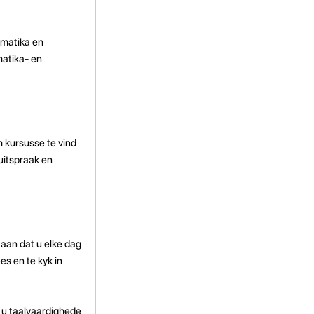
mmatika en
matika- en
m kursusse te vind
uitspraak en
 aan dat u elke dag
es en te kyk in
 u taalvaardighede