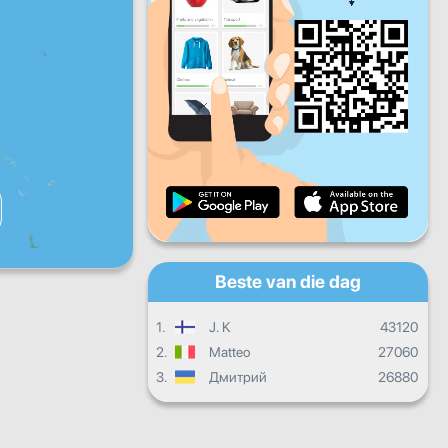
Vry
Sat
Son
Daaglikse vordering
Maandelikse vordering
Sertifikaat
Algehele vordering
Beste van die dag
1.
J. K
43120
2.
Matteo
27060
3.
Дмитрий
26880