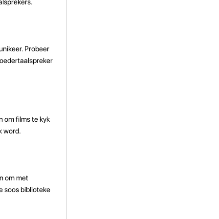
aalsprekers.
unikeer. Probeer
moedertaalspreker
n om films te kyk
k word.
aan om met
e soos biblioteke