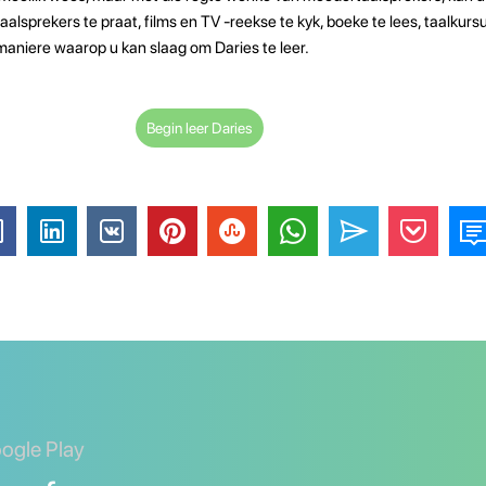
lsprekers te praat, films en TV -reekse te kyk, boeke te lees, taalkur
r maniere waarop u kan slaag om Daries te leer.
Begin leer Daries
oogle Play