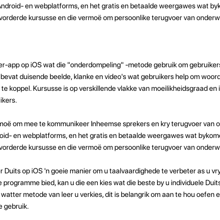
 Android- en webplatforms, en het gratis en betaalde weergawes wat b
evorderde kursusse en die vermoë om persoonlike terugvoer van onderw
leer-app op iOS wat die "onderdompeling" -metode gebruik om gebruiker
Dit bevat duisende beelde, klanke en video's wat gebruikers help om woor
te koppel. Kursusse is op verskillende vlakke van moeilikheidsgraad en is
ikers.
rmoë om mee te kommunikeer Inheemse sprekers en kry terugvoer van o
droid- en webplatforms, en het gratis en betaalde weergawes wat byko
vorderde kursusse en die vermoë om persoonlike terugvoer van onderwy
 Duits op iOS 'n goeie manier om u taalvaardighede te verbeter as u vry
 programme bied, kan u die een kies wat die beste by u individuele Duit
atter metode van leer u verkies, dit is belangrik om aan te hou oefen 
e gebruik.