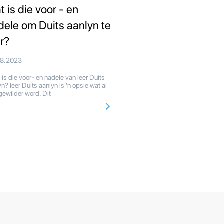
t is die voor - en
dele om Duits aanlyn te
er?
08.2023
is die voor- en nadele van leer Duits
n? leer Duits aanlyn is 'n opsie wat al
gewilder word. Dit