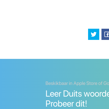
Beskikbaar in Apple Store of G
Leer Duits woorde
Probeer dit!