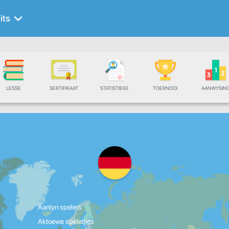
its
LESSE
SERTIFIKAAT
STATISTIEKE
TOERNOOI
AANWYSIN
Aanlyn spelers
Aktoewe speletjies