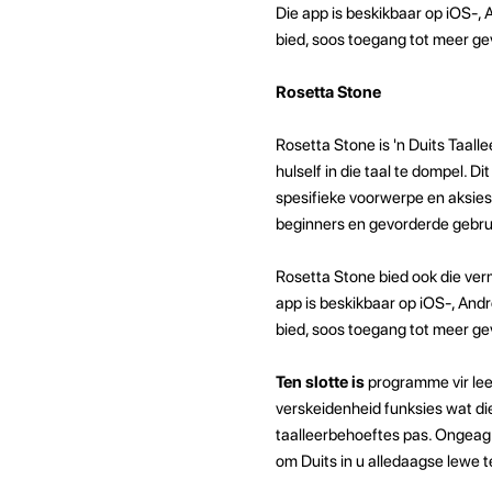
Die app is beskikbaar op iOS-,
bied, soos toegang tot meer g
Rosetta Stone
Rosetta Stone is 'n Duits Taal
hulself in die taal te dompel. 
spesifieke voorwerpe en aksies 
beginners en gevorderde gebru
Rosetta Stone bied ook die ve
app is beskikbaar op iOS-, An
bied, soos toegang tot meer ge
Ten slotte is
programme vir leer
verskeidenheid funksies wat die
taalleerbehoeftes pas. Ongeag w
om Duits in u alledaagse lewe t