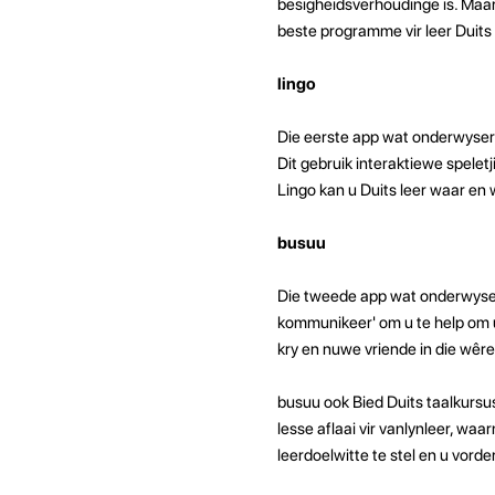
besigheidsverhoudinge is. Maar h
beste programme vir leer Duit
lingo
Die eerste app wat onderwysers a
Dit gebruik interaktiewe spelet
Lingo kan u Duits leer waar en 
busuu
Die tweede app wat onderwysers
kommunikeer' om u te help om 
kry en nuwe vriende in die wêr
busuu ook Bied Duits taalkursu
lesse aflaai vir vanlynleer, wa
leerdoelwitte te stel en u vorde