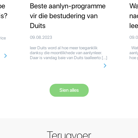
oe
Beste aanlyn-programme
Wa
is?
vir die bestudering van
na
Duits
le
09.08.2023
09.
dvice
leer Duits word al hoe meer toeganklik
Wat 
danksy die moontlikhede van aanlynleer.
aanly
Daar is vandag baie van Duits taalleerto […]
hoe 
Sien alles
Terugvoer