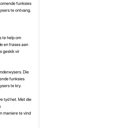
ykomende funksies
ysers te ontvang.
s te help om
de en frases aan
 geskik vir
nderwysers. Die
mende funksies
sers te kry.
e tyd het. Met die
s
en maniere te vind