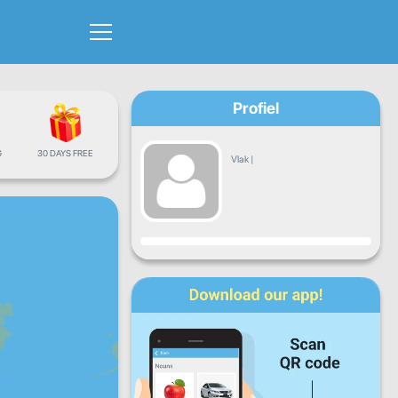
Profiel
G
30 DAYS FREE
Vlak
|
Vordering
Maan
Dins
Woens
Don