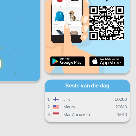
Vry
Sat
Son
Daaglikse vordering
Maandelikse vordering
Sertifikaat
Algehele vordering
Beste van die dag
1.
J. K
50260
2.
Mauro
29610
3.
Маг Ангелика
25610