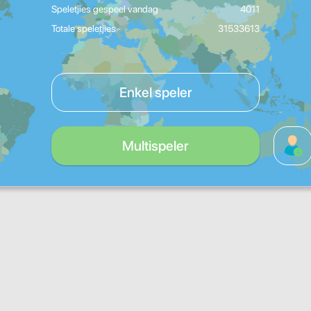
Speletjies gespeel vandag
4011
Totale speletjies
31533613
Enkel speler
Multispeler