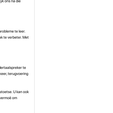
k ons ​​na die
probleme te leer.
ak te verbeter. Met
ertaalspreker te
eer, terugvoering
stoetse. U kan ook
e vermoë om