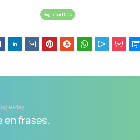
Begin leer Duits
oogle Play
 en frases.