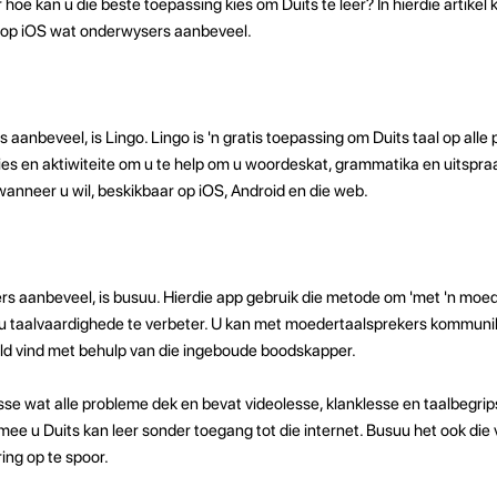
oe kan u die beste toepassing kies om Duits te leer? In hierdie artikel ky
s op iOS wat onderwysers aanbeveel.
anbeveel, is Lingo. Lingo is 'n gratis toepassing om Duits taal op alle 
jies en aktiwiteite om u te help om u woordeskat, grammatika en uitspra
wanneer u wil, beskikbaar op iOS, Android en die web.
 aanbeveel, is busuu. Hierdie app gebruik die metode om 'met 'n moed
u taalvaardighede te verbeter. U kan met moedertaalsprekers kommunik
eld vind met behulp van die ingeboude boodskapper.
sse wat alle probleme dek en bevat videolesse, klanklesse en taalbegrip
armee u Duits kan leer sonder toegang tot die internet. Busuu het ook di
ring op te spoor.