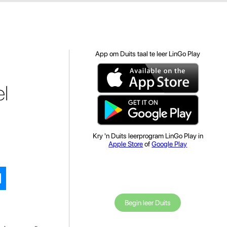
App om Duits taal te leer LinGo Play
l
Kry 'n Duits leerprogram LinGo Play in
Apple Store
of
Google Play
Begin leer Duits