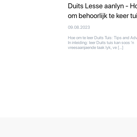
Duits Lesse aanlyn - H
om behoorlijk te keer tu
09.08.2023
Hoe om te leer Duits Tuis: Tips and A
In inleiding: leer Duits tuis kan soos 'n
vreesaanjaende taak lyk, ve […]