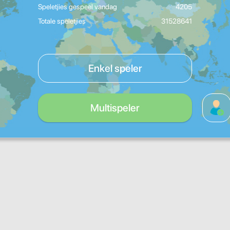
Speletjies gespeel vandag
4205
Totale speletjies
31528641
Enkel speler
Multispeler