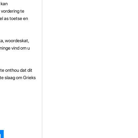
 kan
 vordering te
el as toetse en
ka, woordeskat,
eninge vind om u
 te onthou dat dit
 te slaag om Grieks