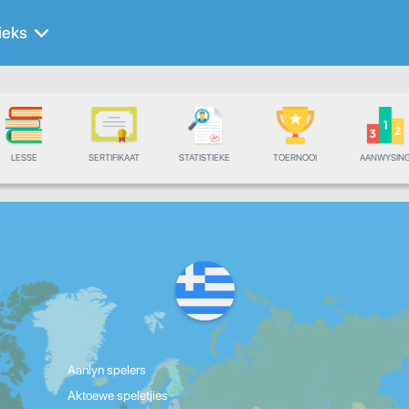
ieks
LESSE
SERTIFIKAAT
STATISTIEKE
TOERNOOI
AANWYSIN
Aanlyn spelers
Aktoewe speletjies