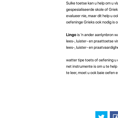
Sulke toetse kan u help om u vl
gespesialiseerde skole of Griek
evalueer nie, maar dit help u o
oefeninge Grieks ook nodig is om
Lingo
is 'n ander aanlynbron w
lees-, luister- en praattoetse v
lees-, luister- en praatvaardigh
watter tipe toets of oefening u 
net instrumente is om u te hel
te leer, moet u ook baie oefen en