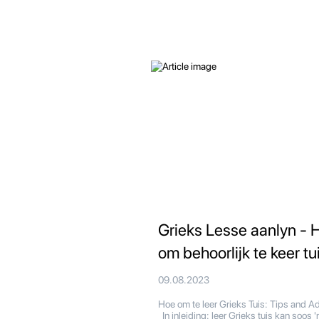
Grieks Lesse aanlyn - 
om behoorlijk te keer tu
09.08.2023
Hoe om te leer Grieks Tuis: Tips and A
In inleiding: leer Grieks tuis kan soos '