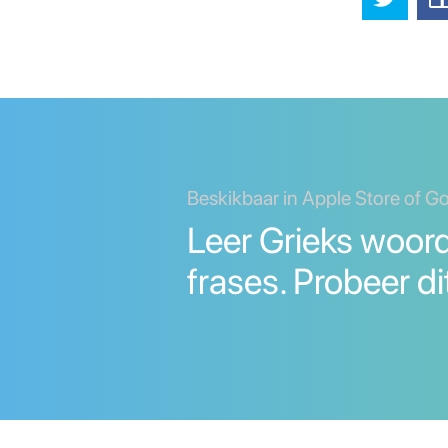
Beskikbaar in Apple Store of G
Leer Grieks woor
frases. Probeer di