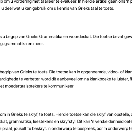
 om u vordering met taalleer te evalueer. In hierdie artikel gaan ons 'n 
u deel wat u kan gebruik om u kennis van Grieks taal te toets.
s u begrip van Grieks Grammatika en woordeskat. Die toetse bevat gew
ng, grammatika en meer.
rbegrip van Grieks te toets. Die toetse kan in opgeneemde, video- of kl
rdighede te verbeter, word dit aanbeveel om na klankboeke te luister, f
 met moedertaalsprekers te kommunikeer.
 in Grieks te skryf, te toets. Hierdie toetse kan die skryf van opstelle, 
skat, grammatika, leestekens en skryfstyl. Dit kan 'n verskeidenheid oefe
praat, jouself te beskryf, 'n onderwerp te bespreek, oor 'n onderwerp te