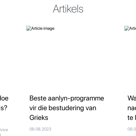
Artikels
Hoe
Beste aanlyn-programme
Wa
is?
vir die bestudering van
na
Grieks
te 
09.08.2023
09.
dvice
n