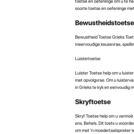
toetse en oefeninge om u te help
soorte toetse en oefeninge met 
Bewustheidstoetse
Bewustheid Toetse Grieks Toet
meervoudige keusevrae, spelli
Luistertoetse
Luister Toetse help om u luiste
met opvolgvrae. Om u luistervaa
in Grieks te kyk en eenvoudig
Skryftoetse
Skryf Toetse help om u vermoë om
ens. Behels. Dit toets u woorde
om met 'n moedertaalspreker te 