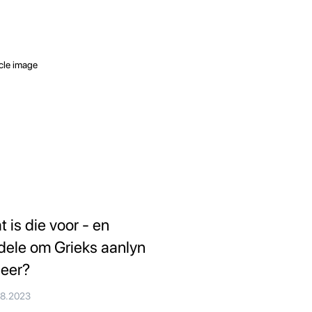
t is die voor - en
dele om Grieks aanlyn
leer?
08.2023