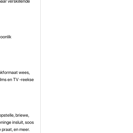
paar verskillende
oonlik
ankformaat wees,
ilms en TV -reekse
opstelle, briewe,
ninge insluit, soos
 praat, en meer.