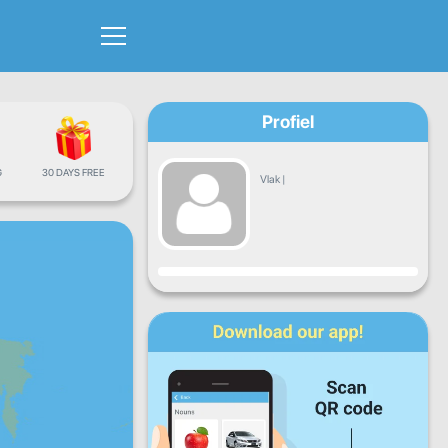
Profiel
G
30 DAYS FREE
Vlak
|
Vordering
Maan
Dins
Woens
Don