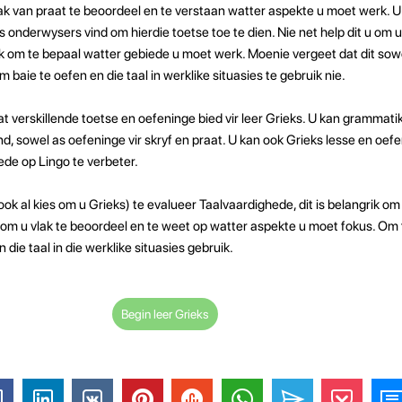
ak van praat te beoordeel en te verstaan ​​watter aspekte u moet werk. U
s onderwysers vind om hierdie toetse toe te dien. Nie net help dit u om u
ok om te bepaal watter gebiede u moet werk. Moenie vergeet dat dit sow
 baie te oefen en die taal in werklike situasies te gebruik nie.
at verskillende toetse en oefeninge bied vir leer Grieks. U kan grammati
ind, sowel as oefeninge vir skryf en praat. U kan ook Grieks lesse en oef
ede op Lingo te verbeter.
ook al kies om u Grieks) te evalueer Taalvaardighede, dit is belangrik om
p om u vlak te beoordeel en te weet op watter aspekte u moet fokus. Om
 die taal in die werklike situasies gebruik.
Begin leer Grieks