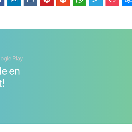
oogle Play
de en
t!