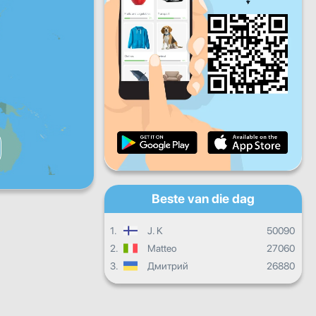
Vry
Sat
Son
Daaglikse vordering
Maandelikse vordering
Sertifikaat
Algehele vordering
Beste van die dag
1.
J. K
50090
2.
Matteo
27060
3.
Дмитрий
26880