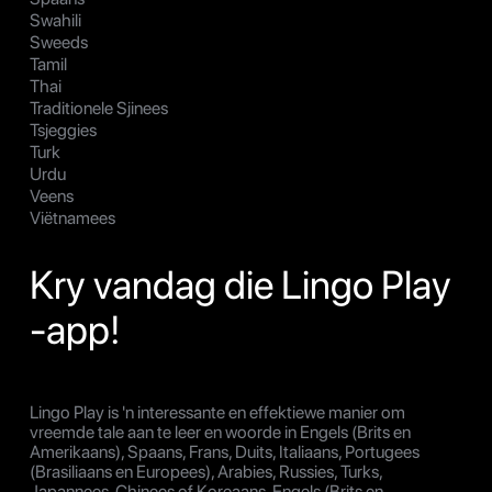
Swahili
Sweeds
Tamil
Thai
Traditionele Sjinees
Tsjeggies
Turk
Urdu
Veens
Viëtnamees
Kry vandag die Lingo Play
-app!
Lingo Play is 'n interessante en effektiewe manier om
vreemde tale aan te leer en woorde in Engels (Brits en
Amerikaans), Spaans, Frans, Duits, Italiaans, Portugees
(Brasiliaans en Europees), Arabies, Russies, Turks,
Japannees, Chinees of Koreaans, Engels (Brits en