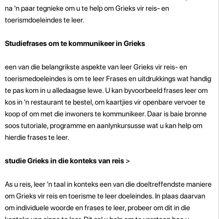
na 'n paar tegnieke om u te help om Grieks vir reis- en
toerismdoeleindes te leer.
Studiefrases om te kommunikeer in Grieks
een van die belangrikste aspekte van leer Grieks vir reis- en
toerismedoeleindes is om te leer Frases en uitdrukkings wat handig
te pas kom in u alledaagse lewe. U kan byvoorbeeld frases leer om
kos in 'n restaurant te bestel, om kaartjies vir openbare vervoer te
koop of om met die inwoners te kommunikeer. Daar is baie bronne
soos tutoriale, programme en aanlynkursusse wat u kan help om
hierdie frases te leer.
studie Grieks in die konteks van reis
>
As u reis, leer 'n taal in konteks een van die doeltreffendste maniere
om Grieks vir reis en toerisme te leer doeleindes. In plaas daarvan
om individuele woorde en frases te leer, probeer om dit in die