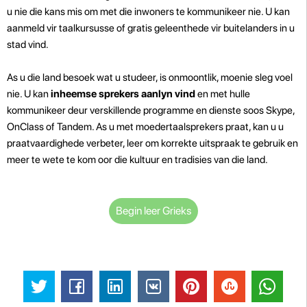
u nie die kans mis om met die inwoners te kommunikeer nie. U kan
aanmeld vir taalkursusse of gratis geleenthede vir buitelanders in u
stad vind.
As u die land besoek wat u studeer, is onmoontlik, moenie sleg voel
nie. U kan
inheemse sprekers aanlyn vind
en met hulle
kommunikeer deur verskillende programme en dienste soos Skype,
OnClass of Tandem. As u met moedertaalsprekers praat, kan u u
praatvaardighede verbeter, leer om korrekte uitspraak te gebruik en
meer te wete te kom oor die kultuur en tradisies van die land.
Begin leer Grieks