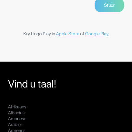
Kry Lingo Play in
Apple Store
of
Google Play
Vind u taal!
Afrikaans
Albanies
Amariese
Arabier
Armeens