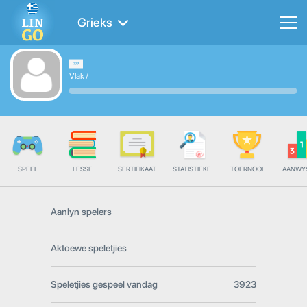
Grieks
Vlak
/
SPEEL
LESSE
SERTIFIKAAT
STATISTIEKE
TOERNOOI
AANWY
Aanlyn spelers
Aktoewe speletjies
Speletjies gespeel vandag
3923