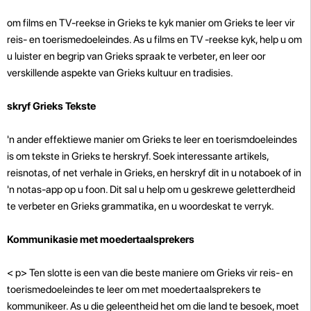
om films en TV-reekse in Grieks te kyk manier om Grieks te leer vir
reis- en toerismedoeleindes. As u films en TV -reekse kyk, help u om
u luister en begrip van Grieks spraak te verbeter, en leer oor
verskillende aspekte van Grieks kultuur en tradisies.
skryf Grieks Tekste
'n ander effektiewe manier om Grieks te leer en toerismdoeleindes
is om tekste in Grieks te herskryf. Soek interessante artikels,
reisnotas, of net verhale in Grieks, en herskryf dit in u notaboek of in
'n notas-app op u foon. Dit sal u help om u geskrewe geletterdheid
te verbeter en Grieks grammatika, en u woordeskat te verryk.
Kommunikasie met moedertaalsprekers
< p>
Ten slotte is een van die beste maniere om Grieks vir reis- en
toerismedoeleindes te leer om met moedertaalsprekers te
kommunikeer. As u die geleentheid het om die land te besoek, moet