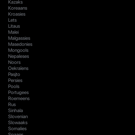
Kazaks
Koreaans
Kroasies
Lets
Litaus
Malei
Malgassies
Masedonies
Mongools
Nepaleses
Noors
Oekraïens
Pasjto
Persies
Pools
Portugees
Roemeens
Rus
Sinhala
Slovenian
Slowaaks
Somalies
Spaans