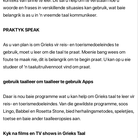
konteks van sinne te leer. Dit sal u help om te verstaan ​​hoe u
woorde en frases in verskillende situasies kan gebruik, wat baie
belangrik is as u in 'n vreemde taal kommunikeer.
PRAKTYK SPEAK
As u van plan is om Grieks vir reis- en toerismedoeleindes te
gebruik, moet u leer om die taal te praat. Moenie bang wees om
foute te maak nie, dit is belangrik om te begin praat. U kan op u eie
studeer of 'n taaluitruilvennoot vind om
praat.
gebruik taalleer om taalleer te gebruik Apps
Daar is nou baie programme wat u kan help om Grieks taal te leer vir
reis- en toerismedoeleindes. Van die gewildste programme, soos
Lingo, Babbel en Rosetta Stone, bied herhalingsmetodes, speletjies,
toetse en baie ander taalleeropsies aan.
Kyk na films en TV shows in Grieks Taal