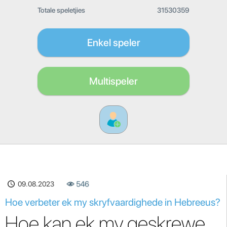
Totale speletjies
31530359
Enkel speler
Multispeler
09.08.2023
546
Hoe verbeter ek my skryfvaardighede in Hebreeus?
Hoe kan ek my geskrewe