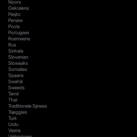
Noors
Oekraïens
Pasjto
Persies
Pools
Portugees
Roemeens
Rus
Sinhala
Slovenian
Slowaaks
Somalies
Spaans
Swahili
Sweeds
Tamil
Thai
Traditionele Sjinees
Tsjeggies
Turk
Urdu
Veens
Viëtnamees