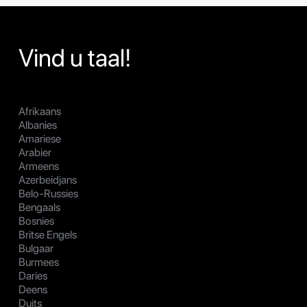
Vind u taal!
Afrikaans
Albanies
Amariese
Arabier
Armeens
Azerbeidjans
Belo-Russies
Bengaals
Bosnies
Britse Engels
Bulgaar
Burmees
Daries
Deens
Duits