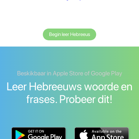
Begin leer Hebreeus
Beskikbaar in Apple Store of Google Play
Leer Hebreeuws woorde en
frases. Probeer dit!