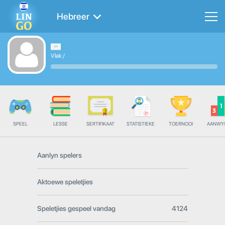
Hebreer
Vlak
/
SPEEL
LESSE
SERTIFIKAAT
STATISTIEKE
TOERNOOI
AANWY
Aanlyn spelers
Aktoewe speletjies
Speletjies gespeel vandag
4124