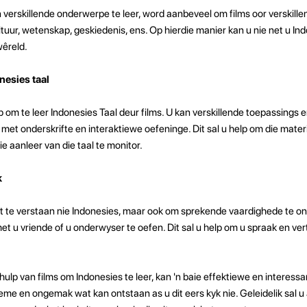
verskillende onderwerpe te leer, word aanbeveel om films oor verskill
kultuur, wetenskap, geskiedenis, ens. Op hierdie manier kan u nie net u I
wêreld.
esies taal
p om te leer Indonesies Taal deur films. U kan verskillende toepassing
 met onderskrifte en interaktiewe oefeninge. Dit sal u help om die materi
e aanleer van die taal te monitor.
k
t te verstaan ​​nie Indonesies, maar ook om sprekende vaardighede te on
met u vriende of u onderwyser te oefen. Dit sal u help om u spraak en ver
hulp van films om Indonesies te leer, kan 'n baie effektiewe en interess
me en ongemak wat kan ontstaan ​​as u dit eers kyk nie. Geleidelik sal 