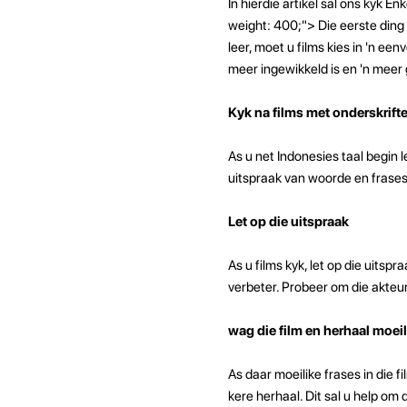
In hierdie artikel sal ons kyk E
weight: 400;"> Die eerste ding o
leer, moet u films kies in 'n een
meer ingewikkeld is en 'n meer 
Kyk na films met onderskrift
As u net Indonesies taal begin l
uitspraak van woorde en frases 
Let op die uitspraak
As u films kyk, let op die uitsp
verbeter. Probeer om die akteurs
wag die film en herhaal moeil
As daar moeilike frases in die fi
kere herhaal. Dit sal u help om d