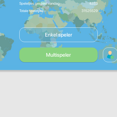
Speletjies gespeel vandag
4333
Totale speletjies
31525529
Enkel speler
Multispeler