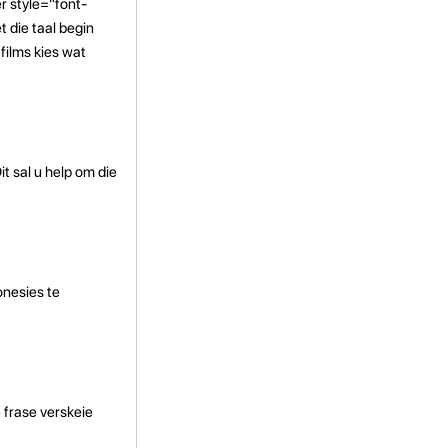
er style="font-
t die taal begin
 films kies wat
it sal u help om die
onesies te
e frase verskeie