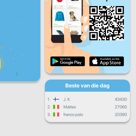
Vry
Sat
Son
Daaglikse vordering
Maandelikse vordering
Sertifikaat
Algehele vordering
Beste van die dag
1.
J. K
43430
2.
Matteo
27060
3.
franco polo
20360