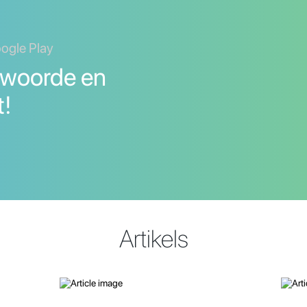
oogle Play
 woorde en
t!
Artikels