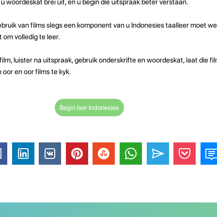
 u woordeskat brei uit, en u begin die uitspraak beter verstaan.
bruik van films slegs een komponent van u Indonesies taalleer moet we
 om volledig te leer.
film, luister na uitspraak, gebruik onderskrifte en woordeskat, laat die 
oor en oor films te kyk.
Begin leer Indonesies