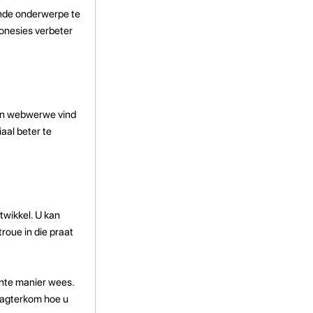
ende onderwerpe te
ndonesies verbeter
s en webwerwe vind
aal beter te
twikkel. U kan
troue in die praat
ante manier wees.
u agterkom hoe u