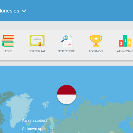
donesies
LESSE
SERTIFIKAAT
STATISTIEKE
TOERNOOI
AANWYSIN
Aanlyn spelers
Aktoewe speletjies