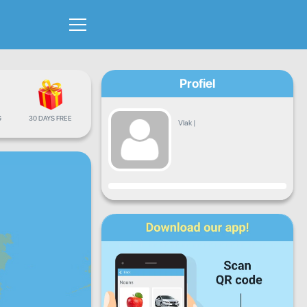
Profiel
G
30 DAYS FREE
Vlak
|
Vordering
Maan
Dins
Woens
Don