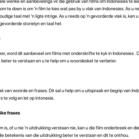
nkele wenke en aanbevelings vir die gebruik van films om Indonesies te le
m te doen is om 'n film te kies wat pas by u vlak van Indonesies. As u ne
voudige taal met 'n ligte intrige. As u reeds op 'n gevorderde vlak is, kan u
gevorderde storielyn en taal het.
e
eer, word dit aanbeveel om films met onderskrifte te kyk in Indonesies . D
beter te verstaan ​​en u te help om u woordeskat te verbeter.
raak van woorde en frases. Dit sal u help om u uitspraak en begrip van Ind
 te volg en let op intonasie.
ike frases
lm is, of u nie 'n uitdrukking verstaan ​​nie, kan u die film onderbreek en di
ie betekenis van die uitdrukking beter te verstaan ​​en dit te onthou.