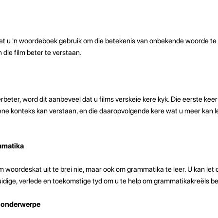
oet u 'n woordeboek gebruik om die betekenis van onbekende woorde te le
die film beter te verstaan.
erbeter, word dit aanbeveel dat u films verskeie kere kyk. Die eerste keer
ene konteks kan verstaan, en die daaropvolgende kere wat u meer kan let
mmatika
om woordeskat uit te brei nie, maar ook om grammatika te leer. U kan let 
 huidige, verlede en toekomstige tyd om u te help om grammatikakreëls be
e onderwerpe