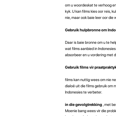
om u woordeskat te verhoog en 
kyk. U kan films kies oor reis, 
nie, maar ook baie leer oor die 
Gebruik hulpbronne om Indon
Daar is baie bronne om u te hel
wat films aanbied in Indonesies
absorbeer en u vordering met di
Gebruik films vir praatprakty
films kan nuttig wees om nie ne
dialoë uit die films gebruik om 
Indonesies te verbeter.
in die gevolgtrekking
, met be
Moenie bang wees vir die proble