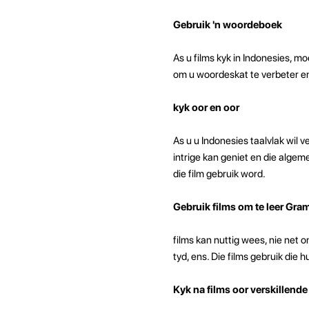
Gebruik 'n woordeboek
As u films kyk in Indonesies, m
om u woordeskat te verbeter en 
kyk oor en oor
As u u Indonesies taalvlak wil v
intrige kan geniet en die algem
die film gebruik word.
Gebruik films om te leer Gra
films kan nuttig wees, nie net 
tyd, ens. Die films gebruik die
Kyk na films oor verskillend