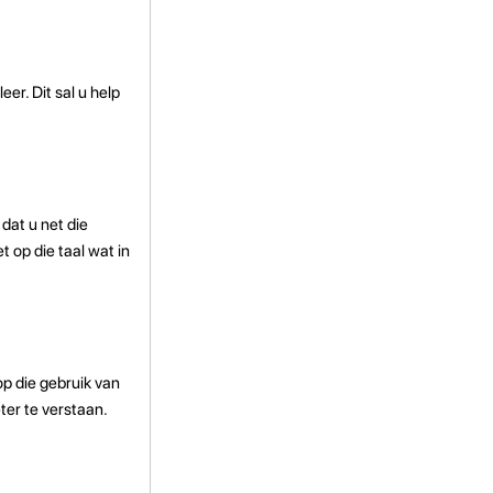
er. Dit sal u help
 dat u net die
 op die taal wat in
op die gebruik van
ter te verstaan.