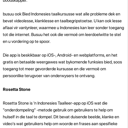
boodskapper.
busuu ook Bied Indonesies taalkursusse wat alle probleme dek en
bevat videolesse, klanklesse en taalbegripstoetse. U kan ook lesse
aflaai vir vanlynleer, waarmee u Indonesies kan leer sonder toegang
tot die internet. Busuu het ook die vermoë om leerdoelwitte te stel
en u vordering op te spoor.
Die app is beskikbaar op iOS-, Android- en webplatforms, en het
gratis en betaalde weergawes wat bykomende funksies bied, soos
toegang tot meer gevorderde kursusse en die vermoë om
persoonlike terugvoer van onderwysers te ontvang.
Rosetta Stone
Rosetta Stone is 'n Indonesies Taalleer-app op iOS wat die
"onderdompeling" -metode gebruik om gebruikers te help om
hulself in die taal te dompel. Dit bevat duisende beelde, klanke en
video's wat gebruikers help om woorde en frases aan spesifieke