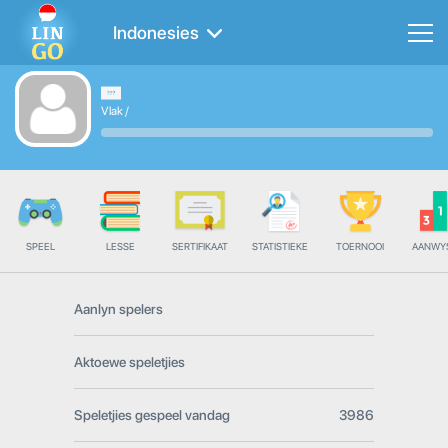
Indonesies
Vlak
/
SPEEL
LESSE
SERTIFIKAAT
STATISTIEKE
TOERNOOI
AANWY
Aanlyn spelers
Aktoewe speletjies
Speletjies gespeel vandag
3986