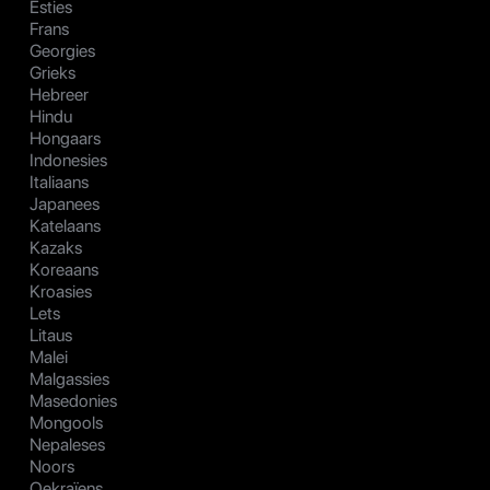
Esties
Frans
Georgies
Grieks
Hebreer
Hindu
Hongaars
Indonesies
Italiaans
Japanees
Katelaans
Kazaks
Koreaans
Kroasies
Lets
Litaus
Malei
Malgassies
Masedonies
Mongools
Nepaleses
Noors
Oekraïens