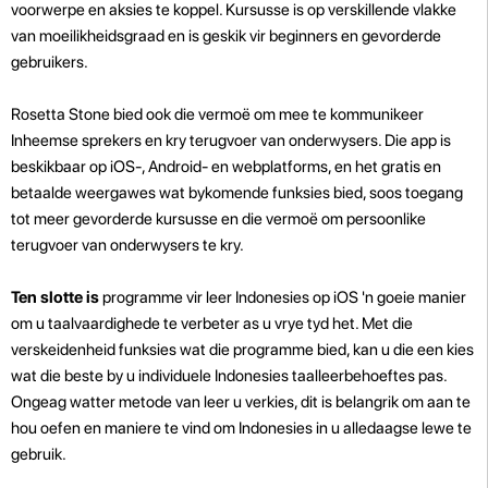
voorwerpe en aksies te koppel. Kursusse is op verskillende vlakke
van moeilikheidsgraad en is geskik vir beginners en gevorderde
gebruikers.
Rosetta Stone bied ook die vermoë om mee te kommunikeer
Inheemse sprekers en kry terugvoer van onderwysers. Die app is
beskikbaar op iOS-, Android- en webplatforms, en het gratis en
betaalde weergawes wat bykomende funksies bied, soos toegang
tot meer gevorderde kursusse en die vermoë om persoonlike
terugvoer van onderwysers te kry.
Ten slotte is
programme vir leer Indonesies op iOS 'n goeie manier
om u taalvaardighede te verbeter as u vrye tyd het. Met die
verskeidenheid funksies wat die programme bied, kan u die een kies
wat die beste by u individuele Indonesies taalleerbehoeftes pas.
Ongeag watter metode van leer u verkies, dit is belangrik om aan te
hou oefen en maniere te vind om Indonesies in u alledaagse lewe te
gebruik.