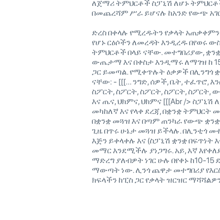
ለጀማሪ ትምህርቶች ስፓኒሽ ለሆኑ ትምህርቶች
በመጨረሻም ሥራ ይሆናሉ ከአንድ የውጭ አገር
ድረስ በቀላሉ የሚረዱትን የቃላት አጠቃቀምን 
የሆኑ ርዕሶችን ለመረዳት እንዲረዱ በየወሩ ው
ትምህርቶች በላይ ናቸው. መተግበሪያው, ቋን
ውጤታማ እና በቀስታ እንዲማሩ ለማገዝ ከ 1
ጋር ይመጣል. የሚቀጥሉት ዕቃዎች በሊንግጎ ቋ
ናቸው: - [[[... ንግድ, ሰዎች, ቤት, ተፈጥሮ, እ
ስፖርት, ስፖርት, ስፖርት, ስፖርት, ስፖርት, 
እና ጤና, ህክምና, ህክምና [[[Abr /> ስፓኒሽ
መካከለኛ እና የላቀ ደረጃ, በቋንቋ ትምህርት
በቋንቋ መጓዝ እና በጣም ጠንካራ የውጭ ቋን
ጊዜ በጥሩ ሁኔታ መጓዝ ይችላሉ. በሊንቲጎ መ
እጅን ይቀላቀሉ እና (ስፓኒሽ ቋንቋ በፍጥነት 
መማር እንደሚችሉ ያነጋግሩ. አይ, እኛ እየቀ
ማድረግ ያለብዎት ነገር ሁሉ በየቀኑ ከ10-15
ማውጣት ነው. ሊንጎ ጨዋታ መተግበሪያ የእር
ክፍላችን ከፒስ ጋር የቃላት ዝርዝር ማሻሻልዎን