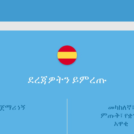
ደረጃዎትን ይምረጡ
ጀማሪ ነኝ
መካከለኛ
ምጡቅ፣ የቋ
አዋቂ