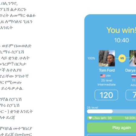
 በሊንግኖ,
ስፓኒሽ ልታደርጉ
 ጥረት ለመማር ቁልፉ
ጊዜ ለማሳለፍ ጊዜን
 እንዴት
ሉ ወይም በመወለድ
 ሲማሩ ስፓኒሽ
ላይ ቋንቋ. ሁለት
መገረም? በርካታ
ዎች ለተለያዩ
ሲኖራቸው ሦስተኛ
 ጋር የሚመጡ
 ይረዱዎታል.
ይገኛል ስፓኒሽ
ማሩ ስፓኒሽ
 - ) ቋንቋ እንዴት
ላቀ ደረጃ
 የሞባይል መተግበሪያ
የላቀ ደረጃ በመስመር