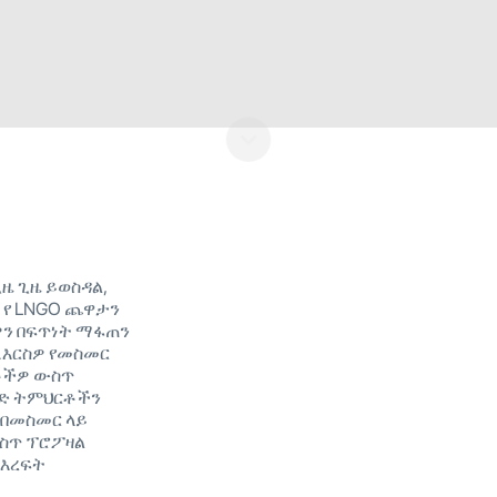
ች
ዜ ጊዜ ይወስዳል,
 የ LNGO ጨዋታን
ዎን በፍጥነት ማፋጠን
ለእርስዎ የመስመር
ችዎ ​​ውስጥ
ገድ ትምህርቶችን
 በመስመር ላይ
ስጥ ፕሮፖዛል
 እረፍት