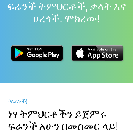
ፍሬንች ትምህርቶች, ቃላት እና
ሀረጎች. ሞክረው!
(ፍሬንች)
ነፃ ትምህርቶችን ይጀምሩ
ፍሬንች አሁን በመስመር ላይ!