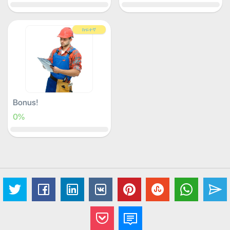
ከፍተኛ
Bonus!
0%