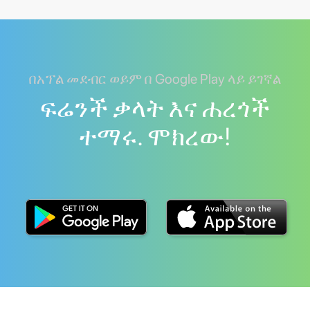
በአፕል መደብር ወይም በ Google Play ላይ ይገኛል
ፍሬንች ቃላት እና ሐረጎች
ተማሩ. ሞክረው!