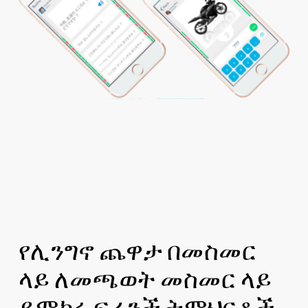
የሊንግኖ ጨዋታ በመስመር
ላይ ለመጫወት መስመር ላይ
ይሞክሩ ፍሬንች ትምህርቶች