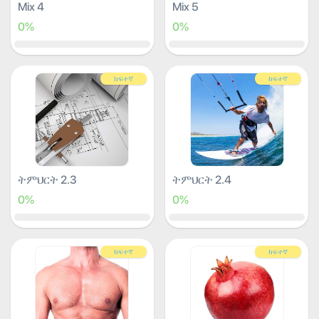
Mix 4
Mix 5
0%
0%
ከፍተኛ
ከፍተኛ
ትምህርት 2.3
ትምህርት 2.4
0%
0%
ከፍተኛ
ከፍተኛ