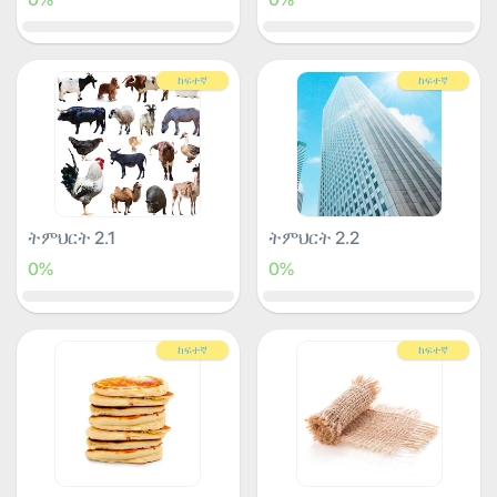
ከፍተኛ
ከፍተኛ
ትምህርት 2.1
ትምህርት 2.2
0%
0%
ከፍተኛ
ከፍተኛ