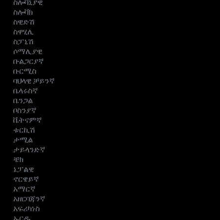
ስሎቫኒያዊ
ስሎቫክ
ስዊድሽ
ስዋሂሊ
ስፓኒሽ
ሶማሊያዊ
ቡልጋርያኛ
ቡርሚስ
ባህላዊ ቻይንኛ
ቤላሩስኛ
ቤንጋል
ቦስንያኛ
ቬትናምኛ
ቱርኪሽ
ታሚል
ታይላንድኛ
ቼክ
ኔፓልዊ
ኖርዌይኛ
አማርኛ
አዘርባጃንኛ
አፍሪካነስ
ኡርዱ