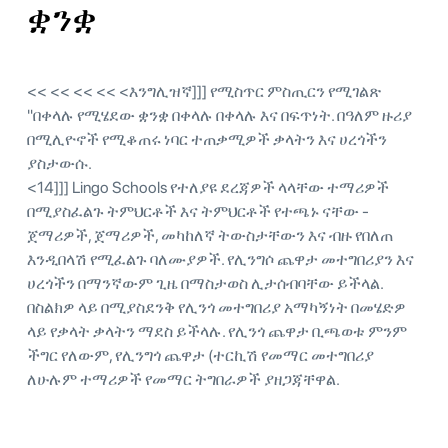
ቋንቋ
<< << << << <እንግሊዝኛ]]] የሚስጥር ምስጢርን የሚገልጽ
"በቀላሉ የሚሄደው ቋንቋ በቀላሉ በቀላሉ እና በፍጥነት. በዓለም ዙሪያ
በሚሊዮኖች የሚቆጠሩ ነባር ተጠቃሚዎች ቃላትን እና ሀረጎችን
ያስታውሱ.
<14]]] Lingo Schools የተለያዩ ደረጃዎች ላላቸው ተማሪዎች
በሚያስፈልጉ ትምህርቶች እና ትምህርቶች የተጫኑ ናቸው -
ጀማሪዎች, ጀማሪዎች, መካከለኛ ትውስታቸውን እና ብዙ የበለጠ
እንዲበላሽ የሚፈልጉ ባለሙያዎች. የሊንግሶ ጨዋታ መተግበሪያን እና
ሀረጎችን በማንኛውም ጊዜ በማስታወስ ሊታሰብባቸው ይችላል.
በስልክዎ ላይ በሚያስደንቅ የሊንጎ መተግበሪያ አማካኝነት በመሄድዎ
ላይ የቃላት ቃላትን ማደስ ይችላሉ. የሊንጎ ጨዋታ ቢጫወቱ ምንም
ችግር የለውም, የሊንግጎ ጨዋታ (ተርኪሽ የመማር መተግበሪያ
ለሁሉም ተማሪዎች የመማር ትግበራዎች ያዘጋጃቸዋል.