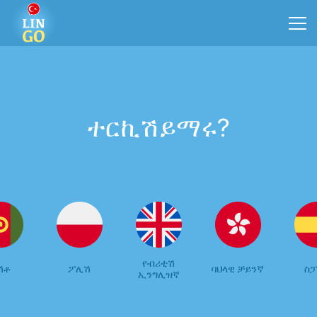
ተርኪሽይማሩ?
የብሪቲሽ
ሽቶ
ፖሊሽ
ባህላዊ ቻይንኛ
ስፓ
ኢንግሊዝኛ