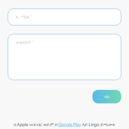
በ Apple መደብር ወይም በ
Google Play
ላይ Lingo ይጫወቱ