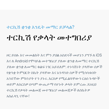
ተርኪሽ ቋንቋ እንዴት መማር ይቻላል?
ተርኪሽ የቃላት መተግበሪያ
ዞር ይበሉ እና መመልከት እና ምን ያህል አስደሳች መሆኔን ያግኙ ለ iOS
እና ለ Android የሞባይል መተግበሪያ ያለው ቋንቋ ለመማር ተርኪሽ
ያለው ቋንቋ ለመማር ቁልፍ ነገር አይደለም. ተነሳሽነት ያላቸው ሰዎች
የቋንቋ ትምህርት ስኬት ያላቸው እና አንዳንድ ሰዎች የሚሳሳቱበት
አንደኛው ምክንያት የ
ን ያኑሩ. እርስዎ የሚፈልጓቸውን ርዕሰ ጉዳዮች
ወይም ለእርስዎ በጣም ውጤታማ የሆኑት ቃላት ይምረጡ. እነዚህ
ተርኪሽ የቃላት መልመጃ መተግበሪያ መልመጃዎች ለስኬትዎ
አስፈላጊ ናቸው!