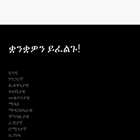
ቋንቋዎን ይፈልጉ!
ሂንዲ
ሃንጋሪኛ
ሊቱዋኒያዊ
ላቲቪያዊ
መቄዶንያዊ
ማላይ
ማዳጋስካራዊ
ሞንጎሊያዊ
ራሽያኛ
ሮሚንያኛ
ሲንሃላ