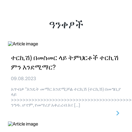
ዓንቀፆች
ተርኪሽ) በመስመር ላይ ትምህርቶች ተርኪሽ
ምን እንደሚማር?
09.08.2023
አጥብቃ "እንዴት መማር እንደሚቻል ተርኪሽ (ተርኪሽ) በመግቢያ
ላይ
>>>>>>>>>>>>>>>>>>>>>>>>>>>>>>>>>>>>>>>>>
ንግዱ. ሆኖም, የመሣሪያ አቀራረብ እና […]