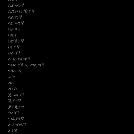
ኢስቶንኛ
ኢንዶኒያዥያኛ
ኣልባንኛ
ኣርመንኛ
ካታላን
ካዛክ
ክሮሽያኛ
ኮርያኛ
ዐረብኛ
ዕብራይስጥኛ
የብሪቲሽ ኢንግሊዝኛ
ዩክሬናዊ
ደች
ዳሪ
ዳኒሽ
ጀርመንኛ
ጃፓንኛ
ጆርጂያዊ
ግሪክኛ
ጣልያንኛ
ፈረንሳይኛ
ፊኒሽ