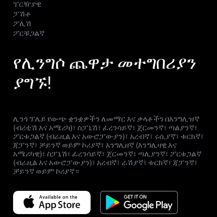
ፐርዥያዊ
ፓሽቶ
ፖሊሽ
ፖርቹጋልኛ
የሊንግሶ ጨዋታ መተግበሪያን
ያግኙ!
ሊንጎ ፕሌይ የውጭ ቋንቋዎችን ለመማር እና ቃላቶችን በእንግሊዝኛ
(ብሪቲሽ እና አሜሪካ)፣ ስፓኒሽ፣ ፈረንሳይኛ፣ ጀርመንኛ፣ ጣልያንኛ፣
ፖርቱጋልኛ (ብራዚል እና አውሮፓውያን)፣ አረብኛ፣ ሩሲያኛ፣ ቱርክኛ፣
ጃፓንኛ፣ ቻይንኛ ወይም ኮሪያኛ፣ እንግሊዘኛ (እንግሊዛዊ እና
አሜሪካዊ)፣ ስፓኒሽ፣ ፈረንሳይኛ፣ ጀርመንኛ፣ ጣሊያንኛ፣ ፖርቱጋልኛ
(ብራዚል እና አውሮፓውያን)፣ አረብኛ፣ ራሽያኛ፣ ቱርክኛ፣ ጃፓንኛ፣
ቻይንኛ ወይም ኮሪያኛ።