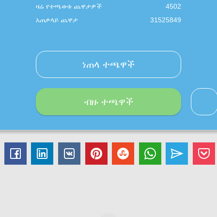
ዛሬ የተጫወቱ ጨዋታዎች
4502
አጠቃላይ ጨዋታ
31525849
ነጠላ ተጫዋች
ብዙ ተጫዋች