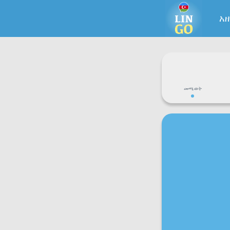
አ
መጫወት