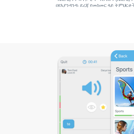
በየእያንዳንዱ ደረጃ የመስመር ላይ ትምህርቶ