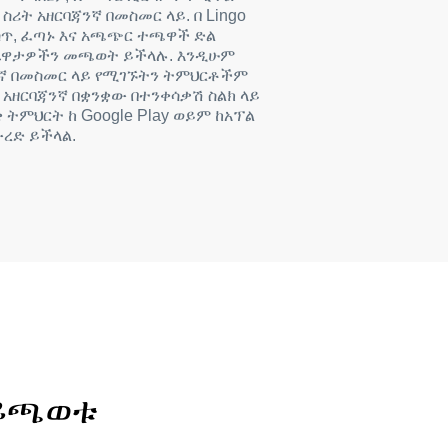
ስሪት አዘርባጃንኛ በመስመር ላይ. በ Lingo
ውስጥ, ፈጣኑ እና አጫጭር ተጫዋች ድል
ጨዋታዎችን መጫወት ይችላሉ. እንዲሁም
ንኛ በመስመር ላይ የሚገኙትን ትምህርቶችም
 አዘርባጃንኛ በቋንቋው በተንቀሳቃሽ ስልክ ላይ
 ትምህርት ከ Google Play ወይም ከአፕል
ረድ ይችላል.
 ይጫወቱ