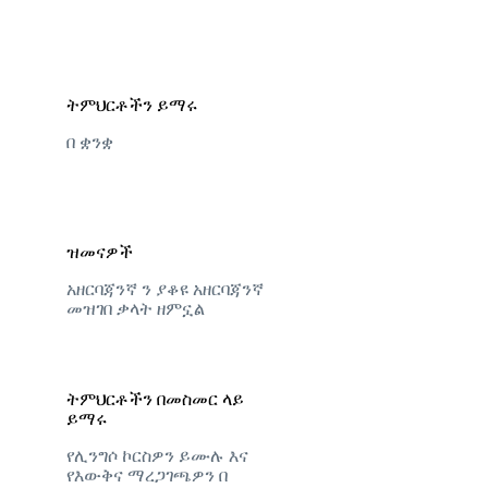
ትምህርቶችን ይማሩ
በ ቋንቋ
ዝመናዎች
አዘርባጃንኛ ን ያቆዩ አዘርባጃንኛ
መዝገበ ቃላት ዘምኗል
ትምህርቶችን በመስመር ላይ
ይማሩ
የሊንግሶ ኮርስዎን ይሙሉ እና
የእውቅና ማረጋገጫዎን በ