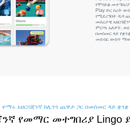
የሞባይል መተግበሪያ 
Play ድር ስሪት 
የሚደረግበት ዲዳ 
መሰረታዊ አዘርባጃ
ምርጫ አለዎት. ወደ
በመስመር ላይ የቋንቋ
መደብር ውስጥ ማው
ተማሩ አዘርባጃንኛ ከሊንጎ ጨዋታ ጋር በመስመር ላይ ቋንቋ
ጃንኛ የመማር መተግበሪያ Lingo