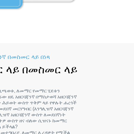
ንኛ በመስመር ላይ በነጻ
 ላይ በመስመር ላይ
 ቢጫወቱ, ለመማር የመማር ሂደቱን
ው ዘዴ አዘርባጃንኛ በማስታወሻ አዘርባጃንኛ
ት ሕይወት ውስጥ ጥቅም ላይ የዋሉት ሐረጎች
መደበኛ መርሃግብር (እንግሊዝኛ አዘርባጃንኛ
ግሊዝኛ አዘርባጃንኛ ውስጥ ለመደበኛነት
ትዎ ውስጥ ዘና ብለው ሲዝናኑ ከመማር
ል ይችላል?
ድር መተግበሪያ, ለመማር ሊረዳዎት የሚችል