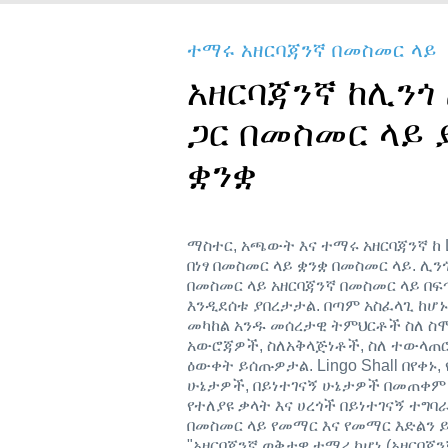
ተማሩ አዘርባጃንኛ በመስመር ላይ
አዘርባጃንኛ ከሊን
ጋር በመስመር ላይ
ቋንቋ
ማስተር, አጫውት እና ተማሩ አዘርባጃንኛ ከ 
በነፃ በመስመር ላይ ቋንቋ በመስመር ላይ. 
በመስመር ላይ አዘርባጃንኛ በመስመር ላይ በፍ
እንዲደሰቱ ያበረታታል. በጣም አስፈላጊ ከሆ
መካከል አንዱ መሰረታዊ ትምህርቶች ስለ ስሞ
አውሮጃዎች, ስለአቅላጅነቶች, ስለ ተውላጠሮ
ዕውቀት ይሰጡዎታል. Lingo Shall በየቀኑ
ሁኔታዎች, በይነተገናኝ ሁኔታዎች በመጠቀ
የተለያዩ ቃላት እና ሀረጎች በይነተገናኝ ተግ
በመስመር ላይ የመማር እና የመማር እድልን ይ
"አዘርባጃንኛ ወቅታዊ ተማሪ ከሆነ (አዘርባጃን