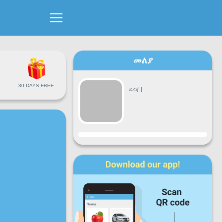
መለያ
30 DAYS FREE
ደረጃ
|
እድገት
ሰ
ማክ
እሮ
ሓሙ