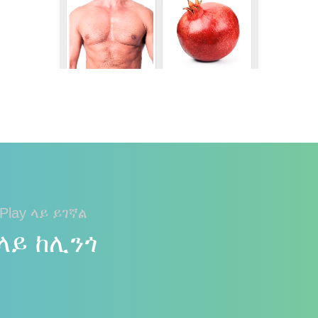
Play ላይ ይገኛል
ላይ ከሊንጎ