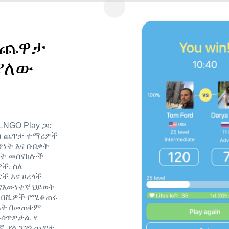
ጎ ጨዋታ
 ያለው
LNGO Play ጋር
ሊንጎ ጨዋታ ተማሪዎች
ጥነት እና በብቃት
ኑት መሰናክሎች
ች, ስለ
ች እና ሀረጎች
, የእውነተኛ ህይወት
ም በሺዎች የሚቆጠሩ
ባራት በመጠቀም
ሰጥዎታል. የ
ኛ, የሊንግጎ ጨዋታ