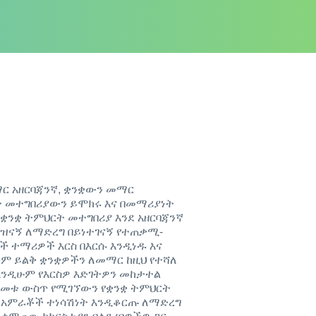
ማር አዘርባጃንኛ, ቋንቋውን መማር
ርት መተግበሪያውን ይሞክሩ እና በመማሪያነት
 የቋንቋ ትምህርት መተግበሪያ እንደ አዘርባጃንኛ
ዝናኝ ለማድረግ በይነተገናኝ የተጠቃሚ-
ች ተማሪዎች እርስ በእርሱ እንዲነዱ እና
ቀም ይልቅ ቋንቋዎችን ለመማር ከዚህ የተሻለ
 እንዲሁም የእርስዎ እድገትዎን መከታተል
የአመቱ ውስጥ የሚገኘውን የቋንቋ ትምህርት
ዋታ አምራቾች ተነሳሽነት እንዲቆርጡ ለማድረግ