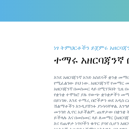
ነፃ ትምህርቶችን ይጀምሩ አዘርባጃ
ተማሩ አዘርባጃንኛ
እንደ አዘርባጃንኛ አንድ አስደሳች ቋንቋ መማ
የሚፈልገው ይህ ነው. አዘርባጃንኛ የመማር መ
አዘርባጃንኛ በመስመር ላይ በሚገኙበት ጊዜ በመ
የቋንቋ ተሞክሮ ያሉ የውጭ ቋንቋዎችን መማ
በይነገጽ. እንደ ተማሪ, በሮችዎን ወደ አዲስ
ሽልማቶችን እንዲያሸንፉ ያነሳሳቸዋል. እንግ
መንገድ ሊኖር አይችልም. ጨዋታው በቋንቋ ት
ይችላሉ እና በመስመር ላይ ለመማር (አዘርባ
እና የጨዋታ ነጥቦችን ቁጥር ያሳየ ሲሆን አ