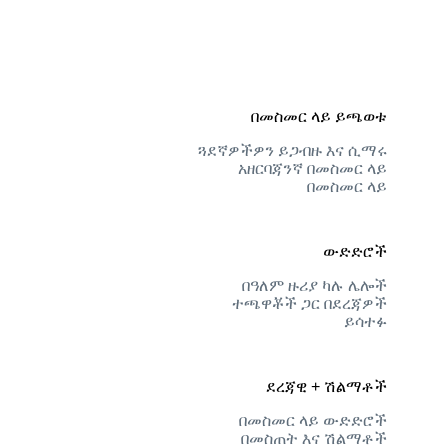
በመስመር ላይ ይጫወቱ
ጓደኛዎችዎን ይጋብዙ እና ሲማሩ
አዘርባጃንኛ በመስመር ላይ
በመስመር ላይ
ውድድሮች
በዓለም ዙሪያ ካሉ ሌሎች
ተጫዋቾች ጋር በደረጃዎች
ይሳተፉ
ደረጃዊ + ሽልማቶች
በመስመር ላይ ውድድሮች
በመስጠት እና ሽልማቶች