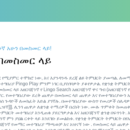
ንኛ አሁን በመስመር ላይ!
 በመስመር ላይ
ር የሚያምር ተሞክሮ ነው, እና እያንዳንዱ ደረጃ ልዩ ትምህርት ያመጣል. ለመ
ተግበሪያ Pingo Play ምንም ነገር ቢያስገባዎት ያቆየዎታል. የቋንቋ ትምህ
ስመር ላይ አዘርባጃንኛ የ Lingo Search አዘርባጃንኛ ዋና ግብ (አዘርባጃንኛ
ር. የመተግበሪያው ደረቅ ጨዋታ በመስመር ላይ ጨዋታ እና የመተግበሪያውን አ
 ርዕሰ ጉዳዮች ለመክፈት እድል ያገኛሉ. በመተግበሪያው ውስጥ የመሪዎች ሰሌዳዎ
ሊዝኛ]]]. ሊንጎ ጨዋታ ለቋንቋ ተማሪዎች በረከት ነው. ሙሉ ጥምቀት ከመጠ
ምህርት መተግበሪያ እንዲጠቁ ያደርግዎታል እና አዘርባጃንኛ ቋንቋ በፍጥነት.
ጃንኛ ምን ያህል ርቀት ላይ እንደገቡ ይመልከቱ. የቋንቋ ትምህርት ትምህርት በ
ዘርባጃንኛ የመማር መተግበሪያ ማጫወቻ እና አዝናኝ ነው . የመስመር ላይ ጨ