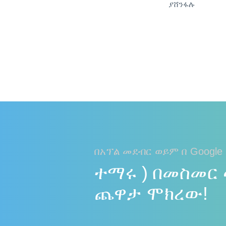
ያሸንፋሉ
በአፕል መደብር ወይም በ Google 
ተማሩ ) በመስመር 
ጨዋታ ሞክረው!