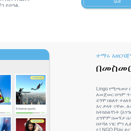
ችን ይሰጣል.
ተማሩ አዘርባጃ
በመስመር
Lingo የሚጫወተ
ለመጀመር በጣም ጥሩ
ደግሞ በዕለት ተዕለ
እና ቃላት ናቸው. ለ
ከትክክለኛነት (እን
ደግሞም በመኝታ ቤ
በተሻለ ነገር ምን ሊ
የ LNGO Play 