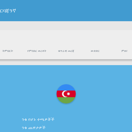
ዘርባጃንኛ
ትምህርት
የምስክር ወረቀት
ቁጥራዊ መረጃ
ውድድር
ምዘና
ንቁ የሆኑ ተጫዎቾች
ንቁ ጨዋታዎች