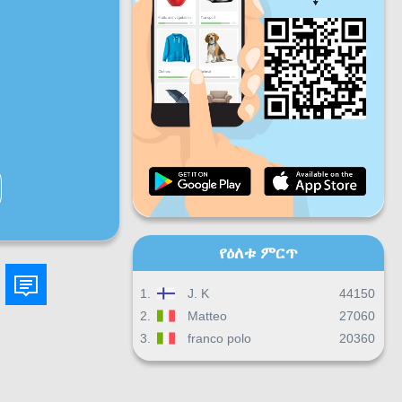
ዓር
ቅዳ
እሁ
እለታዊ እድገት
ወርሀዊ እድገት
የምስክር ወረቀት
አጠቃላይ እድገት
የዕለቱ ምርጥ
1.
J. K
44150
2.
Matteo
27060
3.
franco polo
20360