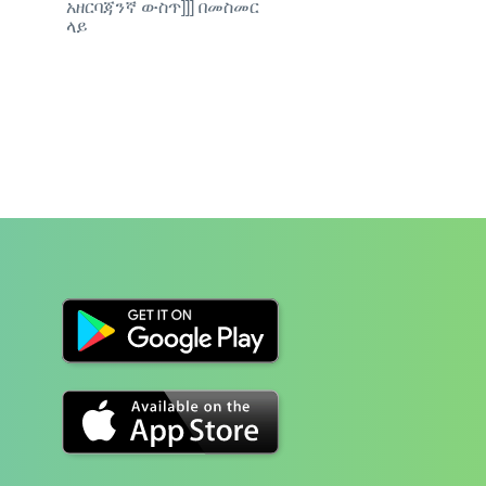
አዘርባጃንኛ ውስጥ]]] በመስመር
ላይ