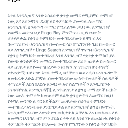
እንደ እንግሊዝኛ አንድ አስደሳች ቋንቋ መማር የሚያምር ተሞክሮ
ነው, እና እያንዳንዱ ደረጃ ልዩ ትምህርት ያመጣል. ለመማር
እንግሊዝኛ, ቋንቋውን መማር የሚፈልገው ይህ ነው. እንግሊዝኛ
የመማር መተግበሪያ Pingo Play ምንም ነገር ቢያስገባዎት
ያቆየዎታል. የቋንቋ ትምህርት መተግበሪያውን ይሞክሩ እና
በመማሪያነት እንግሊዝኛ በመስመር ላይ በሚገኙበት ጊዜ በመስመር
ላይ እንግሊዝኛ የ Lingo Search እንግሊዝኛ ዋና ግብ (እንግሊዝኛ
የቋንቋ ትምህርት መተግበሪያ እንደ እንግሊዝኛ የቋንቋ ተሞክሮ ያሉ
የውጭ ቋንቋዎችን መማር. የመተግበሪያው ደረቅ ጨዋታ በመስመር
ላይ ጨዋታ እና የመተግበሪያውን አዝናኝ ለማድረግ በይነተገናኝ
የተጠቃሚ-በይነገጽ. እንደ ተማሪ, በሮችዎን ወደ አዲስ ርዕሰ ጉዳዮች
ለመክፈት እድል ያገኛሉ. በመተግበሪያው ውስጥ የመሪዎች ሰሌዳዎች
ተማሪዎች እርስ በእርሱ እንዲነዱ እና ሽልማቶችን እንዲያሸንፉ
ያነሳሳቸዋል. እንግሊዝኛ]]]. ሊንጎ ጨዋታ ለቋንቋ ተማሪዎች በረከት
ነው. ሙሉ ጥምቀት ከመጠቀም ይልቅ ቋንቋዎችን ለመማር ከዚህ
የተሻለ መንገድ ሊኖር አይችልም. ጨዋታው በቋንቋ ትምህርት
መተግበሪያ እንዲጠቁ ያደርግዎታል እና እንግሊዝኛ ቋንቋ በፍጥነት.
እንዲሁም የእርስዎ እድገትዎን መከታተል ይችላሉ እና በመስመር ላይ
ለመማር (እንግሊዝኛ ምን ያህል ርቀት ላይ እንደገቡ ይመልከቱ. የቋንቋ
ትምህርት ትምህርት በየአመቱ ውስጥ የሚገኘውን የቋንቋ ትምህርት