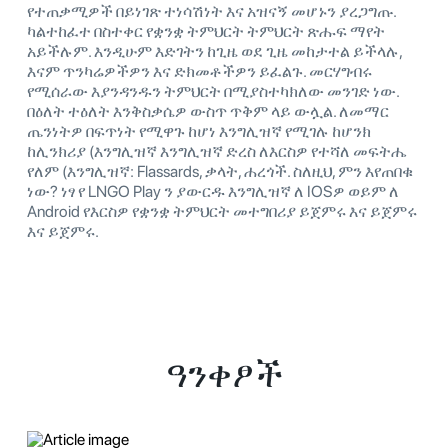
የተጠቃሚዎች በይነገጽ ተነሳሽነት እና አዝናኝ መሆኑን ያረጋግጡ.
ካልተከፈተ በስተቀር የቋንቋ ትምህርት ትምህርት ጽሑፍ ማየት
አይችሉም. እንዲሁም እድገትን ከጊዜ ወደ ጊዜ መከታተል ይችላሉ,
እናም ጥንካሬዎችዎን እና ድክመቶችዎን ይፈልጉ. መርሃግብሩ
የሚሰራው እያንዳንዱን ትምህርት በሚያስተካክለው መንገድ ነው.
በዕለት ተዕለት እንቅስቃሴዎ ውስጥ ጥቅም ላይ ውሏል. ለመማር
ጤንነትዎ በፍጥነት የሚዋጉ ከሆነ እንግሊዝኛ የሚገሉ ከሆንክ
ከሊንክሪያ (እንግሊዝኛ እንግሊዝኛ ድረስ ለእርስዎ የተሻለ መፍትሔ
የለም (እንግሊዝኛ: Flassards, ቃላት, ሐረጎች. ስለዚህ, ምን እየጠበቁ
ነው? ነፃ የ LNGO Play ን ያውርዱ እንግሊዝኛ ለ IOSዎ ወይም ለ
Android የእርስዎ የቋንቋ ትምህርት መተግበሪያ ይጀምሩ እና ይጀምሩ
እና ይጀምሩ.
ዓንቀፆች