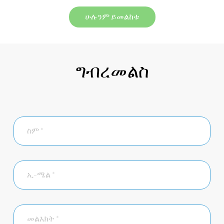
ሁሉንም ይመልከቱ
ግብረመልስ