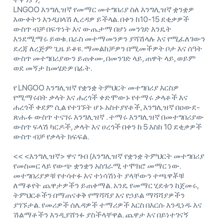
LNGOO እንግሊዝኛ የመማር መተግበሪያ ስለ እንግሊዝኛ ቋንቋዎ
እውቀትን እንዲበላሽ ሊረዳዎ ይችላል. በቀን ከ10-15 ደቂቃዎች
ውስጥ ብቻ በፍጥነት እና ውጤታማ በሆነ መንገድ እንዴት
እንደሚማሩ ይወቁ. በራስ መተማመንዎን ያሻሽላሉ እና የሚፈለገውን
ደረጃ ለረጅም ጊዜ ይቆዩ. ማመልከቻዎን በሚመችዎት ቦታ እና ሰዓት
ውስጥ መተግበሪያውን ይጠቀሙ, በመንገድ ላይ, ጠዋት ላይ, ወይም
ወደ መኝታ ከመሄድዎ በፊት.
የ LNGOO እንግሊዝኛ የቋንቋ ትምህርት መተግበሪያ እርስዎ
የሚማሩበት ቃላት እና ሐረጎች ቀድሞውኑ የተማሩ ቃላቶች እና
ሐረጎች ቀደም ሲል የተገኙት ሆኑ አስተያየቶች, እንግሊዝኛ በዐውደ-
ጽሑፉ ውስጥ ተናገሩ እንግሊዝኛ . ተማሩ እንግሊዝኛ በመተግበሪያው
ውስጥ ፍላሽ ካርዶች, ቃላት እና ሀረጎች በቀን ከ 5 እስከ 10 ደቂቃዎች
ውስጥ ብቻ የቃላት ክፍፍል.
<< <እንግሊዝኛ> ዋና ግብ (እንግሊዝኛ የቋንቋ ትምህርት መተግበሪያ
የመስመር ላይ የውጭ ቋንቋን አስገራሚ ተሞክሮ መማር ነው.
መተግበሪያዎቹ የተሳተፉ እና ተነሳሽነት ያላቸውን ተጫዋቾቹ
ለማቆየት ጨዋታዎችን ይጠቀማል. አንዴ የመማር ሂደቱን ከጀመሩ,
ትምህርቶችን በማጠናቀቅ የማሻሻያ እና የኃይል ማሻሻያዎችን
ያገኙታል. የመሪዎች ሰሌዳዎች ተማሪዎች እርስ በእርሱ እንዲነዱ እና
ሽልማቶችን እንዲያሸንፉ ያስችላቸዋል. ጨዋታ እና በይነተገናኝ