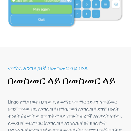
ተማሩ እንግሊዝኛ በመስመር ላይ በነጻ
በመስመር ላይ በመስመር ላይ
Lingo የሚጫወተ ቢጫወቱ, ለመማር የመማር ሂደቱን ለመጀመር
በጣም ጥሩው ዘዴ እንግሊዝኛ በማስታወሻ እንግሊዝኛ ደግሞ በዕለት
ተዕለት ሕይወት ውስጥ ጥቅም ላይ የዋሉት ሐረጎች እና ቃላት ናቸው.
ለመደበኛ መርሃግብር (እንግሊዝኛ እንግሊዝኛ ከትክክለኛነት
(እንግሊዝኛ እንግሊዝኛ ውስጥ ለመደበኛነት ደግሞም በመኝታ ቤትዎ