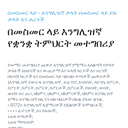
በመስመር ላይ - እንግሊዝኛ ቃላት በመስመር ላይ ያሉ
ቃላት እና ሐረጎች
በመስመር ላይ እንግሊዝኛ
የቋንቋ ትምህርት መተግበሪያ
የመማር መተግበሪያ ጨዋታ እንግሊዝኛ የሚማሩ አሰልጣኝ የቃላት
ቃላቶች አስደሳች እና ውጤታማ እና ፍላሽ ካርዶች እና ሀረጎች.
በፍላሽ ካርዶች እና በመስመር ላይ ባለብዙ ተጫዋች ጨዋታዎች.
(እንግሊዝኛ ያውርዱ እንግሊዝኛ , ተፈጥሮ, እንስሳት, ሳይንስ, ስፖርት,
ስፖርት, ስፖርት, ስፖርት, ስፖርቶች, ስፖርቶች, የውበት, ውበት,
ውበት እና ጤና, ህክምና, ህክምና, ህክምናዎች, ህክምና እንግሊዝኛ
ይማሩ እንግሊዝኛ በሊንጎ ብዙ ባህሪዎች በኩል ያለው ቋንቋ,
‣ 5172> እንግሊዝኛ ለጀማሪዎች የጀልባዎች ትምህርቶች;
‣ ‣ ‣ ‣ ፈተናዎች, እና ክፍሎች;
ነጠላ ተጫዋች;
ነጠላ ማጫወቻ;
ተዋንያን;