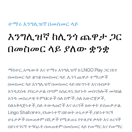
ተማሩ እንግሊዝኛ በመስመር ላይ
እንግሊዝኛ ከሊንጎ ጨዋታ ጋር
በመስመር ላይ ያለው ቋንቋ
ማስተር, አጫውት እና ተማሩ እንግሊዝኛ ከ LNGO Play ጋር በነፃ
በመስመር ላይ ቋንቋ በመስመር ላይ. ሊንጎ ጨዋታ ተማሪዎች
በመስመር ላይ እንግሊዝኛ በመስመር ላይ በፍጥነት እና በብቃት
እንዲደሰቱ ያበረታታል. በጣም አስፈላጊ ከሆኑት መሰናክሎች መካከል
አንዱ መሰረታዊ ትምህርቶች ስለ ስሞች, ስለ አውሮጃዎች,
ስለአቅላጅነቶች, ስለ ተውላጠሮች እና ሀረጎች ዕውቀት ይሰጡዎታል.
Lingo Shall በየቀኑ, የእውነተኛ ህይወት ሁኔታዎች, በይነተገናኝ
ሁኔታዎች በመጠቀም በሺዎች የሚቆጠሩ የተለያዩ ቃላት እና ሀረጎች
በይነተገናኝ ተግባራት በመጠቀም በመስመር ላይ የመማር እና የመማር