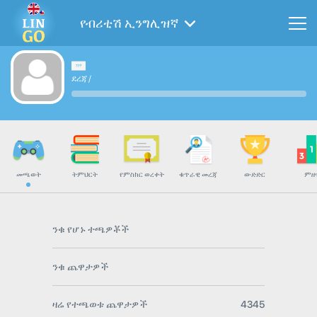
የብሪቲሽ ኢንግሊዝኛ
ደረጃ
/
መጫወት
ትምህርት
የምስክር ወረቀት
ቁጥራዊ መረጃ
ውድድር
ምዘ
ንቁ የሆኑ ተጫዎቾች
ንቁ ጨዋታዎች
ዛሬ የተጫወቱ ጨዋታዎች
4345