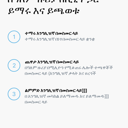
ይማሩ እና ይጫወቱ
ተማሩ እንግሊዝኛ በመስመር ላይ
ተማሩ እንግሊዝኛ በነፃ በመስመር ላይ ቋንቋ
ጨዋታ እንግሊዝኛ በመስመር ላይ
በዓለም ዙሪያ በሚሊዮን የሚቆጠሩ ሌሎች ተጫዋቾች
በመስመር ላይ (እንግሊዝኛ ቃላት እና ሀረጎች
ልምምድ እንግሊዝኛ በመስመር ላይ]]]
በ እንግሊዝኛ መካከል ይለማመዱ እና ይለማመዱ]]]
በመስመር ላይ