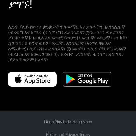
ያግኙ!
ሊንጎ ፕሌይ የውጭ ቋንቋዎችን ለመማር እና ቃላቶችን በእንግሊዝኛ
(ብሪቲሽ እና አሜሪካ)፣ ስፓኒሽ፣ ፈረንሳይኛ፣ ጀርመንኛ፣ ጣልያንኛ፣
ፖርቱጋልኛ (ብራዚል እና አውሮፓውያን)፣ አረብኛ፣ ሩሲያኛ፣ ቱርክኛ፣
ጃፓንኛ፣ ቻይንኛ ወይም ኮሪያኛ፣ እንግሊዘኛ (እንግሊዛዊ እና
አሜሪካዊ)፣ ስፓኒሽ፣ ፈረንሳይኛ፣ ጀርመንኛ፣ ጣሊያንኛ፣ ፖርቱጋልኛ
(ብራዚል እና አውሮፓውያን)፣ አረብኛ፣ ራሽያኛ፣ ቱርክኛ፣ ጃፓንኛ፣
ቻይንኛ ወይም ኮሪያኛ።
Lingo Play Ltd /
Hong Kong
Policy and Privacy Terms