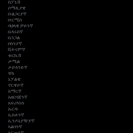
ስፓኒሽ
ሶማሊያዊ
ቡልጋርያኛ
ቡርሚስ
ባህላዊ ቻይንኛ
ቤላሩስኛ
ቤንጋል
ቦስንያኛ
ቬትናምኛ
ቱርኪሽ
ታሚል
ታይላንድኛ
ቼክ
ኔፓልዊ
ኖርዌይኛ
አማርኛ
አዘርባጃንኛ
አፍሪካነስ
ኡርዱ
ኢስቶንኛ
ኢንዶኒያዥያኛ
ኣልባንኛ
ኣርመንኛ