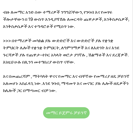
ብዙ ለመማር አንድ ሰው ተማሪዎች ንግግሯቸውን, የንባብ እና የመፃፍ
ችሎታቸውን በ 19 ውስጥ እንዲያሻሽሉ ለመርዳት ጨዋታዎች, እንቅስቃሴዎች,
እንቅስቃሴዎች እና ተግዳሮቶች የሚሰጥ ነው.
>>> በተማሪዎች መካከል ያሉ ውድድሮች እና ውድድሮች ያሉ የቋንቋ
ትምህርት ሌሎች የቋንቋ ትምህርት, ለግምገማዎች እና ለእድገት እና እንደ
ጉርሻዎች ያሉ የጨዋታ-ተኮር አካላት ወሮታ ያገኛሉ , ሽልማቶች እና ደረጃዎች.
እነዚህ ሁሉ በሊንጎ መተግበሪያ ውስጥ ናቸው.
እና በመጨረሻም , ማትካካት ዋናና የመማር እና ብቸኛው የመማሪያ ዘዴ ቻይንኛ
አለመሆኑ አስፈላጊ ነው. እንደ ንባብ, ማዳመጥ እና መናገር ያሉ ሌሎች ዘዴዎችን
ከሌሎች ጋር በማጣመር ብቻ ነው.
መማር ይጀምሩ ቻይንኛ