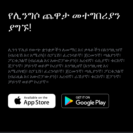
የሊንግሶ ጨዋታ መተግበሪያን
ያግኙ!
ሊንጎ ፕሌይ የውጭ ቋንቋዎችን ለመማር እና ቃላቶችን በእንግሊዝኛ
(ብሪቲሽ እና አሜሪካ)፣ ስፓኒሽ፣ ፈረንሳይኛ፣ ጀርመንኛ፣ ጣልያንኛ፣
ፖርቱጋልኛ (ብራዚል እና አውሮፓውያን)፣ አረብኛ፣ ሩሲያኛ፣ ቱርክኛ፣
ጃፓንኛ፣ ቻይንኛ ወይም ኮሪያኛ፣ እንግሊዘኛ (እንግሊዛዊ እና
አሜሪካዊ)፣ ስፓኒሽ፣ ፈረንሳይኛ፣ ጀርመንኛ፣ ጣሊያንኛ፣ ፖርቱጋልኛ
(ብራዚል እና አውሮፓውያን)፣ አረብኛ፣ ራሽያኛ፣ ቱርክኛ፣ ጃፓንኛ፣
ቻይንኛ ወይም ኮሪያኛ።