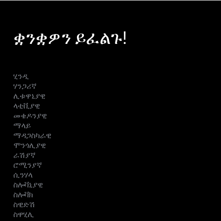
ቋንቋዎን ይፈልጉ!
ሂንዲ
ሃንጋሪኛ
ሊቱዋኒያዊ
ላቲቪያዊ
መቄዶንያዊ
ማላይ
ማዳጋስካራዊ
ሞንጎሊያዊ
ራሽያኛ
ሮሚንያኛ
ሲንሃላ
ስሎቫኒያዊ
ስሎቫክ
ስዊድሽ
ስዋሂሊ