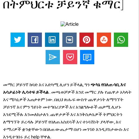
በትምህርቱ ቻይንኛ ቁማር]
መማር ቻይንኛ ከባድ እና አድካሚ ሊሆን ይችላል, ግን
ጭካኔ የበለጠ ሳቢ እና
አሳታፊነት ሊሳተፍ ይችላል
. መጫወቻዎች እንደ መማር ያሉ የጨዋታ አካላት
እና ሜካኒዎች አጠቃቀም ነው. በዚህ ጽሑፍ ውስጥ ጨዋታነት ለማግኘት
ቻይንኛ እና ምን ዓይነት መተግበሪያዎች እና አገልግሎቶች ጠቃሚ ሊሆኑ
እንደሚችሉ እንመለከታለን. ጨዋታዎች እና እንቅስቃሴዎች ትምህርትን
ለማግኘት ይረዳሉ ቻይንኛ የበለጠ አስደሳች እና ተነሳሽነት ያላቸው, እና
ተማሪዎች ቋንቋቸውን በበለጠ ውጤታማ በሆነ መንገድ እንዲያስታውሱ እና
እንዲተገበሩ ይረ help ቸዋል.