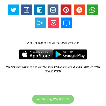
ሊንጎ ፕሌይ ቋንቋ መማሪያመተግበሪያ
የሊንጎ መጫወቻ ቋንቋ መማሪያመተግበሪያ ከ አፕል ስቶር ወይም ጎግል
ፕሌይያግኙ
መማር ይጀምሩ ቻይንኛ