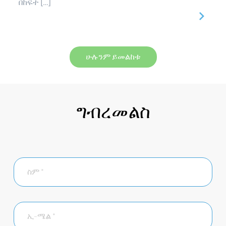
በከፍተ […]
ሁሉንም ይመልከቱ
ግብረመልስ