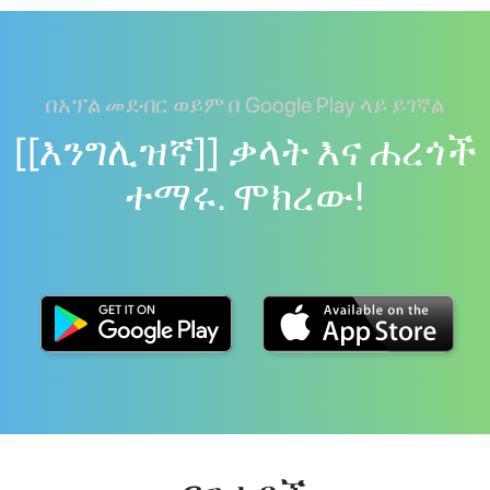
በአፕል መደብር ወይም በ Google Play ላይ ይገኛል
[[እንግሊዝኛ]] ቃላት እና ሐረጎች
ተማሩ. ሞክረው!