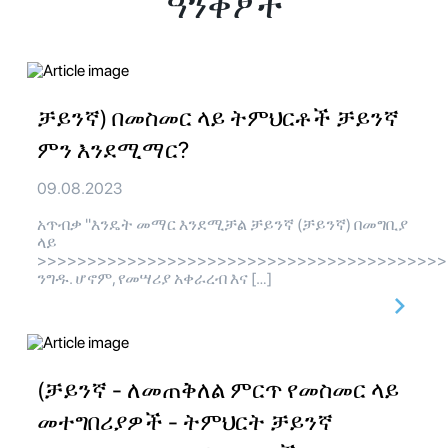
ዓንቀፆች
ቻይንኛ) በመስመር ላይ ትምህርቶች ቻይንኛ
ምን እንደሚማር?
09.08.2023
አጥብቃ "እንዴት መማር እንደሚቻል ቻይንኛ (ቻይንኛ) በመግቢያ
ላይ
>>>>>>>>>>>>>>>>>>>>>>>>>>>>>>>>>>>>>>>>>
ንግዱ. ሆኖም, የመሣሪያ አቀራረብ እና […]
(ቻይንኛ - ለመጠቅለል ምርጥ የመስመር ላይ
መተግበሪያዎች - ትምህርት ቻይንኛ