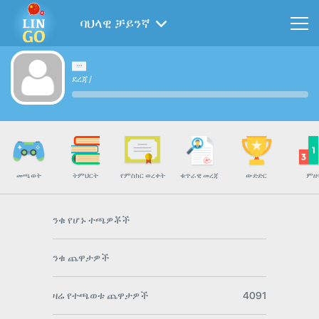
ባህላዊ ቻይንኛ
ደረጃ
/
መጫወት
ትምህርት
የምስክር ወረቀት
ቁጥራዊ መረጃ
ውድድር
ምዘ
ንቁ የሆኑ ተጫዎቾች
ንቁ ጨዋታዎች
ዛሬ የተጫወቱ ጨዋታዎች
4091