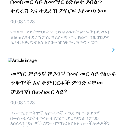
በመስመር ላይ ለመማር ዕድሎች ይበልጥ
ተደራሽ እና ተደራሽ ምስጋና እየመጣ ነው
09.08.2023
የመስመር ላይ ትምህርት የሚያስፈልጉዎት ዕድሎች (ቻይንኛ)
የበለጠ እና ተደራሽ ምስጋና እየመጣ ነው. በዛሬው ጊዜ በገበያው
ላይ ብዙ ቻይንኛ አሉ እና በመካከላቸው ያለውን ምርጥ
መማር ቻይንኛ ቻይንኛ በመስመር ላይ የፅሁፍ
ጥቅሞች እና ትምህርቶች ምንድ ናቸው
ቻይንኛ) በመስመር ላይ?
09.08.2023
የመማሪያ ጥቅሞች እና ጉዳቶች ምንድ ናቸው ቻይንኛ)
በመስመር ላይ? ተወላጅ ተናጋሪው. ይህ የቋንቋ ትምህርት
አስፈላጊ ገጽታዎች የሆኑት የንግግር እና አዋቂነት ችሎታዎችን