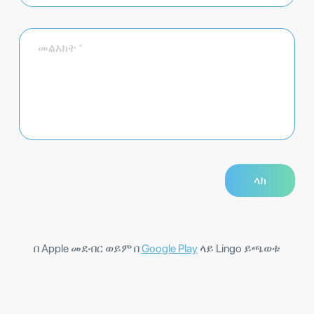
በ Apple መደብር ወይም በ
Google Play
ላይ Lingo ይጫወቱ