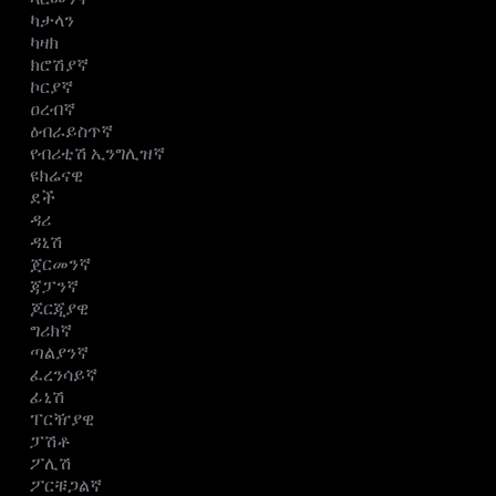
ካታላን
ካዛክ
ክሮሽያኛ
ኮርያኛ
ዐረብኛ
ዕብራይስጥኛ
የብሪቲሽ ኢንግሊዝኛ
ዩክሬናዊ
ደች
ዳሪ
ዳኒሽ
ጀርመንኛ
ጃፓንኛ
ጆርጂያዊ
ግሪክኛ
ጣልያንኛ
ፈረንሳይኛ
ፊኒሽ
ፐርዥያዊ
ፓሽቶ
ፖሊሽ
ፖርቹጋልኛ