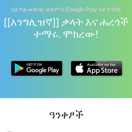
በአፕል መደብር ወይም በ Google Play ላይ ይገኛል
[[እንግሊዝኛ]] ቃላት እና ሐረጎች
ተማሩ. ሞክረው!
ዓንቀፆች