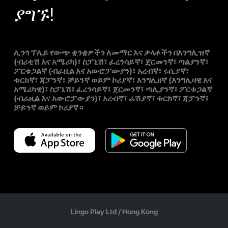
ያግኙ!
ሊንጎ ፕሌይ የውጭ ቋንቋዎችን ለመማር እና ቃላቶችን በእንግሊዝኛ
(ብሪቲሽ እና አሜሪካ)፣ ስፓኒሽ፣ ፈረንሳይኛ፣ ጀርመንኛ፣ ጣልያንኛ፣
ፖርቱጋልኛ (ብራዚል እና አውሮፓውያን)፣ አረብኛ፣ ሩሲያኛ፣
ቱርክኛ፣ ጃፓንኛ፣ ቻይንኛ ወይም ኮሪያኛ፣ እንግሊዘኛ (እንግሊዛዊ እና
አሜሪካዊ)፣ ስፓኒሽ፣ ፈረንሳይኛ፣ ጀርመንኛ፣ ጣሊያንኛ፣ ፖርቱጋልኛ
(ብራዚል እና አውሮፓውያን)፣ አረብኛ፣ ራሽያኛ፣ ቱርክኛ፣ ጃፓንኛ፣
ቻይንኛ ወይም ኮሪያኛ።
Lingo Play Ltd /
Hong Kong