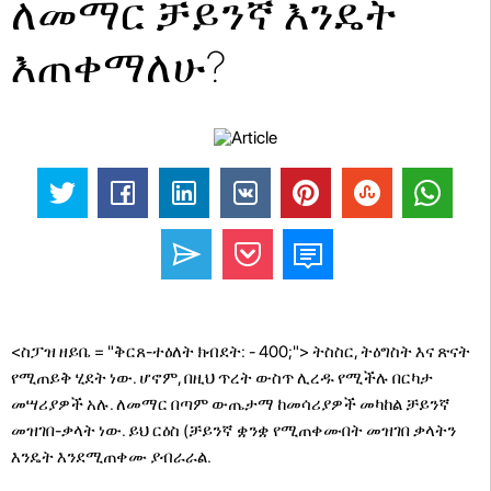
ለመማር ቻይንኛ እንዴት
እጠቀማለሁ?
<ስፓዝ ዘይቤ = "ቅርጸ-ተዕለት ክብደት: - 400;"> ትስስር, ትዕግስት እና ጽናት
የሚጠይቅ ሂደት ነው. ሆኖም, በዚህ ጥረት ውስጥ ሊረዱ የሚችሉ በርካታ
መሣሪያዎች አሉ. ለመማር በጣም ውጤታማ ከመሳሪያዎች መካከል ቻይንኛ
መዝገበ-ቃላት ነው. ይህ ርዕስ (ቻይንኛ ቋንቋ የሚጠቀሙበት መዝገበ ቃላትን
እንዴት እንደሚጠቀሙ ያብራራል.