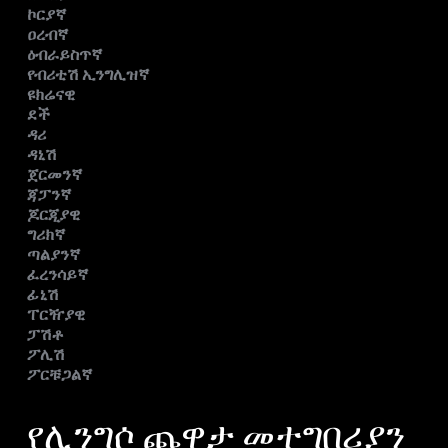
ኮርያኛ
ዐረብኛ
ዕብራይስጥኛ
የብሪቲሽ ኢንግሊዝኛ
ዩክሬናዊ
ደች
ዳሪ
ዳኒሽ
ጀርመንኛ
ጃፓንኛ
ጆርጂያዊ
ግሪክኛ
ጣልያንኛ
ፈረንሳይኛ
ፊኒሽ
ፐርዥያዊ
ፓሽቶ
ፖሊሽ
ፖርቹጋልኛ
የሊንግሶ ጨዋታ መተግበሪያን