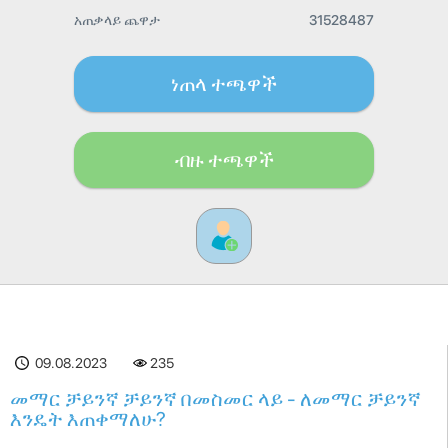
አጠቃላይ ጨዋታ
31528487
ነጠላ ተጫዋች
ብዙ ተጫዋች
09.08.2023
235
መማር ቻይንኛ ቻይንኛ በመስመር ላይ - ለመማር ቻይንኛ
እንዴት እጠቀማለሁ?