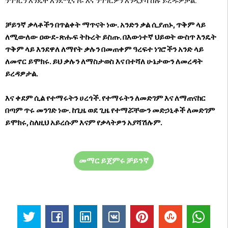
ንግግርን እንዴት እንደሚናገሩ እና ንግግርዎን እንዲያሻሽሉ ይረዱዎታል.
ቻይንኛ ቃላቶችን በጥልቀት ማጥናት ነው. አንድን ቃል ሲያጠኑ, ጥቅም ላይ
ለሚውለው ዐውደ-ጽሑፍ ትኩረት ይስጡ. በእውነተኛ ህይወት ውስጥ እንዴት
ጥቅም ላይ እንደዋለ ለማየት ቃሉን በመጠቀም ዓረፍተ ነገሮችን አንድ ላይ
ለመኖር ይሞክሩ. ይህ ቃሉን ለማስታወስ እና በተሻለ ሁኔታውን ለመረዳት
ይረዳዎታል.
እና ቀደም ሲል የተማሩትን ሀረጎች. የተማሩትን ለመድገም እና ለማጠናከር
በጣም ጥሩ መንገድ ነው. ከጊዜ ወደ ጊዜ የተማሯቸውን መድኃኒቶች ለመድገም
ይሞክሩ, ስለዚህ አይረሱም እናም የቃላትዎን አያሻሽሉም.
መማር ይጀምሩ ቻይንኛ