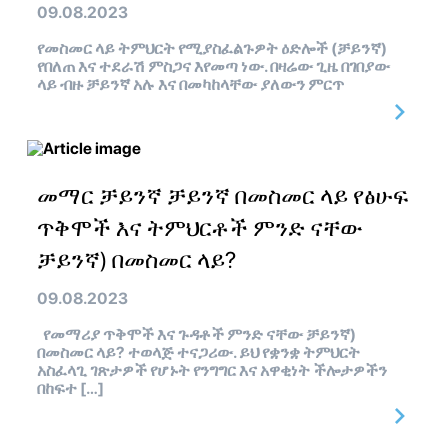
09.08.2023
የመስመር ላይ ትምህርት የሚያስፈልጉዎት ዕድሎች (ቻይንኛ)
የበለጠ እና ተደራሽ ምስጋና እየመጣ ነው. በዛሬው ጊዜ በገበያው
ላይ ብዙ ቻይንኛ አሉ እና በመካከላቸው ያለውን ምርጥ
መማር ቻይንኛ ቻይንኛ በመስመር ላይ የፅሁፍ
ጥቅሞች እና ትምህርቶች ምንድ ናቸው
ቻይንኛ) በመስመር ላይ?
09.08.2023
የመማሪያ ጥቅሞች እና ጉዳቶች ምንድ ናቸው ቻይንኛ)
በመስመር ላይ? ተወላጅ ተናጋሪው. ይህ የቋንቋ ትምህርት
አስፈላጊ ገጽታዎች የሆኑት የንግግር እና አዋቂነት ችሎታዎችን
በከፍተ […]