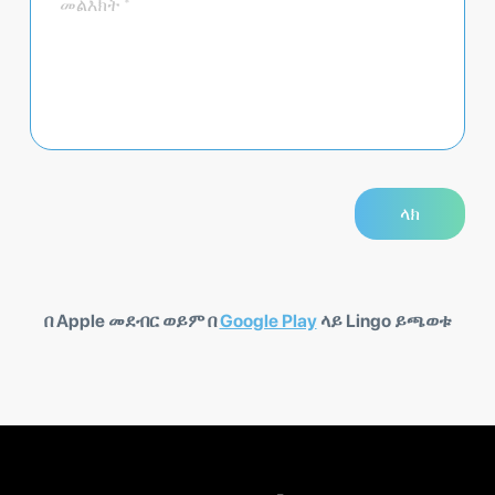
በ Apple መደብር ወይም በ
Google Play
ላይ Lingo ይጫወቱ