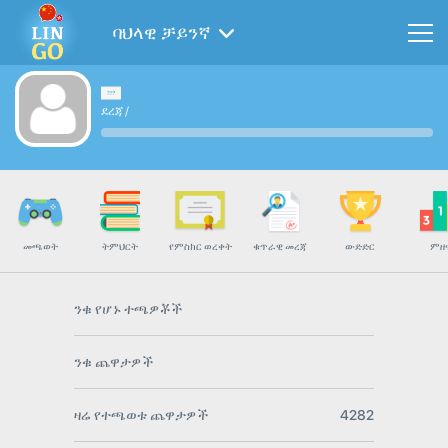
ባህላዊ ቻይንኛ
ደረጃ
/
መጫወት
ትምህርት
የምስክር ወረቀት
ቁጥራዊ መረጃ
ውድድር
ምዘ
ንቁ የሆኑ ተጫዎቾች
ንቁ ጨዋታዎች
ዛሬ የተጫወቱ ጨዋታዎች
4282