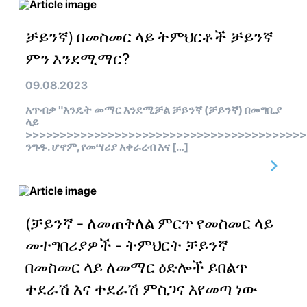
ቻይንኛ) በመስመር ላይ ትምህርቶች ቻይንኛ
ምን እንደሚማር?
09.08.2023
አጥብቃ "እንዴት መማር እንደሚቻል ቻይንኛ (ቻይንኛ) በመግቢያ
ላይ
>>>>>>>>>>>>>>>>>>>>>>>>>>>>>>>>>>>>>>>>>
ንግዱ. ሆኖም, የመሣሪያ አቀራረብ እና […]
(ቻይንኛ - ለመጠቅለል ምርጥ የመስመር ላይ
መተግበሪያዎች - ትምህርት ቻይንኛ
በመስመር ላይ ለመማር ዕድሎች ይበልጥ
ተደራሽ እና ተደራሽ ምስጋና እየመጣ ነው