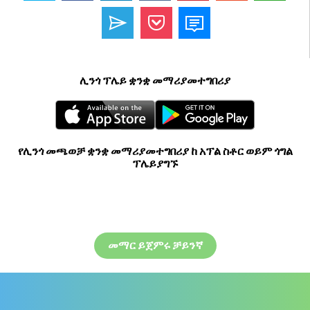
ሊንጎ ፕሌይ ቋንቋ መማሪያመተግበሪያ
የሊንጎ መጫወቻ ቋንቋ መማሪያመተግበሪያ ከ አፕል ስቶር ወይም ጎግል
ፕሌይያግኙ
መማር ይጀምሩ ቻይንኛ