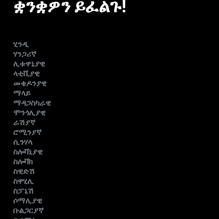
ቋንቋዎን ይፈልጉ!
ሂንዲ
ሃንጋሪኛ
ሊቱዋኒያዊ
ላቲቪያዊ
መቄዶንያዊ
ማላይ
ማዳጋስካራዊ
ሞንጎሊያዊ
ራሽያኛ
ሮሚንያኛ
ሲንሃላ
ስሎቫኒያዊ
ስሎቫክ
ስዊድሽ
ስዋሂሊ
ስፓኒሽ
ሶማሊያዊ
ቡልጋርያኛ