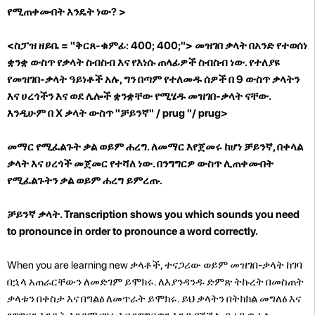
የሚጠቀሙበት እንዴት ነው? >
<ስፓዝ ዘይቤ = "ቅርጸ-ቁምፊ: 400; 400;"> መዝገበ ቃላት በአንድ የተወሰነ
ቋንቋ ውስጥ የቃላት ስብስብ እና የእነሱ ጠላፊዎች ስብስብ ነው. የተለያዩ
የመዝገበ-ቃላት ዓይነቶች አሉ, ግን በጣም የተለመዱ ሰዎች በ 9 ውስጥ ቃላትን
እና ሀረጎችን እና ወደ ሌሎች ቋንቋቸው የሚሄዱ መዝገበ-ቃላት ናቸው.
እንዲሁም በ X ቃላት ውስጥ "ቻይንኛ" / prug "/ prug>
መማር የሚፈልጉት ቃል ወይም ሐረግ. ለመማር እየጀመሩ ከሆነ ቻይንኛ, በቀላል
ቃላት እና ሀረጎች መጀመር የተሻለ ነው. በንግግርዎ ውስጥ ሊጠቀሙበት
የሚፈልጉትን ቃል ወይም ሐረግ ይምረጡ.
ቻይንኛ ቃላት. Transcription shows you which sounds you need
to pronounce in order to pronounce a word correctly.
When you are learning new ቃላቶች, ተናጋሪው ወይም መዝገበ-ቃላት ከገባ
በኋላ አጠራርቸውን ለመድገም ይሞክሩ. ለእያንዳንዱ ድምጽ ትኩረት በመስጠት
ቃላቱን በቀስታ እና በግልፅ ለመጥራት ይሞክሩ. ይህ ቃላትን በትክክል መግለፅ እና