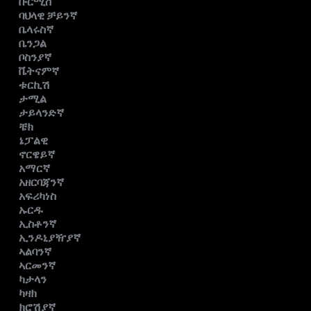
ቡርሚስ
ባህላዊ ቻይንኛ
ቤላሩስኛ
ቤንጋል
ቦስንያኛ
ቬትናምኛ
ቱርኪሽ
ታሚል
ታይላንድኛ
ቼክ
ኔፓልዊ
ኖርዌይኛ
አማርኛ
አዘርባጃንኛ
አፍሪካነስ
ኡርዱ
ኢስቶንኛ
ኢንዶኒያዥያኛ
ኣልባንኛ
ኣርመንኛ
ካታላን
ካዛክ
ክሮሽያኛ