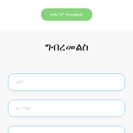
ሁሉንም ይመልከቱ
ግብረመልስ