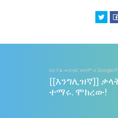
በአፕል መደብር ወይም በ Google Pl
[[እንግሊዝኛ]] ቃላ
ተማሩ. ሞክረው!