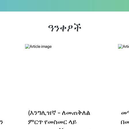
ዓንቀፆች
(እንግሊዝኛ - ለመጠቅለል
መ
ን
ምርጥ የመስመር ላይ
በ