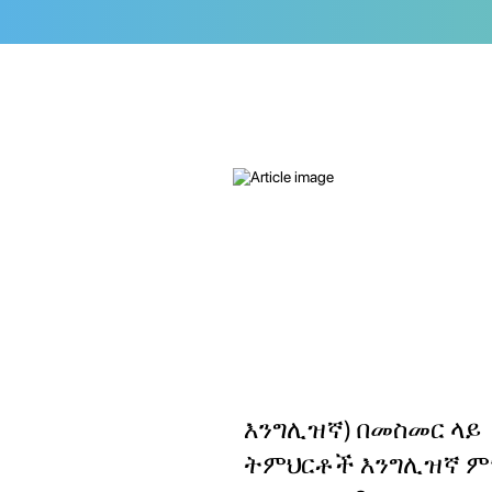
እንግሊዝኛ) በመስመር ላይ
ትምህርቶች እንግሊዝኛ ም