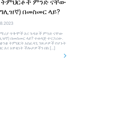
ና ትምህርቶች ምንድ ናቸው
ግሊዝኛ) በመስመር ላይ?
08.2023
ሪያ ጥቅሞች እና ጉዳቶች ምንድ ናቸው
ሊዝኛ) በመስመር ላይ? ተወላጅ ተናጋሪው.
የቋንቋ ትምህርት አስፈላጊ ገጽታዎች የሆኑት
ግር እና አዋቂነት ችሎታዎችን በከ […]