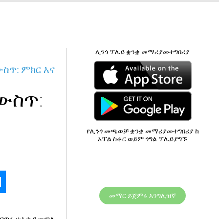
ሊንጎ ፕሌይ ቋንቋ መማሪያመተግበሪያ
ስጥ: ምክር እና
ውስጥ:
የሊንጎ መጫወቻ ቋንቋ መማሪያመተግበሪያ ከ
አፕል ስቶር ወይም ጎግል ፕሌይያግኙ
መማር ይጀምሩ እንግሊዝኛ
 በጥሩ ሁኔታ ይመጣሉ.