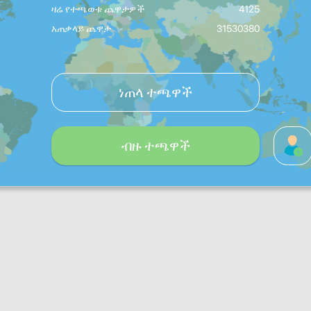
ዛሬ የተጫወቱ ጨዋታዎች
4125
አጠቃላይ ጨዋታ
31530380
ነጠላ ተጫዋች
ብዙ ተጫዋች