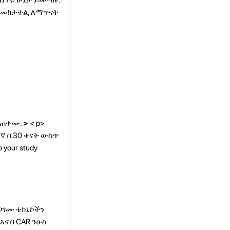
ለመከታተል, ለማጥናት
ይጠቀሙ.
>
< p>
ዝኛ በ 30 ቀናት ውስጥ
 your study
ጋገሙ ቴክኒኮችን
እና በ CAR ንዑስ