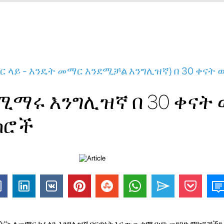
ላይ - እንዴት መማር እንደሚቻል እንግሊዝኛ) በ 30 ቀናት ው
ሚማሩ እንግሊዝኛ በ 30 ቀናት 
ክሮች
00;"> ለመማር ከፈለጉ እንግሊዝኛ በፍጥነት እና ውጤታማ በሆነ መንገድ ምክሮቻችን