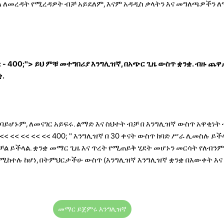
ለ ለመረዳት የሚረዳዎት ብቻ አይደለም, እናም አዳዲስ ቃላትን እና መግለጫዎችን 
 - 400;"> ይህ ምቹ መተግበሪያ እንግሊዝኛ, በአጭር ጊዜ ውስጥ ቋንቋ. ብዙ ጨዋ
.
ባይሆኑም, ለመናገር አይፍሩ. ልማድ እና ስህተት ብቻ በ እንግሊዝኛ ውስጥ አዋቂነት
 << << << << <<
400; " እንግሊዝኛ በ 30 ቀናት ውስጥ ከባድ ሥራ ሊመስሉ ይችላ
ል ይችላል. ቋንቋ መማር ጊዜ እና ጥረት የሚጠይቅ ሂደት መሆኑን መርሳት የለብንም.
የሚከተሉ ከሆነ, በትምህርታችሁ ውስጥ (እንግሊዝኛ እንግሊዝኛ ቋንቋ በእውቀት እና
መማር ይጀምሩ እንግሊዝኛ