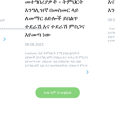
መተግበሪያዎች - ትምህርት
እ
እንግሊዝኛ በመስመር ላይ
እን
ለመማር ዕድሎች ይበልጥ
09.
ሊዝኛ
ተደራሽ እና ተደራሽ ምስጋና
>>>>>>>>>>>>>>>>>>>>>>>
የመማ
እንግ
እየመጣ ነው
ይህ 
የንግ
09.08.2023
የመስመር ላይ ትምህርት የሚያስፈልጉዎት
ዕድሎች (እንግሊዝኛ) የበለጠ እና ተደራሽ ምስጋና
እየመጣ ነው. በዛሬው ጊዜ በገበያው ላይ ብዙ
እንግሊዝኛ አሉ እና በመካከላቸው ያለውን ምርጥ
ሁሉንም ይመልከቱ