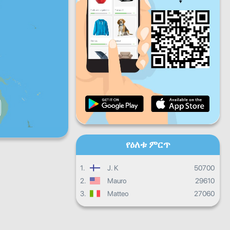
ዓር
ቅዳ
እሁ
እለታዊ እድገት
ወርሀዊ እድገት
የምስክር ወረቀት
አጠቃላይ እድገት
የዕለቱ ምርጥ
1.
J. K
50700
2.
Mauro
29610
3.
Matteo
27060