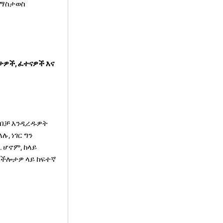
ለማስታወስ
ታዎች, ፈተናዎች እና
 ብቻ እንዲረዱዎት
ሉ, ነገር ግን
 ሆኖም, ከላይ
 ችሎታዎ ላይ ከፍተኛ