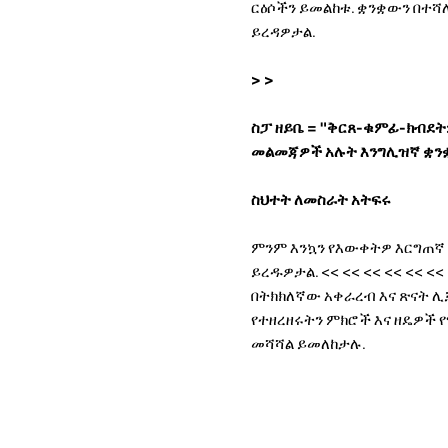
ርዕሶችን ይመልከቱ. ቋንቋውን በተሻ
ይረዳዎታል.
>
>
ስፓ ዘይቤ = "ቅርጸ-ቁምፊ-ክብደት:
መልመጃዎች አሉት እንግሊዝኛ ቋንቋ
ስህተት ለመስራት አትፍሩ
ምንም እንኳን የእውቀትዎ እርግጠኛ 
ይረዱዎታል.
<< << << << << <<
በትክክለኛው አቀራረብ እና ጽናት ሊቻ
የተዘረዘሩትን ምክሮች እና ዘዴዎች 
መሻሻል ይመለከታሉ.