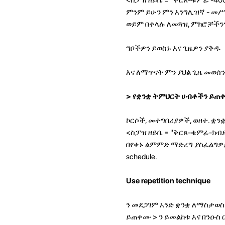
ምንም ይሁን ምን እንግሊዝኛ - መሥ
ወይም በቀላሉ ለመጓዝ, ምክሮቻችንን
ግቦችዎን ይወስኑ እና ጊዜዎን ያቅዱ
እና ለማጥናት ምን ያህል ጊዜ መወሰ
> የቋንቋ ትምህርት ሀብቶችን ይጠ
ኮርሶች, መተግበሪያዎች, ወዘተ. 
<ስፓዝ ዘይቤ = "ቅርጸ-ቁምፊ-ክብደት
በየቀኑ ልምምድ ማድረግ ያስፈልግዎታል. De
schedule.
Use repetition technique
ን መደጋገም አንድ ቋንቋ ለማስታወስ
ይጠቀሙ
> ን ይመልከቱ እና በንዑስ