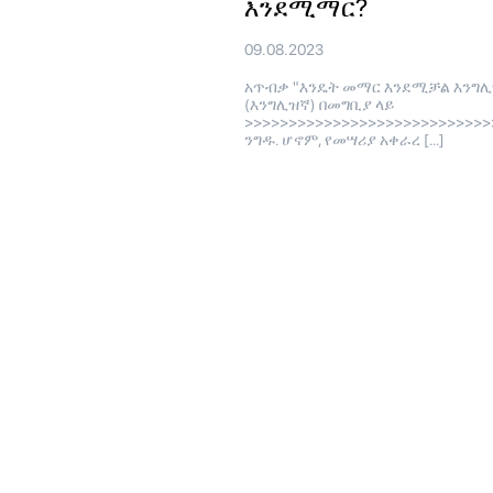
እንደሚማር?
09.08.2023
አጥብቃ "እንዴት መማር እንደሚቻል እንግ
(እንግሊዝኛ) በመግቢያ ላይ
>>>>>>>>>>>>>>>>>>>>>>>>>>>>
ንግዱ. ሆኖም, የመሣሪያ አቀራረ […]