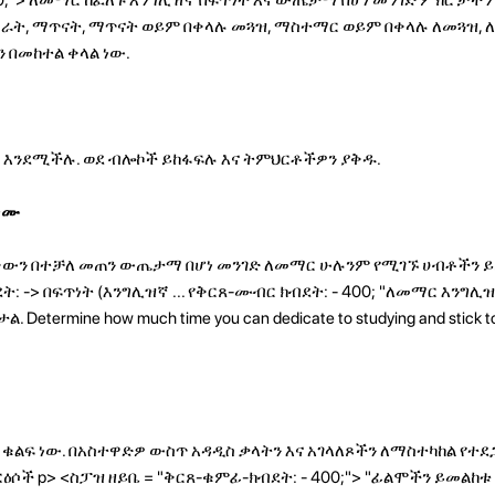
ራት, ማጥናት, ማጥናት ወይም በቀላሉ መጓዝ, ማስተማር ወይም በቀላሉ ለመጓዝ, 
 በመከተል ቀላል ነው.
ን እንደሚችሉ. ወደ ብሎኮች ይከፋፍሉ እና ትምህርቶችዎን ያቅዱ.
ቀሙ
ቋንቋውን በተቻለ መጠን ውጤታማ በሆነ መንገድ ለመማር ሁሉንም የሚገኙ ሀብቶችን 
: -> በፍጥነት (እንግሊዝኛ ... የቅርጸ-ሙብር ክብደት: - 400; "ለመማር እንግሊ
termine how much time you can dedicate to studying and stick to
 ቁልፍ ነው. በአስተዋድዎ ውስጥ አዳዲስ ቃላትን እና አገላለጾችን ለማስተካከል የተደ
 ርዕሶች
p> <ስፓዝ ዘይቤ = "ቅርጸ-ቁምፊ-ክብደት: - 400;"> "ፊልሞችን ይመልከቱ 