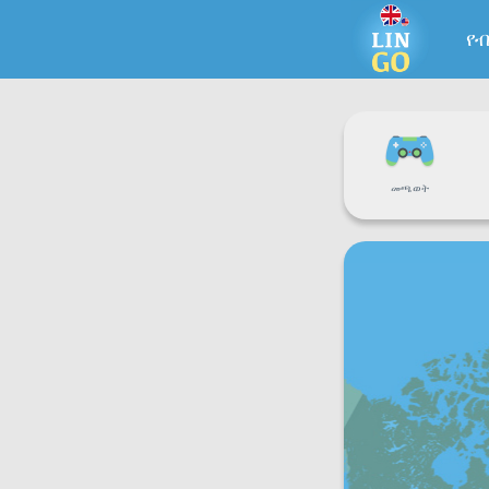
የ
መጫወት