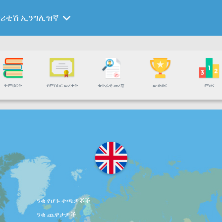
ብሪቲሽ ኢንግሊዝኛ
ትምህርት
የምስክር ወረቀት
ቁጥራዊ መረጃ
ውድድር
ምዘና
ንቁ የሆኑ ተጫዎቾች
ንቁ ጨዋታዎች