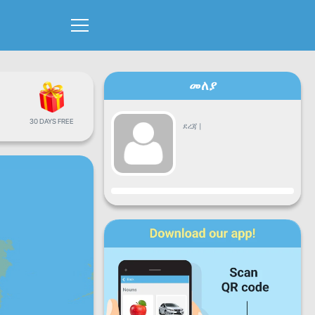
መለያ
30 DAYS FREE
ደረጃ
|
እድገት
ሰ
ማክ
እሮ
ሓሙ