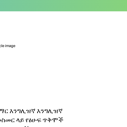
ማር እንግሊዝኛ እንግሊዝኛ
መስመር ላይ የፅሁፍ ጥቅሞች