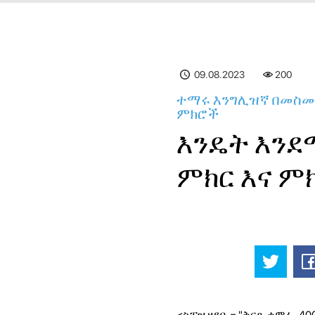
09.08.2023
200
ተማሩ እንግሊዝኛ በመስመር 
ምክሮች
እንዴት እንደ
ምክር እና ም
<ስፓዝ ዘይቤ = "ቅርጸ-ቁምፊ -4