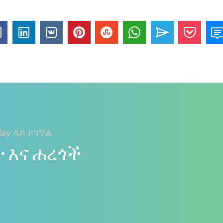
ay ላይ ይገኛል
ት እና ሐረጎች