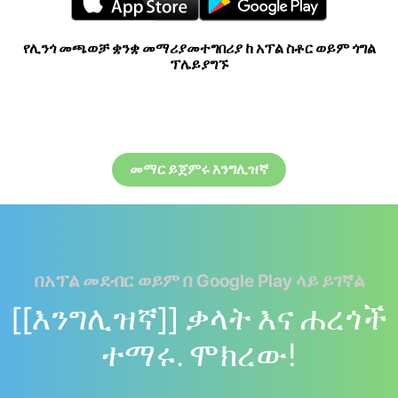
የሊንጎ መጫወቻ ቋንቋ መማሪያመተግበሪያ ከ አፕል ስቶር ወይም ጎግል
ፕሌይያግኙ
መማር ይጀምሩ እንግሊዝኛ
በአፕል መደብር ወይም በ Google Play ላይ ይገኛል
[[እንግሊዝኛ]] ቃላት እና ሐረጎች
ተማሩ. ሞክረው!