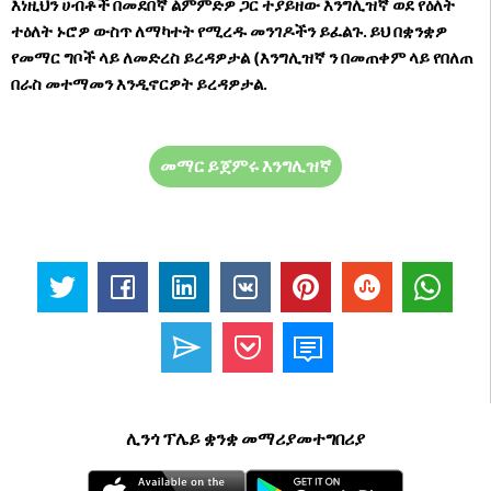
እነዚህን ሀብቶች በመደበኛ ልምምድዎ ጋር ተያይዘው እንግሊዝኛ ወደ የዕለት
ተዕለት ኑሮዎ ውስጥ ለማካተት የሚረዱ መንገዶችን ይፈልጉ. ይህ በቋንቋዎ
የመማር ግቦች ላይ ለመድረስ ይረዳዎታል (እንግሊዝኛ ን በመጠቀም ላይ የበለጠ
በራስ መተማመን እንዲኖርዎት ይረዳዎታል.
መማር ይጀምሩ እንግሊዝኛ
ሊንጎ ፕሌይ ቋንቋ መማሪያመተግበሪያ