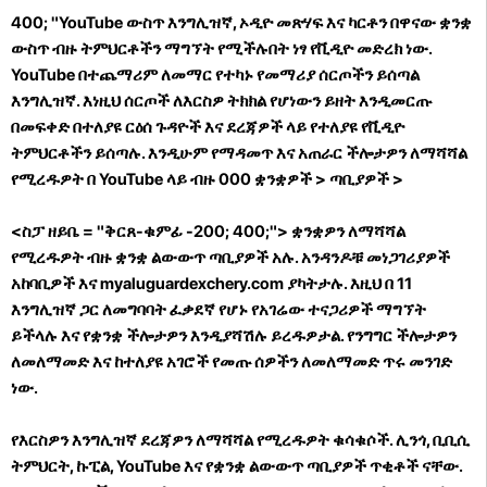
400; "YouTube ውስጥ እንግሊዝኛ, ኦዲዮ መጽሃፍ እና ካርቶን በዋናው ቋንቋ
ውስጥ ብዙ ትምህርቶችን ማግኘት የሚችሉበት ነፃ የቪዲዮ መድረክ ነው.
YouTube በተጨማሪም ለመማር የተካኑ የመማሪያ ሰርጦችን ይሰጣል
እንግሊዝኛ. እነዚህ ሰርጦች ለእርስዎ ትክክል የሆነውን ይዘት እንዲመርጡ
በመፍቀድ በተለያዩ ርዕሰ ጉዳዮች እና ደረጃዎች ላይ የተለያዩ የቪዲዮ
ትምህርቶችን ይሰጣሉ. እንዲሁም የማዳመጥ እና አጠራር ችሎታዎን ለማሻሻል
የሚረዱዎት በ YouTube ላይ ብዙ 000 ቋንቋዎች
> ጣቢያዎች
>
<ስፓ ዘይቤ = "ቅርጸ-ቁምፊ -200; 400;"> ቋንቋዎን ለማሻሻል
የሚረዱዎት ብዙ ቋንቋ ልውውጥ ጣቢያዎች አሉ. አንዳንዶቹ መነጋገሪያዎች
አከባቢዎች እና myaluguardexchery.com ያካትታሉ. እዚህ በ 11
እንግሊዝኛ ጋር ለመግባባት ፈቃደኛ የሆኑ የአገሬው ተናጋሪዎች ማግኘት
ይችላሉ እና የቋንቋ ችሎታዎን እንዲያሻሽሉ ይረዱዎታል. የንግግር ችሎታዎን
ለመለማመድ እና ከተለያዩ አገሮች የመጡ ሰዎችን ለመለማመድ ጥሩ መንገድ
ነው.
የእርስዎን እንግሊዝኛ ደረጃዎን ለማሻሻል የሚረዱዎት ቁሳቁሶች. ሊንጎ, ቢቢሲ
ትምህርት, ኩፒል, YouTube እና የቋንቋ ልውውጥ ጣቢያዎች ጥቂቶች ናቸው.