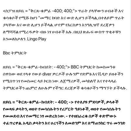
<ስፓዝ ዘይቤ = "ቅርጸ-ቁምፊ -400; 400;"> ጥራት ያላቸውን ሀብቶች እና
ቁሳቁሶች የሚሹ ከሆነ "መማር ከባድ እና ውድ ሊሆን ይችላል, በተለይም ጥራት
ያላቸው እና ውድ ሊሆን ይችላል. ሆኖም የእርስዎን እንግሊዝኛ ደረጃዎን
ለማሻሻል የሚረዱዎት ብዙ ነፃ ሀብቶች አሉ. በዚህ ጽሑፍ ውስጥ ጥቂቶቹን
እንመለከታለን.
Lingo Play
Bbc ትምህርት
ዘይቤ = "ቅርጸ-ቁምፊ-ክብደት: - 400;"> BBC ትምህርት ከመስመዓቱ
ሰዋስው ወደ የላቀ የውይ diver ዎርዶች ሁሉንም የድምፅ እና ቪዲዮ ይዘቶችን
የሚሰጥ ነፃ የመስመር ላይ ኮርስ ነው. ለጀማሪዎች, መካከለኛ እና የተላላፊ
ትምህርቶችን ጨምሮ ለሁሉም የችግር ደረጃዎች ቁሳቁሶችን ማግኘት ይችላሉ.
ዘይቤ = "ቅርጸ-ቁምፊ-ክብደት: - 400; -> የተለያዩ ምደባዎች, ቃላቶች
የመጻፍ ቃላትን, ወዘተ የመሳሰሉትን የሪፖርት ዓይነቶች, ወዘተ የመሳሰሉትን
የመመደብ እና የመማር ነፃ መድረክ ነው. - የተዘበራረቁ ሰዎች ቀድሞውኑ
ተፈጥረዋል. አዲስ ቃላትን እና ሀረጎችን ለመድገም እና ለማጠንከር ጥሩ መንገድ