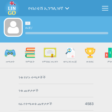
የብሪቲሽ ኢንግሊዝኛ
ደረጃ
/
መጫወት
ትምህርት
የምስክር ወረቀት
ቁጥራዊ መረጃ
ውድድር
ምዘ
ንቁ የሆኑ ተጫዎቾች
ንቁ ጨዋታዎች
ዛሬ የተጫወቱ ጨዋታዎች
4583