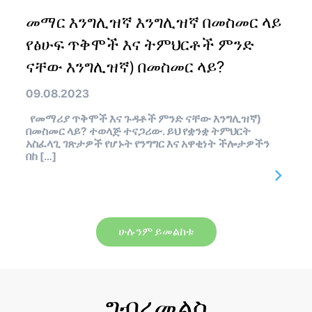
መማር እንግሊዝኛ እንግሊዝኛ በመስመር ላይ
የፅሁፍ ጥቅሞች እና ትምህርቶች ምንድ
ናቸው እንግሊዝኛ) በመስመር ላይ?
09.08.2023
የመማሪያ ጥቅሞች እና ጉዳቶች ምንድ ናቸው እንግሊዝኛ)
በመስመር ላይ? ተወላጅ ተናጋሪው. ይህ የቋንቋ ትምህርት
አስፈላጊ ገጽታዎች የሆኑት የንግግር እና አዋቂነት ችሎታዎችን
በከ […]
ሁሉንም ይመልከቱ
ግብረመልስ