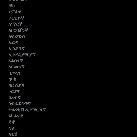
ቼክ
ኔፓልዊ
ኖርዌይኛ
አማርኛ
አዘርባጃንኛ
አፍሪካነስ
ኡርዱ
ኢስቶንኛ
ኢንዶኒያዥያኛ
ኣልባንኛ
ኣርመንኛ
ካታላን
ካዛክ
ክሮሽያኛ
ኮርያኛ
ዐረብኛ
ዕብራይስጥኛ
የብሪቲሽ ኢንግሊዝኛ
ዩክሬናዊ
ደች
ዳሪ
ዳኒሽ