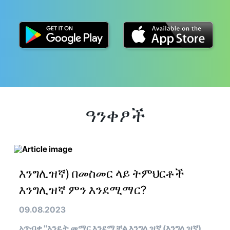
ዓንቀፆች
እንግሊዝኛ) በመስመር ላይ ትምህርቶች
እንግሊዝኛ ምን እንደሚማር?
09.08.2023
አጥብቃ "እንዴት መማር እንደሚቻል እንግሊዝኛ (እንግሊዝኛ)