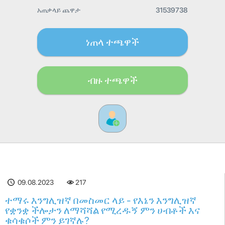
አጠቃላይ ጨዋታ
31539738
ነጠላ ተጫዋች
ብዙ ተጫዋች
09.08.2023
217
ተማሩ እንግሊዝኛ በመስመር ላይ - የእኔን እንግሊዝኛ
የቋንቋ ችሎታን ለማሻሻል የሚረዱኝ ምን ሀብቶች እና
ቁሳቁሶች ምን ይገኛሉ?