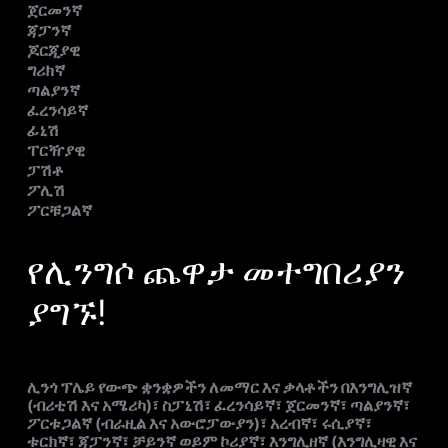
ጀርመንኛ
ጃፓንኛ
ጆርጂያዊ
ግሪክኛ
ጣልያንኛ
ፈረንሳይኛ
ፊኒሽ
ፐርዥያዊ
ፓሽቶ
ፖሊሽ
ፖርቹጋልኛ
የሊንግሶ ጨዋታ መተግበሪያን
ያግኙ!
ሊንጎ ፕሌይ የውጭ ቋንቋዎችን ለመማር እና ቃላቶችን በእንግሊዝኛ
(ብሪቲሽ እና አሜሪካ)፣ ስፓኒሽ፣ ፈረንሳይኛ፣ ጀርመንኛ፣ ጣልያንኛ፣
ፖርቱጋልኛ (ብራዚል እና አውሮፓውያን)፣ አረብኛ፣ ሩሲያኛ፣
ቱርክኛ፣ ጃፓንኛ፣ ቻይንኛ ወይም ኮሪያኛ፣ እንግሊዘኛ (እንግሊዛዊ እና