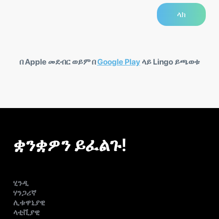
በ Apple መደብር ወይም በ
Google Play
ላይ Lingo ይጫወቱ
ቋንቋዎን ይፈልጉ!
ሂንዲ
ሃንጋሪኛ
ሊቱዋኒያዊ
ላቲቪያዊ