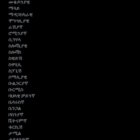
መቄዶንያዊ
ማላይ
ማዳጋስካራዊ
ሞንጎሊያዊ
ራሽያኛ
ሮሚንያኛ
ሲንሃላ
ስሎቫኒያዊ
ስሎቫክ
ስዊድሽ
ስዋሂሊ
ስፓኒሽ
ሶማሊያዊ
ቡልጋርያኛ
ቡርሚስ
ባህላዊ ቻይንኛ
ቤላሩስኛ
ቤንጋል
ቦስንያኛ
ቬትናምኛ
ቱርኪሽ
ታሚል
ታይላንድኛ