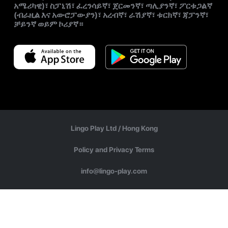
አሜሪካዊ)፣ ስፓኒሽ፣ ፈረንሳይኛ፣ ጀርመንኛ፣ ጣሊያንኛ፣ ፖርቱጋልኛ
(ብራዚል እና አውሮፓውያን)፣ አረብኛ፣ ራሽያኛ፣ ቱርክኛ፣ ጃፓንኛ፣
ቻይንኛ ወይም ኮሪያኛ።
Lingo Play Ltd /
Hong Kong
Policy and Privacy Terms
info@lingo-play.com