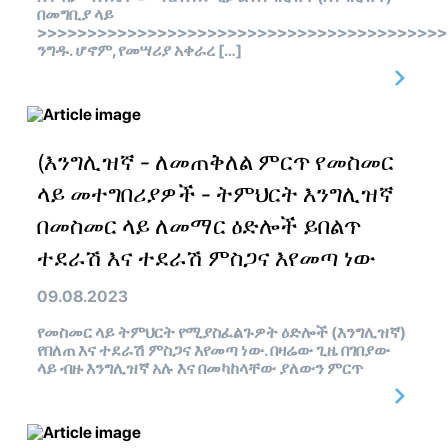
በመግቢያ ላይ
>>>>>>>>>>>>>>>>>>>>>>>>>>>>>>>>>>>>>>>>>
ንግዱ. ሆኖም, የመሣሪያ አቀራረ […]
(እንግሊዝኛ - ለመጠቅለል ምርጥ የመስመር
ላይ መተግበሪያዎች - ትምህርት እንግሊዝኛ
በመስመር ላይ ለመማር ዕድሎች ይበልጥ
ተደራሽ እና ተደራሽ ምስጋና እየመጣ ነው
09.08.2023
የመስመር ላይ ትምህርት የሚያስፈልጉዎት ዕድሎች (እንግሊዝኛ)
የበለጠ እና ተደራሽ ምስጋና እየመጣ ነው. በዛሬው ጊዜ በገበያው
ላይ ብዙ እንግሊዝኛ አሉ እና በመካከላቸው ያለውን ምርጥ