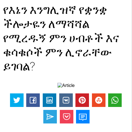
የእኔን እንግሊዝኛ የቋንቋ
ችሎታዬን ለማሻሻል
የሚረዱኝ ምን ሀብቶች እና
ቁሳቁሶች ምን ሊኖራቸው
ይገባል?