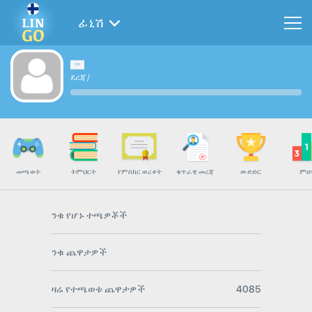
ፊኒሽ
ደረጃ
/
መጫወት
ትምህርት
የምስክር ወረቀት
ቁጥራዊ መረጃ
ውድድር
ምዘ
ንቁ የሆኑ ተጫዎቾች
ንቁ ጨዋታዎች
ዛሬ የተጫወቱ ጨዋታዎች
4085