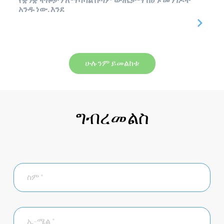
የቋንቋ ችሎታን ለማሻሻል በጣም ውጤታማ ከሆኑ መንገዶች
አንዱ ነው. እንደ
ሁሉንም ይመልከቱ
ግብረመልስ