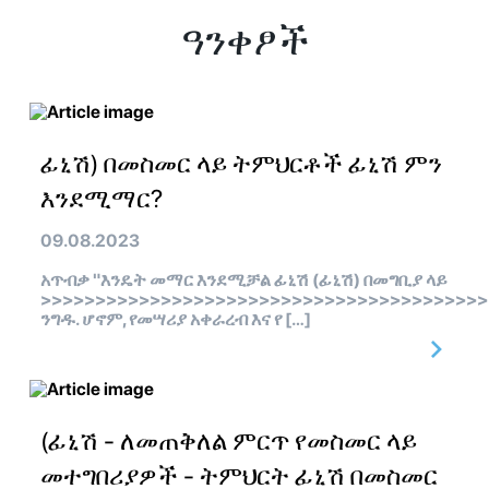
ዓንቀፆች
ፊኒሽ) በመስመር ላይ ትምህርቶች ፊኒሽ ምን
እንደሚማር?
09.08.2023
አጥብቃ "እንዴት መማር እንደሚቻል ፊኒሽ (ፊኒሽ) በመግቢያ ላይ
>>>>>>>>>>>>>>>>>>>>>>>>>>>>>>>>>>>>>>>>>
ንግዱ. ሆኖም, የመሣሪያ አቀራረብ እና የ […]
(ፊኒሽ - ለመጠቅለል ምርጥ የመስመር ላይ
መተግበሪያዎች - ትምህርት ፊኒሽ በመስመር