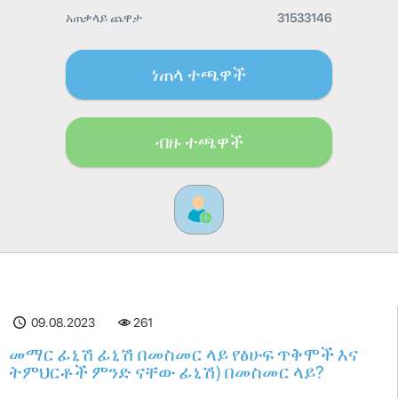
አጠቃላይ ጨዋታ
31533146
ነጠላ ተጫዋች
ብዙ ተጫዋች
09.08.2023
261
መማር ፊኒሽ ፊኒሽ በመስመር ላይ የፅሁፍ ጥቅሞች እና
ትምህርቶች ምንድ ናቸው ፊኒሽ) በመስመር ላይ?