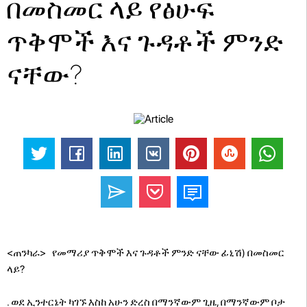
በመስመር ላይ የፅሁፍ
ጥቅሞች እና ጉዳቶች ምንድ
ናቸው?
<ጠንካራ> የመማሪያ ጥቅሞች እና ጉዳቶች ምንድ ናቸው ፊኒሽ) በመስመር
ላይ?
. ወደ ኢንተርኔት ካገኙ እስከ አሁን ድረስ በማንኛውም ጊዜ, በማንኛውም ቦታ