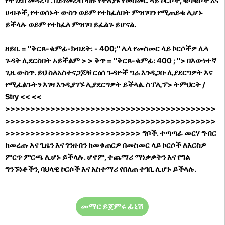
የተገደበ መዳረሻ
. በይነመረብ ብዙ የተለያዩ የመስመር ላይ ኮርሶች, ቁሳቁሶች እና
ሀብቶች, የተወሰኑት ውስን ወይም የተከፈለበት ምዝገባን የሚጠይቁ ሊሆኑ
ይችላሉ ወይም የተከፈለ ምዝገባ ይፈልጉ ይሆናል.
ዘይቤ = "ቅርጸ-ቁምፊ-ክብደት: - 400;" ሌላ የመስመር ላይ ኮርሶችዎ ሌላ
ጉዳት ሊደርስበት አይችልም
>
>
ቅጥ = "ቅርጸ-ቁምፊ: 400 ; "> በእውነተኛ
ጊዜ ውስጥ. ይህ ስለአስተናጋጆቹ ርዕሰ ጉዳዮች ግራ እንዲጋቡ ሊያደርግዎት እና
የሚፈልጉትን እገዛ እንዲያገኙ ሊያደርግዎት ይችላል.
ስፕሊፕ>
ትምህርት /
Stry << <<
>>>>>>>>>>>>>>>>>>>>>>>>>>>>>>>>>>>>>>>>>>
>>>>>>>>>>>>>>>>>>>>>>>>>>>>>>>>>>>>>>>>>>
>>>>>>>>>>>>>>>>>>>>>>>>>>> ግቦች. ተጣጣፊ መርሃ ግብር
ከመረጡ እና ጊዜን እና ገንዘብን ከመቁጠርዎ በመስመር ላይ ኮርሶች ለእርስዎ
ምርጥ ምርጫ ሊሆኑ ይችላሉ. ሆኖም, ተጨማሪ ማነቃቃትን እና የግል
ግንኙነቶችን, ባህላዊ ኮርሶች እና አስተማሪ የበለጠ ተገቢ ሊሆኑ ይችላሉ.
መማር ይጀምሩ ፊኒሽ