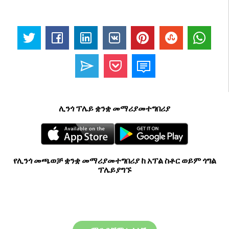
ሊንጎ ፕሌይ ቋንቋ መማሪያመተግበሪያ
የሊንጎ መጫወቻ ቋንቋ መማሪያመተግበሪያ ከ አፕል ስቶር ወይም ጎግል
ፕሌይያግኙ