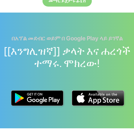
መማር ይጀምሩ ፊኒሽ
በአፕል መደብር ወይም በ Google Play ላይ ይገኛል
[[እንግሊዝኛ]] ቃላት እና ሐረጎች
ተማሩ. ሞክረው!