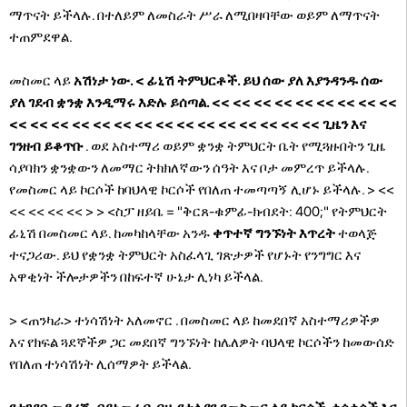
ማጥናት ይችላሉ. በተለይም ለመስራት ሥራ ለሚበዛባቸው ወይም ለማጥናት
ተጠምደዋል.
መስመር ላይ
አሽነታ ነው. < ፊኒሽ ትምህርቶች. ይህ ሰው ያለ እያንዳንዱ ሰው
ያለ ገደብ ቋንቋ እንዲማሩ እድሉ ይሰጣል.
<< << << << << << << << <<
<< << << << << << << << << << << << << << <<
ጊዜን እና
ገንዘብ ይቆጥቡ
. ወደ አስተማሪ ወይም ቋንቋ ትምህርት ቤት የሚጓዙበትን ጊዜ
ሳያባክን ቋንቋውን ለመማር ትክክለኛውን ሰዓት እና ቦታ መምረጥ ይችላሉ.
የመስመር ላይ ኮርሶች ከባህላዊ ኮርሶች የበለጠ ተመጣጣኝ ሊሆኑ ይችላሉ.
> <<
<< << << <<
> > <ስፓ ዘይቤ = "ቅርጸ-ቁምፊ-ክብደት: 400;" የትምህርት
ፊኒሽ በመስመር ላይ. ከመካከላቸው አንዱ
ቀጥተኛ ግንኙነት እጥረት
ተወላጅ
ተናጋሪው. ይህ የቋንቋ ትምህርት አስፈላጊ ገጽታዎች የሆኑት የንግግር እና
አዋቂነት ችሎታዎችን በከፍተኛ ሁኔታ ሊነካ ይችላል.
> <ጠንካራ> ተነሳሽነት አለመኖር
. በመስመር ላይ ከመደበኛ አስተማሪዎችዎ
እና የክፍል ጓደኞችዎ ጋር መደበኛ ግንኙነት ከሌለዎት ባህላዊ ኮርሶችን ከመውሰድ
የበለጠ ተነሳሽነት ሊሰማዎት ይችላል.