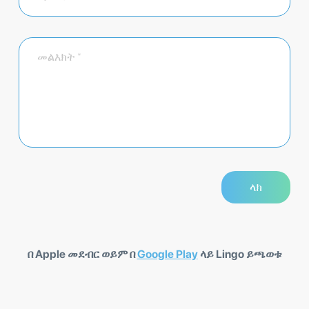
በ Apple መደብር ወይም በ
Google Play
ላይ Lingo ይጫወቱ