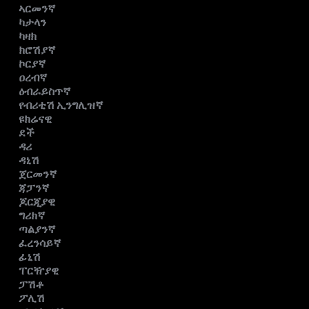
ኣርመንኛ
ካታላን
ካዛክ
ክሮሽያኛ
ኮርያኛ
ዐረብኛ
ዕብራይስጥኛ
የብሪቲሽ ኢንግሊዝኛ
ዩክሬናዊ
ደች
ዳሪ
ዳኒሽ
ጀርመንኛ
ጃፓንኛ
ጆርጂያዊ
ግሪክኛ
ጣልያንኛ
ፈረንሳይኛ
ፊኒሽ
ፐርዥያዊ
ፓሽቶ
ፖሊሽ