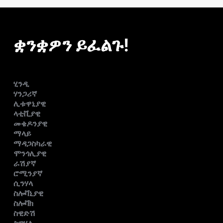
ቋንቋዎን ይፈልጉ!
ሂንዲ
ሃንጋሪኛ
ሊቱዋኒያዊ
ላቲቪያዊ
መቄዶንያዊ
ማላይ
ማዳጋስካራዊ
ሞንጎሊያዊ
ራሽያኛ
ሮሚንያኛ
ሲንሃላ
ስሎቫኒያዊ
ስሎቫክ
ስዊድሽ