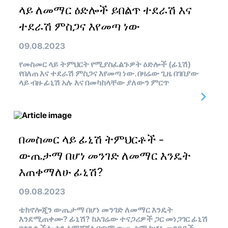
ላይ ለመማር ዕድሎች ይበልጥ ተደራሽ እና
ተደራሽ ምስጋና እየመጣ ነው
09.08.2023
የመስመር ላይ ትምህርት የሚያስፈልጉዎት ዕድሎች (ፊኒሽ)
የበለጠ እና ተደራሽ ምስጋና እየመጣ ነው. በዛሬው ጊዜ በገበያው
ላይ ብዙ ፊኒሽ አሉ እና በመካከላቸው ያለውን ምርጥ
በመስመር ላይ ፊኒሽ ትምህርቶች -
ውጤታማ በሆነ መንገድ ለመማር እንዴት
እጠቀማለሁ ፊኒሽ?
09.08.2023
ቴክኖሎጂን ውጤታማ በሆነ መንገድ ለመማር እንዴት
እንደሚጠቀሙ? ፊኒሽ? ከአገሬው ተናጋሪዎች ጋር መነጋገር ፊኒሽ