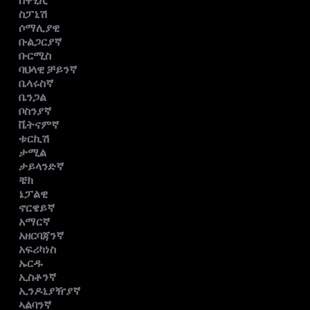
ስዋሂሊ
ስፓኒሽ
ሶማሊያዊ
ቡልጋርያኛ
ቡርሚስ
ባህላዊ ቻይንኛ
ቤላሩስኛ
ቤንጋል
ቦስንያኛ
ቬትናምኛ
ቱርኪሽ
ታሚል
ታይላንድኛ
ቼክ
ኔፓልዊ
ኖርዌይኛ
አማርኛ
አዘርባጃንኛ
አፍሪካነስ
ኡርዱ
ኢስቶንኛ
ኢንዶኒያዥያኛ
ኣልባንኛ