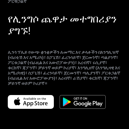
ፖርቹጋልኛ
የሊንግሶ ጨዋታ መተግበሪያን
ያግኙ!
ሊንጎ ፕሌይ የውጭ ቋንቋዎችን ለመማር እና ቃላቶችን በእንግሊዝኛ
(ብሪቲሽ እና አሜሪካ)፣ ስፓኒሽ፣ ፈረንሳይኛ፣ ጀርመንኛ፣ ጣልያንኛ፣
ፖርቱጋልኛ (ብራዚል እና አውሮፓውያን)፣ አረብኛ፣ ሩሲያኛ፣
ቱርክኛ፣ ጃፓንኛ፣ ቻይንኛ ወይም ኮሪያኛ፣ እንግሊዘኛ (እንግሊዛዊ እና
አሜሪካዊ)፣ ስፓኒሽ፣ ፈረንሳይኛ፣ ጀርመንኛ፣ ጣሊያንኛ፣ ፖርቱጋልኛ
(ብራዚል እና አውሮፓውያን)፣ አረብኛ፣ ራሽያኛ፣ ቱርክኛ፣ ጃፓንኛ፣
ቻይንኛ ወይም ኮሪያኛ።