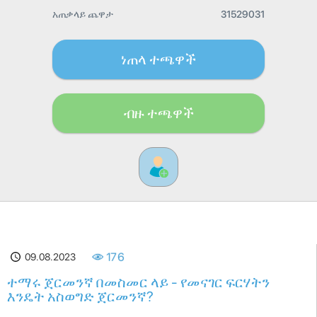
አጠቃላይ ጨዋታ
31529031
ነጠላ ተጫዋች
ብዙ ተጫዋች
09.08.2023
176
ተማሩ ጀርመንኛ በመስመር ላይ - የመናገር ፍርሃትን
እንዴት አስወግድ ጀርመንኛ?