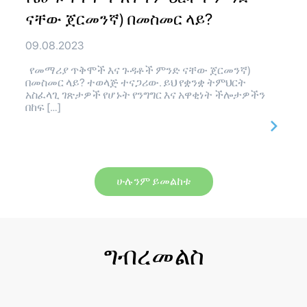
ናቸው ጀርመንኛ) በመስመር ላይ?
09.08.2023
የመማሪያ ጥቅሞች እና ጉዳቶች ምንድ ናቸው ጀርመንኛ)
በመስመር ላይ? ተወላጅ ተናጋሪው. ይህ የቋንቋ ትምህርት
አስፈላጊ ገጽታዎች የሆኑት የንግግር እና አዋቂነት ችሎታዎችን
በከፍ […]
ሁሉንም ይመልከቱ
ግብረመልስ