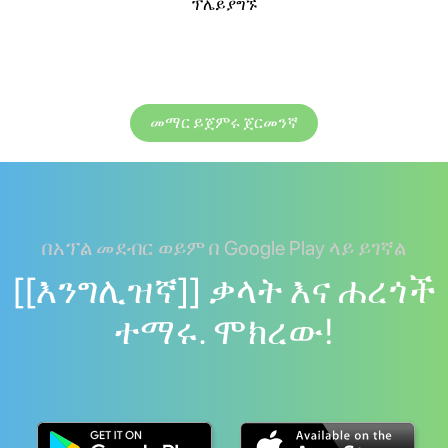
ፕሌይያግኙ
መማር ይጀምሩ ጀርመንኛ
በአፕል መደብር ወይም በ Google Play ላይ ይገኛል
[[እንግሊዝኛ]] ቃላት እና ሐረጎች
ተማሩ. ሞክረው!