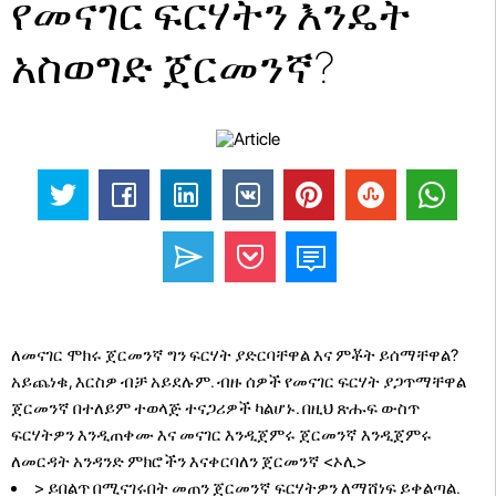
የመናገር ፍርሃትን እንዴት
አስወግድ ጀርመንኛ?
ለመናገር ሞክሩ ጀርመንኛ ግን ፍርሃት ያድርባቸዋል እና ምቾት ይሰማቸዋል?
አይጨነቁ, እርስዎ ብቻ አይደሉም. ብዙ ሰዎች የመናገር ፍርሃት ያጋጥማቸዋል
ጀርመንኛ በተለይም ተወላጅ ተናጋሪዎች ካልሆኑ. በዚህ ጽሑፍ ውስጥ
ፍርሃትዎን እንዲጠቀሙ እና መናገር እንዲጀምሩ ጀርመንኛ እንዲጀምሩ
ለመርዳት አንዳንድ ምክሮችን እናቀርባለን ጀርመንኛ <ኦሊ>
>
ይበልጥ በሚናገሩበት መጠን ጀርመንኛ ፍርሃትዎን ለማሸነፍ ይቀልጣል.