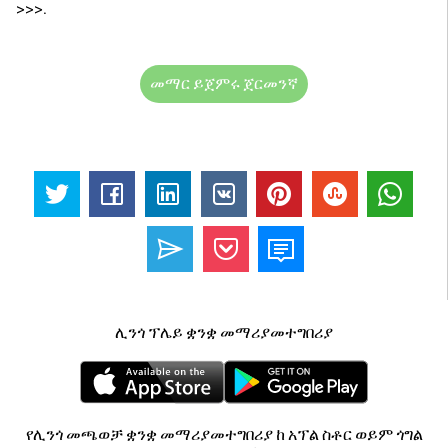
>>>.
መማር ይጀምሩ ጀርመንኛ
ሊንጎ ፕሌይ ቋንቋ መማሪያመተግበሪያ
የሊንጎ መጫወቻ ቋንቋ መማሪያመተግበሪያ ከ አፕል ስቶር ወይም ጎግል