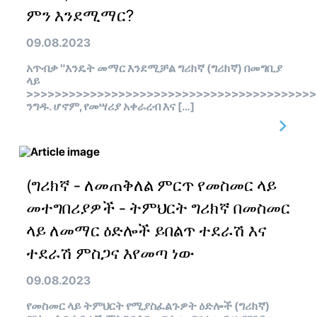
ምን እንደሚማር?
09.08.2023
አጥብቃ "እንዴት መማር እንደሚቻል ግሪክኛ (ግሪክኛ) በመግቢያ
ላይ
>>>>>>>>>>>>>>>>>>>>>>>>>>>>>>>>>>>>>>>>>
ንግዱ. ሆኖም, የመሣሪያ አቀራረብ እና […]
(ግሪክኛ - ለመጠቅለል ምርጥ የመስመር ላይ
መተግበሪያዎች - ትምህርት ግሪክኛ በመስመር
ላይ ለመማር ዕድሎች ይበልጥ ተደራሽ እና
ተደራሽ ምስጋና እየመጣ ነው
09.08.2023
የመስመር ላይ ትምህርት የሚያስፈልጉዎት ዕድሎች (ግሪክኛ)