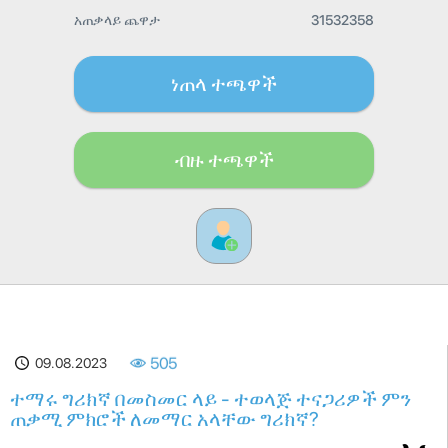
አጠቃላይ ጨዋታ
31532358
ነጠላ ተጫዋች
ብዙ ተጫዋች
09.08.2023
505
ተማሩ ግሪክኛ በመስመር ላይ - ተወላጅ ተናጋሪዎች ምን
ጠቃሚ ምክሮች ለመማር አላቸው ግሪክኛ?