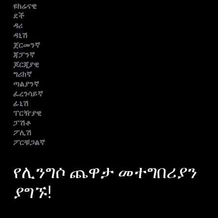
ዩክሬናዊ
ደች
ዳሪ
ዳኒሽ
ጀርመንኛ
ጃፓንኛ
ጆርጂያዊ
ግሪክኛ
ጣልያንኛ
ፈረንሳይኛ
ፊኒሽ
ፐርዥያዊ
ፓሽቶ
ፖሊሽ
ፖርቹጋልኛ
የሊንግሶ ጨዋታ መተግበሪያን
ያግኙ!