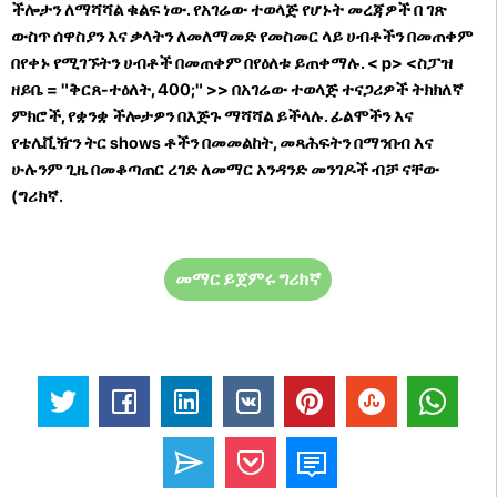
ችሎታን ለማሻሻል ቁልፍ ነው. የአገሬው ተወላጅ የሆኑት መረጃዎች በ ገጽ
ውስጥ ሰዋስያን እና ቃላትን ለመለማመድ የመስመር ላይ ሀብቶችን በመጠቀም
በየቀኑ የሚገኙትን ሀብቶች በመጠቀም በየዕለቱ ይጠቀማሉ.
< p> <ስፓዝ
ዘይቤ = "ቅርጸ-ተዕለት, 400;" >> በአገሬው ተወላጅ ተናጋሪዎች ትክክለኛ
ምክሮች, የቋንቋ ችሎታዎን በእጅጉ ማሻሻል ይችላሉ. ፊልሞችን እና
የቴሌቪዥን ትር shows ቶችን በመመልከት, መጻሕፍትን በማንበብ እና
ሁሉንም ጊዜ በመቆጣጠር ረገድ ለመማር አንዳንድ መንገዶች ብቻ ናቸው
(ግሪክኛ.
መማር ይጀምሩ ግሪክኛ