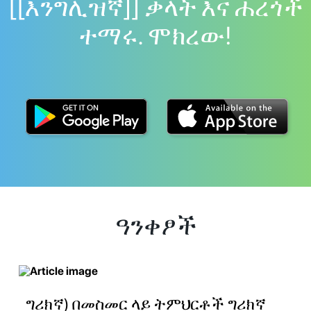
[[እንግሊዝኛ]] ቃላት እና ሐረጎች
ተማሩ. ሞክረው!
ዓንቀፆች
ግሪክኛ) በመስመር ላይ ትምህርቶች ግሪክኛ