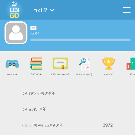
ግሪክኛ
ደረጃ
/
መጫወት
ትምህርት
የምስክር ወረቀት
ቁጥራዊ መረጃ
ውድድር
ምዘ
ንቁ የሆኑ ተጫዎቾች
ንቁ ጨዋታዎች
ዛሬ የተጫወቱ ጨዋታዎች
3972