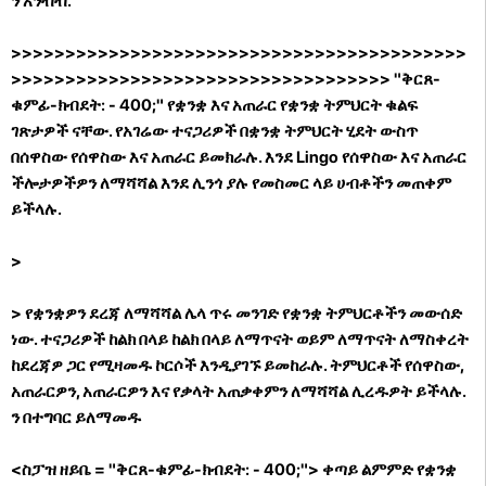
ን አንብብ.
>>>>>>>>>>>>>>>>>>>>>>>>>>>>>>>>>>>>>>>>>>
>>>>>>>>>>>>>>>>>>>>>>>>>>>>>>>>>>> "ቅርጸ-
ቁምፊ-ክብደት: - 400;" የቋንቋ እና አጠራር የቋንቋ ትምህርት ቁልፍ
ገጽታዎች ናቸው. የአገሬው ተናጋሪዎች በቋንቋ ትምህርት ሂደት ውስጥ
በሰዋስው የሰዋስው እና አጠራር ይመክራሉ. እንደ Lingo የሰዋስው እና አጠራር
ችሎታዎችዎን ለማሻሻል እንደ ሊንጎ ያሉ የመስመር ላይ ሀብቶችን መጠቀም
ይችላሉ.
>
>
የቋንቋዎን ደረጃ ለማሻሻል ሌላ ጥሩ መንገድ የቋንቋ ትምህርቶችን መውሰድ
ነው. ተናጋሪዎች ከልክ በላይ ከልክ በላይ ለማጥናት ወይም ለማጥናት ለማስቀረት
ከደረጃዎ ጋር የሚዛመዱ ኮርሶች እንዲያገኙ ይመከራሉ. ትምህርቶች የሰዋስው,
አጠራርዎን, አጠራርዎን እና የቃላት አጠቃቀምን ለማሻሻል ሊረዱዎት ይችላሉ.
ን በተግባር ይለማመዱ
<ስፓዝ ዘይቤ = "ቅርጸ-ቁምፊ-ክብደት: - 400;"> ቀጣይ ልምምድ የቋንቋ