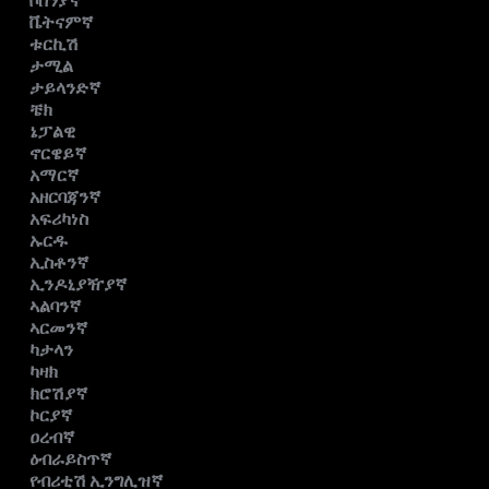
ቦስንያኛ
ቬትናምኛ
ቱርኪሽ
ታሚል
ታይላንድኛ
ቼክ
ኔፓልዊ
ኖርዌይኛ
አማርኛ
አዘርባጃንኛ
አፍሪካነስ
ኡርዱ
ኢስቶንኛ
ኢንዶኒያዥያኛ
ኣልባንኛ
ኣርመንኛ
ካታላን
ካዛክ
ክሮሽያኛ
ኮርያኛ
ዐረብኛ
ዕብራይስጥኛ
የብሪቲሽ ኢንግሊዝኛ