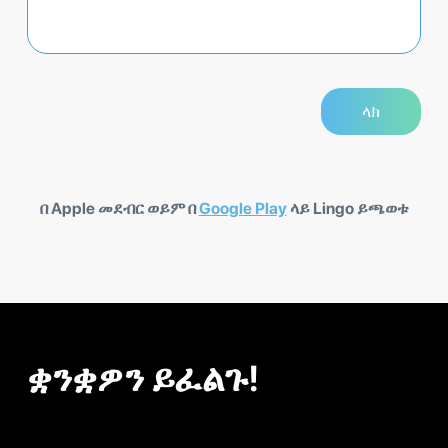
በ Apple መደብር ወይም በ
Google Play
ላይ Lingo ይጫወቱ
ቋንቋዎን ይፈልጉ!