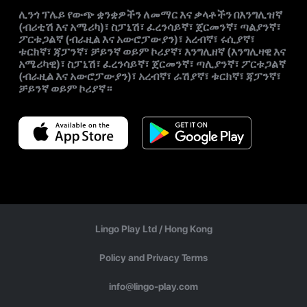
ሊንጎ ፕሌይ የውጭ ቋንቋዎችን ለመማር እና ቃላቶችን በእንግሊዝኛ
(ብሪቲሽ እና አሜሪካ)፣ ስፓኒሽ፣ ፈረንሳይኛ፣ ጀርመንኛ፣ ጣልያንኛ፣
ፖርቱጋልኛ (ብራዚል እና አውሮፓውያን)፣ አረብኛ፣ ሩሲያኛ፣
ቱርክኛ፣ ጃፓንኛ፣ ቻይንኛ ወይም ኮሪያኛ፣ እንግሊዘኛ (እንግሊዛዊ እና
አሜሪካዊ)፣ ስፓኒሽ፣ ፈረንሳይኛ፣ ጀርመንኛ፣ ጣሊያንኛ፣ ፖርቱጋልኛ
(ብራዚል እና አውሮፓውያን)፣ አረብኛ፣ ራሽያኛ፣ ቱርክኛ፣ ጃፓንኛ፣
ቻይንኛ ወይም ኮሪያኛ።
Lingo Play Ltd /
Hong Kong
Policy and Privacy Terms
info@lingo-play.com