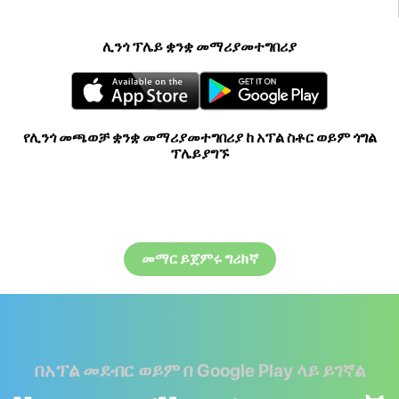
ሊንጎ ፕሌይ ቋንቋ መማሪያመተግበሪያ
የሊንጎ መጫወቻ ቋንቋ መማሪያመተግበሪያ ከ አፕል ስቶር ወይም ጎግል
ፕሌይያግኙ
መማር ይጀምሩ ግሪክኛ
በአፕል መደብር ወይም በ Google Play ላይ ይገኛል