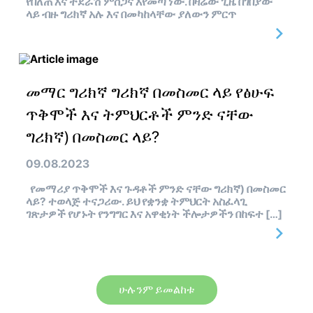
የበለጠ እና ተደራሽ ምስጋና እየመጣ ነው. በዛሬው ጊዜ በገበያው
ላይ ብዙ ግሪክኛ አሉ እና በመካከላቸው ያለውን ምርጥ
መማር ግሪክኛ ግሪክኛ በመስመር ላይ የፅሁፍ
ጥቅሞች እና ትምህርቶች ምንድ ናቸው
ግሪክኛ) በመስመር ላይ?
09.08.2023
የመማሪያ ጥቅሞች እና ጉዳቶች ምንድ ናቸው ግሪክኛ) በመስመር
ላይ? ተወላጅ ተናጋሪው. ይህ የቋንቋ ትምህርት አስፈላጊ
ገጽታዎች የሆኑት የንግግር እና አዋቂነት ችሎታዎችን በከፍተ […]
ሁሉንም ይመልከቱ