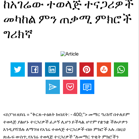
ከአገሬው ተወላጅ ተናጋሪዎች
መካከል ምን ጠቃሚ ምክሮች
ግሪክኛ
<ስፓዝ ዘይቤ = "ቅርጸ-ተዕለት ክብደት: - 400;"> መማር ግሪክኛ በተለይም
ተወላጅ ያልሆኑ ተናጋሪዎች ፈታኝ ሊሆን ይችላል. ሆኖም የቋንቋ ችሎታዎን
እንዲያሻሽሉ ለማገዝ የአገሬ ተወላጅ ተናጋሪዎች ብዙ ምክሮች አሉ. በዚህ
ጽሑፍ ውስጥ, የአገሬ ተወላጅ ተናጋሪዎች "ለመማር ጥቂት ምክሮችን