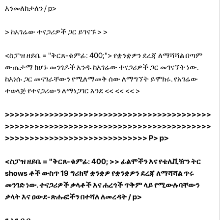
እንመለከታለን / p>
> ከአገሬው ተናጋሪዎች ጋር ይገናኙ
> >
<ስፓዝ ዘይቤ = "ቅርጸ-ቁምፊ: 400;"> የቋንቋዎን ደረጃ ለማሻሻል በጣም
ውጤታማ ከሆኑ መንገዶች አንዱ ከአገሬው ተናጋሪዎች ጋር መገናኘት ነው.
ከእነሱ ጋር መናገራቸውን የሚለማመቅ ሰው ለማግኘት ይሞክሩ. የአገሬው
ተወላጅ የተናጋሪውን ለማነጋገር እንደ << << <<
>
>>>>>>>>>>>>>>>>>>>>>>>>>>>>>>>>>>>>>>>>>>
>>>>>>>>>>>>>>>>>>>>>>>>>>>>>>>>>>>>>>>>>>
>>>>>>>>>>>>>>>>>>>>>>>>>>>>> P> p>
<ስፓዝ ዘይቤ = "ቅርጸ-ቁምፊ: 400; >> ፊልሞችን እና የቴሌቪዥን ትር
shows ቶች ውስጥ 19 ግሪክኛ ቋንቋዎ የቋንቋዎን ደረጃ ለማሻሻል ጥሩ
መንገድ ነው. ተናጋሪዎች ቃላቶች እና ሐረጎች ጥቅም ላይ የሚውሉባቸውን
ቃላት እና ዐውደ-ጽሑፎችን በተሻለ ለመረዳት / p>