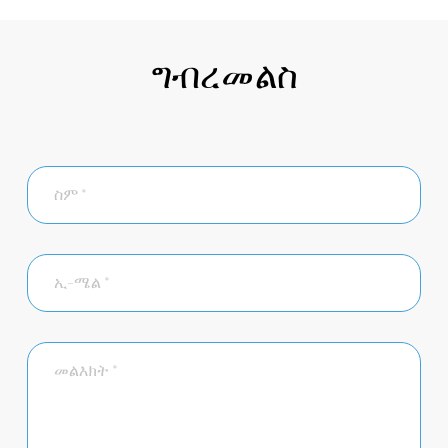
ግብረመልስ