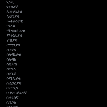
ሂንዲ
ሃንጋሪኛ
ሊቱዋኒያዊ
ላቲቪያዊ
መቄዶንያዊ
ማላይ
ማዳጋስካራዊ
ሞንጎሊያዊ
ራሽያኛ
ሮሚንያኛ
ሲንሃላ
ስሎቫኒያዊ
ስሎቫክ
ስዊድሽ
ስዋሂሊ
ስፓኒሽ
ሶማሊያዊ
ቡልጋርያኛ
ቡርሚስ
ባህላዊ ቻይንኛ
ቤላሩስኛ
ቤንጋል