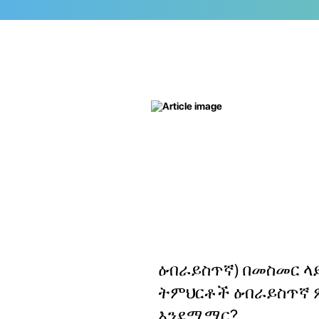
ዕብራይስጥኛ) በመስመር ላ
ትምህርቶች ዕብራይስጥኛ 
እንደሚማር?