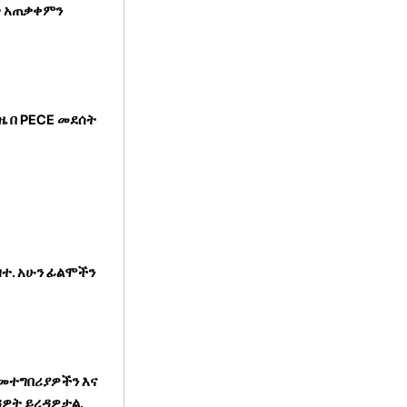
ት አጠቃቀምን
ዜ በ PECE መደሰት
ዘተ. አሁን ፊልሞችን
 መተግበሪያዎችን እና
ዳዎት ይረዳዎታል.