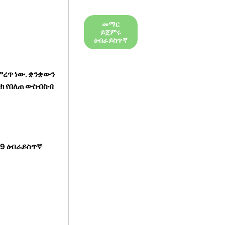
መማር
ይጀምሩ
ዕብራይስጥኛ
ምረጥ ነው. ቋንቋውን
ንክ የበለጠ ውስብስብ
 19 ዕብራይስጥኛ