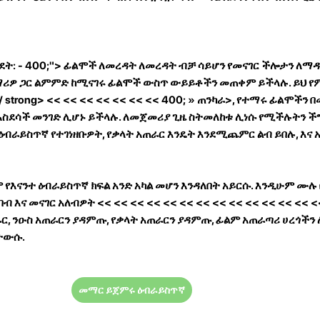
ደት: - 400;"> ፊልሞች ለመረዳት ለመረዳት ብቻ ሳይሆን የመናገር ችሎታን ለ
ማሪዎ ጋር ልምምድ ከሚናገሩ ፊልሞች ውስጥ ውይይቶችን መጠቀም ይችላሉ. ይህ የም
 strong>
<< << << << << << <<
400; » ጠንካራ>, የተማሩ ፊልሞችን
ስደሳች መንገድ ሊሆኑ ይችላሉ. ለመጀመሪያ ጊዜ ስትመለከቱ ሊነሱ የሚችሉትን ችግ
 ዕብራይስጥኛ የተገነዘቡዎት, የቃላት አጠራር እንዴት እንደሚጨምር ልብ ይበሉ, እና 
ም የእናንተ ዕብራይስጥኛ ክፍል አንድ አካል መሆን እንዳለበት አይርሱ. እንዲሁም ሙ
 ንባብ እና መናገር አለብዎት
<< << << << << << << << << << << << << <
, ንዑስ አጠራርን ያዳምጡ, የቃላት አጠራርን ያዳምጡ, ፊልም አጠራጣሪ ሀረጎችን 
ታውሱ.
መማር ይጀምሩ ዕብራይስጥኛ