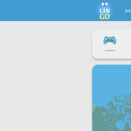
ዕ
መጫወት