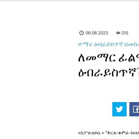
09.08.2023
315
ተማሩ ዕብራይስጥኛ በመስ
ለመማር ፊል
ዕብራይስጥኛ
<ስፓዝ ዘይቤ = "ቅርጸ-ቁምፊ-ክብደ