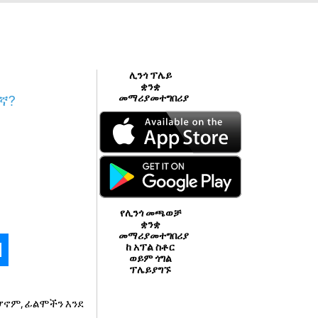
ሊንጎ ፕሌይ
ቋንቋ
ኛ?
መማሪያመተግበሪያ
የሊንጎ መጫወቻ
ቋንቋ
መማሪያመተግበሪያ
ከ አፕል ስቶር
ወይም ጎግል
ፕሌይያግኙ
 ሆኖም, ፊልሞችን እንደ