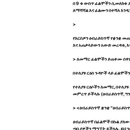
በ 9 ቱ ውስጥ ፊልሞችን ሲመለከቱ
ለማሻሻል እና ፊልሙን በተሻለ እንዲ
>
የእርስዎን ዕብራይስጥኛ የቋንቋ መጠ
እና አጠቃላይውን አውድ መረዳቱ, 
> ለመማር ፊልሞችን ይጠቀሙ ሰ
በተለያዩ ርዕሰ ጉዳዮች ላይ ፊልሞች
የተለያዩ ርዕሶችን ለመማር, በተለያዩ 
መምረጥ ይችላሉ (ዕብራይስጥኛ, ግን
> <ዕብራይስጥኛ ቋንቋ "ዕብራይስጥ
ዕብራይስጥኛ በፊልሞች በኩል ያለው ቋ
ጣቢያዎችን ማግኘት ይችላሉ. ይህ ን