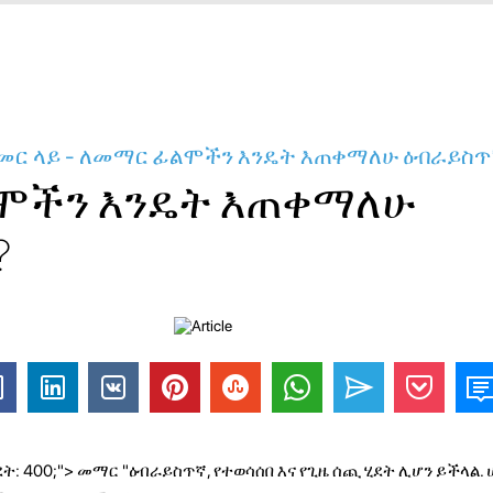
መር ላይ - ለመማር ፊልሞችን እንዴት እጠቀማለሁ ዕብራይስጥ
ሞችን እንዴት እጠቀማለሁ
?
ት: 400;"> መማር "ዕብራይስጥኛ, የተወሳሰበ እና የጊዜ ሰጪ ሂደት ሊሆን ይችላል.