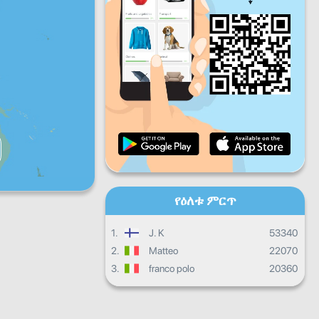
ዓር
ቅዳ
እሁ
እለታዊ እድገት
ወርሀዊ እድገት
የምስክር ወረቀት
አጠቃላይ እድገት
የዕለቱ ምርጥ
1.
J. K
53340
2.
Matteo
22070
3.
franco polo
20360