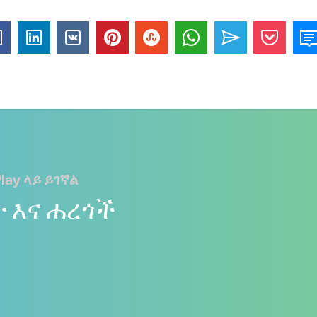
lay ላይ ይገኛል
ት እና ሐረጎች