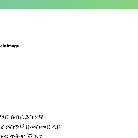
ማር ዕብራይስጥኛ
ብራይስጥኛ በመስመር ላይ
ሁፍ ጥቅሞች እና