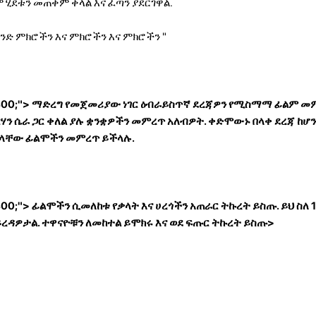
ሂደቱን መጠቀም ቀላል እና ፈጣን ያደርገዋል.
ድ ምክሮችን እና ምክሮችን እና ምክሮችን "
 400;"> ማድረግ የመጀመሪያው ነገር ዕብራይስጥኛ ደረጃዎን የሚስማማ ፊልም መ
ሃን ሴራ ጋር ቀለል ያሉ ቋንቋዎችን መምረጥ አለብዎት. ቀድሞውኑ በላቀ ደረጃ ከሆ
ቋ ያላቸው ፊልሞችን መምረጥ ይችላሉ.
400;"> ፊልሞችን ሲመለከቱ የቃላት እና ሀረጎችን አጠራር ትኩረት ይስጡ. ይህ ስለ
ይረዳዎታል. ተዋናዮቹን ለመከተል ይሞክሩ እና ወደ ፍጡር ትኩረት ይስጡ>