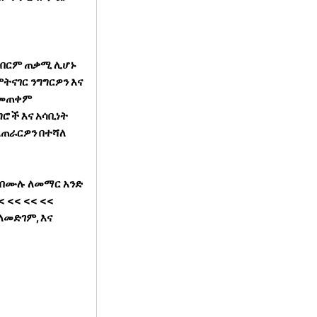
ማዳበርም ጠቃሚ ሊሆኑ
ትናገር ንግግርዎን እና
 በመጠቀም
ሮች እና አሳቢነት
አጠራርዎን በተሻለ
ሉ በሙሉ ለመማር አንድ
< << << <<
ለመድገም, እና