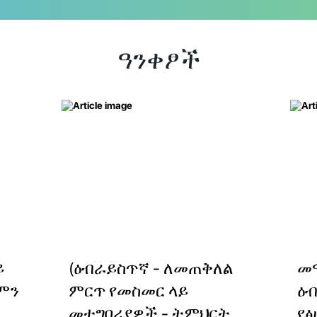
ዓንቀፆች
ይ
(ዕብራይስጥኛ - ለመጠቅለል
መ
ምን
ምርጥ የመስመር ላይ
ዕ
መተግበሪያዎች - ትምህርት
የፅ