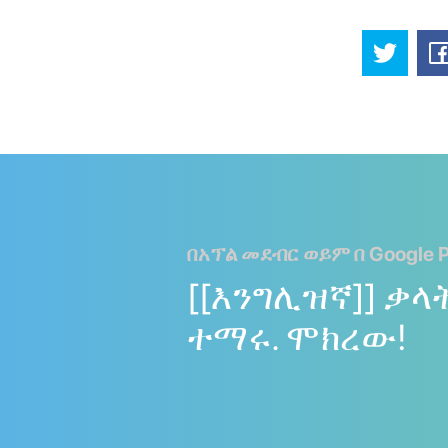
በአፕል መደብር ወይም በ Google P
[[እንግሊዝኛ]] ቃላ
ተማሩ. ሞክረው!