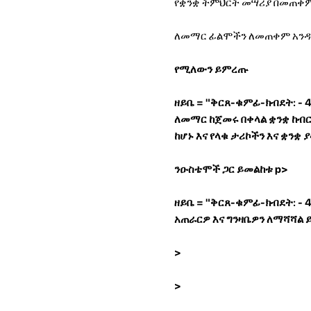
የቋንቋ ትምህርት መሣሪያ በመጠቀም 
ለመማር ፊልሞችን ለመጠቀም አንዳን
የሚለውን ይምረጡ
ዘይቤ = "ቅርጸ-ቁምፊ-ክብደት: -
ለመማር ከጀመሩ በቀላል ቋንቋ ከብር
ከሆኑ እና የላቁ ታሪኮችን እና ቋን
ንዑስቴሞች ጋር ይመልከቱ
p>
ዘይቤ = "ቅርጸ-ቁምፊ-ክብደት: - 
አጠራርዎ እና ግንዛቤዎን ለማሻሻል 
>
>