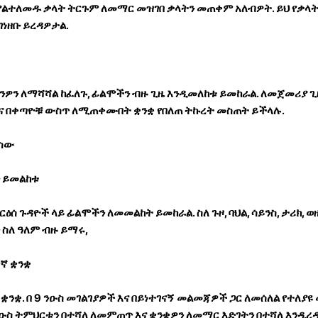
 ያልተለመዱ ቃላት ትርጉም ለመማር መዝገበ ቃላትን መጠቀም አለብዎት. ይህ የቃላ
ገነዘቡ ይረዳዎታል.
ንዎን ለማሻሻል ከፈለጉ, ፊልሞችን ብዙ ጊዜ እንዲመለከቱ ይመከራል. ለመጀመሪያ ጊ
እና በቀጣዮቹ ውስጥ ለሚጠቀሙበት ቋንቋ የበለጠ ትኩረት መስጠት ይችላሉ.
ዋስው
ን ይመልከቱ
ርዕሰ ጉዳዮች ላይ ፊልሞችን ለመመልከት ይመከራል. ስለ ጉዞ, ባህል, ሳይንስ, ታሪክ, ወ
 ስለ ዓለም ብዙ ይማሩ,
ኛ ቋንቋ
ንቋ. በ 9 ንዑስ መገልገያዎች እና በይነተገናኝ መልመጃዎች ጋር ለመሰለል የተለያዩ
ዑስ ትምህርቱን በተሻለ ለመምጠጥ እና ቋንቋዎን ለመማር እድገትን በተሻለ እንዲረ