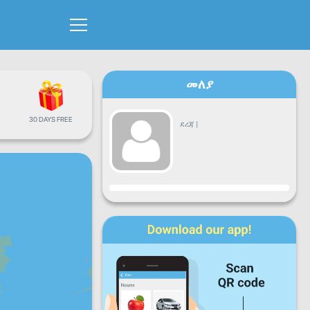
መለያ
30 DAYS FREE
ደረጃ
|
እድገት
ሰ
ማክ
እሮ
ሓሙ