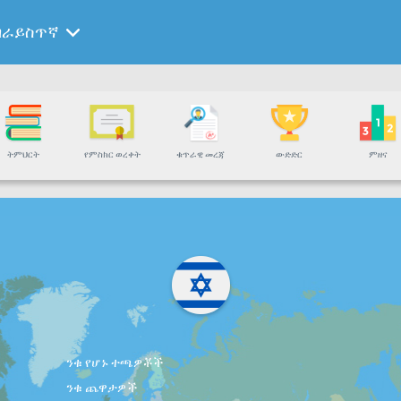
ብራይስጥኛ
ትምህርት
የምስክር ወረቀት
ቁጥራዊ መረጃ
ውድድር
ምዘና
ንቁ የሆኑ ተጫዎቾች
ንቁ ጨዋታዎች