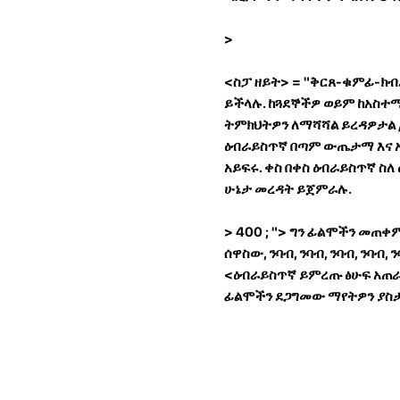
>
<ስፓ ዘይት> = "ቅርጸ-ቁምፊ-ክብ
ይችላሉ. ከጓደኞችዎ ወይም ከአስተ
ትምክህትዎን ለማሻሻል ይረዳዎታል /
ዕብራይስጥኛ በጣም ውጤታማ እና አ
አይፍሩ. ቀስ በቀስ ዕብራይስጥኛ ስለ
ሁኔታ መረዳት ይጀምራሉ.
> 400 ; "> ግን ፊልሞችን መጠቀ
ሰዋስው, ንባብ, ንባብ, ንባብ, ንባብ,
<ዕብራይስጥኛ ይምረጡ ፅሁፍ አጠራር
ፊልሞችን ደጋግመው ማየትዎን ያስ