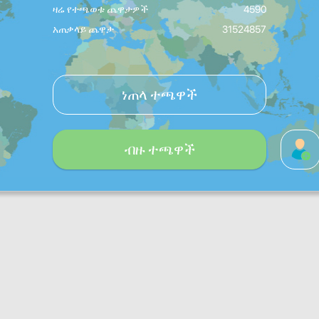
ዛሬ የተጫወቱ ጨዋታዎች
4590
አጠቃላይ ጨዋታ
31524857
ነጠላ ተጫዋች
ብዙ ተጫዋች