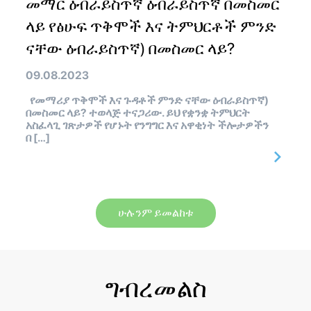
መማር ዕብራይስጥኛ ዕብራይስጥኛ በመስመር
ላይ የፅሁፍ ጥቅሞች እና ትምህርቶች ምንድ
ናቸው ዕብራይስጥኛ) በመስመር ላይ?
09.08.2023
የመማሪያ ጥቅሞች እና ጉዳቶች ምንድ ናቸው ዕብራይስጥኛ)
በመስመር ላይ? ተወላጅ ተናጋሪው. ይህ የቋንቋ ትምህርት
አስፈላጊ ገጽታዎች የሆኑት የንግግር እና አዋቂነት ችሎታዎችን
በ […]
ሁሉንም ይመልከቱ
ግብረመልስ