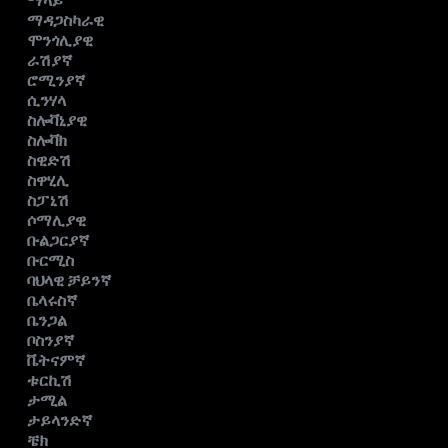
ማላይ
ማዳጋስካራዊ
ሞንጎሊያዊ
ራሽያኛ
ሮሚንያኛ
ሲንሃላ
ስሎቫኒያዊ
ስሎቫክ
ስዊድሽ
ስዋሂሊ
ስፓኒሽ
ሶማሊያዊ
ቡልጋርያኛ
ቡርሚስ
ባህላዊ ቻይንኛ
ቤላሩስኛ
ቤንጋል
ቦስንያኛ
ቬትናምኛ
ቱርኪሽ
ታሚል
ታይላንድኛ
ቼክ