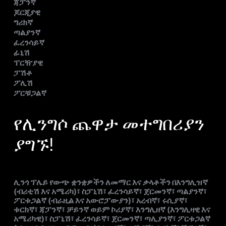
ጃፓንኛ
ጆርጂያዊ
ግሪክኛ
ጣልያንኛ
ፈረንሳይኛ
ፊኒሽ
ፐርዥያዊ
ፓሽቶ
ፖሊሽ
ፖርቹጋልኛ
የሊንግሶ ጨዋታ መተግበሪያን
ያግኙ!
ሊንጎ ፕሌይ የውጭ ቋንቋዎችን ለመማር እና ቃላቶችን በእንግሊዝኛ
(ብሪቲሽ እና አሜሪካ)፣ ስፓኒሽ፣ ፈረንሳይኛ፣ ጀርመንኛ፣ ጣልያንኛ፣
ፖርቱጋልኛ (ብራዚል እና አውሮፓውያን)፣ አረብኛ፣ ሩሲያኛ፣
ቱርክኛ፣ ጃፓንኛ፣ ቻይንኛ ወይም ኮሪያኛ፣ እንግሊዘኛ (እንግሊዛዊ እና
አሜሪካዊ)፣ ስፓኒሽ፣ ፈረንሳይኛ፣ ጀርመንኛ፣ ጣሊያንኛ፣ ፖርቱጋልኛ