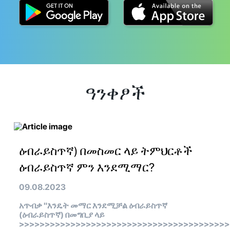
ዓንቀፆች
ዕብራይስጥኛ) በመስመር ላይ ትምህርቶች
ዕብራይስጥኛ ምን እንደሚማር?
09.08.2023
አጥብቃ "እንዴት መማር እንደሚቻል ዕብራይስጥኛ
(ዕብራይስጥኛ) በመግቢያ ላይ
>>>>>>>>>>>>>>>>>>>>>>>>>>>>>>>>>>>>>>>>>