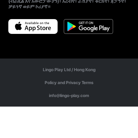
(ብራዚል እና አውሮፓውያን)፣ አረብኛ፣ ራሽያኛ፣ ቱርክኛ፣ ጃፓንኛ፣
ቻይንኛ ወይም ኮሪያኛ።
Lingo Play Ltd /
Hong Kong
Policy and Privacy Terms
info@lingo-play.com