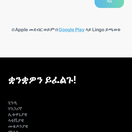
በ Apple መደብር ወይም በ
Google Play
ላይ Lingo ይጫወቱ
ቋንቋዎን ይፈልጉ!
ሂንዲ
ሃንጋሪኛ
ሊቱዋኒያዊ
ላቲቪያዊ
መቄዶንያዊ