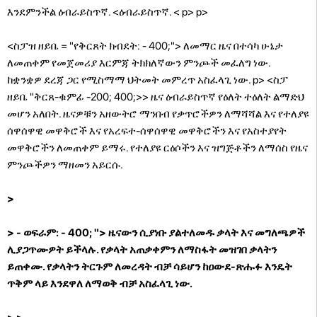
እንደምንችል ዕብራይስጥኛ. <ዕብራይስጥኛ. < p> p>
<ስፓዝ ዘይቤ = "የቅርጸት ክብደት: - 400;"> ለመማር ዜና በተሳካ ሁኔታ
ለመጠቀም የመጀመሪያ እርምጃ ትክክለኛውን ምንጮች መፈለግ ነው.
ከቋንቋዎ ደረጃ ጋር የሚስማማ ህትመት መምረጥ አስፈላጊ ነው. p> <ስፓ
ዘይቤ "ቅርጸ-ቁምፊ -200; 400;>> ዜና ዕብራይስጥኛ የዕለት ተዕለት ልማድህ
መሆን አለበት. ዜናዎቹን አዘውትሮ ማንበብ የቃጥሮችዎን ለማሻሻል እና የተለያዩ
ሰዋሰዋዊ መዋቅሮች እና የአረፍተ-ሰዋሰዋዊ መዋቅሮችን እና የአስተያየት
መዋቅሮችን ለመጠቀም ይማሩ. የተለያዩ ርዕሶችን እና ዝግጅቶችን ለማሰስ የዜና
ምንጮችዎን ማዘመን አይርሱ.
>
> - ወፍራም: - 400; "> ዜናውን ሲያነቡ ያልተለመዱ ቃላት እና መግለጫዎች
ሊያጋጥሙዎት ይችላሉ. የቃላት አጠቃቀምን ለማስፋት መዝገበ ቃላትን
ይጠቀሙ. የቃላትን ትርጉም ለመረዳት ብቻ ሳይሆን ከዐውደ-ጽሑፉ እንዴት
ጥቅም ላይ እንደዋለ ለማወቅ ብቻ አስፈላጊ ነው.