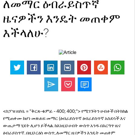
ለመማር ዕብራይስጥኛ
ዜናዎችን እንዴት መጠቀም
እችላለሁ?
<ስፓዝ ዘይቤ = "ቅርጸ-ቁምፊ - 400; 400;"> የሚገኙትን ሀብቶች በትክክል
የሚጠቀሙ ከሆነ መጽሐፍ መማር (ዕብራይስጥኛ ዕብራይስጥኛ አስደሳች እና
ውጤታማ ሂደት ሊሆን ይችላል. ከእነዚህ ሀብት ውስጥ አንዱ በእርግጥ ዜና
ዕብራይስጥኛ. በዚህ ርዕስ ውስጥ, ለመማር ዜናዎችን እንዴት መጠቀም