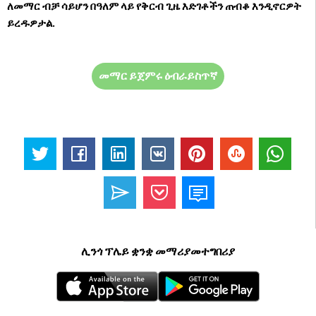
ለመማር ብቻ ሳይሆን በዓለም ላይ የቅርብ ጊዜ እድገቶችን ጠብቆ እንዲኖርዎት
ይረዱዎታል.
መማር ይጀምሩ ዕብራይስጥኛ
ሊንጎ ፕሌይ ቋንቋ መማሪያመተግበሪያ