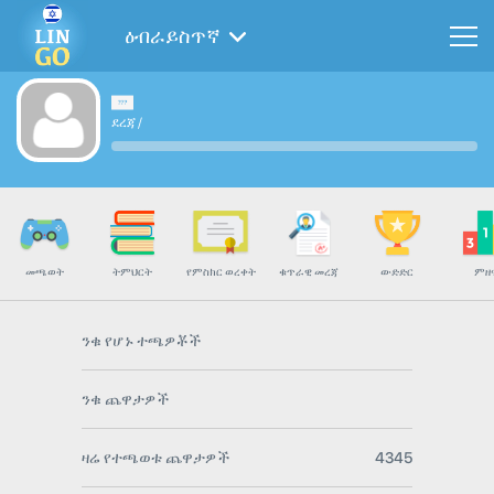
ዕብራይስጥኛ
ደረጃ
/
መጫወት
ትምህርት
የምስክር ወረቀት
ቁጥራዊ መረጃ
ውድድር
ምዘ
ንቁ የሆኑ ተጫዎቾች
ንቁ ጨዋታዎች
ዛሬ የተጫወቱ ጨዋታዎች
4345