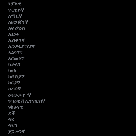
ኔፓልዊ
ኖርዌይኛ
አማርኛ
አዘርባጃንኛ
አፍሪካነስ
ኡርዱ
ኢስቶንኛ
ኢንዶኒያዥያኛ
ኣልባንኛ
ኣርመንኛ
ካታላን
ካዛክ
ክሮሽያኛ
ኮርያኛ
ዐረብኛ
ዕብራይስጥኛ
የብሪቲሽ ኢንግሊዝኛ
ዩክሬናዊ
ደች
ዳሪ
ዳኒሽ
ጀርመንኛ