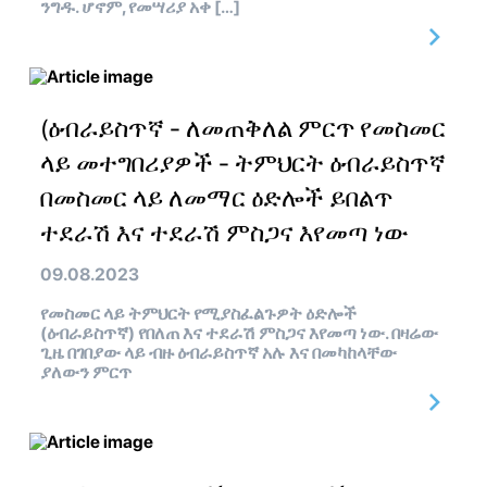
ንግዱ. ሆኖም, የመሣሪያ አቀ […]
(ዕብራይስጥኛ - ለመጠቅለል ምርጥ የመስመር
ላይ መተግበሪያዎች - ትምህርት ዕብራይስጥኛ
በመስመር ላይ ለመማር ዕድሎች ይበልጥ
ተደራሽ እና ተደራሽ ምስጋና እየመጣ ነው
09.08.2023
የመስመር ላይ ትምህርት የሚያስፈልጉዎት ዕድሎች
(ዕብራይስጥኛ) የበለጠ እና ተደራሽ ምስጋና እየመጣ ነው. በዛሬው
ጊዜ በገበያው ላይ ብዙ ዕብራይስጥኛ አሉ እና በመካከላቸው
ያለውን ምርጥ