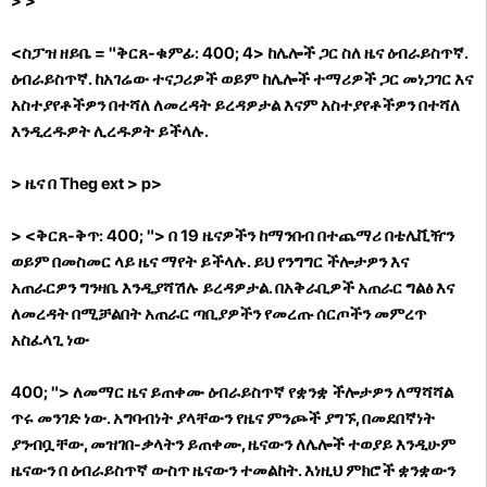
> >
<ስፓዝ ዘይቤ = "ቅርጸ-ቁምፊ: 400; 4> ከሌሎች ጋር ስለ ዜና ዕብራይስጥኛ.
ዕብራይስጥኛ. ከአገሬው ተናጋሪዎች ወይም ከሌሎች ተማሪዎች ጋር መነጋገር እና
አስተያየቶችዎን በተሻለ ለመረዳት ይረዳዎታል እናም አስተያየቶችዎን በተሻለ
እንዲረዱዎት ሊረዱዎት ይችላሉ.
> ዜና በ Theg ext
>
p>
> <ቅርጸ-ቅጥ: 400; "> በ 19 ዜናዎችን ከማንበብ በተጨማሪ በቴሌቪዥን
ወይም በመስመር ላይ ዜና ማየት ይችላሉ. ይህ የንግግር ችሎታዎን እና
አጠራርዎን ግንዛቤ እንዲያሻሽሉ ይረዳዎታል. በአቅራቢዎች አጠራር ግልፅ እና
ለመረዳት በሚቻልበት አጠራር ጣቢያዎችን የመረጡ ሰርጦችን መምረጥ
አስፈላጊ ነው
400; "> ለመማር ዜና ይጠቀሙ ዕብራይስጥኛ የቋንቋ ችሎታዎን ለማሻሻል
ጥሩ መንገድ ነው. አግባብነት ያላቸውን የዜና ምንጮች ያግኙ, በመደበኛነት
ያንብቧቸው, መዝገበ-ቃላትን ይጠቀሙ, ዜናውን ለሌሎች ተወያይ እንዲሁም
ዜናውን በ ዕብራይስጥኛ ውስጥ ዜናውን ተመልከት. እነዚህ ምክሮች ቋንቋውን