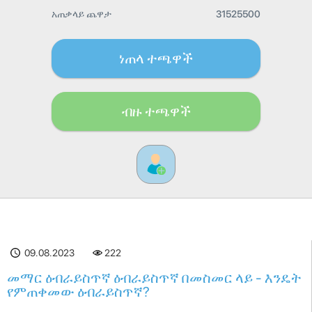
አጠቃላይ ጨዋታ
31525500
ነጠላ ተጫዋች
ብዙ ተጫዋች
09.08.2023
222
መማር ዕብራይስጥኛ ዕብራይስጥኛ በመስመር ላይ - እንዴት
የምጠቀመው ዕብራይስጥኛ?