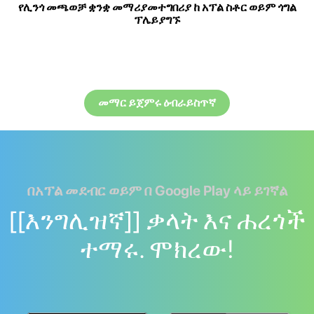
የሊንጎ መጫወቻ ቋንቋ መማሪያመተግበሪያ ከ አፕል ስቶር ወይም ጎግል
ፕሌይያግኙ
መማር ይጀምሩ ዕብራይስጥኛ
በአፕል መደብር ወይም በ Google Play ላይ ይገኛል
[[እንግሊዝኛ]] ቃላት እና ሐረጎች
ተማሩ. ሞክረው!