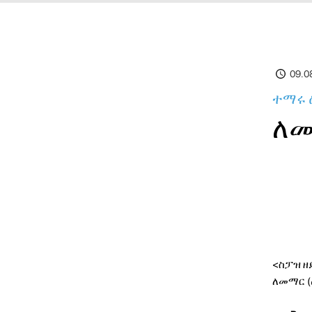
09.0
ተማሩ 
ለመ
<ስፓዝ ዘ
ለመማር (