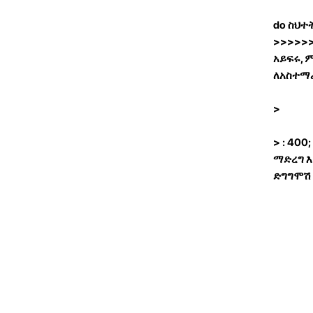
do ስህተ
>>>>>
አይፍሩ, 
ለአስተማሪ
>
> : 40
ማድረግ እ
ድግግሞሽ 