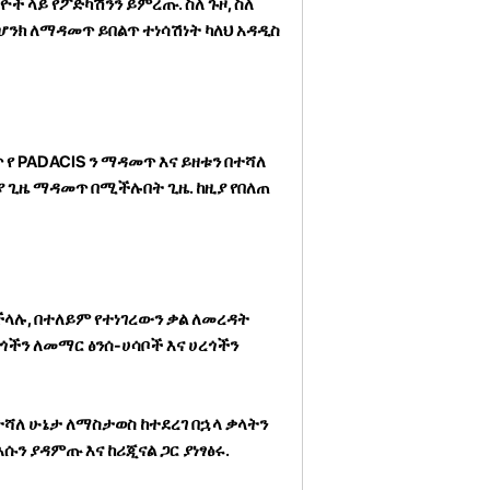
ዮች ላይ የፖድካሽንን ይምረጡ. ስለ ጉዞ, ስለ
ከሆንክ ለማዳመጥ ይበልጥ ተነሳሽነት ካለህ አዳዲስ
 የ PADACIS ን ማዳመጥ እና ይዘቱን በተሻለ
 ጊዜ ማዳመጥ በሚችሉበት ጊዜ. ከዚያ የበለጠ
ችላሉ, በተለይም የተነገረውን ቃል ለመረዳት
ችን ለመማር ፅንሰ-ሀሳቦች እና ሀረጎችን
ሻለ ሁኔታ ለማስታወስ ከተደረገ በኋላ ቃላትን
ን ያዳምጡ እና ከሪጂናል ጋር ያነፃፅሩ.