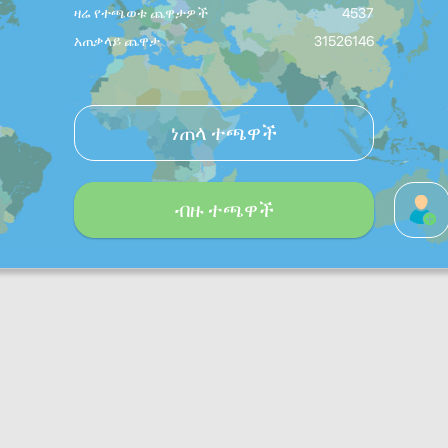
ዛሬ የተጫወቱ ጨዋታዎች
4537
አጠቃላይ ጨዋታ
31526146
ነጠላ ተጫዋች
ብዙ ተጫዋች