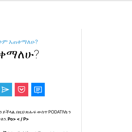
ጠቀም እጠቀማለሁ?
ጠቀማለሁ?
 ይችላል. በዚህ ጽሑፍ ውስጥ PODATIVs ን
ለን.
Po>
< / P>