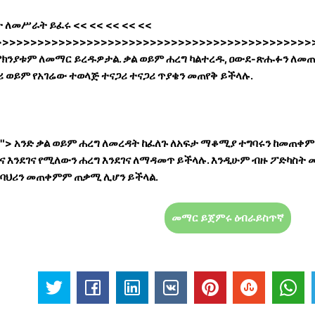
ት ለመሥራት ይፈሩ
<< << << << <<
>>>>>>>>>>>>>>>>>>>>>>>>>>>>>>>>>>>>>>>>>>>>>>
ምክንያቱም ለመማር ይረዱዎታል. ቃል ወይም ሐረግ ካልተረዱ, ዐውደ-ጽሑፉን ለመ
 ወይም የአገሬው ተወላጅ ተናጋሪ ተናጋሪ ጥያቄን መጠየቅ ይችላሉ.
0; "> አንድ ቃል ወይም ሐረግ ለመረዳት ከፈለጉ ለአፍታ ማቆሚያ ተግባሩን ከመጠቀም
ና እንደገና የሚለውን ሐረግ እንደገና ለማዳመጥ ይችላሉ. እንዲሁም ብዙ ፖድካስ
ባህሪን መጠቀምም ጠቃሚ ሊሆን ይችላል.
መማር ይጀምሩ ዕብራይስጥኛ