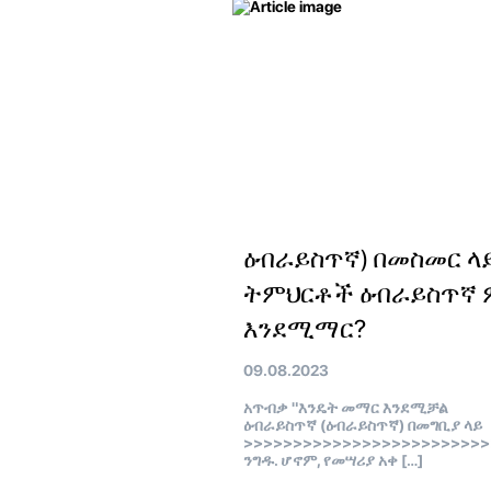
ዕብራይስጥኛ) በመስመር ላ
ትምህርቶች ዕብራይስጥኛ 
እንደሚማር?
09.08.2023
አጥብቃ "እንዴት መማር እንደሚቻል
ዕብራይስጥኛ (ዕብራይስጥኛ) በመግቢያ ላይ
>>>>>>>>>>>>>>>>>>>>>>>>>
ንግዱ. ሆኖም, የመሣሪያ አቀ […]