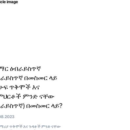
ማር ዕብራይስጥኛ
ብራይስጥኛ በመስመር ላይ
ሁፍ ጥቅሞች እና
ምህርቶች ምንድ ናቸው
ራይስጥኛ) በመስመር ላይ?
08.2023
ሪያ ጥቅሞች እና ጉዳቶች ምንድ ናቸው