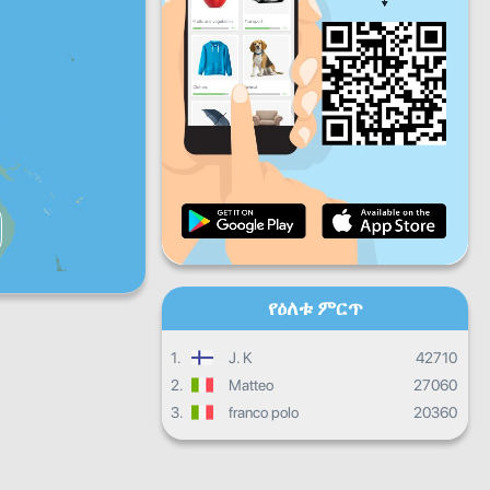
ዓር
ቅዳ
እሁ
እለታዊ እድገት
ወርሀዊ እድገት
የምስክር ወረቀት
አጠቃላይ እድገት
የዕለቱ ምርጥ
1.
J. K
42710
2.
Matteo
27060
3.
franco polo
20360