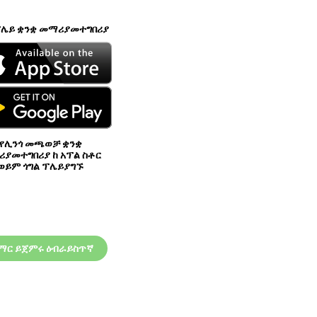
ፕሌይ ቋንቋ መማሪያመተግበሪያ
የሊንጎ መጫወቻ ቋንቋ
ያመተግበሪያ ከ አፕል ስቶር
ወይም ጎግል ፕሌይያግኙ
ማር ይጀምሩ ዕብራይስጥኛ