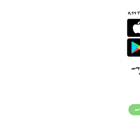
ሊንጎ 
መማሪ
መ