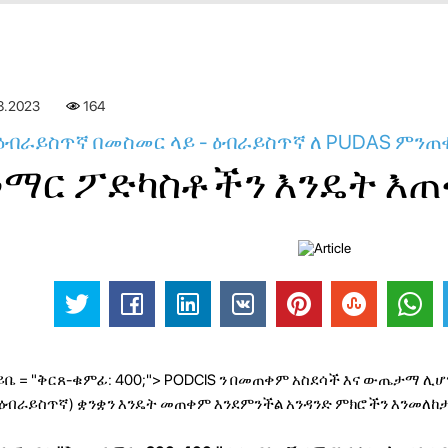
8.2023
164
ዕብራይስጥኛ በመስመር ላይ - ዕብራይስጥኛ ለ PUDAS ምን
ማር ፖድካስቶችን እንዴት እ
ይቤ = "ቅርጸ-ቁምፊ: 400;"> PODCIS ን በመጠቀም አስደሳች እና ውጤታማ ሊሆን
ዕብራይስጥኛ) ቋንቋን እንዴት መጠቀም እንደምንችል አንዳንድ ምክሮችን እንመለከታ