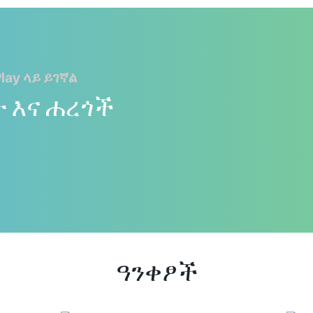
lay ላይ ይገኛል
ት እና ሐረጎች
ዓንቀፆች