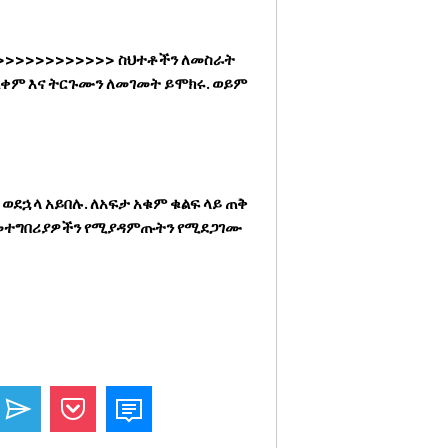
>>>>>>>>>>> ስህተቶችን ለመስራት
ጠቀም እና ትርጉሙን ለመገመት ይሞክሩ. ወይም
 ወደኋላ አይበሉ. ለአፍታ አቁም ቁልፍ ላይ ጠቅ
ት መተግበሪያዎችን የሚያዳምጡትን የሚደጋገሙ