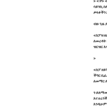
>
< P> 
ሳይንስ, 
ቃላቶችን 
ብዙ ጊዜ
<ስፓዝ ዘ
ለመረዳት 
ዝርዝር እ
>
<ስፓ ዘይ
ችግር ቢፈ
ለመማር 
ን ይለማ
እና ሀረጎ
እንዲሁም 