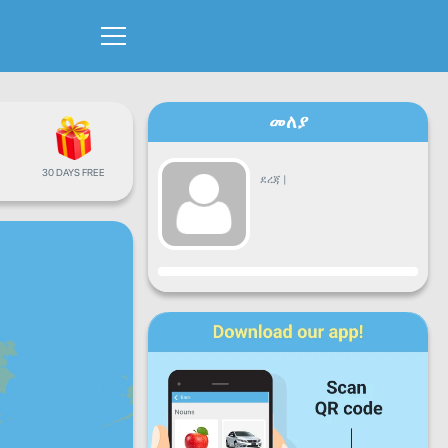
መለያ
30 DAYS FREE
ደረጃ
|
እድገት
ሰ
ማክ
እሮ
ሓሙ