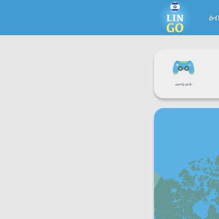
ዕ
መጫወት