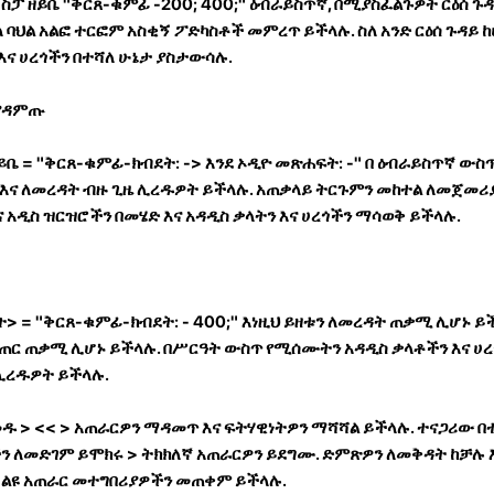
<ስፓ ዘይቤ "ቅርጸ-ቁምፊ -200; 400;" ዕብራይስጥኛ, በሚያስፈልጉዎት ርዕሰ ጉዳ
ስለ ባህል አልፎ ተርፎም አስቂኝ ፖድካስቶች መምረጥ ይችላሉ. ስለ አንድ ርዕሰ ጉዳይ 
እና ሀረጎችን በተሻለ ሁኔታ ያስታውሳሉ.
 ያዳምጡ
ይቤ = "ቅርጸ-ቁምፊ-ክብደት: -> እንደ ኦዲዮ መጽሐፍት: -" በ ዕብራይስጥኛ ውስጥ
እና ለመረዳት ብዙ ጊዜ ሊረዱዎት ይችላሉ. አጠቃላይ ትርጉምን መከተል ለመጀመሪያ
ና አዲስ ዝርዝሮችን በመሄድ እና አዳዲስ ቃላትን እና ሀረጎችን ማሳወቅ ይችላሉ.
ት> = "ቅርጸ-ቁምፊ-ክብደት: - 400;" እነዚህ ይዘቱን ለመረዳት ጠቃሚ ሊሆኑ ይ
ጠር ጠቃሚ ሊሆኑ ይችላሉ. በሥርዓት ውስጥ የሚሰሙትን አዳዲስ ቃላቶችን እና ሀረጎ
ሊረዱዎት ይችላሉ.
መዱ
> <<
> አጠራርዎን ማዳመጥ እና ፍትሃዊነትዎን ማሻሻል ይችላሉ. ተናጋሪው በተ
ችን ለመድገም ይሞክሩ
> ትክክለኛ አጠራርዎን ይደግሙ. ድምጽዎን ለመቅዳት ከቻሉ እሱ
ልዩ አጠራር መተግበሪያዎችን መጠቀም ይችላሉ.