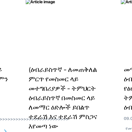
ይ
(ዕብራይስጥኛ - ለመጠቅለል
መ
ምን
ምርጥ የመስመር ላይ
ዕ
መተግበሪያዎች - ትምህርት
የፅ
ዕብራይስጥኛ በመስመር ላይ
ት
ለመማር ዕድሎች ይበልጥ
ዕብ
ተደራሽ እና ተደራሽ ምስጋና
09.
>>>>>>>>>>>>>>>>>>>>>>>>>>
እየመጣ ነው
የመማ