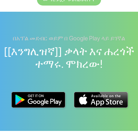
በአፕል መደብር ወይም በ Google Play ላይ ይገኛል
[[እንግሊዝኛ]] ቃላት እና ሐረጎች
ተማሩ. ሞክረው!