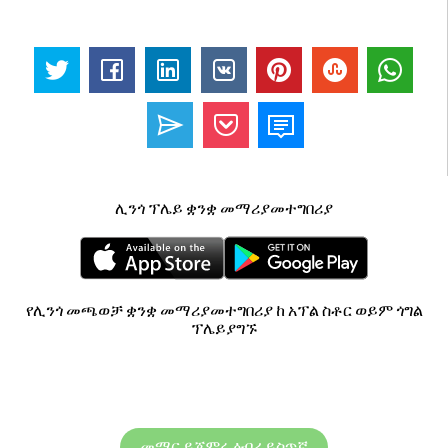
ሊንጎ ፕሌይ ቋንቋ መማሪያመተግበሪያ
የሊንጎ መጫወቻ ቋንቋ መማሪያመተግበሪያ ከ አፕል ስቶር ወይም ጎግል
ፕሌይያግኙ
መማር ይጀምሩ ዕብራይስጥኛ