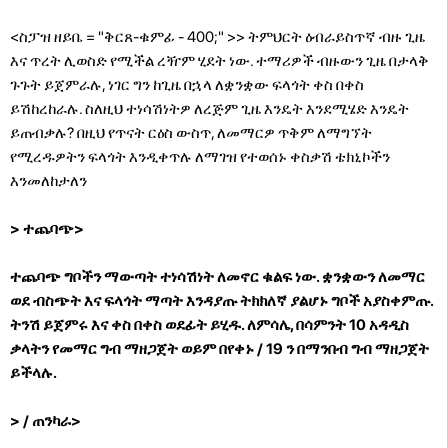
<ስፓዝ ዘይቤ = "ቅርጸ-ቁምፊ - 400;" >> ትምህርት ዕብራይስጥኛ ብዙ ጊዜ
እና ጥረት ሊወስድ የሚችል ረዥም ሂደት ነው. ተማሪዎች ብዙውን ጊዜ በታላቅ
ጉጉት ይጀምራሉ, ነገር ግን ከጊዜ በኋላ ለቋንቋው ፍላጎት ቀስ በቀስ
ይሽከረከራሉ. ስለዚህ ተነሳሽነትዎ ለረጅም ጊዜ እንዴት እንደሚሄድ እንዴት
ይጠብቃሉ? በዚህ የጥናት ርዕስ ውስጥ, ለመማርዎ ጥቅም ለማግኘት
የሚረዱዎትን ፍላጎት እንዲቀጥሉ ለማገዝ የተወሰኑ ቀስቃሽ ቴክኒኮችን
እንመለከታለን
> ተጨባጭ>
ተጨባጭ ግቦችን ማውጣት ተነሳሽነት ለመኖር ቁልፍ ነው. ቋንቋውን ለመማር
ወደ ብስጭት እና ፍላጎት ማጣት እንዳያጡ ትክክለኛ ያልሆኑ ግቦች አያስቀምጡ.
ትንሽ ይጀምሩ እና ቀስ በቀስ ወደፊት ይሂዱ. ለምሳሌ, በሳምንት 10 አዳዲስ
ቃላትን የመማር ግብ ማዘጋጀት ወይም በየቀኑ / 19 ን በማንበብ ግብ ማዘጋጀት
ይችላሉ.
> / ጠንካራ>