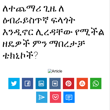
ለተጨማሪ ጊዜ ለ
ዕብራይስጥኛ ፍላጎት
እንዲኖር ሊረዳቸው የሚችል
ዘዴዎች ምን ማበረታቻ
ቴክኒኮች?