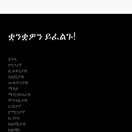
ቋንቋዎን ይፈልጉ!
ሂንዲ
ሃንጋሪኛ
ሊቱዋኒያዊ
ላቲቪያዊ
መቄዶንያዊ
ማላይ
ማዳጋስካራዊ
ሞንጎሊያዊ
ራሽያኛ
ሮሚንያኛ
ሲንሃላ
ስሎቫኒያዊ
ስሎቫክ