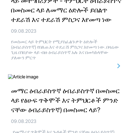
ላይ መተግበሪያዎች - ትምህርት ዕብራይስጥኛ
በመስመር ላይ ለመማር ዕድሎች ይበልጥ
ተደራሽ እና ተደራሽ ምስጋና እየመጣ ነው
09.08.2023
የመስመር ላይ ትምህርት የሚያስፈልጉዎት ዕድሎች
(ዕብራይስጥኛ) የበለጠ እና ተደራሽ ምስጋና እየመጣ ነው. በዛሬው
ጊዜ በገበያው ላይ ብዙ ዕብራይስጥኛ አሉ እና በመካከላቸው
ያለውን ምርጥ
መማር ዕብራይስጥኛ ዕብራይስጥኛ በመስመር
ላይ የፅሁፍ ጥቅሞች እና ትምህርቶች ምንድ
ናቸው ዕብራይስጥኛ) በመስመር ላይ?
09.08.2023
የመማሪያ ጥቅሞች እና ጉዳቶች ምንድ ናቸው ዕብራይስጥኛ)