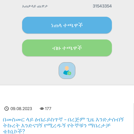
አጠቃላይ ጨዋታ
31543354
ነጠላ ተጫዋች
ብዙ ተጫዋች
09.08.2023
177
በመስመር ላይ ዕብራይስጥኛ - በረጅም ጊዜ እንድታሰብኝ
ትኩረት እንድናገኝ የሚረዱኝ የትኞቹን ማበረታቻ
ቴክኒኮች?