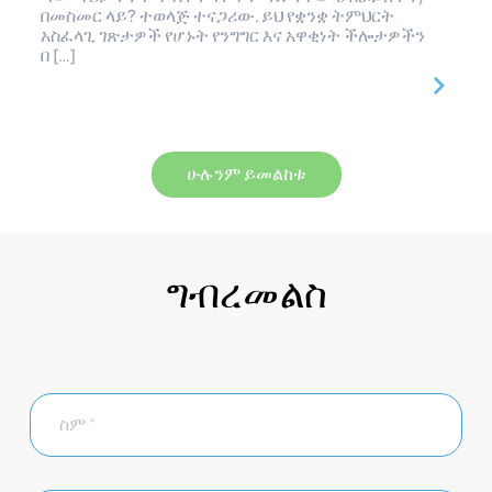
በመስመር ላይ? ተወላጅ ተናጋሪው. ይህ የቋንቋ ትምህርት
አስፈላጊ ገጽታዎች የሆኑት የንግግር እና አዋቂነት ችሎታዎችን
በ […]
ሁሉንም ይመልከቱ
ግብረመልስ