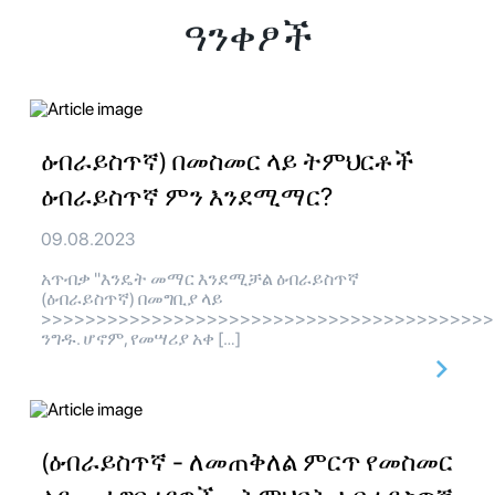
ዓንቀፆች
ዕብራይስጥኛ) በመስመር ላይ ትምህርቶች
ዕብራይስጥኛ ምን እንደሚማር?
09.08.2023
አጥብቃ "እንዴት መማር እንደሚቻል ዕብራይስጥኛ
(ዕብራይስጥኛ) በመግቢያ ላይ
>>>>>>>>>>>>>>>>>>>>>>>>>>>>>>>>>>>>>>>>>
ንግዱ. ሆኖም, የመሣሪያ አቀ […]
(ዕብራይስጥኛ - ለመጠቅለል ምርጥ የመስመር