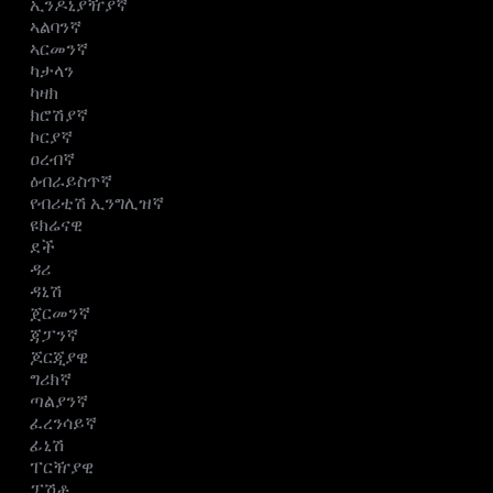
ኢንዶኒያዥያኛ
ኣልባንኛ
ኣርመንኛ
ካታላን
ካዛክ
ክሮሽያኛ
ኮርያኛ
ዐረብኛ
ዕብራይስጥኛ
የብሪቲሽ ኢንግሊዝኛ
ዩክሬናዊ
ደች
ዳሪ
ዳኒሽ
ጀርመንኛ
ጃፓንኛ
ጆርጂያዊ
ግሪክኛ
ጣልያንኛ
ፈረንሳይኛ
ፊኒሽ
ፐርዥያዊ
ፓሽቶ