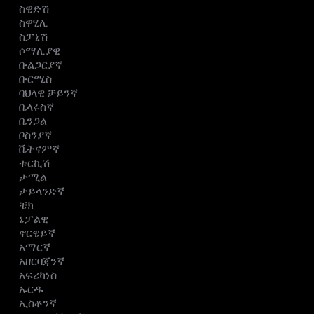
ስዊድሽ
ስዋሂሊ
ስፓኒሽ
ሶማሊያዊ
ቡልጋርያኛ
ቡርሚስ
ባህላዊ ቻይንኛ
ቤላሩስኛ
ቤንጋል
ቦስንያኛ
ቬትናምኛ
ቱርኪሽ
ታሚል
ታይላንድኛ
ቼክ
ኔፓልዊ
ኖርዌይኛ
አማርኛ
አዘርባጃንኛ
አፍሪካነስ
ኡርዱ
ኢስቶንኛ