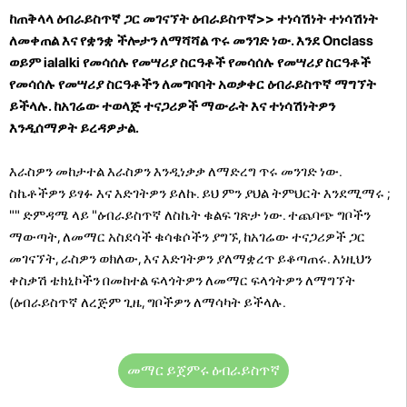
ከጠቅላላ ዕብራይስጥኛ ጋር መገናኘት ዕብራይስጥኛ>> ተነሳሽነት ተነሳሽነት
ለመቀጠል እና የቋንቋ ችሎታን ለማሻሻል ጥሩ መንገድ ነው. እንደ Onclass
ወይም ialalki የመሳሰሉ የመሣሪያ ስርዓቶች የመሳሰሉ የመሣሪያ ስርዓቶች
የመሳሰሉ የመሣሪያ ስርዓቶችን ለመግባባት አወቃቀር ዕብራይስጥኛ ማግኘት
ይችላሉ. ከአገሬው ተወላጅ ተናጋሪዎች ማውራት እና ተነሳሽነትዎን
እንዲሰማዎት ይረዳዎታል.
እራስዎን መከታተል እራስዎን እንዲነቃቃ ለማድረግ ጥሩ መንገድ ነው.
ስኬቶችዎን ይፃፉ እና እድገትዎን ይለኩ. ይህ ምን ያህል ትምህርት እንደሚማሩ ;
"" ድምዳሜ ላይ "ዕብራይስጥኛ ለስኬት ቁልፍ ገጽታ ነው. ተጨባጭ ግቦችን
ማውጣት, ለመማር አስደሳች ቁሳቁሶችን ያግኙ, ከአገሬው ተናጋሪዎች ጋር
መገናኘት, ራስዎን ወክለው, እና እድገትዎን ያለማቋረጥ ይቆጣጠሩ. እነዚህን
ቀስቃሽ ቴክኒኮችን በመከተል ፍላጎትዎን ለመማር ፍላጎትዎን ለማግኘት
(ዕብራይስጥኛ ለረጅም ጊዜ, ግቦችዎን ለማሳካት ይችላሉ.
መማር ይጀምሩ ዕብራይስጥኛ