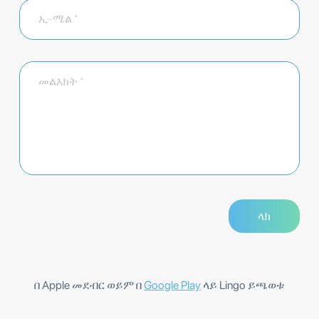
በ Apple መደብር ወይም በ
Google Play
ላይ Lingo ይጫወቱ