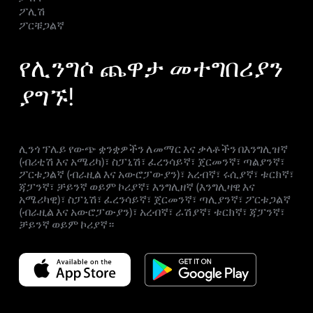
ፖሊሽ
ፖርቹጋልኛ
የሊንግሶ ጨዋታ መተግበሪያን
ያግኙ!
ሊንጎ ፕሌይ የውጭ ቋንቋዎችን ለመማር እና ቃላቶችን በእንግሊዝኛ
(ብሪቲሽ እና አሜሪካ)፣ ስፓኒሽ፣ ፈረንሳይኛ፣ ጀርመንኛ፣ ጣልያንኛ፣
ፖርቱጋልኛ (ብራዚል እና አውሮፓውያን)፣ አረብኛ፣ ሩሲያኛ፣ ቱርክኛ፣
ጃፓንኛ፣ ቻይንኛ ወይም ኮሪያኛ፣ እንግሊዘኛ (እንግሊዛዊ እና
አሜሪካዊ)፣ ስፓኒሽ፣ ፈረንሳይኛ፣ ጀርመንኛ፣ ጣሊያንኛ፣ ፖርቱጋልኛ
(ብራዚል እና አውሮፓውያን)፣ አረብኛ፣ ራሽያኛ፣ ቱርክኛ፣ ጃፓንኛ፣
ቻይንኛ ወይም ኮሪያኛ።