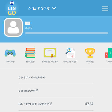
ዕብራይስጥኛ
ደረጃ
/
መጫወት
ትምህርት
የምስክር ወረቀት
ቁጥራዊ መረጃ
ውድድር
ምዘ
ንቁ የሆኑ ተጫዎቾች
ንቁ ጨዋታዎች
ዛሬ የተጫወቱ ጨዋታዎች
4724