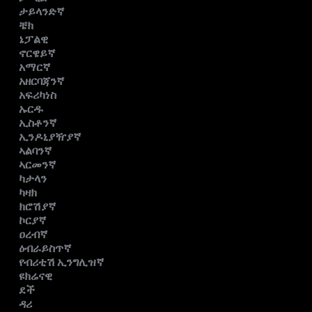
ታይላንድኛ
ቼክ
ኔፓልዊ
ኖርዌይኛ
አማርኛ
አዘርባጃንኛ
አፍሪካነስ
ኡርዱ
ኢስቶንኛ
ኢንዶኒያዥያኛ
ኣልባንኛ
ኣርመንኛ
ካታላን
ካዛክ
ክሮሽያኛ
ኮርያኛ
ዐረብኛ
ዕብራይስጥኛ
የብሪቲሽ ኢንግሊዝኛ
ዩክሬናዊ
ደች
ዳሪ