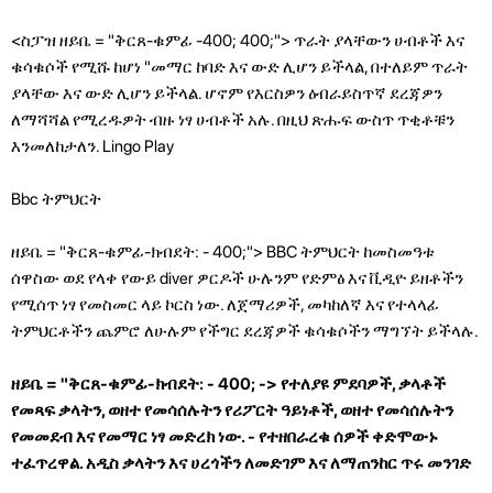
<ስፓዝ ዘይቤ = "ቅርጸ-ቁምፊ -400; 400;"> ጥራት ያላቸውን ሀብቶች እና
ቁሳቁሶች የሚሹ ከሆነ "መማር ከባድ እና ውድ ሊሆን ይችላል, በተለይም ጥራት
ያላቸው እና ውድ ሊሆን ይችላል. ሆኖም የእርስዎን ዕብራይስጥኛ ደረጃዎን
ለማሻሻል የሚረዱዎት ብዙ ነፃ ሀብቶች አሉ. በዚህ ጽሑፍ ውስጥ ጥቂቶቹን
እንመለከታለን.
Lingo Play
Bbc ትምህርት
ዘይቤ = "ቅርጸ-ቁምፊ-ክብደት: - 400;"> BBC ትምህርት ከመስመዓቱ
ሰዋስው ወደ የላቀ የውይ diver ዎርዶች ሁሉንም የድምፅ እና ቪዲዮ ይዘቶችን
የሚሰጥ ነፃ የመስመር ላይ ኮርስ ነው. ለጀማሪዎች, መካከለኛ እና የተላላፊ
ትምህርቶችን ጨምሮ ለሁሉም የችግር ደረጃዎች ቁሳቁሶችን ማግኘት ይችላሉ.
ዘይቤ = "ቅርጸ-ቁምፊ-ክብደት: - 400; -> የተለያዩ ምደባዎች, ቃላቶች
የመጻፍ ቃላትን, ወዘተ የመሳሰሉትን የሪፖርት ዓይነቶች, ወዘተ የመሳሰሉትን
የመመደብ እና የመማር ነፃ መድረክ ነው. - የተዘበራረቁ ሰዎች ቀድሞውኑ
ተፈጥረዋል. አዲስ ቃላትን እና ሀረጎችን ለመድገም እና ለማጠንከር ጥሩ መንገድ