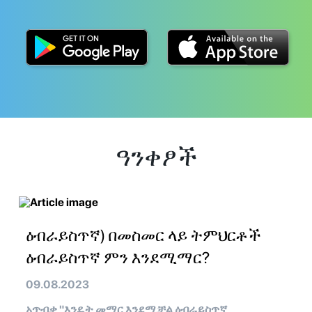
ዓንቀፆች
ዕብራይስጥኛ) በመስመር ላይ ትምህርቶች
ዕብራይስጥኛ ምን እንደሚማር?
09.08.2023
አጥብቃ "እንዴት መማር እንደሚቻል ዕብራይስጥኛ