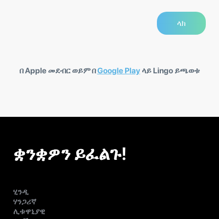
በ Apple መደብር ወይም በ
Google Play
ላይ Lingo ይጫወቱ
ቋንቋዎን ይፈልጉ!
ሂንዲ
ሃንጋሪኛ
ሊቱዋኒያዊ