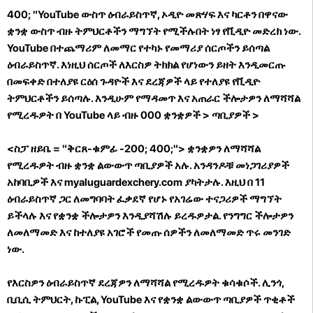
400; "YouTube ውስጥ ዕብራይስጥኛ, ኦዲዮ መጽሃፍ እና ካርቶን በዋናው
ቋንቋ ውስጥ ብዙ ትምህርቶችን ማግኘት የሚችሉበት ነፃ የቪዲዮ መድረክ ነው.
YouTube በተጨማሪም ለመማር የተካኑ የመማሪያ ሰርጦችን ይሰጣል
ዕብራይስጥኛ. እነዚህ ሰርጦች ለእርስዎ ትክክል የሆነውን ይዘት እንዲመርጡ
በመፍቀድ በተለያዩ ርዕሰ ጉዳዮች እና ደረጃዎች ላይ የተለያዩ የቪዲዮ
ትምህርቶችን ይሰጣሉ. እንዲሁም የማዳመጥ እና አጠራር ችሎታዎን ለማሻሻል
የሚረዱዎት በ YouTube ላይ ብዙ 000 ቋንቋዎች
> ጣቢያዎች
>
<ስፓ ዘይቤ = "ቅርጸ-ቁምፊ -200; 400;"> ቋንቋዎን ለማሻሻል
የሚረዱዎት ብዙ ቋንቋ ልውውጥ ጣቢያዎች አሉ. አንዳንዶቹ መነጋገሪያዎች
አከባቢዎች እና myaluguardexchery.com ያካትታሉ. እዚህ በ 11
ዕብራይስጥኛ ጋር ለመግባባት ፈቃደኛ የሆኑ የአገሬው ተናጋሪዎች ማግኘት
ይችላሉ እና የቋንቋ ችሎታዎን እንዲያሻሽሉ ይረዱዎታል. የንግግር ችሎታዎን
ለመለማመድ እና ከተለያዩ አገሮች የመጡ ሰዎችን ለመለማመድ ጥሩ መንገድ
ነው.
የእርስዎን ዕብራይስጥኛ ደረጃዎን ለማሻሻል የሚረዱዎት ቁሳቁሶች. ሊንጎ,
ቢቢሲ ትምህርት, ኩፒል, YouTube እና የቋንቋ ልውውጥ ጣቢያዎች ጥቂቶች