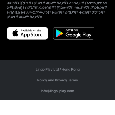
ቱርክኛ፣ ጃፓንኛ፣ ቻይንኛ ወይም ኮሪያኛ፣ እንግሊዘኛ (እንግሊዛዊ እና
አሜሪካዊ)፣ ስፓኒሽ፣ ፈረንሳይኛ፣ ጀርመንኛ፣ ጣሊያንኛ፣ ፖርቱጋልኛ
(ብራዚል እና አውሮፓውያን)፣ አረብኛ፣ ራሽያኛ፣ ቱርክኛ፣ ጃፓንኛ፣
ቻይንኛ ወይም ኮሪያኛ።
Lingo Play Ltd /
Hong Kong
Policy and Privacy Terms
info@lingo-play.com