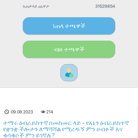
አጠቃላይ ጨዋታ
31529854
ነጠላ ተጫዋች
ብዙ ተጫዋች
09.08.2023
214
ተማሩ ዕብራይስጥኛ በመስመር ላይ - የእኔን ዕብራይስጥኛ
የቋንቋ ችሎታን ለማሻሻል የሚረዱኝ ምን ሀብቶች እና
ቁሳቁሶች ምን ይገኛሉ?