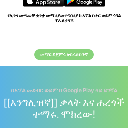
የሊንጎ መጫወቻ ቋንቋ መማሪያመተግበሪያ ከ አፕል ስቶር ወይም ጎግል
ፕሌይያግኙ
መማር ይጀምሩ ዕብራይስጥኛ
በአፕል መደብር ወይም በ Google Play ላይ ይገኛል
[[እንግሊዝኛ]] ቃላት እና ሐረጎች
ተማሩ. ሞክረው!