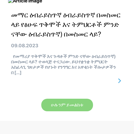
መማር ዕብራይስጥኛ ዕብራይስጥኛ በመስመር
ላይ የፅሁፍ ጥቅሞች እና ትምህርቶች ምንድ
ናቸው ዕብራይስጥኛ) በመስመር ላይ?
09.08.2023
የመማሪያ ጥቅሞች እና ጉዳቶች ምንድ ናቸው ዕብራይስጥኛ)
በመስመር ላይ? ተወላጅ ተናጋሪው. ይህ የቋንቋ ትምህርት
አስፈላጊ ገጽታዎች የሆኑት የንግግር እና አዋቂነት ችሎታዎችን
በ […]
ሁሉንም ይመልከቱ