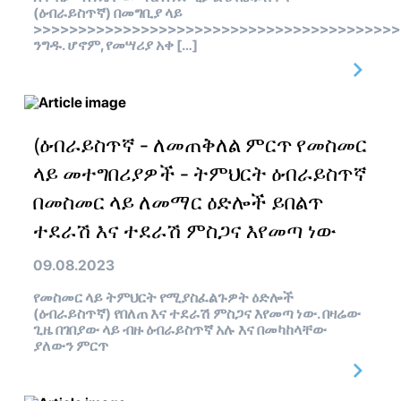
(ዕብራይስጥኛ) በመግቢያ ላይ
>>>>>>>>>>>>>>>>>>>>>>>>>>>>>>>>>>>>>>>>>
ንግዱ. ሆኖም, የመሣሪያ አቀ […]
(ዕብራይስጥኛ - ለመጠቅለል ምርጥ የመስመር
ላይ መተግበሪያዎች - ትምህርት ዕብራይስጥኛ
በመስመር ላይ ለመማር ዕድሎች ይበልጥ
ተደራሽ እና ተደራሽ ምስጋና እየመጣ ነው
09.08.2023
የመስመር ላይ ትምህርት የሚያስፈልጉዎት ዕድሎች
(ዕብራይስጥኛ) የበለጠ እና ተደራሽ ምስጋና እየመጣ ነው. በዛሬው
ጊዜ በገበያው ላይ ብዙ ዕብራይስጥኛ አሉ እና በመካከላቸው
ያለውን ምርጥ