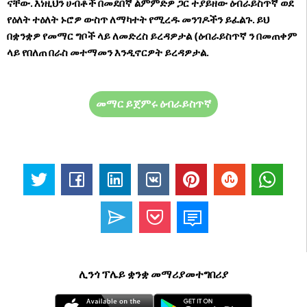
ናቸው. እነዚህን ሀብቶች በመደበኛ ልምምድዎ ጋር ተያይዘው ዕብራይስጥኛ ወደ
የዕለት ተዕለት ኑሮዎ ውስጥ ለማካተት የሚረዱ መንገዶችን ይፈልጉ. ይህ
በቋንቋዎ የመማር ግቦች ላይ ለመድረስ ይረዳዎታል (ዕብራይስጥኛ ን በመጠቀም
ላይ የበለጠ በራስ መተማመን እንዲኖርዎት ይረዳዎታል.
መማር ይጀምሩ ዕብራይስጥኛ
ሊንጎ ፕሌይ ቋንቋ መማሪያመተግበሪያ