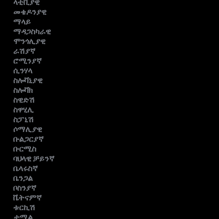
ላቲቪያዊ
መቄዶንያዊ
ማላይ
ማዳጋስካራዊ
ሞንጎሊያዊ
ራሽያኛ
ሮሚንያኛ
ሲንሃላ
ስሎቫኒያዊ
ስሎቫክ
ስዊድሽ
ስዋሂሊ
ስፓኒሽ
ሶማሊያዊ
ቡልጋርያኛ
ቡርሚስ
ባህላዊ ቻይንኛ
ቤላሩስኛ
ቤንጋል
ቦስንያኛ
ቬትናምኛ
ቱርኪሽ
ታሚል