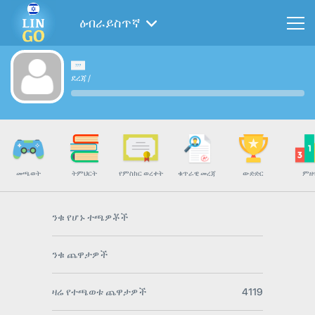
ዕብራይስጥኛ
ደረጃ
/
መጫወት
ትምህርት
የምስክር ወረቀት
ቁጥራዊ መረጃ
ውድድር
ምዘ
ንቁ የሆኑ ተጫዎቾች
ንቁ ጨዋታዎች
ዛሬ የተጫወቱ ጨዋታዎች
4119