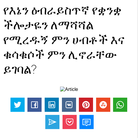
የእኔን ዕብራይስጥኛ የቋንቋ
ችሎታዬን ለማሻሻል
የሚረዱኝ ምን ሀብቶች እና
ቁሳቁሶች ምን ሊኖራቸው
ይገባል?