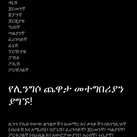
ዳኒሽ
ጀርመንኛ
ጃፓንኛ
ጆርጂያዊ
ግሪክኛ
ጣልያንኛ
ፈረንሳይኛ
ፊኒሽ
ፐርዥያዊ
ፓሽቶ
ፖሊሽ
ፖርቹጋልኛ
የሊንግሶ ጨዋታ መተግበሪያን
ያግኙ!
ሊንጎ ፕሌይ የውጭ ቋንቋዎችን ለመማር እና ቃላቶችን በእንግሊዝኛ
(ብሪቲሽ እና አሜሪካ)፣ ስፓኒሽ፣ ፈረንሳይኛ፣ ጀርመንኛ፣ ጣልያንኛ፣
ፖርቱጋልኛ (ብራዚል እና አውሮፓውያን)፣ አረብኛ፣ ሩሲያኛ፣