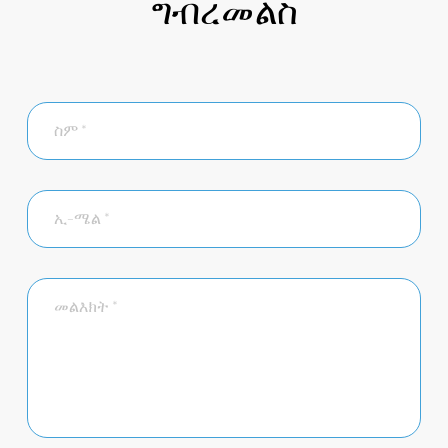
ግብረመልስ