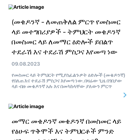
(መቄዶንኛ - ለመጠቅለል ምርጥ የመስመር
ላይ መተግበሪያዎች - ትምህርት መቄዶንኛ
በመስመር ላይ ለመማር ዕድሎች ይበልጥ
ተደራሽ እና ተደራሽ ምስጋና እየመጣ ነው
09.08.2023
የመስመር ላይ ትምህርት የሚያስፈልጉዎት ዕድሎች (መቄዶንኛ)
የበለጠ እና ተደራሽ ምስጋና እየመጣ ነው. በዛሬው ጊዜ በገበያው
ላይ ብዙ መቄዶንኛ አሉ እና በመካከላቸው ያለውን ምርጥ
መማር መቄዶንኛ መቄዶንኛ በመስመር ላይ
የፅሁፍ ጥቅሞች እና ትምህርቶች ምንድ