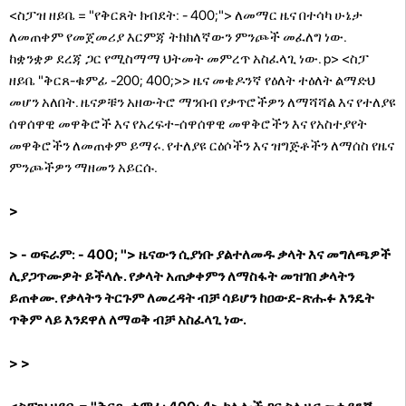
<ስፓዝ ዘይቤ = "የቅርጸት ክብደት: - 400;"> ለመማር ዜና በተሳካ ሁኔታ
ለመጠቀም የመጀመሪያ እርምጃ ትክክለኛውን ምንጮች መፈለግ ነው.
ከቋንቋዎ ደረጃ ጋር የሚስማማ ህትመት መምረጥ አስፈላጊ ነው. p> <ስፓ
ዘይቤ "ቅርጸ-ቁምፊ -200; 400;>> ዜና መቄዶንኛ የዕለት ተዕለት ልማድህ
መሆን አለበት. ዜናዎቹን አዘውትሮ ማንበብ የቃጥሮችዎን ለማሻሻል እና የተለያዩ
ሰዋሰዋዊ መዋቅሮች እና የአረፍተ-ሰዋሰዋዊ መዋቅሮችን እና የአስተያየት
መዋቅሮችን ለመጠቀም ይማሩ. የተለያዩ ርዕሶችን እና ዝግጅቶችን ለማሰስ የዜና
ምንጮችዎን ማዘመን አይርሱ.
>
> - ወፍራም: - 400; "> ዜናውን ሲያነቡ ያልተለመዱ ቃላት እና መግለጫዎች
ሊያጋጥሙዎት ይችላሉ. የቃላት አጠቃቀምን ለማስፋት መዝገበ ቃላትን
ይጠቀሙ. የቃላትን ትርጉም ለመረዳት ብቻ ሳይሆን ከዐውደ-ጽሑፉ እንዴት
ጥቅም ላይ እንደዋለ ለማወቅ ብቻ አስፈላጊ ነው.
> >