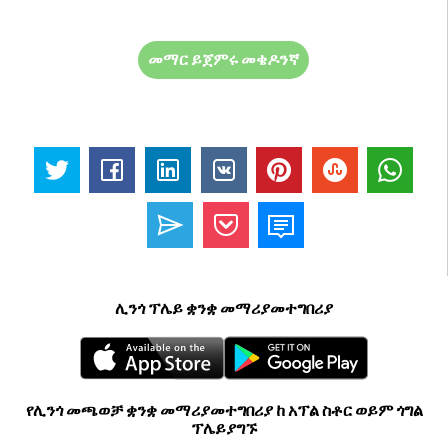
መማር ይጀምሩ መቄዶንኛ
ሊንጎ ፕሌይ ቋንቋ መማሪያመተግበሪያ
የሊንጎ መጫወቻ ቋንቋ መማሪያመተግበሪያ ከ አፕል ስቶር ወይም ጎግል
ፕሌይያግኙ