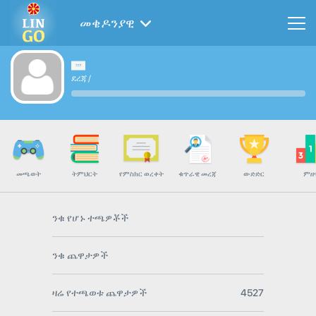
መቄዶንያዊ
ደረጃ
/
መጫወት
ትምህርት
የምስክር ወረቀት
ቁጥራዊ መረጃ
ውድድር
ምዘ
ንቁ የሆኑ ተጫዎቾች
ንቁ ጨዋታዎች
ዛሬ የተጫወቱ ጨዋታዎች
4527