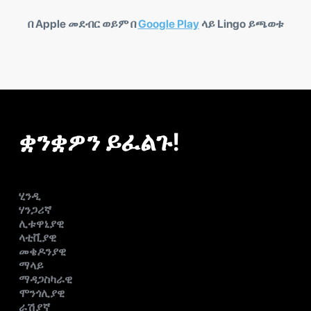
በ Apple መደብር ወይም በ
Google Play
ላይ Lingo ይጫወቱ
ቋንቋዎን ይፈልጉ!
ሂንዲ
ሃንጋሪኛ
ሊቱዋኒያዊ
ላቲቪያዊ
መቄዶንያዊ
ማላይ
ማዳጋስካራዊ
ሞንጎሊያዊ
ራሽያኛ