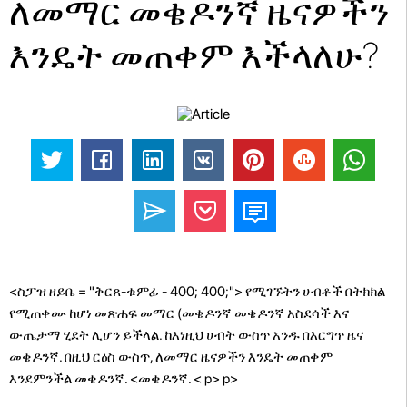
ለመማር መቄዶንኛ ዜናዎችን
እንዴት መጠቀም እችላለሁ?
<ስፓዝ ዘይቤ = "ቅርጸ-ቁምፊ - 400; 400;"> የሚገኙትን ሀብቶች በትክክል
የሚጠቀሙ ከሆነ መጽሐፍ መማር (መቄዶንኛ መቄዶንኛ አስደሳች እና
ውጤታማ ሂደት ሊሆን ይችላል. ከእነዚህ ሀብት ውስጥ አንዱ በእርግጥ ዜና
መቄዶንኛ. በዚህ ርዕስ ውስጥ, ለመማር ዜናዎችን እንዴት መጠቀም
እንደምንችል መቄዶንኛ. <መቄዶንኛ. < p> p>