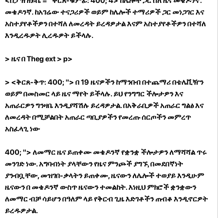
<ስፓዝ ዘይቤ = "ቅርጸ-ቁምፊ: 400; 4> ከሌሎች ጋር ስለ ዜና መቄዶንኛ.
መቄዶንኛ. ከአገሬው ተናጋሪዎች ወይም ከሌሎች ተማሪዎች ጋር መነጋገር እና
አስተያየቶችዎን በተሻለ ለመረዳት ይረዳዎታል እናም አስተያየቶችዎን በተሻለ
እንዲረዱዎት ሊረዱዎት ይችላሉ.
> ዜና በ Theg ext
>
p>
> <ቅርጸ-ቅጥ: 400; "> በ 19 ዜናዎችን ከማንበብ በተጨማሪ በቴሌቪዥን
ወይም በመስመር ላይ ዜና ማየት ይችላሉ. ይህ የንግግር ችሎታዎን እና
አጠራርዎን ግንዛቤ እንዲያሻሽሉ ይረዳዎታል. በአቅራቢዎች አጠራር ግልፅ እና
ለመረዳት በሚቻልበት አጠራር ጣቢያዎችን የመረጡ ሰርጦችን መምረጥ
አስፈላጊ ነው
400; "> ለመማር ዜና ይጠቀሙ መቄዶንኛ የቋንቋ ችሎታዎን ለማሻሻል ጥሩ
መንገድ ነው. አግባብነት ያላቸውን የዜና ምንጮች ያግኙ, በመደበኛነት
ያንብቧቸው, መዝገበ-ቃላትን ይጠቀሙ, ዜናውን ለሌሎች ተወያይ እንዲሁም
ዜናውን በ መቄዶንኛ ውስጥ ዜናውን ተመልከት. እነዚህ ምክሮች ቋንቋውን
ለመማር ብቻ ሳይሆን በዓለም ላይ የቅርብ ጊዜ እድገቶችን ጠብቆ እንዲኖርዎት
ይረዱዎታል.