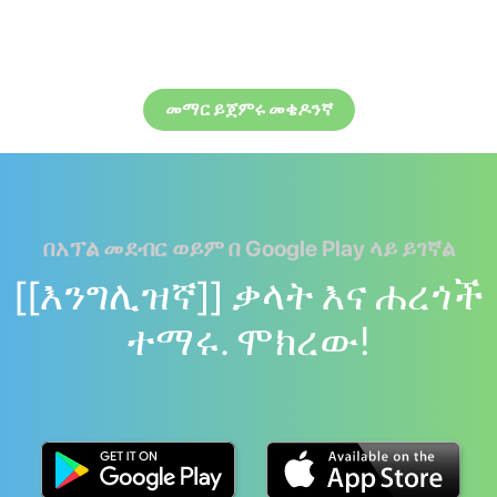
መማር ይጀምሩ መቄዶንኛ
በአፕል መደብር ወይም በ Google Play ላይ ይገኛል
[[እንግሊዝኛ]] ቃላት እና ሐረጎች
ተማሩ. ሞክረው!