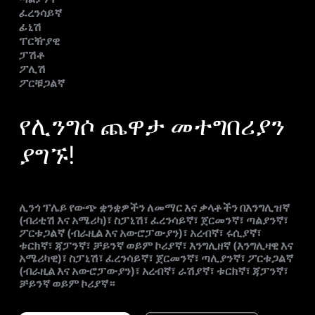
ፈረንሳይኛ
ፊኒሽ
ፐርዥያዊ
ፓሽቶ
ፖሊሽ
ፖርቹጋልኛ
የሊንግሶ ጨዋታ መተግበሪያን
ያግኙ!
ሊንጎ ፕሌይ የውጭ ቋንቋዎችን ለመማር እና ቃላቶችን በእንግሊዝኛ
(ብሪቲሽ እና አሜሪካ)፣ ስፓኒሽ፣ ፈረንሳይኛ፣ ጀርመንኛ፣ ጣልያንኛ፣
ፖርቱጋልኛ (ብራዚል እና አውሮፓውያን)፣ አረብኛ፣ ሩሲያኛ፣
ቱርክኛ፣ ጃፓንኛ፣ ቻይንኛ ወይም ኮሪያኛ፣ እንግሊዘኛ (እንግሊዛዊ እና
አሜሪካዊ)፣ ስፓኒሽ፣ ፈረንሳይኛ፣ ጀርመንኛ፣ ጣሊያንኛ፣ ፖርቱጋልኛ
(ብራዚል እና አውሮፓውያን)፣ አረብኛ፣ ራሽያኛ፣ ቱርክኛ፣ ጃፓንኛ፣
ቻይንኛ ወይም ኮሪያኛ።