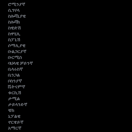
ሮሚንያኛ
ሲንሃላ
ስሎቫኒያዊ
ስሎቫክ
ስዊድሽ
ስዋሂሊ
ስፓኒሽ
ሶማሊያዊ
ቡልጋርያኛ
ቡርሚስ
ባህላዊ ቻይንኛ
ቤላሩስኛ
ቤንጋል
ቦስንያኛ
ቬትናምኛ
ቱርኪሽ
ታሚል
ታይላንድኛ
ቼክ
ኔፓልዊ
ኖርዌይኛ
አማርኛ