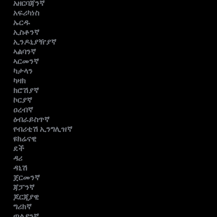
አዘርባጃንኛ
አፍሪካነስ
ኡርዱ
ኢስቶንኛ
ኢንዶኒያዥያኛ
ኣልባንኛ
ኣርመንኛ
ካታላን
ካዛክ
ክሮሽያኛ
ኮርያኛ
ዐረብኛ
ዕብራይስጥኛ
የብሪቲሽ ኢንግሊዝኛ
ዩክሬናዊ
ደች
ዳሪ
ዳኒሽ
ጀርመንኛ
ጃፓንኛ
ጆርጂያዊ
ግሪክኛ
ጣልያንኛ