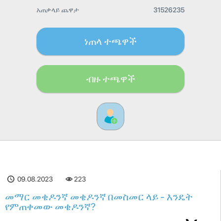
አጠቃላይ ጨዋታ
31526235
ነጠላ ተጫዋች
ብዙ ተጫዋች
09.08.2023
223
መማር መቄዶንኛ መቄዶንኛ በመስመር ላይ - እንዴት
የምጠቀመው መቄዶንኛ?