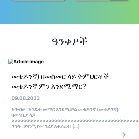
ዓንቀፆች
መቄዶንኛ) በመስመር ላይ ትምህርቶች
መቄዶንኛ ምን እንደሚማር?
09.08.2023
አጥብቃ "እንዴት መማር እንደሚቻል መቄዶንኛ (መቄዶንኛ)
በመግቢያ ላይ
>>>>>>>>>>>>>>>>>>>>>>>>>>>>>>>>>>>>>>>>>
ንግዱ. ሆኖም, የመሣሪያ አቀራረብ […]