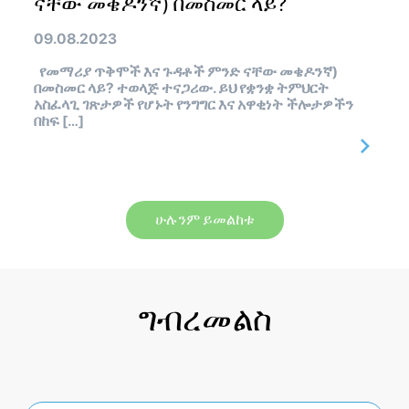
ናቸው መቄዶንኛ) በመስመር ላይ?
09.08.2023
የመማሪያ ጥቅሞች እና ጉዳቶች ምንድ ናቸው መቄዶንኛ)
በመስመር ላይ? ተወላጅ ተናጋሪው. ይህ የቋንቋ ትምህርት
አስፈላጊ ገጽታዎች የሆኑት የንግግር እና አዋቂነት ችሎታዎችን
በከፍ […]
ሁሉንም ይመልከቱ
ግብረመልስ