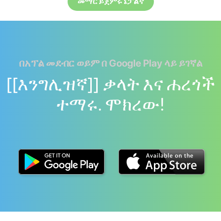
መማር ይጀምሩ ኔፓልኛ
በአፕል መደብር ወይም በ Google Play ላይ ይገኛል
[[እንግሊዝኛ]] ቃላት እና ሐረጎች
ተማሩ. ሞክረው!