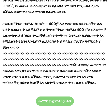
የተገደበ መዳረሻ
. በይነመረብ ብዙ የተለያዩ የመስመር ላይ ኮርሶች, ቁሳቁሶች እና
ሀብቶች, የተወሰኑት ውስን ወይም የተከፈለበት ምዝገባን የሚጠይቁ ሊሆኑ
ይችላሉ ወይም የተከፈለ ምዝገባ ይፈልጉ ይሆናል.
ዘይቤ = "ቅርጸ-ቁምፊ-ክብደት: - 400;" ሌላ የመስመር ላይ ኮርሶችዎ ሌላ
ጉዳት ሊደርስበት አይችልም
>
>
ቅጥ = "ቅርጸ-ቁምፊ: 400 ; "> በእውነተኛ
ጊዜ ውስጥ. ይህ ስለአስተናጋጆቹ ርዕሰ ጉዳዮች ግራ እንዲጋቡ ሊያደርግዎት እና
የሚፈልጉትን እገዛ እንዲያገኙ ሊያደርግዎት ይችላል.
ስፕሊፕ>
ትምህርት /
Stry << <<
>>>>>>>>>>>>>>>>>>>>>>>>>>>>>>>>>>>>>>>>>>
>>>>>>>>>>>>>>>>>>>>>>>>>>>>>>>>>>>>>>>>>>
>>>>>>>>>>>>>>>>>>>>>>>>>>> ግቦች. ተጣጣፊ መርሃ ግብር
ከመረጡ እና ጊዜን እና ገንዘብን ከመቁጠርዎ በመስመር ላይ ኮርሶች ለእርስዎ
ምርጥ ምርጫ ሊሆኑ ይችላሉ. ሆኖም, ተጨማሪ ማነቃቃትን እና የግል
ግንኙነቶችን, ባህላዊ ኮርሶች እና አስተማሪ የበለጠ ተገቢ ሊሆኑ ይችላሉ.
መማር ይጀምሩ ኔፓልኛ