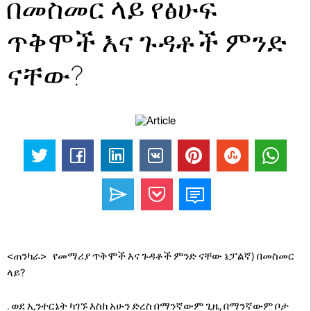
በመስመር ላይ የፅሁፍ
ጥቅሞች እና ጉዳቶች ምንድ
ናቸው?
<ጠንካራ> የመማሪያ ጥቅሞች እና ጉዳቶች ምንድ ናቸው ኔፓልኛ) በመስመር
ላይ?
. ወደ ኢንተርኔት ካገኙ እስከ አሁን ድረስ በማንኛውም ጊዜ, በማንኛውም ቦታ