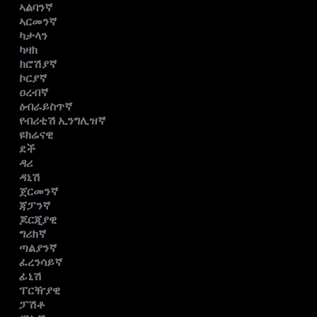
ኣልባንኛ
ኣርመንኛ
ካታላን
ካዛክ
ክሮሽያኛ
ኮርያኛ
ዐረብኛ
ዕብራይስጥኛ
የብሪቲሽ ኢንግሊዝኛ
ዩክሬናዊ
ደች
ዳሪ
ዳኒሽ
ጀርመንኛ
ጃፓንኛ
ጆርጂያዊ
ግሪክኛ
ጣልያንኛ
ፈረንሳይኛ
ፊኒሽ
ፐርዥያዊ
ፓሽቶ