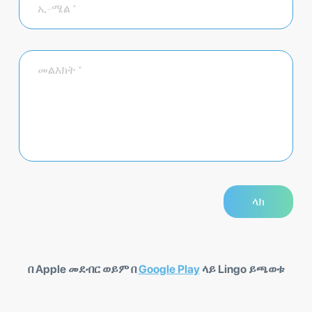
በ Apple መደብር ወይም በ
Google Play
ላይ Lingo ይጫወቱ