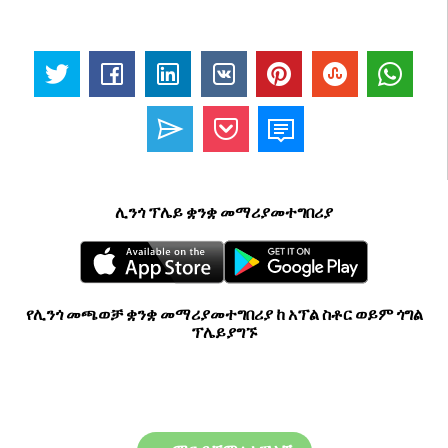
ሊንጎ ፕሌይ ቋንቋ መማሪያመተግበሪያ
የሊንጎ መጫወቻ ቋንቋ መማሪያመተግበሪያ ከ አፕል ስቶር ወይም ጎግል
ፕሌይያግኙ