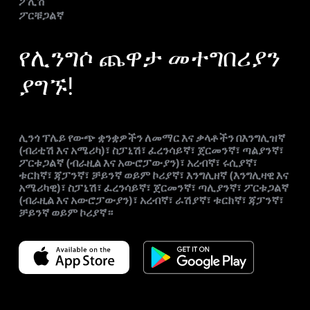
ፖሊሽ
ፖርቹጋልኛ
የሊንግሶ ጨዋታ መተግበሪያን
ያግኙ!
ሊንጎ ፕሌይ የውጭ ቋንቋዎችን ለመማር እና ቃላቶችን በእንግሊዝኛ
(ብሪቲሽ እና አሜሪካ)፣ ስፓኒሽ፣ ፈረንሳይኛ፣ ጀርመንኛ፣ ጣልያንኛ፣
ፖርቱጋልኛ (ብራዚል እና አውሮፓውያን)፣ አረብኛ፣ ሩሲያኛ፣
ቱርክኛ፣ ጃፓንኛ፣ ቻይንኛ ወይም ኮሪያኛ፣ እንግሊዘኛ (እንግሊዛዊ እና
አሜሪካዊ)፣ ስፓኒሽ፣ ፈረንሳይኛ፣ ጀርመንኛ፣ ጣሊያንኛ፣ ፖርቱጋልኛ
(ብራዚል እና አውሮፓውያን)፣ አረብኛ፣ ራሽያኛ፣ ቱርክኛ፣ ጃፓንኛ፣
ቻይንኛ ወይም ኮሪያኛ።