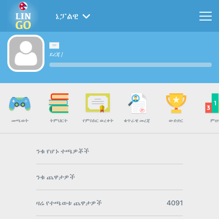
ኔፓልዊ
ደረጃ
/
መጫወት
ትምህርት
የምስክር ወረቀት
ቁጥራዊ መረጃ
ውድድር
ምዘ
ንቁ የሆኑ ተጫዎቾች
ንቁ ጨዋታዎች
ዛሬ የተጫወቱ ጨዋታዎች
4091