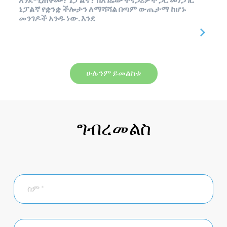
እንደሚጠቀሙ? ኔፓልኛ? ከአገሬው ተናጋሪዎች ጋር መነጋገር
ኔፓልኛ የቋንቋ ችሎታን ለማሻሻል በጣም ውጤታማ ከሆኑ
መንገዶች አንዱ ነው. እንደ
ሁሉንም ይመልከቱ
ግብረመልስ