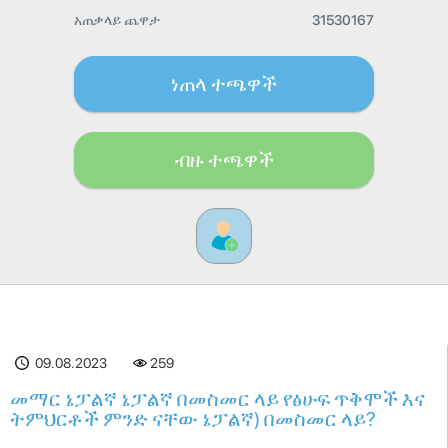
አጠቃላይ ጨዋታ
31530167
ነጠላ ተጫዋች
ብዙ ተጫዋች
09.08.2023
259
መማር ኔፓልኛ ኔፓልኛ በመስመር ላይ የፅሁፍ ጥቅሞች እና
ትምህርቶች ምንድ ናቸው ኔፓልኛ) በመስመር ላይ?