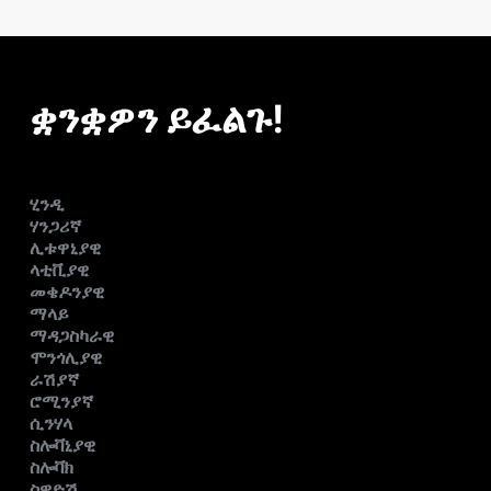
ቋንቋዎን ይፈልጉ!
ሂንዲ
ሃንጋሪኛ
ሊቱዋኒያዊ
ላቲቪያዊ
መቄዶንያዊ
ማላይ
ማዳጋስካራዊ
ሞንጎሊያዊ
ራሽያኛ
ሮሚንያኛ
ሲንሃላ
ስሎቫኒያዊ
ስሎቫክ
ስዊድሽ