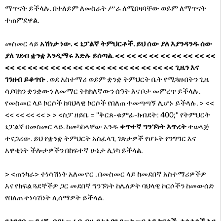
ማጥናት ይችላሉ. በተለይም ለመስራት ሥራ ለሚበዛባቸው ወይም ለማጥናት
ተጠምደዋል.
መስመር ላይ
አሽነታ ነው. < ኔፓልኛ ትምህርቶች. ይህ ሰው ያለ እያንዳንዱ ሰው
ያለ ገደብ ቋንቋ እንዲማሩ እድሉ ይሰጣል.
<< << << << << << << << <<
<< << << << << << << << << << << << << << <<
ጊዜን እና
ገንዘብ ይቆጥቡ
. ወደ አስተማሪ ወይም ቋንቋ ትምህርት ቤት የሚጓዙበትን ጊዜ
ሳያባክን ቋንቋውን ለመማር ትክክለኛውን ሰዓት እና ቦታ መምረጥ ይችላሉ.
የመስመር ላይ ኮርሶች ከባህላዊ ኮርሶች የበለጠ ተመጣጣኝ ሊሆኑ ይችላሉ.
> <<
<< << << <<
> > <ስፓ ዘይቤ = "ቅርጸ-ቁምፊ-ክብደት: 400;" የትምህርት
ኔፓልኛ በመስመር ላይ. ከመካከላቸው አንዱ
ቀጥተኛ ግንኙነት እጥረት
ተወላጅ
ተናጋሪው. ይህ የቋንቋ ትምህርት አስፈላጊ ገጽታዎች የሆኑት የንግግር እና
አዋቂነት ችሎታዎችን በከፍተኛ ሁኔታ ሊነካ ይችላል.
> <ጠንካራ> ተነሳሽነት አለመኖር
. በመስመር ላይ ከመደበኛ አስተማሪዎችዎ
እና የክፍል ጓደኞችዎ ጋር መደበኛ ግንኙነት ከሌለዎት ባህላዊ ኮርሶችን ከመውሰድ
የበለጠ ተነሳሽነት ሊሰማዎት ይችላል.