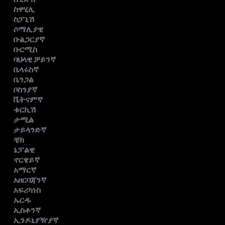
ስዋሂሊ
ስፓኒሽ
ሶማሊያዊ
ቡልጋርያኛ
ቡርሚስ
ባህላዊ ቻይንኛ
ቤላሩስኛ
ቤንጋል
ቦስንያኛ
ቬትናምኛ
ቱርኪሽ
ታሚል
ታይላንድኛ
ቼክ
ኔፓልዊ
ኖርዌይኛ
አማርኛ
አዘርባጃንኛ
አፍሪካነስ
ኡርዱ
ኢስቶንኛ
ኢንዶኒያዥያኛ