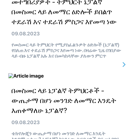
መተግበሪያዎች - ትምህርት ኔፓልኛ
በመስመር ላይ ለመማር ዕድሎች ይበልጥ
ተደራሽ እና ተደራሽ ምስጋና እየመጣ ነው
09.08.2023
የመስመር ላይ ትምህርት የሚያስፈልጉዎት ዕድሎች (ኔፓልኛ)
የበለጠ እና ተደራሽ ምስጋና እየመጣ ነው. በዛሬው ጊዜ በገበያው
ላይ ብዙ ኔፓልኛ አሉ እና በመካከላቸው ያለውን ምርጥ
በመስመር ላይ ኔፓልኛ ትምህርቶች -
ውጤታማ በሆነ መንገድ ለመማር እንዴት
እጠቀማለሁ ኔፓልኛ?
09.08.2023
ቴክኖሎጂን ውጤታማ በሆነ መንገድ ለመማር እንዴት