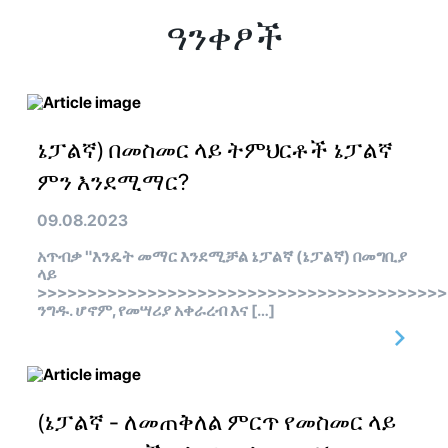
ዓንቀፆች
ኔፓልኛ) በመስመር ላይ ትምህርቶች ኔፓልኛ
ምን እንደሚማር?
09.08.2023
አጥብቃ "እንዴት መማር እንደሚቻል ኔፓልኛ (ኔፓልኛ) በመግቢያ
ላይ
>>>>>>>>>>>>>>>>>>>>>>>>>>>>>>>>>>>>>>>>>
ንግዱ. ሆኖም, የመሣሪያ አቀራረብ እና […]
(ኔፓልኛ - ለመጠቅለል ምርጥ የመስመር ላይ