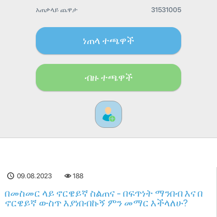
አጠቃላይ ጨዋታ
31531005
ነጠላ ተጫዋች
ብዙ ተጫዋች
09.08.2023
188
በመስመር ላይ ኖርዌይኛ ስልጠና - በፍጥነት ማንበብ እና በ
ኖርዌይኛ ውስጥ እያነበብኩኝ ምን መማር እችላለሁ?