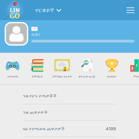
ኖርዌይኛ
ደረጃ
/
መጫወት
ትምህርት
የምስክር ወረቀት
ቁጥራዊ መረጃ
ውድድር
ምዘ
ንቁ የሆኑ ተጫዎቾች
ንቁ ጨዋታዎች
ዛሬ የተጫወቱ ጨዋታዎች
4199