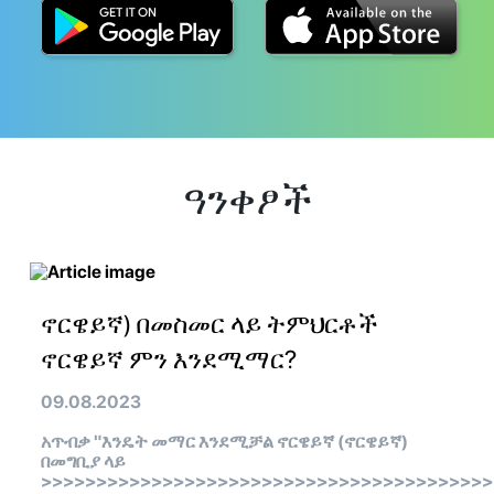
ዓንቀፆች
ኖርዌይኛ) በመስመር ላይ ትምህርቶች
ኖርዌይኛ ምን እንደሚማር?
09.08.2023
አጥብቃ "እንዴት መማር እንደሚቻል ኖርዌይኛ (ኖርዌይኛ)
በመግቢያ ላይ
>>>>>>>>>>>>>>>>>>>>>>>>>>>>>>>>>>>>>>>>>