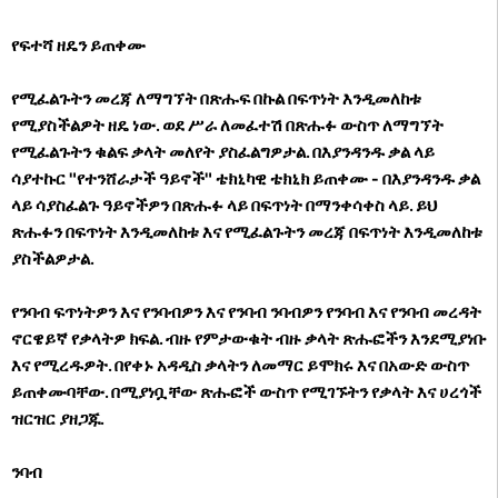
የፍተሻ ዘዴን ይጠቀሙ
የሚፈልጉትን መረጃ ለማግኘት በጽሑፍ በኩል በፍጥነት እንዲመለከቱ
የሚያስችልዎት ዘዴ ነው. ወደ ሥራ ለመፈተሽ በጽሑፉ ውስጥ ለማግኘት
የሚፈልጉትን ቁልፍ ቃላት መለየት ያስፈልግዎታል. በእያንዳንዱ ቃል ላይ
ሳያተኩር "የተንሸራታች ዓይኖች" ቴክኒካዊ ቴክኒክ ይጠቀሙ - በእያንዳንዱ ቃል
ላይ ሳያስፈልጉ ዓይኖችዎን በጽሑፉ ላይ በፍጥነት በማንቀሳቀስ ላይ. ይህ
ጽሑፉን በፍጥነት እንዲመለከቱ እና የሚፈልጉትን መረጃ በፍጥነት እንዲመለከቱ
ያስችልዎታል.
የንባብ ፍጥነትዎን እና የንባብዎን እና የንባብ ንባብዎን የንባብ እና የንባብ መረዳት
ኖርዌይኛ የቃላትዎ ክፍል. ብዙ የምታውቁት ብዙ ቃላት ጽሑፎችን እንደሚያነቡ
እና የሚረዱዎት. በየቀኑ አዳዲስ ቃላትን ለመማር ይሞክሩ እና በአውድ ውስጥ
ይጠቀሙባቸው. በሚያነቧቸው ጽሑፎች ውስጥ የሚገኙትን የቃላት እና ሀረጎች
ዝርዝር ያዘጋጁ.
ንባብ