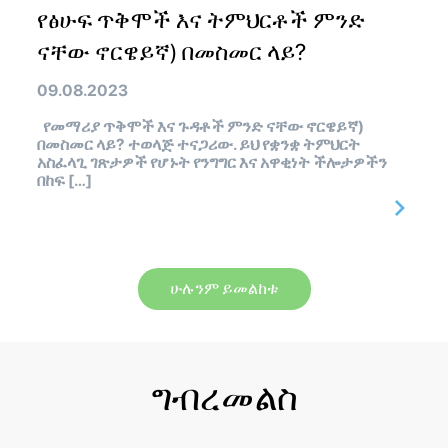
የፅሁፍ ጥቅሞች እና ትምህርቶች ምንድ
ናቸው ኖርዌይኛ) በመስመር ላይ?
09.08.2023
የመማሪያ ጥቅሞች እና ጉዳቶች ምንድ ናቸው ኖርዌይኛ)
በመስመር ላይ? ተወላጅ ተናጋሪው. ይህ የቋንቋ ትምህርት
አስፈላጊ ገጽታዎች የሆኑት የንግግር እና አዋቂነት ችሎታዎችን
በከፍ […]
ሁሉንም ይመልከቱ
ግብረመልስ