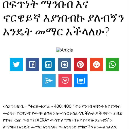
በፍጥነት ማንበብ እና
ኖርዌይኛ እያነበብኩ ያለብኝን
እንዴት መማር እችላለሁ?
<ስፓዝ ዘይቤ = "ቅርጸ-ቁምፊ - 400; 400;" ጥሩ የንባብ ፍጥነት እና የንባብ
መረዳት ኖርዌይኛ የውጭ ቋንቋን ለመማር አስፈላጊ ችሎታዎች ናቸው. በዚህ
የጥናት ርዕስ ውስጥ በ XERAY ውስጥ ለማንበብ እና የተሻሉ ጽሑፎችን
ለማንበብ እንዴት መማር እንዳለባቸው አንዳንድ ምክሮችን እንመለከታለን.