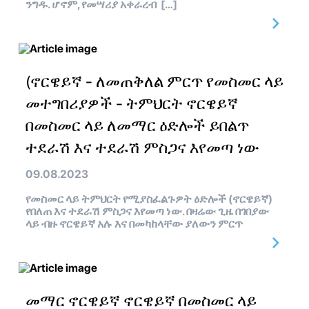
ንግዱ. ሆኖም, የመሣሪያ አቀራረብ […]
(ኖርዌይኛ - ለመጠቅለል ምርጥ የመስመር ላይ
መተግበሪያዎች - ትምህርት ኖርዌይኛ
በመስመር ላይ ለመማር ዕድሎች ይበልጥ
ተደራሽ እና ተደራሽ ምስጋና እየመጣ ነው
09.08.2023
የመስመር ላይ ትምህርት የሚያስፈልጉዎት ዕድሎች (ኖርዌይኛ)
የበለጠ እና ተደራሽ ምስጋና እየመጣ ነው. በዛሬው ጊዜ በገበያው
ላይ ብዙ ኖርዌይኛ አሉ እና በመካከላቸው ያለውን ምርጥ
መማር ኖርዌይኛ ኖርዌይኛ በመስመር ላይ