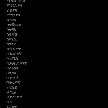
ማዳጋስካራዊ
ሞንጎሊያዊ
ራሽያኛ
ሮሚንያኛ
ሲንሃላ
ስሎቫኒያዊ
ስሎቫክ
ስዊድሽ
ስዋሂሊ
ስፓኒሽ
ሶማሊያዊ
ቡልጋርያኛ
ቡርሚስ
ባህላዊ ቻይንኛ
ቤላሩስኛ
ቤንጋል
ቦስንያኛ
ቬትናምኛ
ቱርኪሽ
ታሚል
ታይላንድኛ
ቼክ
ኔፓልዊ