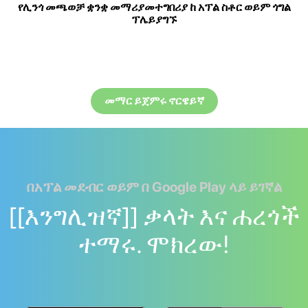
የሊንጎ መጫወቻ ቋንቋ መማሪያመተግበሪያ ከ አፕል ስቶር ወይም ጎግል
ፕሌይያግኙ
መማር ይጀምሩ ኖርዌይኛ
በአፕል መደብር ወይም በ Google Play ላይ ይገኛል
[[እንግሊዝኛ]] ቃላት እና ሐረጎች
ተማሩ. ሞክረው!