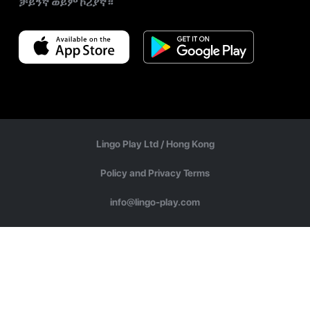
ቻይንኛ ወይም ኮሪያኛ።
Lingo Play Ltd /
Hong Kong
Policy and Privacy Terms
info@lingo-play.com