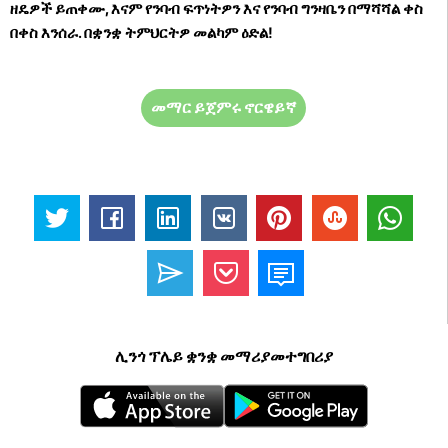
ዘዴዎች ይጠቀሙ, እናም የንባብ ፍጥነትዎን እና የንባብ ግንዛቤን በማሻሻል ቀስ
በቀስ እንሰራ. በቋንቋ ትምህርትዎ መልካም ዕድል!
መማር ይጀምሩ ኖርዌይኛ
ሊንጎ ፕሌይ ቋንቋ መማሪያመተግበሪያ