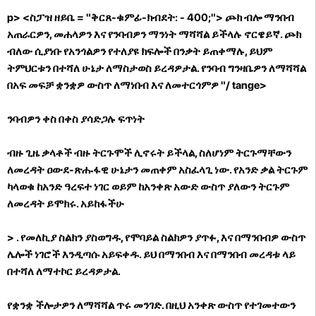
p> <ስፓዝ ዘይቤ = "ቅርጸ-ቁምፊ-ክብደት: - 400;"> ጮክ ብሎ ማንበብ
አጠራርዎን, መሐላዎን እና የንባብዎን ማንነት ማሻሻል ይችላሉ ኖርዌይኛ. ጮክ
ብለው ሲያነቡ የአንጎልዎን የተለያዩ ክፍሎች በንቃት ይጠቀማሉ, ይህም
ትምህርቱን በተሻለ ሁኔታ ለማስታወስ ይረዳዎታል. የንባብ ግንዛቤዎን ለማሻሻል
በአፍ መፍቻ ቋንቋዎ ውስጥ ለማነበብ እና ለመተርጎምዎ "/ tange>
ንባብዎን ቀስ በቀስ ያሳድጋሉ ፍጥነት
ብዙ ጊዜ ቃላቶች ብዙ ትርጉሞች ሊኖሩት ይችላል, ስለሆነም ትርጉማቸውን
ለመረዳት ዐውደ-ጽሑፋዊ ሁኔታን መጠቀም አስፈላጊ ነው. የአንድ ቃል ትርጉም
ካላወቁ ከአንድ ዓረፍተ ነገር ወይም ከአንቀጽ አውድ ውስጥ ያለውን ትርጉም
ለመረዳት ይሞክሩ.
አይከፋችሁ
> . የመለኪያ ስልክን ያስወግዱ, የሞባይል ስልክዎን ያጥፉ, እና በማንበብዎ ውስጥ
ሌሎች ነገሮች እንዲጣሱ አይፍቀዱ. ይህ በማንበብ እና በማንበብ መረዳቱ ላይ
በተሻለ ለማተኮር ይረዳዎታል.
የቋንቋ ችሎታዎን ለማሻሻል ጥሩ መንገድ. በዚህ አንቀጽ ውስጥ የተገመተውን