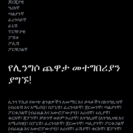
ጆርጂያዊ
ግሪክኛ
ጣልያንኛ
ፈረንሳይኛ
ፊኒሽ
ፐርዥያዊ
ፓሽቶ
ፖሊሽ
ፖርቹጋልኛ
የሊንግሶ ጨዋታ መተግበሪያን
ያግኙ!
ሊንጎ ፕሌይ የውጭ ቋንቋዎችን ለመማር እና ቃላቶችን በእንግሊዝኛ
(ብሪቲሽ እና አሜሪካ)፣ ስፓኒሽ፣ ፈረንሳይኛ፣ ጀርመንኛ፣ ጣልያንኛ፣
ፖርቱጋልኛ (ብራዚል እና አውሮፓውያን)፣ አረብኛ፣ ሩሲያኛ፣
ቱርክኛ፣ ጃፓንኛ፣ ቻይንኛ ወይም ኮሪያኛ፣ እንግሊዘኛ (እንግሊዛዊ እና
አሜሪካዊ)፣ ስፓኒሽ፣ ፈረንሳይኛ፣ ጀርመንኛ፣ ጣሊያንኛ፣ ፖርቱጋልኛ
(ብራዚል እና አውሮፓውያን)፣ አረብኛ፣ ራሽያኛ፣ ቱርክኛ፣ ጃፓንኛ፣