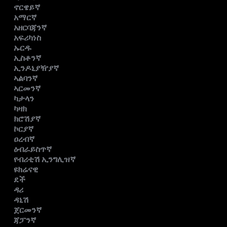
ኖርዌይኛ
አማርኛ
አዘርባጃንኛ
አፍሪካነስ
ኡርዱ
ኢስቶንኛ
ኢንዶኒያዥያኛ
ኣልባንኛ
ኣርመንኛ
ካታላን
ካዛክ
ክሮሽያኛ
ኮርያኛ
ዐረብኛ
ዕብራይስጥኛ
የብሪቲሽ ኢንግሊዝኛ
ዩክሬናዊ
ደች
ዳሪ
ዳኒሽ
ጀርመንኛ
ጃፓንኛ