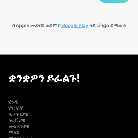
በ Apple መደብር ወይም በ
Google Play
ላይ Lingo ይጫወቱ
ቋንቋዎን ይፈልጉ!
ሂንዲ
ሃንጋሪኛ
ሊቱዋኒያዊ
ላቲቪያዊ
መቄዶንያዊ
ማላይ