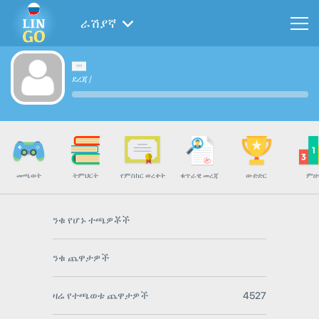
ራሽያኛ
ደረጃ
/
መጫወት
ትምህርት
የምስክር ወረቀት
ቁጥራዊ መረጃ
ውድድር
ምዘ
ንቁ የሆኑ ተጫዎቾች
ንቁ ጨዋታዎች
ዛሬ የተጫወቱ ጨዋታዎች
4527