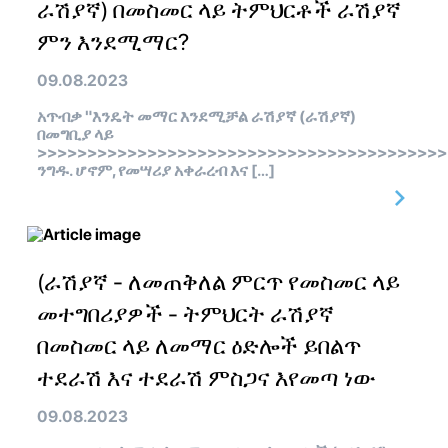
ራሽያኛ) በመስመር ላይ ትምህርቶች ራሽያኛ
ምን እንደሚማር?
09.08.2023
አጥብቃ "እንዴት መማር እንደሚቻል ራሽያኛ (ራሽያኛ)
በመግቢያ ላይ
>>>>>>>>>>>>>>>>>>>>>>>>>>>>>>>>>>>>>>>>>
ንግዱ. ሆኖም, የመሣሪያ አቀራረብ እና […]
(ራሽያኛ - ለመጠቅለል ምርጥ የመስመር ላይ
መተግበሪያዎች - ትምህርት ራሽያኛ
በመስመር ላይ ለመማር ዕድሎች ይበልጥ
ተደራሽ እና ተደራሽ ምስጋና እየመጣ ነው
09.08.2023