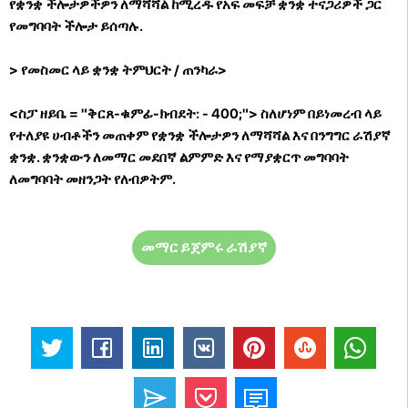
የቋንቋ ችሎታዎችዎን ለማሻሻል ከሚረዱ የአፍ መፍቻ ቋንቋ ተናጋሪዎች ጋር
የመግባባት ችሎታ ይሰጣሉ.
> የመስመር ላይ ቋንቋ ትምህርት / ጠንካራ>
<ስፓ ዘይቤ = "ቅርጸ-ቁምፊ-ክብደት: - 400;"> ስለሆነም በይነመረብ ላይ
የተለያዩ ሀብቶችን መጠቀም የቋንቋ ችሎታዎን ለማሻሻል እና በንግግር ራሽያኛ
ቋንቋ. ቋንቋውን ለመማር መደበኛ ልምምድ እና የማያቋርጥ መግባባት
ለመግባባት መዘንጋት የለብዎትም.
መማር ይጀምሩ ራሽያኛ