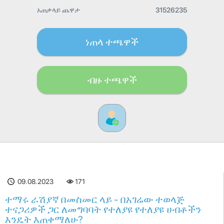
አጠቃላይ ጨዋታ
31526235
ነጠላ ተጫዋች
ብዙ ተጫዋች
09.08.2023
171
ተማሩ ራሽያኛ በመስመር ላይ - በአገሬው ተወላጅ
ተናጋሪዎች ጋር ለመግባባት የተለያዩ የተለያዩ ሀብቶችን
እንዴት እጠቀማለሁ?