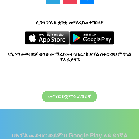
ሊንጎ ፕሌይ ቋንቋ መማሪያመተግበሪያ
የሊንጎ መጫወቻ ቋንቋ መማሪያመተግበሪያ ከ አፕል ስቶር ወይም ጎግል
ፕሌይያግኙ
መማር ይጀምሩ ራሽያኛ
በአፕል መደብር ወይም በ Google Play ላይ ይገኛል