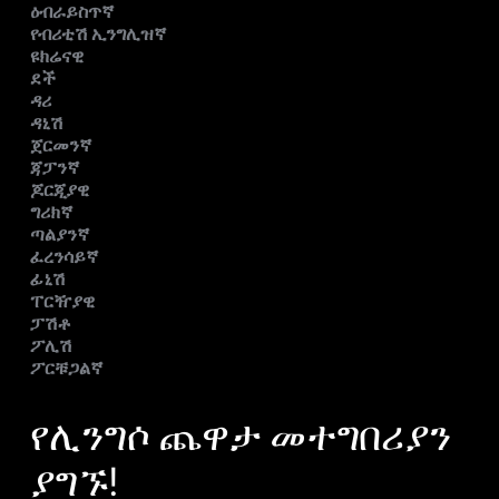
ዕብራይስጥኛ
የብሪቲሽ ኢንግሊዝኛ
ዩክሬናዊ
ደች
ዳሪ
ዳኒሽ
ጀርመንኛ
ጃፓንኛ
ጆርጂያዊ
ግሪክኛ
ጣልያንኛ
ፈረንሳይኛ
ፊኒሽ
ፐርዥያዊ
ፓሽቶ
ፖሊሽ
ፖርቹጋልኛ
የሊንግሶ ጨዋታ መተግበሪያን
ያግኙ!