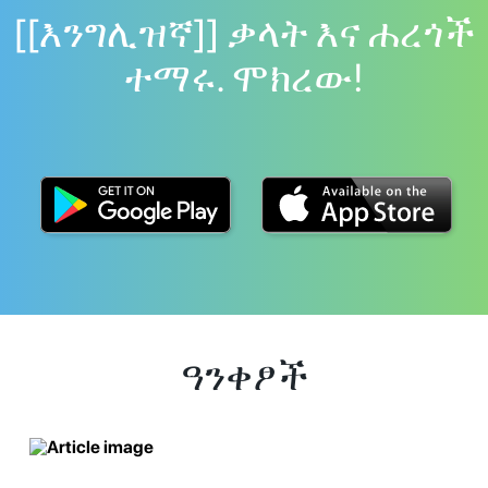
[[እንግሊዝኛ]] ቃላት እና ሐረጎች
ተማሩ. ሞክረው!
ዓንቀፆች