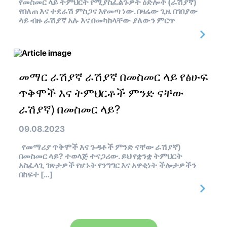
የመስመር ላይ ትምህርት የሚያስፈልጉዎት ዕድሎች (ራሽያኛ)
የበለጠ እና ተደራሽ ምስጋና እየመጣ ነው. በዛሬው ጊዜ በገበያው
ላይ ብዙ ራሽያኛ አሉ እና በመካከላቸው ያለውን ምርጥ
መማር ራሽያኛ ራሽያኛ በመስመር ላይ የፅሁፍ
ጥቅሞች እና ትምህርቶች ምንድ ናቸው
ራሽያኛ) በመስመር ላይ?
09.08.2023
የመማሪያ ጥቅሞች እና ጉዳቶች ምንድ ናቸው ራሽያኛ)
በመስመር ላይ? ተወላጅ ተናጋሪው. ይህ የቋንቋ ትምህርት
አስፈላጊ ገጽታዎች የሆኑት የንግግር እና አዋቂነት ችሎታዎችን
በከፍተ […]