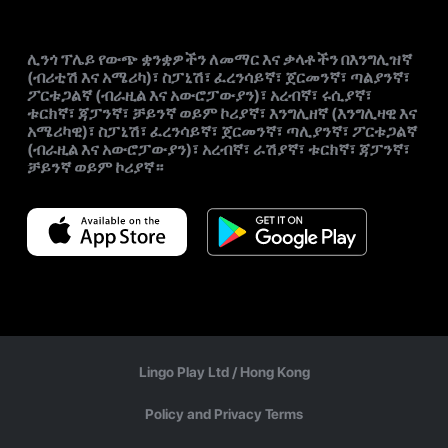
ሊንጎ ፕሌይ የውጭ ቋንቋዎችን ለመማር እና ቃላቶችን በእንግሊዝኛ
(ብሪቲሽ እና አሜሪካ)፣ ስፓኒሽ፣ ፈረንሳይኛ፣ ጀርመንኛ፣ ጣልያንኛ፣
ፖርቱጋልኛ (ብራዚል እና አውሮፓውያን)፣ አረብኛ፣ ሩሲያኛ፣
ቱርክኛ፣ ጃፓንኛ፣ ቻይንኛ ወይም ኮሪያኛ፣ እንግሊዘኛ (እንግሊዛዊ እና
አሜሪካዊ)፣ ስፓኒሽ፣ ፈረንሳይኛ፣ ጀርመንኛ፣ ጣሊያንኛ፣ ፖርቱጋልኛ
(ብራዚል እና አውሮፓውያን)፣ አረብኛ፣ ራሽያኛ፣ ቱርክኛ፣ ጃፓንኛ፣
ቻይንኛ ወይም ኮሪያኛ።
Lingo Play Ltd /
Hong Kong
Policy and Privacy Terms