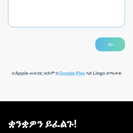
በ Apple መደብር ወይም በ
Google Play
ላይ Lingo ይጫወቱ
ቋንቋዎን ይፈልጉ!