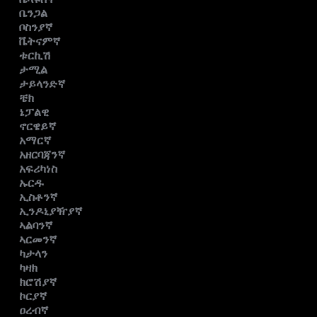
ቤንጋል
ቦስንያኛ
ቬትናምኛ
ቱርኪሽ
ታሚል
ታይላንድኛ
ቼክ
ኔፓልዊ
ኖርዌይኛ
አማርኛ
አዘርባጃንኛ
አፍሪካነስ
ኡርዱ
ኢስቶንኛ
ኢንዶኒያዥያኛ
ኣልባንኛ
ኣርመንኛ
ካታላን
ካዛክ
ክሮሽያኛ
ኮርያኛ
ዐረብኛ