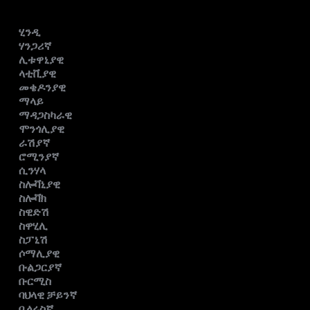
ሂንዲ
ሃንጋሪኛ
ሊቱዋኒያዊ
ላቲቪያዊ
መቄዶንያዊ
ማላይ
ማዳጋስካራዊ
ሞንጎሊያዊ
ራሽያኛ
ሮሚንያኛ
ሲንሃላ
ስሎቫኒያዊ
ስሎቫክ
ስዊድሽ
ስዋሂሊ
ስፓኒሽ
ሶማሊያዊ
ቡልጋርያኛ
ቡርሚስ
ባህላዊ ቻይንኛ
ቤላሩስኛ