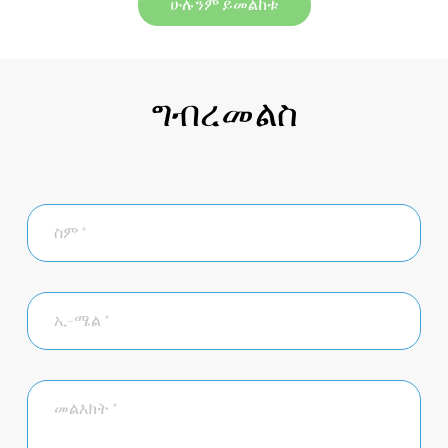
ሁሉንም ይመልከቱ
ግብረመልስ