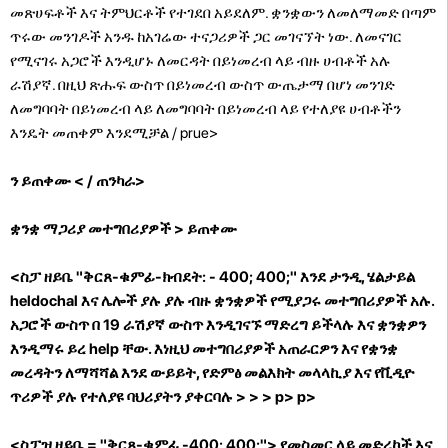
መጽሀፍቶች እና ትምህርቶች የተገደበ አይደለም. ቋንቋውን ለመለማመድ በጣም
ጥሩው መንገዶች አንዱ ከአገሬው ተናጋሪዎች ጋር መገናኘት ነው. ለመናገር
የሚናገሩ አጋሮች እንዲሆኑ ለመርዳት በይነመረብ ላይ ብዙ ሀብቶች አሉ
ራሽያኛ. በዚህ ጽሑፍ ውስጥ በይነመረብ ውስጥ ውጤታማ በሆነ መንገድ
ለመግባባት በይነመረብ ላይ ለመግባባት በይነመረብ ላይ የተለያዩ ሀብቶችን
እንዴት መጠቀም እንደሚቻል / prue>
ን ይጠቀሙ < / ጠንካራ>
ቋንቋ ማጋሪያ መተግበሪያዎች
> ይጠቀሙ
<ስፓ ዘይቤ "ቅርጸ-ቁምፊ-ክብደት: - 400; 400;" እንደ ታንዲ, ሄልታይል
heldochal እና ሌሎች ያሉ ያሉ ብዙ ቋንቋዎች የሚያጋሩ መተግበሪያዎች አሉ.
አጋሮች ውስጥ በ 19 ራሽያኛ ውስጥ እንዲገናኙ ማድረግ ይችላሉ እና ቋንቋዎን
እንዲማሩ ይረ help ቸው. እነዚህ መተግበሪያዎች አጠራርዎን እና የቋንቋ
መረዳትን ለማሻሻል እንደ ውይይት, የድምፅ መልእክት መላላኪያ እና የቪዲዮ
ጥሪዎች ያሉ የተለያዩ ባህሪያትን ያቀርባሉ
>
>
> p> p>
<ስፓዝ ዘይቤ = "ቅርጸ-ቁምፊ -400; 400;"> የመስመር ላይ መድረኮች እና