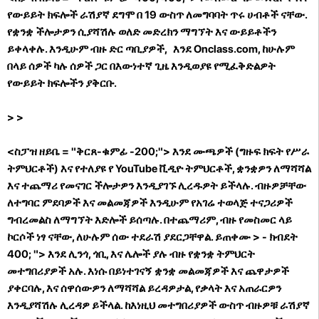
የውይይት ክፍሎች ራሽያኛ ደግሞ በ 19 ውስጥ ለመግባባት ጥሩ ሀብቶች ናቸው.
የቋንቋ ችሎታዎን ሲያሻሽሉ ወለድ መድረክን ማግኘት እና ውይይቶችን
ይቀላቀሉ. እንዲሁም ብዙ ድር ጣቢያዎች, እንደ Onclass.com, ከሁሉም
በላይ ሰዎች ካሉ ሰዎች ጋር በእውነተኛ ጊዜ እንዲወያዩ የሚፈቅድልዎት
የውይይት ክፍሎችን ያቅርቡ.
>
>
<ስፓዝ ዘይቤ = "ቅርጸ-ቁምፊ -200;"> እንደ ሙጫዎች (ግዙፍ ክፍት የሥራ
ትምህርቶች) እና የተለያዩ የ YouTube ቪዲዮ ትምህርቶች, ቋንቋዎን ለማሻሻል
እና ተጨማሪ የመናገር ችሎታዎን እንዲያገኙ ሊረዱዎት ይችላሉ. ብዙዎቻቸው
ለተግባር ምደባዎች እና መልመጃዎች እንዲሁም የአገሬ ተወላጅ ተናጋሪዎች
ግብረመልስ ለማግኘት እድሎች ይሰጣሉ. በተጨማሪም, ብዙ የመስመር ላይ
ኮርሶች ነፃ ናቸው, ለሁሉም ሰው ተደራሽ ያደርጋቸዋል.
ይጠቀሙ
> - ክብደት
400; "> እንደ ሊንጎ, ጎቢ, እና ሌሎች ያሉ ብዙ የቋንቋ ትምህርት
መተግበሪያዎች አሉ. እነሱ በይነተገናኝ ቋንቋ መልመጃዎች እና ጨዋታዎች
ያቀርባሉ, እና ሰዋሰውዎን ለማሻሻል ይረዳዎታል, የቃላት እና አጠራርዎን
እንዲያሻሽሉ ሊረዳዎ ይችላል. ከእነዚህ መተግበሪያዎች ውስጥ ብዙዎቹ ራሽያኛ