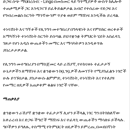
ድጋፍ ሰጭ ማህበረሰብ: - Lingo በመስመር ላይ ግጥሚያዎች ውስጥ ከሌሎች
ተጠቃሚዎች ጋር እንዲገናኙ ይፈቅድልዎታል. አብሮ የተሰራው የድጋፍ እና
የግብረመልስ ስርዓት ማንኛውንም ጥያቄ ወይም ማሸነፍ እንዲችሉ ይረዳል.
ተነሳሽነት እና ግኝቶች የሊንግጎ መተግበሪያ በግላዊነት እና የምስክር ወረቀቶች
አማካኝነት ተነሳሽነት ስርዓት ይሰጣል. ይህ የቋንቋ ትምህርት ሂደት አስፈላጊ
ገጽታ የሆነ አዲስ ውጤቶችን መማር እና ማሳካትዎን እንዲቀጥሉ
ያበረታታዎታል.
የሊንግጎ መተግበሪያን በማስጀመር ላይ ራሽያኛ, የተከናወኑ ተፈታታኝ
ሁኔታዎችን ለማሸነፍ እና ቋንቋውን ከቧንቧዎች ለመገኘት የሚያስፈልጉ ነገሮች
ሁሉ ይገኙበታል. ያስታውሱ ልምምድ, ተነሳሽነት, ተነሳሽነት እና የተለያዩ
የመማር ዘዴዎች አጠቃቀም ቁልፍ ነገሮች ናቸው.
ማጠቃለያ
ቋንቋውን ራሽያኛ ቋንቋው ተፈታታኝ ሊሆን ይችላል, ነገር ግን በትክክለኛው
አቀራረብ እና ድጋፍ ችግሮች ማሸነፍ እና ተፈላጊ ውጤቶችን ማሳለፍ ይችላሉ.
ግቦችዎን ይግለጹ, ተስማሚ የትምህርት ዘዴዎችን ይምረጡ, በመደበኛነት