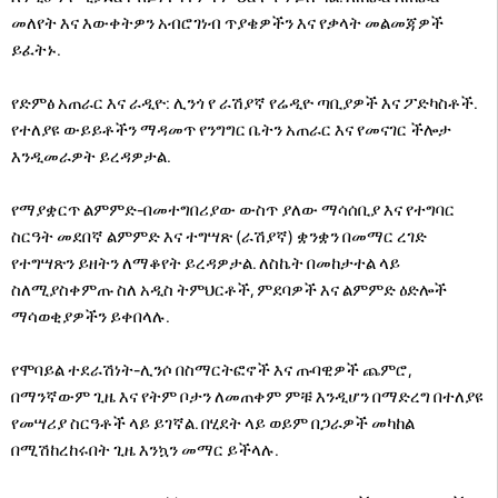
መለየት እና እውቀትዎን አብሮገነብ ጥያቄዎችን እና የቃላት መልመጃዎች
ይፈትኑ.
የድምፅ አጠራር እና ራዲዮ: ሊንጎ የ ራሽያኛ የሬዲዮ ጣቢያዎች እና ፖድካስቶች.
የተለያዩ ውይይቶችን ማዳመጥ የንግግር ቤትን አጠራር እና የመናገር ችሎታ
እንዲመራዎት ይረዳዎታል.
የማያቋርጥ ልምምድ-በመተግበሪያው ውስጥ ያለው ማሳሰቢያ እና የተግባር
ስርዓት መደበኛ ልምምድ እና ተግሣጽ (ራሽያኛ) ቋንቋን በመማር ረገድ
የተግሣጽን ይዘትን ለማቆየት ይረዳዎታል. ለስኬት በመከታተል ላይ
ስለሚያስቀምጡ ስለ አዲስ ትምህርቶች, ምደባዎች እና ልምምድ ዕድሎች
ማሳወቂያዎችን ይቀበላሉ.
የሞባይል ተደራሽነት-ሊንሶ በስማርትፎኖች እና ጡባዊዎች ጨምሮ,
በማንኛውም ጊዜ እና የትም ቦታን ለመጠቀም ምቹ እንዲሆን በማድረግ በተለያዩ
የመሣሪያ ስርዓቶች ላይ ይገኛል. በሂደት ላይ ወይም በጋራዎች መካከል
በሚሽከረከሩበት ጊዜ እንኳን መማር ይችላሉ.