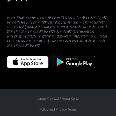
ሊንጎ ፕሌይ የውጭ ቋንቋዎችን ለመማር እና ቃላቶችን በእንግሊዝኛ
(ብሪቲሽ እና አሜሪካ)፣ ስፓኒሽ፣ ፈረንሳይኛ፣ ጀርመንኛ፣ ጣልያንኛ፣
ፖርቱጋልኛ (ብራዚል እና አውሮፓውያን)፣ አረብኛ፣ ሩሲያኛ፣ ቱርክኛ፣
ጃፓንኛ፣ ቻይንኛ ወይም ኮሪያኛ፣ እንግሊዘኛ (እንግሊዛዊ እና
አሜሪካዊ)፣ ስፓኒሽ፣ ፈረንሳይኛ፣ ጀርመንኛ፣ ጣሊያንኛ፣ ፖርቱጋልኛ
(ብራዚል እና አውሮፓውያን)፣ አረብኛ፣ ራሽያኛ፣ ቱርክኛ፣ ጃፓንኛ፣
ቻይንኛ ወይም ኮሪያኛ።
Lingo Play Ltd /
Hong Kong
Policy and Privacy Terms