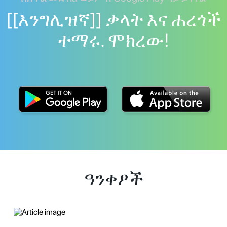
[[እንግሊዝኛ]] ቃላት እና ሐረጎች
ተማሩ. ሞክረው!
ዓንቀፆች