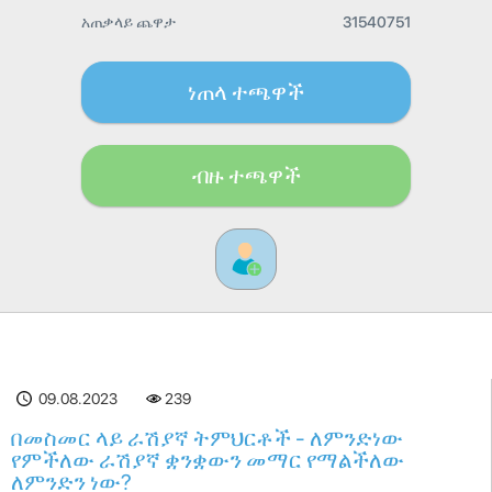
አጠቃላይ ጨዋታ
31540751
ነጠላ ተጫዋች
ብዙ ተጫዋች
09.08.2023
239
በመስመር ላይ ራሽያኛ ትምህርቶች - ለምንድነው
የምችለው ራሽያኛ ቋንቋውን መማር የማልችለው
ለምንድን ነው?