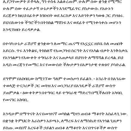
ሊያጋጥሙዎት ይችላሉ, ግን ተስፋ አልቆረጡም. ሁሉም ሰው ቋንቋ የሚማር
ሁሉም ሰው ተፈታታኝ ሁኔታዎችን እንደሚፈጥር ያስታውሱ. የአሁኑን
ደረጃዎን ከዚህ በፊትዎ ከገቡበት ወደ እርስዎ እና እድገትዎን ካወቁ ጋር ያነፃፅሩ.
ይህ በእውነቱ ችግሮችን በትክክል ማሸነፍ እና ወደፊት የሚንቀሳቀሱ መሆኑን
እንዲገነዘቡ ይረዳዎታል.
በተሳካ ሁኔታ ራሽያኛ ቋንቋውን ለመማር ጤናማ የአኗኗር ዘይቤ ስለ መጠበቅ
አይርሱ. ጥሩ እንቅልፍ, ትክክለኛ የአመጋገብ ስርዓት እና የአካል ብቃት እንቅስቃሴ
የአንጎልዎን የእውቀት ተግባራት እና አጠቃላይ ደህንነት ለማሻሻል ይረዳል. ይህ
አዲስ መረጃን የመማር እና የመውሰድ ችሎታዎን በአዎንታዊ ተጽዕኖ ያሳድራል.
ደግሞም በአከባቢው ከሚገኘው ዓለም ተመስጦን ይፈልጉ. - አገራት በ ከአገሬው
ተወላጅ ተናጋሪዎች ጋር መጓዝ እና መነጋገሪያ በአንዴዎች ራሽያኛ ውስጥ
ያጠምቃል - ዕውቀትዎን በተግባር ላይ ተግባራዊ ማድረግ በሚችሉበት አካባቢ
የመናገር አከባቢ.
እንዲሁም በማጥናት እና በመዝናኛ መካከል ሚዛን ጠብቆ ማቆየት አስፈላጊ ነው.
በቋንቋ ትምህርት እራስዎን አይጫኑ, ለማረፍ እና ለማስኬድ የአንጎል ጊዜዎን
ይስጡ. መደበኛ እረፍቶች ኃይልን ጠብቆ ለማቆየት እና በጥናቶችዎ ውስጥ