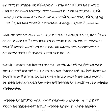
ተስማሚ የትምህርት ዘዴዎች-አንድ ሰው የግል ፍላጎቶችዎን እና የመማር
ዘይቤዎን የትኛውን እንደሚስማማ ለመወሰን የተለያዩ የትምህርት ዘዴዎች
ሙከራ ያድርጉ. ውጤታማ የመስመር ላይ ኮርሶችን, መተግበሪያዎችን, የቋንቋ
ሀብቶችን, እና አስተማሪዎች እና የአገሬው ተወላጅ ተናጋሪዎች ይጠቀሙ.
የራስ-ግምገማ እና የሂደት መከታተያ: የተማሩትን አዳዲስ ቃላትን, ሀረጎችን እና
ሰዋሰዋዊ መዋቅሮችን የሚጽፉበትን የትምህርት ጆርናል ያድርጉ. ያደረጉትን
ግኝቶች ለማየት እድገትዎን ይከታተሉ. ይህ አፈፃፀምዎን ለመገምገም እና
ለተጨማሪ ትምህርት ተጨማሪ ተነሳሽነት ይሰጣሉ.
የመረጃ ከመጠን በላይ ከመጫን ተቆጠብ-መማር ራሽያኛ የረጅም ጊዜ ሂደት
ነው, ስለሆነም ሁሉንም ነገር በአንድ ጊዜ ለመምጠጥ አይሞክሩ. ትምህርቱን ወደ
ትናንሽ ክፍሎች ይሰብሩ እና እያንዳንዱን ክፍል ለመረዳት በቂ ጊዜ ይመደባሉ.
ቀስ በቀስ አቀራረብ አዲስ እውቀትን ለማስተካከል እና የመረጃ ጫናን ለመከላከል
ያስችልዎታል.
መግባባት እና ልምምድ: - በእውነተኛ የሕይወት ሁኔታዎች ውስጥ ራሽያኛ
ያድርጉ እና በስህተቶችም እንኳ ለመግባባት አይፍሩ. የውይይት ክለቦችን