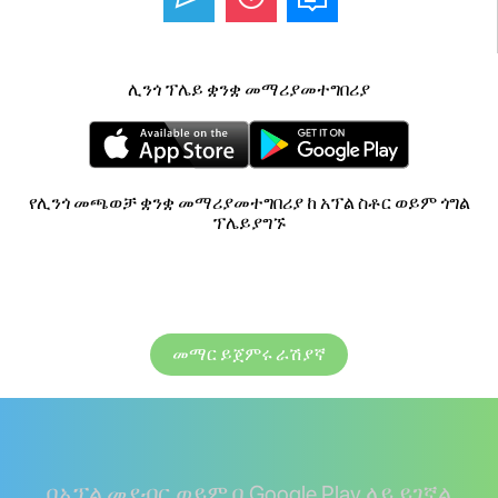
ሊንጎ ፕሌይ ቋንቋ መማሪያመተግበሪያ
የሊንጎ መጫወቻ ቋንቋ መማሪያመተግበሪያ ከ አፕል ስቶር ወይም ጎግል
ፕሌይያግኙ
መማር ይጀምሩ ራሽያኛ
በአፕል መደብር ወይም በ Google Play ላይ ይገኛል