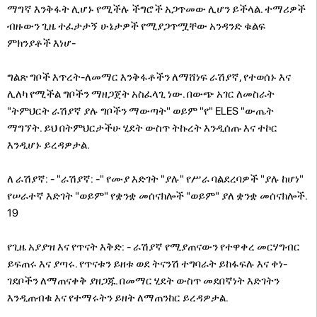
ማግኛ እንቅፋት ሊሆኑ የሚችሉ ችግሮች አጋጥመው ሊሆን ይችላል. ተማሪዎች
ብዙውን ጊዜ ተፈታታኝ ሁኔታዎች የሚያጋጥሟቸው አንዳንድ ቁልፍ
ምክንያቶች እነሆ-
ግልጽ ግቦች እጥረት-ለመማር እንቅፋቶችን ለማሸነፍ ራሽያኛ, የተወሰኑ እና
ሊለካ የሚችል ግቦችን ማዘጋጀት አስፈላጊ ነው. በውጭ አገር ለመስራት
"ትምህርት ራሽያኛ ያሉ ግቦችን ማውጣት" ወይም "የ" ELES "ውጤት
ማግኘት. ይህ በትምህርታችሁ ሂደት ውስጥ ትኩረት እንዲሰጡ እና ተኮር
እንዲሆኑ ይረዳዎታል.
ለ ራሽያኛ: - "ራሽያኛ: -" የሙያ እድገት "ያሉ" የሥራ ባልደረባዎች "ያሉ ከሆነ"
የሠራተኛ እድገት "ወይም" የቋንቋ መሰናክሎች "ወይም" ያለ ቋንቋ መሰናክሎች.
19
የጊዜ አያያዝ እና የጥናት እቅድ: - ራሽያኛ የሚያጠናውን የተዋቀረ መርሃግብር
ይፍጠሩ እና ያጣሩ. የጥናቱን ይዘቱ ወደ ትናንሽ ተግባራት ይከፋፍሉ እና ቀነ-
ገደቦችን ለማጠናቀቅ ያዘጋጁ. በመማር ሂደት ውስጥ መደበኛነት እድገትን
እንዲጠብቁ እና የተማሩትን ይዘት ለማጠንከር ይረዳዎታል.