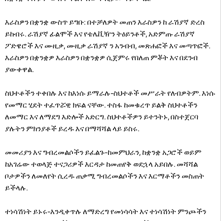
እራስዎን በቋንቋ ውስጥ ይግቡ: በተቻለዎት መጠን እራስዎን ከ ራሽያኛ ድረስ
ይከብሩ. ራሽያኛ ፊልሞች እና የቴሌቪዥን ትዕይንቶች, አድምጡ ራሽያኛ
ፖድዌሮች እና ሙዚቃ, ሙዚቃ ራሽያኛ ን አንብብ, መጽሐፎች እና መጣጥፎች.
እራስዎን በቋንቋዎ እራስዎን በቋንቋዎ ሲጀምሩ የበለጠ ምቾት እና በደንብ
ያውቀዋል.
ስህተቶችን ተቀበሉ እና ከእነሱ ይማራሉ-ስህተቶች መሥራት የለብዎትም. እነሱ
የመማር ሂደት ተፈጥሯዊ ክፍል ናቸው. ተስፋ ከመቁረጥ ይልቅ ስህተቶችን
ለመማር እና ለማደግ እድሎች አድርግ. ስህተቶችዎን ይተንትኑ, በስተጀርባ
ያሉትን ምክንያቶች ይረዱ እና በማሻሻል ላይ ይስሩ.
መመሪያን እና ግብረመልሶችን ይፈልጉ-ከመምህራን, ከቋንቋ አጋሮች ወይም
ከአገሬው ተወላጅ ተናጋሪዎች እርዳታ ከመጠየቅ ወደኋላ አይበሉ. መሻሻል
ቦታዎችን ለመለየት ሲረዱ ጠቃሚ ግብረመልሶችን እና እርማቶችን መስጠት
ይችላሉ.
ተነሳሽነት ይኑሩ-እንዲቀጥሉ ለማድረግ የመነሳሳት እና ተነሳሽነት ምንጮችን