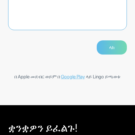
በ Apple መደብር ወይም በ
Google Play
ላይ Lingo ይጫወቱ
ቋንቋዎን ይፈልጉ!