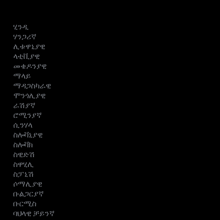
ሂንዲ
ሃንጋሪኛ
ሊቱዋኒያዊ
ላቲቪያዊ
መቄዶንያዊ
ማላይ
ማዳጋስካራዊ
ሞንጎሊያዊ
ራሽያኛ
ሮሚንያኛ
ሲንሃላ
ስሎቫኒያዊ
ስሎቫክ
ስዊድሽ
ስዋሂሊ
ስፓኒሽ
ሶማሊያዊ
ቡልጋርያኛ
ቡርሚስ
ባህላዊ ቻይንኛ