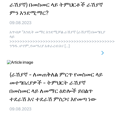
ራሽያኛ) በመስመር ላይ ትምህርቶች ራሽያኛ
ምን እንደሚማር?
09.08.2023
አጥብቃ "እንዴት መማር እንደሚቻል ራሽያኛ (ራሽያኛ) በመግቢያ
ላይ
>>>>>>>>>>>>>>>>>>>>>>>>>>>>>>>>>>>>>>>>>
ንግዱ. ሆኖም, የመሣሪያ አቀራረብ እና […]
(ራሽያኛ - ለመጠቅለል ምርጥ የመስመር ላይ
መተግበሪያዎች - ትምህርት ራሽያኛ
በመስመር ላይ ለመማር ዕድሎች ይበልጥ
ተደራሽ እና ተደራሽ ምስጋና እየመጣ ነው
09.08.2023