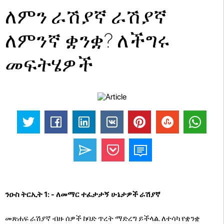
ለምን ራሽያኛ ራሽያኛ
ለምንኛ ቋንቋ? ለችግሩ
መፍትሄዎች
ንዑስ ትርኢት 1: - ለመማር ተፈታታኝ ሁኔታዎች ራሽያኛ
መጽሐፍ ራሽያኛ ብዙ ሰዎች ከባድ ጥረት ማድረግ ይችላል. ለተሳካ የቋንቋ