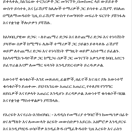
ይቀላቀሉ, ከአገሬው ተናጋሪዎች ጋር መገናኘት, በመስመር ላይ ውይይቶች
ውስጥ ይሳተፉ, እና (ራሽያኛ ከሌሎች ተማሪዎች ጋር ይሳተፉ ራሽያኛ. የበለጠ
በሚለማመዱበት ጊዜ, በ ራሽያኛ ውስጥ የመግባባት መፍራት ፍርሃት ያሸንፋሉ
እና የቋንቋ ችሎታዎን ያሻሽሉ.
ከአካባቢያዊው ድጋፍ: - ለተጨማሪ ድጋፍ እና ለተጨማሪ ድጋፍ እና ተነሳሽነት
ያላቸው ሰዎች ከሚማሩ ሌሎች ተማሪዎች ጋር ኃይልን ይቀላቀሉ ራሽያኛ
ወይም ለተጨማሪ ድጋፍ እና ተነሳሽነት ሞግዚት ወይም አስተማሪ ይፈልጉ.
ከአካዳሚክ ጉዳዮችዎ ጋር ከሚጋሩ ሰዎች ጋር መገናኘት አዎንታዊ ከባቢ አየርን
ይፈጥራል እናም ለመማር ፍላጎት እንዲያድርብዎት ይረዱዎታል.
እውነተኛ ቁሳቁሶች-እንደ መጽሐፍ, ፊልሞች, ዘፈኖች እና ዜና ያሉ እውነተኛ
ቁሳቁሶችን ይጠቀሙ. ይህ የአገሬው አጠራር አጠራር, የተለያዩ የንግግር
ዘይቤዎች እና የቃላት አጠራር እንዲሆኑ ይረዳዎታል. እውነተኛ ቁሳቁሶች ባህል
እና የቋንቋ ማስተዋልዎን ያሻሽላሉ.
የእረፍት እና የራስ-እንክብካቤ: - አዳዲስ የመማሪያ ተግባሮችን ከመጫንዎ በፊት
ዘና ለማለት እና ለመሙላት ዕረፍት መውሰድዎን አይርሱ. አዕምሮዎ እንዲያርፍ
እና እንዲያካሂዱ ሀሳቦችዎ እንዲፈቅዱ በሚፈቅዱበት ጊዜ እረፍት እና ራስን