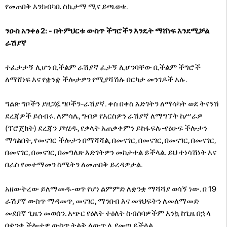
የመጠበቅ እንክብካቤ ስኬታማ ሚና ይጫወቱ.
ንዑስ አንቀፅ 2: - በትምህርቱ ውስጥ ችግሮችን እንዴት ማሸነፍ እንደሚቻል
ራሽያኛ
ተፈታታኝ ሊሆን ቢችልም ራሽያኛ ፈታኝ ሊሆንባቸው ቢችልም ችግሮች
ለማሸነፍ እና የቋንቋ ችሎታዎን የሚያሻሽሉ በርካታ መንገዶች አሉ.
ግልጽ ግቦችን ያዘጋጁ ግቦችን-ራሽያኛ. ቀስ በቀስ እድገትን ለማሳካት ወደ ትናንሽ
ደረጃዎች ይሰብሩ. ለምሳሌ, ግብዎ የእርስዎን ራሽያኛ ለማግኘት ከሥራዎ
(ፕሮጄክት) ደረጃን ያካሂዱ, የቃላት አጠቃቀምን ይከፋፍሉ-የፅሁፍ ችሎታን
ማጎልበት, የመናገር ችሎታን በማሻሻል, በመናገር, በመናገር, በመናገር, በመናገር,
በመናገር, በመናገር, በመግለጽ እድገትዎን መከታተል ይችላል. ይህ ተነሳሽነት እና
በራስ የመተማመን ስሜትን ለመጠበቅ ይረዳዎታል.
አዘውትረው ይለማመዱ-ወጥ የሆነ ልምምድ ለቋንቋ ማሻሻያ ወሳኝ ነው. በ 19
ራሽያኛ ውስጥ ማዳመጥ, መናገር, ማንበብ እና መፃህፍትን ለመለማመድ
መደበኛ ጊዜን መወሰን. አጭር የዕለት ተዕለት ስብሰባዎችም እንኳ ከጊዜ በኋላ
በቋንቋ ችሎታዎ ውስጥ ትልቅ ለውጥ ሊያመጣ ይችላል.