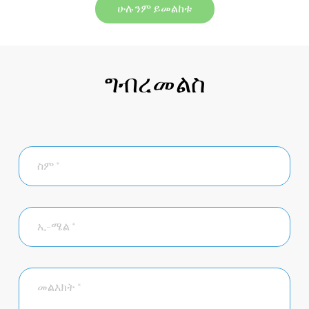
ሁሉንም ይመልከቱ
ግብረመልስ