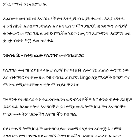
ምርታማነትን ይጨምራሉ.
እራስዎን መንከባከብ እና ስኬቶችዎን እንዲያከብሩ ያስታውሱ. ለእያንዳንዱ
ትንሽ ስኬት እራስዎን ይክፈሉ እና አዳዲስ ግቦችን ያዘጋጁ. ቋንቋውን ራሽያኛ
ቋንቋውን መማር ጊዜ ሊወስድ የሚችል ሂደት ነው, ግን እያንዳንዱ እርምጃ ወደ
ቋንቋ ብቃት ቅጅ ያመጣዎታል.
ንዑስቴ 3: - ከተቧጨው የሊንግኖ መተግበሪያ ጋር
የሊንግኦ መተግበሪያ በቀላሉ ራሽያኛ ከተጫነበት ለመማር ፈጠራ መንገድ ነው.
እሱ በተግባር የተሾመ ዘመናዊ ትግበራ ራሽያኛ. Lingo ለጀማሪዎች በጣም ጥሩ
ምርጫ የሚሆንባቸው ጥቂት ምክንያቶች እነሆ-
ግላዊነት የተዘበራረቀ አቀራረብ-ሊንጎ ወደ ፍላጎቶችዎ እና ቋንቋ ብቃት ደረጃዎ
ይደግፋል. ከእውቀትዎ እና ግቦችዎ ጋር የሚዛመዱ ትምህርቶችን እና ግቦችን
የሚዛመዱ ትምህርቶችን እና ግቦችን ይሰጣል.
በይነተገናኝ ትምህርቶች መተግበሪያው የመማር ሂደቱን አሳዋጅ እና ምቹ
እንዲሆን የሚያደርጉ በይነተገናኝ ትምህርቶችን ይሰጣል. አጠራር አጠራር