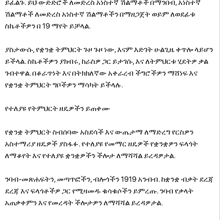
ይፈልጉ. ይህ ውድድሮች ለመድረስ አነስተኛ ሽልማቶች በማንበብ, አነስተኛ
ሽልማቶች ለመድረስ አነስተኛ ሽልማቶችን በማዘጋጀት ወይም ለወደፊቱ
ስኬቶችዎን በ 19 ማየት ይቻላል.
ያስታውሱ, የቋንቋ ትምህርት ጉዞ ጉዞ ነው, እናም እድገት ሁልጊዜ ቀጥሎ ላይሆን
ይችላል. ስኬቶችዎን ያክብሩ, ከራስዎ ጋር ይታገሱ, እና ለትምህርቱ ሂደትዎ ቃል
ገብተዋል. በቆራጥነት እና በትክክለኛው አቀራረብ ችግሮችዎን ማሸነፍ እና
የቋንቋ ትምህርት ግቦችዎን ማሳካት ይችላሉ.
የተለያዩ የትምህርት ዘዴዎችን ይጠቀሙ
የቋንቋ ትምህርት ስብሰባው አስደሳች እና ውጤታማ ለማድረግ የርስዎን
አስተማሪያ ዘዴዎች ያስፋፉ. የተለያዩ የመማር ዘዴዎች የቋንቋዎን ፍላጎት
ለማቆየት እና የተለያዩ ቋንቋዎችን ችሎታ ለማሻሻል ይረዳዎታል.
ንባብ-መጽሐፍትን, መጣጥፎችን, ብሎጎችን 1919 አንብብ. ከቋንቋ ብቃት ደረጃ
ደረጃ እና ፍላጎቶችዎ ጋር የሚዛመዱ ቁሳቁሶችን ይምረጡ. ንባብ የቃላት
አጠቃቀምን እና የመረዳት ችሎታዎን ለማሻሻል ይረዳዎታል.