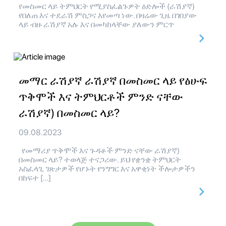
የመስመር ላይ ትምህርት የሚያስፈልጉዎት ዕድሎች (ራሽያኛ)
የበለጠ እና ተደራሽ ምስጋና እየመጣ ነው. በዛሬው ጊዜ በገበያው
ላይ ብዙ ራሽያኛ አሉ እና በመካከላቸው ያለውን ምርጥ
መማር ራሽያኛ ራሽያኛ በመስመር ላይ የፅሁፍ
ጥቅሞች እና ትምህርቶች ምንድ ናቸው
ራሽያኛ) በመስመር ላይ?
09.08.2023
የመማሪያ ጥቅሞች እና ጉዳቶች ምንድ ናቸው ራሽያኛ)
በመስመር ላይ? ተወላጅ ተናጋሪው. ይህ የቋንቋ ትምህርት
አስፈላጊ ገጽታዎች የሆኑት የንግግር እና አዋቂነት ችሎታዎችን
በከፍተ […]