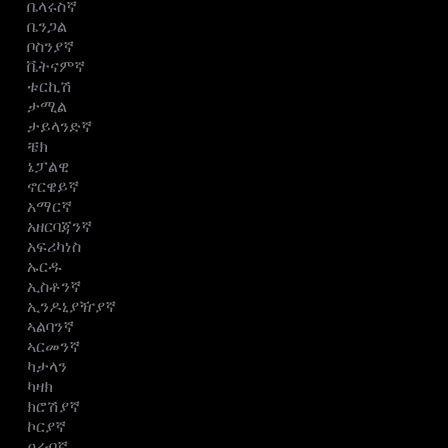
ቤላሩስኛ
ቤንጋል
ቦስንያኛ
ቬትናምኛ
ቱርኪሽ
ታሚል
ታይላንድኛ
ቼክ
ኔፓልዊ
ኖርዌይኛ
አማርኛ
አዘርባጃንኛ
አፍሪካነስ
ኡርዱ
ኢስቶንኛ
ኢንዶኒያዥያኛ
ኣልባንኛ
ኣርመንኛ
ካታላን
ካዛክ
ክሮሽያኛ
ኮርያኛ
ዐረብኛ