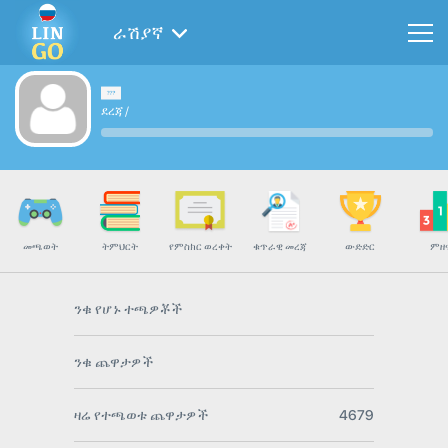
ራሽያኛ
ደረጃ
/
መጫወት
ትምህርት
የምስክር ወረቀት
ቁጥራዊ መረጃ
ውድድር
ምዘ
ንቁ የሆኑ ተጫዎቾች
ንቁ ጨዋታዎች
ዛሬ የተጫወቱ ጨዋታዎች
4679