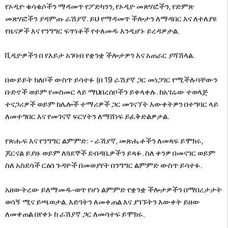
የኦዲዮ ቁሳቁሶችን ማዳመጥ የፖድካንን, የኦዲዮ መጽሃፎችን, የድምጽ
መጽሃፎችን ያዳምጡ ራሽያኛ. ይህ የማዳመጥ ችሎታን ለማዳበር እና ለተለያዩ
የዜናዎች እና የንግግር ፍጥነቶች የተለመዱ እንዲሆኑ ይረዳዎታል.
ቪዲዮዎችን በ የእይታ አገባብ የቋንቋ ችሎታዎን እና አጠራር ያሻሽላል.
በውይይት ክለቦች ውስጥ ይሳተፉ (በ 19 ራሽያኛ ጋር መነጋገር የሚችሉባቸውን
ቡድኖች ወይም የመስመር ላይ ማህበረሰቦችን ይቀላቀሉ. ከአገሬው ተወላጅ
ተናጋሪዎች ወይም ከሌሎች ተማሪዎች ጋር መገናኘት እውቀትዎን በተግባር ላይ
ለመተግበር እና የመገናኛ ፍርሃትን ለማሸነፍ ይፈቅድልዎታል.
የጽሑፍ እና የንግግር ልምምድ: - ራሽያኛ, መጽሔቶችን ለመጻፍ ይሞክሩ,
ጆርናል ይያዙ ወይም ለጓደኞች ደብዳቤዎችን ይጻፉ. ስለ ቀንዎ በመናገር ወይም
ስለ አስደሳች ርዕሰ ጉዳዮች በመወያየት በንግግር ልምምድ ውስጥ ይሳተፉ.
አዘውትረው ይለማመዱ-ወጥ የሆነ ልምምድ የቋንቋ ችሎታዎችን በማበረታታት
ወሳኝ ሚና ይጫወታል. እድገትን ለመቀጠል እና ያገኙትን እውቀት ይዘው
ለመቀጠል በየቀኑ ከ ራሽያኛ ጋር ለመሳተፍ ይሞክሩ.