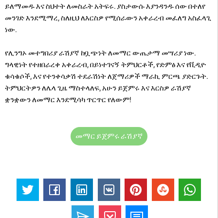
ይለማመዱ እና ስህተት ለመስራት አትፍሩ. ያስታውሱ እያንዳንዱ ሰው በተለየ
መንገድ እንደሚማረ, ስለዚህ ለእርስዎ የሚሰራውን አቀራረብ መፈለግ አስፈላጊ
ነው.
የሊንግኦ መተግበሪያ ራሽያኛ ከቧጭነት ለመማር ውጤታማ መሣሪያ ነው.
ግላዊነት የተዘበራረቀ አቀራረብ, በይነተገናኝ ትምህርቶች, የድምፅ እና የቪዲዮ
ቁሳቁሶች, እና የተንቀሳቃሽ ተደራሽነት ለጀማሪዎች ማራኪ ምርጫ ያድርጉት.
ትምህርትዎን ለሌላ ጊዜ ማስተላለፍ, አሁን ይጀምሩ እና እርስዎ ራሽያኛ
ቋንቋውን ለመማር እንደሚሳካ ጥርጥር የለውም!
መማር ይጀምሩ ራሽያኛ