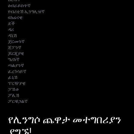
ዕብራይስጥኛ
የብሪቲሽ ኢንግሊዝኛ
ዩክሬናዊ
ደች
ዳሪ
ዳኒሽ
ጀርመንኛ
ጃፓንኛ
ጆርጂያዊ
ግሪክኛ
ጣልያንኛ
ፈረንሳይኛ
ፊኒሽ
ፐርዥያዊ
ፓሽቶ
ፖሊሽ
ፖርቹጋልኛ
የሊንግሶ ጨዋታ መተግበሪያን
ያግኙ!