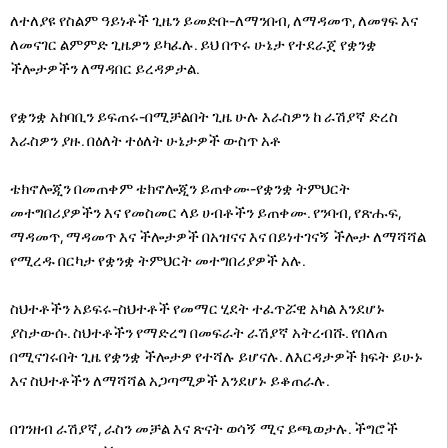
ለተለያዩ የስልም ዓይነቶች ጊዜን ይመድቡ-ለማንበብ, ለማዳመጥ, ለመፃፍ እና
ለመናገር ልምምድ ጊዜዎን ይካፈሉ. ይህ በጥሩ ሁኔታ የተደራጀ የቋንቋ
ችሎታዎችን ለማዳበር ይረዳዎታል.
የቋንቋ አከባቢን ይፍጠሩ-በሚቻልበት ጊዜ ሁሉ እራስዎን ከ ራሽያኛ ድረስ
እራስዎን ያዙ. በዕለት ተዕለት ሁኔታዎች ውስጥ አቶ
ቴክኖሎጂን በመጠቀም ቴክኖሎጂን ይጠቀሙ-የቋንቋ ትምህርት
መተግበሪያዎችን እና የመስመር ላይ ሀብቶችን ይጠቀሙ. የንባብ, የጽሑፍ,
ማዳመጥ, ማዳመጥ እና ችሎታዎች በአዝናና እና በይነተገናኝ ችሎታ ለማሻሻል
የሚረዱ በርካታ የቋንቋ ትምህርት መተግበሪያዎች አሉ.
ስህተቶችን አይፍሩ-ስህተቶች የመማር ሂደት ተፈጥሯዊ አካል እንደሆኑ
ያስታውሱ. ስህተቶችን የማድረግ በመፍራት ራሽያኛ አትረብሹ. የበለጠ
በሚናገሩበት ጊዜ የቋንቋ ችሎታዎ የተሻሉ ይሆናሉ. ለእርዳታዎች ክፍት ይሁኑ
እና ስህተቶችን ለማሻሻል አጋጣሚዎች እንደሆኑ ይቆጠራሉ.
በገንዘብ ራሽያኛ, ራስን መቻል እና ጽናት ወሳኝ ሚና ይጫወታሉ. ችግሮች