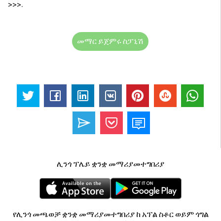
>>>.
መማር ይጀምሩ ስፓኒሽ
ሊንጎ ፕሌይ ቋንቋ መማሪያመተግበሪያ
የሊንጎ መጫወቻ ቋንቋ መማሪያመተግበሪያ ከ አፕል ስቶር ወይም ጎግል