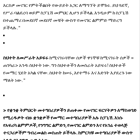
እርስዎ መናገር የምትችልበት የውይይት አጋር ለማግኘት ይሞክሩ. ይህ ጓደኛ,
የሥራ ባልደረባ ወይም ስፓኒሽ መምህር ሊሆን ይችላል. እንዲሁም ከ ስፓኒሽ
በተጨማሪ በመደበኛ መደበኛ መቼት ውስጥ የመናገር ልምምድ ማድረግ
ይችላሉ. "
ስህተት ለመሥራት አይፍሩ
ከሚናገሩባቸው ሰዎች ዋነኞቹ ከሚናገሩት ሰዎች =
ጠንካራ> አንዱ ስህተት ነው. ግን ስህተቶችን ለመስራት አይፍሩ! ስህተቶች
የመማር ሂደት አካል ናቸው. ስህተት ከሠሩ, እየተማሩ እና እድገት እያደረጉ ነው
ማለት ነው. "
> የቋንቋ ትምህርት መተግበሪያዎችን ይጠቀሙ
የመናገር ፍርሃትዎን ለማስወገድ
የሚረዱዎት ብዙ ቋንቋዎች የመማር መተግበሪያዎች አሉ ስፓኒሽ. እነሱ
የአፍሪካ ልምምዶች, የንግግር ልምድን, የመናገር ልምድን እና የአገሬ ተወላጅ
ተናጋሪዎችም ግብረመልስ መስጠት ይችላሉ. ከምርካቹ መተግበሪያዎች ውስጥ