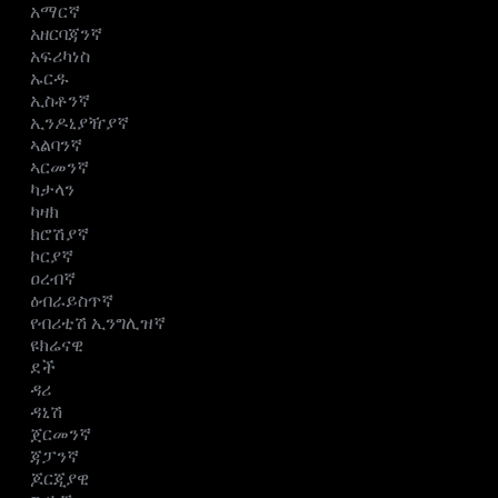
አማርኛ
አዘርባጃንኛ
አፍሪካነስ
ኡርዱ
ኢስቶንኛ
ኢንዶኒያዥያኛ
ኣልባንኛ
ኣርመንኛ
ካታላን
ካዛክ
ክሮሽያኛ
ኮርያኛ
ዐረብኛ
ዕብራይስጥኛ
የብሪቲሽ ኢንግሊዝኛ
ዩክሬናዊ
ደች
ዳሪ
ዳኒሽ
ጀርመንኛ
ጃፓንኛ
ጆርጂያዊ