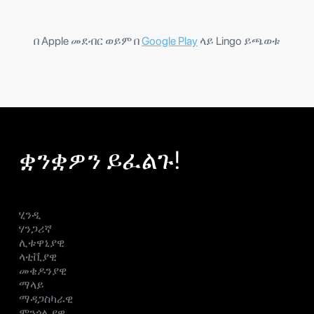
በ Apple መደብር ወይም በ
Google Play
ላይ Lingo ይጫወቱ
ቋንቋዎን ይፈልጉ!
ሂንዲ
ሃንጋሪኛ
ሊቱዋኒያዊ
ላቲቪያዊ
መቄዶንያዊ
ማላይ
ማዳጋስካራዊ
ሞንጎሊያዊ