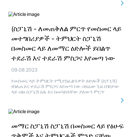
(ስፓኒሽ - ለመጠቅለል ምርጥ የመስመር ላይ
መተግበሪያዎች - ትምህርት ስፓኒሽ
በመስመር ላይ ለመማር ዕድሎች ይበልጥ
ተደራሽ እና ተደራሽ ምስጋና እየመጣ ነው
09.08.2023
የመስመር ላይ ትምህርት የሚያስፈልጉዎት ዕድሎች (ስፓኒሽ)
የበለጠ እና ተደራሽ ምስጋና እየመጣ ነው. በዛሬው ጊዜ በገበያው
ላይ ብዙ ስፓኒሽ አሉ እና በመካከላቸው ያለውን ምርጥ
መማር ስፓኒሽ ስፓኒሽ በመስመር ላይ የፅሁፍ
ጥቅሞች እና ትምህርቶች ምንድ ናቸው