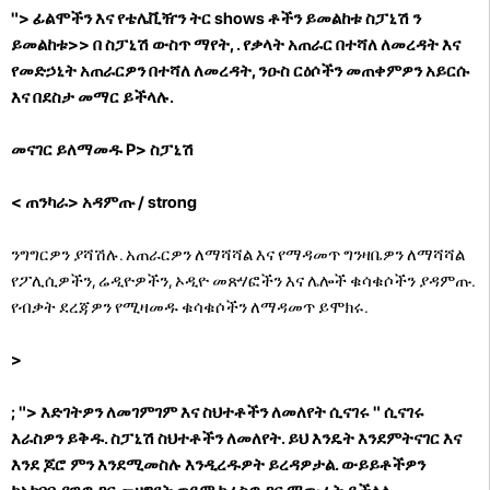
"> ፊልሞችን እና የቴሌቪዥን ትር shows ቶችን ይመልከቱ ስፓኒሽ ን
ይመልከቱ>> በ ስፓኒሽ ውስጥ ማየት, . የቃላት አጠራር በተሻለ ለመረዳት እና
የመድኃኒት አጠራርዎን በተሻለ ለመረዳት, ንዑስ ርዕሶችን መጠቀምዎን አይርሱ
እና በደስታ መማር ይችላሉ.
መናገር ይለማመዱ P> ስፓኒሽ
< ጠንካራ> አዳምጡ / strong
ንግግርዎን ያሻሽሉ. አጠራርዎን ለማሻሻል እና የማዳመጥ ግንዛቤዎን ለማሻሻል
የፖሊሲዎችን, ሬዲዮዎችን, ኦዲዮ መጽሃፎችን እና ሌሎች ቁሳቁሶችን ያዳምጡ.
የብቃት ደረጃዎን የሚዛመዱ ቁሳቁሶችን ለማዳመጥ ይሞክሩ.
>
; "> እድገትዎን ለመገምገም እና ስህተቶችን ለመለየት ሲናገሩ " ሲናገሩ
እራስዎን ይቅዱ. ስፓኒሽ ስህተቶችን ለመለየት. ይህ እንዴት እንደምትናገር እና
እንደ ጆሮ ምን እንደሚመስሉ እንዲረዱዎት ይረዳዎታል. ውይይቶችዎን