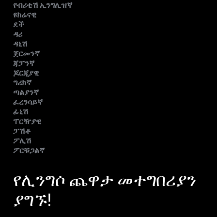
የብሪቲሽ ኢንግሊዝኛ
ዩክሬናዊ
ደች
ዳሪ
ዳኒሽ
ጀርመንኛ
ጃፓንኛ
ጆርጂያዊ
ግሪክኛ
ጣልያንኛ
ፈረንሳይኛ
ፊኒሽ
ፐርዥያዊ
ፓሽቶ
ፖሊሽ
ፖርቹጋልኛ
የሊንግሶ ጨዋታ መተግበሪያን
ያግኙ!