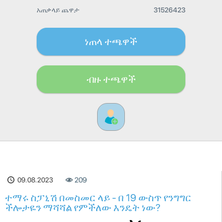
አጠቃላይ ጨዋታ
31526423
ነጠላ ተጫዋች
ብዙ ተጫዋች
09.08.2023
209
ተማሩ ስፓኒሽ በመስመር ላይ - በ 19 ውስጥ የንግግር
ችሎታዬን ማሻሻል የምችለው እንዴት ነው?