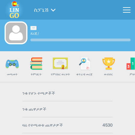
ስፓኒሽ
ደረጃ
/
መጫወት
ትምህርት
የምስክር ወረቀት
ቁጥራዊ መረጃ
ውድድር
ምዘ
ንቁ የሆኑ ተጫዎቾች
ንቁ ጨዋታዎች
ዛሬ የተጫወቱ ጨዋታዎች
4530