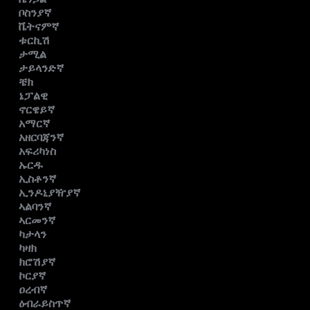
ቦስንያኛ
ቬትናምኛ
ቱርኪሽ
ታሚል
ታይላንድኛ
ቼክ
ኔፓልዊ
ኖርዌይኛ
አማርኛ
አዘርባጃንኛ
አፍሪካነስ
ኡርዱ
ኢስቶንኛ
ኢንዶኒያዥያኛ
ኣልባንኛ
ኣርመንኛ
ካታላን
ካዛክ
ክሮሽያኛ
ኮርያኛ
ዐረብኛ
ዕብራይስጥኛ