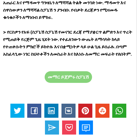
አጠራር እና የማዳመጥ ግንዛቤን ለማሻሻል ትልቅ መንገድ ነው. ማዳመጥ እና
ሰዋስውዎን ለማሻሻል ስፓኒሽ ን ያንብቡ. የብቃት ደረጃዎን የሚዛመዱ
ቁሳቁሶችን ለማነበብ ይሞክሩ.
> የርስዎን የአፍ (ስፓኒሽ ስፓኒሽ የመናገር ደረጃ የማያቋርጥ ልምድን እና ጥረት
የሚጠይቅ የረጅም ጊዜ ሂደት ነው. የተፈለገውን ውጤት ለማሳካት ከላይ
የተጠቀሱትን ምክሮች ይከተሉ እና በቋሚነትዎ ላይ ሁል ጊዜ ይሰራሉ. በጣም
አስፈላጊው ነገር ስህተቶችን ለመስራት እና ከእነሱ ለመማር መፍራት የለበትም.
መማር ይጀምሩ ስፓኒሽ