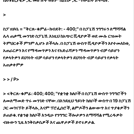
ከአካባቢያዊዎ ጋር መዘግየት ወይም ከራስዎ ጋር ማውራት ይችላሉ.
>
ስፓ ዘይቤ = "ቅርጸ-ቁምፊ-ክብደት: - 400;" በ ስፓኒሽ ንግግሩን ለማሻሻል
ሌላ ጠቃሚ መንገድ ስፓኒሽ. እነዚህ ከአጭር ቪዲዮዎች ወደ ሙሉ ርዝመት
ትምህርቶች ምንም ሊሆኑ ይችላሉ. በ ስፓኒሽ ውስጥ ቪዲዮዎችን እየተመለከቱ,
አጠራርዎን እና የማዳመጥዎን እና የአድራሻዎን ማዳመጥዎን ብቻ ሳይሆን
የቃላትዎን ደህንነት ብቻ ሳይሆን የቃላትዎን ደህንነት ብቻ ሳይሆን የቃላት
አጠቃቀምዎ
>
> / P>
> <ቅርጸ-ቁምፊ: 400; 400; "የቋንቋ ክለቦች በ ስፓኒሽ ውስጥ ንግግሮችን
ለመለማመድ ጥሩ መንገድ ናቸው. በእንደዚህ ዓይነት ክለቦች ውስጥ በ 19 ስፓኒሽ
ጋር መገናኘት ይችላሉ, እናም ፕሮፌሰሮች, ልምዶችን ልውውጥ እና ጥያቄዎችን
ይጠይቁ. የቋንቋ ክለቦች እንዲሁ የንግግር ችሎታዎን ለማሻሻል የሚረዱዎት
ብዙውን ጊዜ እንቅስቃሴዎች እና ጨዋታዎች ይኖሩዎታል.