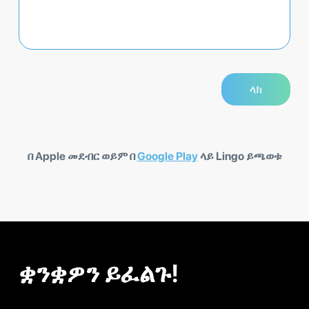
በ Apple መደብር ወይም በ
Google Play
ላይ Lingo ይጫወቱ
ቋንቋዎን ይፈልጉ!