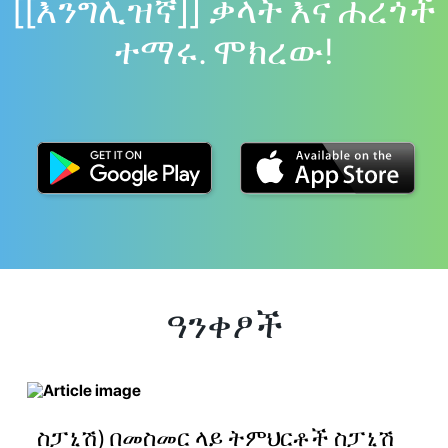
[[እንግሊዝኛ]] ቃላት እና ሐረጎች
ተማሩ. ሞክረው!
ዓንቀፆች
ስፓኒሽ) በመስመር ላይ ትምህርቶች ስፓኒሽ