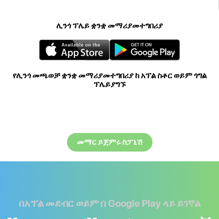
ሊንጎ ፕሌይ ቋንቋ መማሪያመተግበሪያ
የሊንጎ መጫወቻ ቋንቋ መማሪያመተግበሪያ ከ አፕል ስቶር ወይም ጎግል
ፕሌይያግኙ
መማር ይጀምሩ ስፓኒሽ
በአፕል መደብር ወይም በ Google Play ላይ ይገኛል