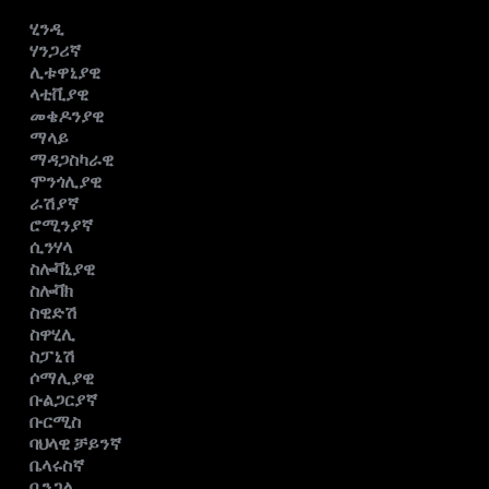
ሂንዲ
ሃንጋሪኛ
ሊቱዋኒያዊ
ላቲቪያዊ
መቄዶንያዊ
ማላይ
ማዳጋስካራዊ
ሞንጎሊያዊ
ራሽያኛ
ሮሚንያኛ
ሲንሃላ
ስሎቫኒያዊ
ስሎቫክ
ስዊድሽ
ስዋሂሊ
ስፓኒሽ
ሶማሊያዊ
ቡልጋርያኛ
ቡርሚስ
ባህላዊ ቻይንኛ
ቤላሩስኛ
ቤንጋል