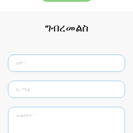
ግብረመልስ