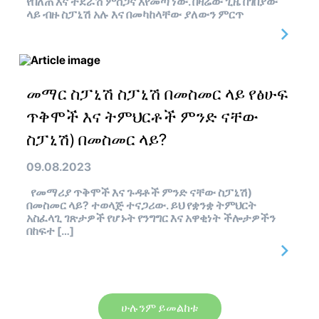
የበለጠ እና ተደራሽ ምስጋና እየመጣ ነው. በዛሬው ጊዜ በገበያው
ላይ ብዙ ስፓኒሽ አሉ እና በመካከላቸው ያለውን ምርጥ
መማር ስፓኒሽ ስፓኒሽ በመስመር ላይ የፅሁፍ
ጥቅሞች እና ትምህርቶች ምንድ ናቸው
ስፓኒሽ) በመስመር ላይ?
09.08.2023
የመማሪያ ጥቅሞች እና ጉዳቶች ምንድ ናቸው ስፓኒሽ)
በመስመር ላይ? ተወላጅ ተናጋሪው. ይህ የቋንቋ ትምህርት
አስፈላጊ ገጽታዎች የሆኑት የንግግር እና አዋቂነት ችሎታዎችን
በከፍተ […]
ሁሉንም ይመልከቱ