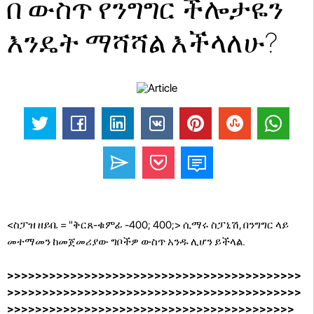
በ ውስጥ የንግግር ችሎታዬን
እንዴት ማሻሻል እችላለሁ?
<ስፓዝ ዘይቤ = "ቅርጸ-ቁምፊ -400; 400;> ሲማሩ ስፓኒሽ, በንግግር ላይ
መተማመን ከመጀመሪያው ግቦችዎ ውስጥ አንዱ ሊሆን ይችላል.
>>>>>>>>>>>>>>>>>>>>>>>>>>>>>>>>>>>>>>>>>>
>>>>>>>>>>>>>>>>>>>>>>>>>>>>>>>>>>>>>>>>>>
>>>>>>>>>>>>>>>>>>>>>>>>>>>>>>>>>>>>>>>>>