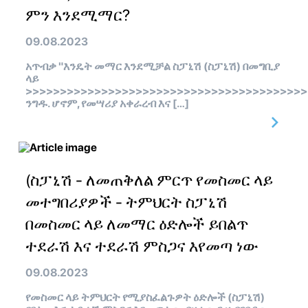
ምን እንደሚማር?
09.08.2023
አጥብቃ "እንዴት መማር እንደሚቻል ስፓኒሽ (ስፓኒሽ) በመግቢያ
ላይ
>>>>>>>>>>>>>>>>>>>>>>>>>>>>>>>>>>>>>>>>>
ንግዱ. ሆኖም, የመሣሪያ አቀራረብ እና […]
(ስፓኒሽ - ለመጠቅለል ምርጥ የመስመር ላይ
መተግበሪያዎች - ትምህርት ስፓኒሽ
በመስመር ላይ ለመማር ዕድሎች ይበልጥ
ተደራሽ እና ተደራሽ ምስጋና እየመጣ ነው
09.08.2023
የመስመር ላይ ትምህርት የሚያስፈልጉዎት ዕድሎች (ስፓኒሽ)