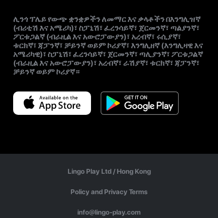
ሊንጎ ፕሌይ የውጭ ቋንቋዎችን ለመማር እና ቃላቶችን በእንግሊዝኛ
(ብሪቲሽ እና አሜሪካ)፣ ስፓኒሽ፣ ፈረንሳይኛ፣ ጀርመንኛ፣ ጣልያንኛ፣
ፖርቱጋልኛ (ብራዚል እና አውሮፓውያን)፣ አረብኛ፣ ሩሲያኛ፣
ቱርክኛ፣ ጃፓንኛ፣ ቻይንኛ ወይም ኮሪያኛ፣ እንግሊዘኛ (እንግሊዛዊ እና
አሜሪካዊ)፣ ስፓኒሽ፣ ፈረንሳይኛ፣ ጀርመንኛ፣ ጣሊያንኛ፣ ፖርቱጋልኛ
(ብራዚል እና አውሮፓውያን)፣ አረብኛ፣ ራሽያኛ፣ ቱርክኛ፣ ጃፓንኛ፣
ቻይንኛ ወይም ኮሪያኛ።
Lingo Play Ltd /
Hong Kong
Policy and Privacy Terms
info@lingo-play.com