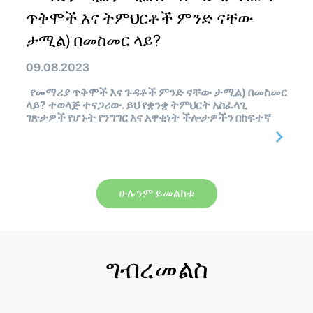
ጥቅሞች እና ትምህርቶች ምንድ ናቸው
ታሚል) በመስመር ላይ?
09.08.2023
የመማሪያ ጥቅሞች እና ጉዳቶች ምንድ ናቸው ታሚል) በመስመር
ላይ? ተወላጅ ተናጋሪው. ይህ የቋንቋ ትምህርት አስፈላጊ
ገጽታዎች የሆኑት የንግግር እና አዋቂነት ችሎታዎችን በከፍተኛ
ሁሉንም ይመልከቱ
ግብረመልስ