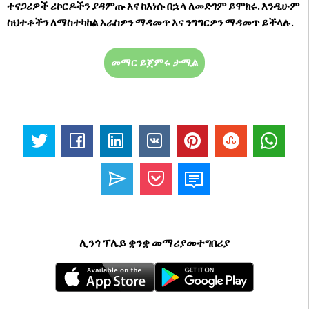
ተናጋሪዎች ሪኮርዶችን ያዳምጡ እና ከእነሱ በኋላ ለመድገም ይሞክሩ. እንዲሁም
ስህተቶችን ለማስተካከል እራስዎን ማዳመጥ እና ንግግርዎን ማዳመጥ ይችላሉ.
መማር ይጀምሩ ታሚል
ሊንጎ ፕሌይ ቋንቋ መማሪያመተግበሪያ