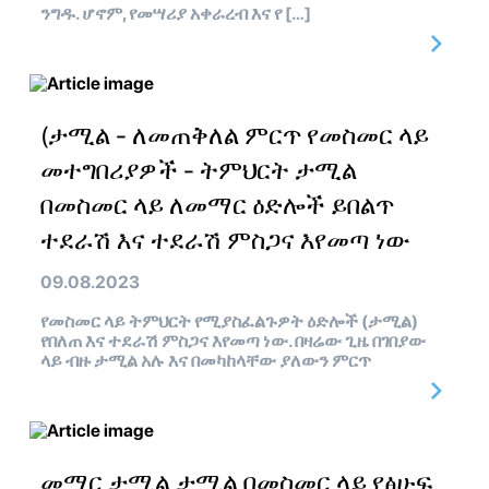
ንግዱ. ሆኖም, የመሣሪያ አቀራረብ እና የ […]
(ታሚል - ለመጠቅለል ምርጥ የመስመር ላይ
መተግበሪያዎች - ትምህርት ታሚል
በመስመር ላይ ለመማር ዕድሎች ይበልጥ
ተደራሽ እና ተደራሽ ምስጋና እየመጣ ነው
09.08.2023
የመስመር ላይ ትምህርት የሚያስፈልጉዎት ዕድሎች (ታሚል)
የበለጠ እና ተደራሽ ምስጋና እየመጣ ነው. በዛሬው ጊዜ በገበያው
ላይ ብዙ ታሚል አሉ እና በመካከላቸው ያለውን ምርጥ
መማር ታሚል ታሚል በመስመር ላይ የፅሁፍ