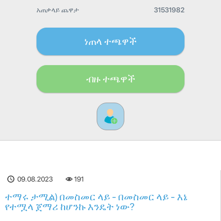
አጠቃላይ ጨዋታ
31531982
ነጠላ ተጫዋች
ብዙ ተጫዋች
09.08.2023
191
ተማሩ ታሚል) በመስመር ላይ - በመስመር ላይ - እኔ
የተሟላ ጀማሪ ከሆንኩ እንዴት ነው?