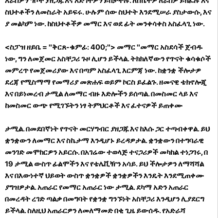
እራስዎን ግቦች ያዘጋጁ እና እድገትዎን ይከታተሉ. ለስኬትዎ ለራስዎ ይክፈሉ እና
ስህተቶችን ለመስራት አይፍሩ. ሁሉም ሰው ስህተት እንደሚሠራ ያስታውሱ, እና
ያ መልካም ነው. ከስህተቶችዎ መማር እና ወደ ፊት መንቀሳቀስ አስፈላጊ ነው.
<ስፓዝ ዘይቤ = "ቅርጸ-ቁምፊ: 400;"> መማር "መማር አስደሳች ጀብዱ
ነው, ግን ለመጀመር አስቸጋሪ ጉዞ ሊሆን ይችላል. ትክክለኛውን የጥናት ቁሳቁሶች
መምረጥ የመጀመሪያው እና በጣም አስፈላጊ እርምጃ ነው. ከቋንቋ ችሎታዎ
ደረጃ የሚስማማ የመማሪያ መጽሐፍ ወይም ኮርስ ይፈልጉ. ዘመናዊ ቴክኖሎጂ
እና በይነመረብ ታሚል ለመማር ብዙ እድሎችን ይሰጣል. በመስመር ላይ እና
ከመስመር ውጭ የሚገኙትን ነፃ ትምህርቶች እና ፈተናዎች ይጠቀሙ
ታሚል. በመደበኛነት የጥናት መርሃግብር ያዘጋጁ እና ከእሱ ጋር ተጣብቀዋል. ይህ
ቋንቋውን ለመማር እና ስኬታማ እንዲሆኑ ይረዳዎታል. ቋንቋውን በተግባራዊ
መንገድ መሞከርዎን አይርሱ. በአገሬው ተወላጅ ተናጋሪዎች መካከል ተነጋገሩ, በ
19 ታሚል ውስጥ ፊልሞችን እና የቴሌቪዥን አሳይ. ይህ ችሎታዎን ለማሻሻል
እና በእውነተኛ ህይወት ውስጥ ቋንቋዎች ቋንቋዎችን እንዴት እንደሚጠቀሙ
ያግዝዎታል.
አጠራር የመማር አጠራር ነው ታሚል. ደካማ አድን አጠራር
በመረዳት ረገድ ጣልቃ በመግባት የቋንቋ ግንኙነት አስቸጋሪ እንዲሆን ሊያደርግ
ይችላል. ስለዚህ አጠራርዎን ለመለማመድ በቂ ጊዜ ይውሰዱ. የአድራሻ