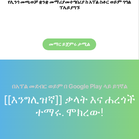
የሊንጎ መጫወቻ ቋንቋ መማሪያመተግበሪያ ከ አፕል ስቶር ወይም ጎግል
ፕሌይያግኙ
መማር ይጀምሩ ታሚል
በአፕል መደብር ወይም በ Google Play ላይ ይገኛል
[[እንግሊዝኛ]] ቃላት እና ሐረጎች
ተማሩ. ሞክረው!