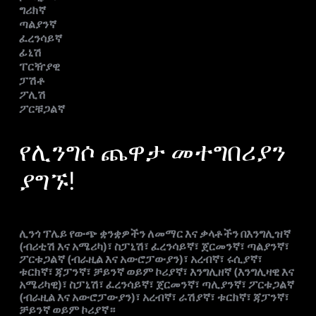
ግሪክኛ
ጣልያንኛ
ፈረንሳይኛ
ፊኒሽ
ፐርዥያዊ
ፓሽቶ
ፖሊሽ
ፖርቹጋልኛ
የሊንግሶ ጨዋታ መተግበሪያን
ያግኙ!
ሊንጎ ፕሌይ የውጭ ቋንቋዎችን ለመማር እና ቃላቶችን በእንግሊዝኛ
(ብሪቲሽ እና አሜሪካ)፣ ስፓኒሽ፣ ፈረንሳይኛ፣ ጀርመንኛ፣ ጣልያንኛ፣
ፖርቱጋልኛ (ብራዚል እና አውሮፓውያን)፣ አረብኛ፣ ሩሲያኛ፣
ቱርክኛ፣ ጃፓንኛ፣ ቻይንኛ ወይም ኮሪያኛ፣ እንግሊዘኛ (እንግሊዛዊ እና
አሜሪካዊ)፣ ስፓኒሽ፣ ፈረንሳይኛ፣ ጀርመንኛ፣ ጣሊያንኛ፣ ፖርቱጋልኛ
(ብራዚል እና አውሮፓውያን)፣ አረብኛ፣ ራሽያኛ፣ ቱርክኛ፣ ጃፓንኛ፣
ቻይንኛ ወይም ኮሪያኛ።