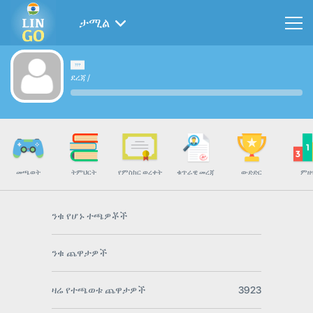
ታሚል
ደረጃ
/
መጫወት
ትምህርት
የምስክር ወረቀት
ቁጥራዊ መረጃ
ውድድር
ምዘ
ንቁ የሆኑ ተጫዎቾች
ንቁ ጨዋታዎች
ዛሬ የተጫወቱ ጨዋታዎች
3923