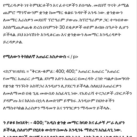
የሚረዱዎት ነፃ ትምህርቶችን እና ፈተናዎችን ይሰጣሉ.
መደበኛ ጥናት ታሚል
ጨምሮ ማንኛውንም ቋንቋ ከመማር ቁልፍ ጉዳዮች አንዱ ነው. ቋንቋውን
ለመማር እራስዎን መደበኛ ፕሮግራም ያውጡ. ከፕሮግራምዎ ጋር ተጣብቀው
እስከሚጨቃጨቁ ድረስ በሳምንት 30 ደቂቃዎች ወይም ለብዙ ሰዓታት ሊሆን
ይችላል. ይህ አነሳሽነት እንዲቆርጡ እና ቋንቋውን ለመማር እንዲረዳዎት
ይረዳዎታል.
የሚለውን ትክክለኛ አጠራር
አስታውስ
< / p>
<ስፓዝ ዘይቤ = "ቅርጸ-ቁምፊ: 400; 400;" አጠራር አጠራር "አጠራር
የመማር አጠራር ታሚል. ደካማ አድን አጠራር በመረዳት ረገድ ጣልቃ በመግባት
የቋንቋ ግንኙነት አስቸጋሪ እንዲሆን ሊያደርግ ይችላል. ስለዚህ አጠራርዎን
ለመለማመድ በቂ ጊዜ መውሰድ አስፈላጊ ነው. የአድራሻ ተናጋሪዎች ሪኮርዶችን
ያዳምጡ እና ከእነሱ በኋላ ለመድገም ይሞክሩ. እንዲሁም ስህተቶችን
ለማስተካከል እራስዎን ማዳመጥ እና ንግግርዎን ማዳመጥ ይችላሉ.
ን ያቆዩ ክብደት: - 400; "አዲስ ቋንቋ መማር ከባድ እና ፈታኝ ሥራ ሊሆን
ይችላል, ስለሆነም በሂደቱ ውስጥ በሙሉ እንዲገፋ ማድረግ አስፈላጊ ነው.