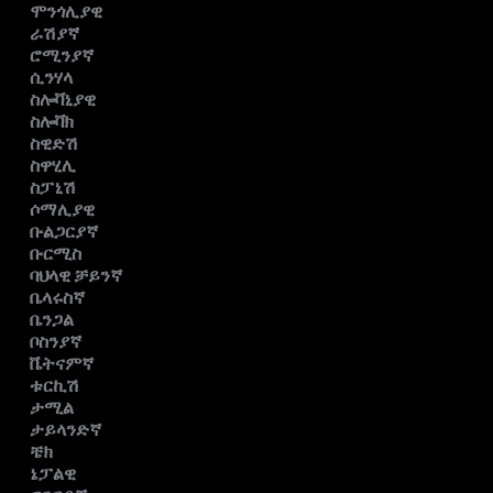
ሞንጎሊያዊ
ራሽያኛ
ሮሚንያኛ
ሲንሃላ
ስሎቫኒያዊ
ስሎቫክ
ስዊድሽ
ስዋሂሊ
ስፓኒሽ
ሶማሊያዊ
ቡልጋርያኛ
ቡርሚስ
ባህላዊ ቻይንኛ
ቤላሩስኛ
ቤንጋል
ቦስንያኛ
ቬትናምኛ
ቱርኪሽ
ታሚል
ታይላንድኛ
ቼክ
ኔፓልዊ