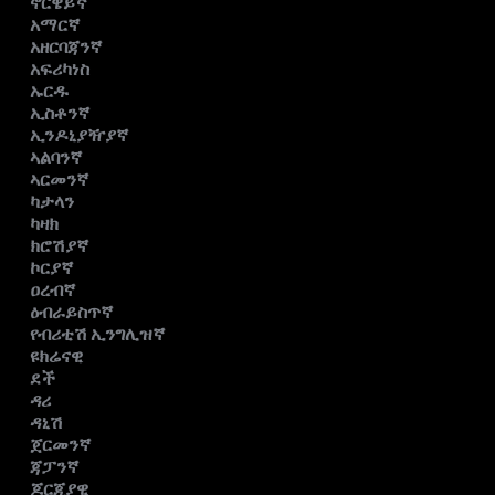
ኖርዌይኛ
አማርኛ
አዘርባጃንኛ
አፍሪካነስ
ኡርዱ
ኢስቶንኛ
ኢንዶኒያዥያኛ
ኣልባንኛ
ኣርመንኛ
ካታላን
ካዛክ
ክሮሽያኛ
ኮርያኛ
ዐረብኛ
ዕብራይስጥኛ
የብሪቲሽ ኢንግሊዝኛ
ዩክሬናዊ
ደች
ዳሪ
ዳኒሽ
ጀርመንኛ
ጃፓንኛ
ጆርጂያዊ