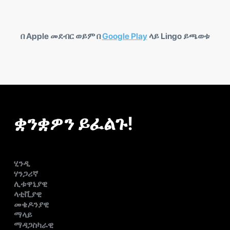
በ Apple መደብር ወይም በ
Google Play
ላይ Lingo ይጫወቱ
ቋንቋዎን ይፈልጉ!
ሂንዲ
ሃንጋሪኛ
ሊቱዋኒያዊ
ላቲቪያዊ
መቄዶንያዊ
ማላይ
ማዳጋስካራዊ