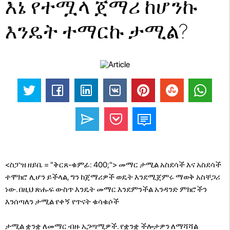
እኔ የተሟላ ጀማሪ ከሆንኩ
እንዴት ተማርኩ ታሚል?
<ስፓዝ ዘይቤ = "ቅርጸ-ቁምፊ: 400;"> መማር ታሚል አስደሳች እና አስደሳች
ተሞክሮ ሊሆን ይችላል, ግን ከጀማሪዎች ወዴት እንደሚጀምሩ ማወቅ አስቸጋሪ
ነው. በዚህ ጽሑፍ ውስጥ እንዴት መማር እንደምንችል አንዳንድ ምክሮችን
እንሰጣለን ታሚል የቀኝ የጥናት ቁሳቁሶች
ታሚል ቋንቋ ለመማር ብዙ አጋጣሚዎች. የቋንቋ ችሎታዎን ለማሻሻል