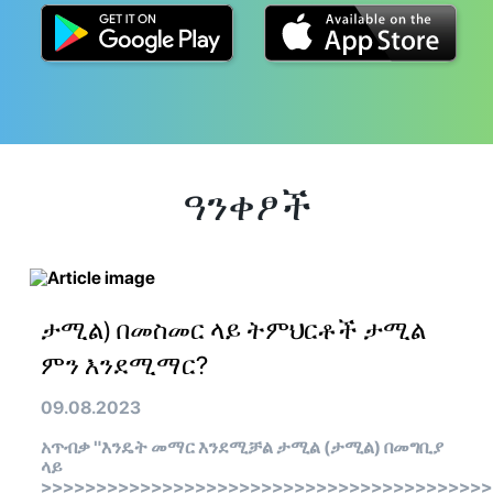
ዓንቀፆች
ታሚል) በመስመር ላይ ትምህርቶች ታሚል
ምን እንደሚማር?
09.08.2023
አጥብቃ "እንዴት መማር እንደሚቻል ታሚል (ታሚል) በመግቢያ
ላይ
>>>>>>>>>>>>>>>>>>>>>>>>>>>>>>>>>>>>>>>>>