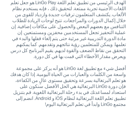
الهدف الرئيسي من تطبيق تعلم اللغة LinGo Play هو جعل تعلم
اللغات الأجنبية تجربة ممتعة. لتحقيق ذلك ، فإنه يستخدم نظام
الألعاب. يكتشف المتعلمون ترقيات جديدة وازدياد للقوى من
خلال إكمال الدورات والمراجعات. تتيح لوحات الريادة للطلاب
التنافس مع بعضهم البعض والحصول على مكافآت إضافية. إن
عملية التحفيز تجعل المستخدمين محفزين ومستمتعين. إن
مادة الدورة التدريبية غير مرئية حتى يتم إلغاء قفلها والبدء في
تعلمها. ويمكن للمتعلمين رؤية نتائجهم وتقدمهم. كما يمكنهم
التحقق من نقاط الضعف والقوة لديهم. يقيم البرنامج كل درس
ويعرض مقدار الأخطاء التي قمت بها في كل دورة.
أفضل شيء مع تطبيق لغة LinGo هو أنه يركز على مجموعة
واسعة من الكلمات والعبارات من الحياة اليومية. إذا كان هدفك
هو تعلم البرتغالية بسرعة وتحقيق مستوى عالٍ من الكفاءة،
فإن دورة LinGo البرتغالية هي الحل الأفضل. سنكون على
استعداد لمساعدتك في بدء رحلة البرتغالية اللغوية. قم بتنزيل
تطبيق تعلم اللغة البرتغالية لنظام iOS و Android. انضم إلى
مجتمع LinGo وابدأ في تعلم البرتغالية اليوم!