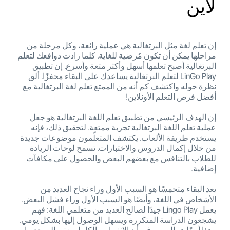
لاين
إن تعلم لغة مثل البرتغالية هي عملية رائعة، وكل مرحلة من
مراحلها يمكن أن تكون مُرضية للغاية. كلما زادت دوافعك لتعلم
البرتغالية أصبح تعلمها أسهل وأكثر متعة وأسرع. إن تطبيق
LinGo Play لتعلم البرتغالية يساعدك على البقاء محفزًا. ألق
نظرة حوله واكتشف كم أنه من الممتع تعلم لغة البرتغالية مع
أفضل فرص التعلم الأونلاين!
إن الهدف الرئيسي من تطبيق تعلم اللغة البرتغالية هو جعل
عملية تعلم اللغة البرتغالية تجربة ممتعة. لتحقيق ذلك، فإنه
يستخدم طريقة الألعاب. يكتشف المتعلّمون موضوعات جديدة
من خلال إكمال الدروس والاختبارات. تسمح لوحات الريادة
للطلاب بالتنافس مع بعضهم البعض والحصول على مكافآت
إضافية.
يعد البقاء متحمسًا هو السبب الأول وراء نجاح العديد من
الأشخاص في اللغة، وأيضًا هو السبب الأول وراء فشل البعض.
يعمل Lingo Play جيدًا لصالح العديد من متعلمي اللغة: فهم
يشجعون الدراسة المتكررة ويسهل الوصول إليها بشكل يومي.