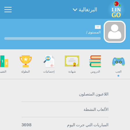
البرتغالية
المستوى
/
العب
الدروس
شهادة
إحصائيات
البطولة
التقيي
اللاعبون المتصلون
الألعاب النشطة
المباريات التي جرت اليوم
3698