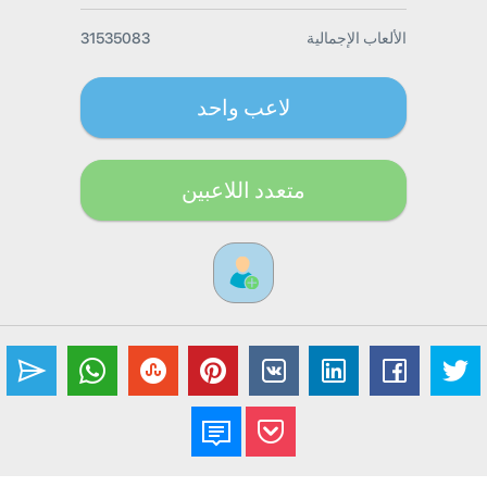
الألعاب الإجمالية
31535083
لاعب واحد
متعدد اللاعبين