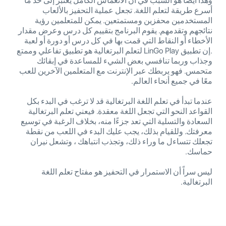
وهذا أيضًا هو السبب في أن الانغماس الكامل يعتبر إلى حد ما
أسرع طريقة لتعلم اللغة. تجعل عملية التحفيز بالألعاب
المستخدمين محفزين ومستمتعين. يمكن للمتعلمين رؤية
نتائجهم وتقدمهم. يقوم البرنامج بتقييم كل درس وعرض مقدار
الأخطاء أو النقاط التي قمت بها في كل درس أو دورة أو لعبة
.إن تطبيق LinGo Play لتعلم البرتغالية هو تطبيق تفاعلي وممتع
وجذاب وربما تنافسي بعض الشيء للمساعدة في إبقائك
متحمس. فهو يربطك عبر الإنترنت مع المتعلمين الآخرين للعب
معًا في جميع أنحاء العالم.
عندما تبدأ في تعلم اللغة البرتغالية قد لا ترغب في البدء بكل
القواعد النحو التي تجعل اللغة معقدة. فيعني تعلم البرتغالية
السعادة والتسلية التي تعد جزءًا منه، بخلاف الرغبة في توسيع
معرفتك. وللقيام بذلك، يجب عليك البدء في اللعب من نقطة
تجعلك تتساءل ما وراء ذلك، وتجذب انتباهك ، وتشعل نيران
حماسك.
ليس سراً أن الاستمرار في التحفيز هو مفتاح تعلم اللغة
البرتغالية.