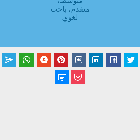
متوسط،
متقدم، باحث
لغوي