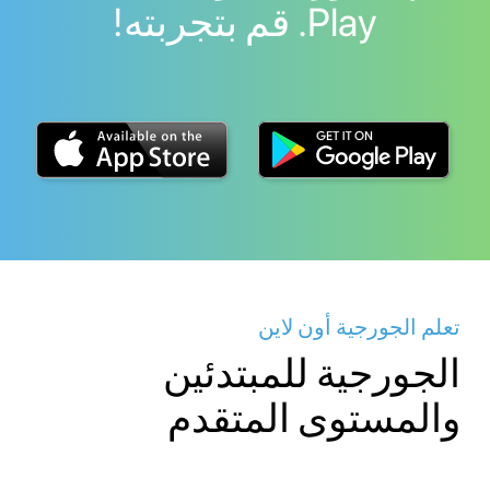
Play. قم بتجربته!
تعلم الجورجية أون لاين
الجورجية للمبتدئين
والمستوى المتقدم