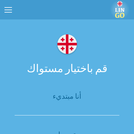
قم باختيار مستواك
أنا مبتديء