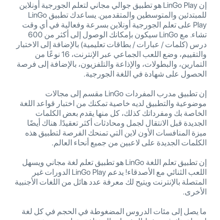
إن LinGo Play هو تطبيق جوالي مجاني لتعلم الجورجية أونلاين
للمبتدئين والمتوسطين والمتقدمين. يساعدك تطبيق LinGo
Play على تعلم الجورجية أونلاين بسرعة وفعالية في أي وقت
تشاء. مع LinGo سيكون بإمكانك الوصول إلى أكثر من 600
درس (كلمات / عبارات / بطاقات تعليمية) بالإضافة إلى الاختبار
والتقييم، وضع اللعب الجماعي عبر الإنترنت، 16 نوعًا من
التمارين، والبطولات، والإذاعة والتلفزيون، بالإضافة إلى فرصة
الحصول على شهادة في اللغة الجورجية.
إن تطبيق مدرب المفردات LinGo مقسم إلى مجالات
موضوعية والتطبيق لديه خاصية تمكنك من اختبار قواعد اللغة
الخاصة بك ومفرداتك كذلك، كل منها يقدم بعض الكلمات
الجديدة قبل الانتقال لجمل ومحادثات أكثر تعقيدًا. هناك أيضًا
ميزة المنافسات الأون لاين التي تمنحك الفرصة لتطبيق هذه
الكلمات الجديدة على لاعبين من جميع أنحاء العالم.
إن تطبيق تعلم اللغة LinGo هو تطبيق تعلم لغة مجاني ويسهل
اللعب الثنائي مع الأصدقاء! يدعم LinGo Play الدورات غير
المتصلة بالإنترنت ويتيح لك معرفة عدد هائل من اللغات الأجنبية
الأخرى.
ما يصل إلى مئات الدروس المضغوطة في الحجم في كل لغة