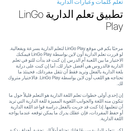
تعلم كلمات وعبارات الدارية
تطبيق تعلم الدارية LinGo
Play
مرحبًا بكم في موقع LinGo Play لتعلم الدارية بسرعة وبفعالية.
لو قررت تعلم الدارية أون لاين بواسطة LinGo Play فيمكنك
الاختيار ما بين اللعبة أم الدرس. إن كنت قد بدأت للتو في تعلم
الدارية فالدروس هي أفضل خيار لك، أما إن كنت على دراية
بلغة الدارية بالفعل وتريد فقط أن تثقل مفرداتك، فحينئذ ما
تحتاجه هو اللعب أون لاين بواسطة LinGo Play. فالاختيار متروك
لك.
إن إحدى أولى خطوات تعلم اللغة الدارية هو التعلم قليلاً حول ما
تتكون منه اللغة والجوانب اللغوية المميزة للغة الدارية التي تريد
أن تتعلمها. إذا كنت قد جربت بالفعل دراسة قواعد اللغة الدارية
أو حفظ المفردات، فإن عقلك يدرك ما يمكن توقعه عندما يواجه
اللغة الدارية.
لكي تتعلم الدارية سريعًا فإنك تحتاج أولاً إلى تحقيق أهداف ذكية