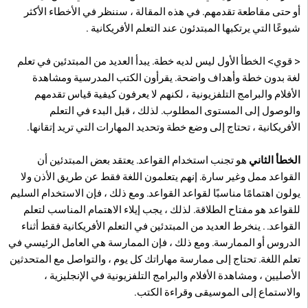
أو حتى مقاطعة تقدمهم. في هذه المقالة ، سننظر في الأخطاء الأكثر
شيوعًا التي يرتكبها المبتدئون عند التعلم الأفريكانية .
< قوي> الخطأ الأول ليس لديه خطة. يبدأ العديد من المبتدئين في تعلم
لغة بدون خطة وأهداف واضحة. يقرأون الكتب المدرسية ومشاهدة
الأفلام والبرامج التلفزيونية ، لكنهم لا يعرفون كيفية قياس تقدمهم
والوصول إلى المستوى المطلوب. لذلك ، قبل البدء في التعلم
الأفريكانية ، تحتاج إلى وضع خطة وتحديد المهارات التي تريد إتقانها.
الخطأ الثاني
هو تجنب استخدام القواعد. يعتقد بعض المبتدئين أن
القواعد ممل وغير سارة. إنهم يتعلمون اللغة فقط عن طريق الأذن ولا
يولون اهتمامًا مناسبًا لقواعد القواعد. ومع ذلك ، فإن الاستخدام السليم
للقواعد هو مفتاح الطلاقة. لذلك ، يجب إيلاء الاهتمام المناسب لتعلم
القواعد. . ينخرط العديد من المبتدئين في التعلم الأفريكانية فقط أثناء
الدروس أو الممارسة. ومع ذلك ، فإن الممارسة هي العامل الرئيسي في
تعلم اللغة. تحتاج إلى ممارسة مهاراتك كل يوم ، والتواصل مع المتحدثين
الأصليين ، ومشاهدة الأفلام والبرامج التلفزيونية في الإنجليزية ،
والاستماع إلى الموسيقى وقراءة الكتب.