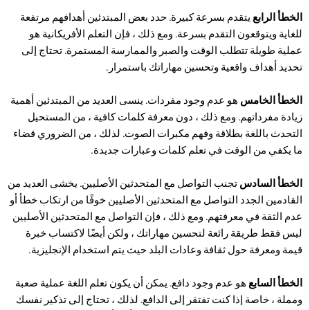
الخطأ الرابع
يتقدم بسرعة كبيرة. حدد بعض المبتدئين أهدافهم مرتفعة
للغاية ويتوقعون التقدم بسرعة. ومع ذلك ، فإن التعلم الأفريكانية هو
عملية طويلة تتطلب الوقت والصبر والممارسة المستمرة. تحتاج إلى
تحديد أهداف واقعية وتحسين مهاراتك باستمرار.
الخطأ الخامس
هو عدم وجود مفردات. ينسى العديد من المبتدئين أهمية
زيادة مفرداتهم. ومع ذلك ، دون معرفة كلمات كافية ، من المستحيل
التحدث باللغة بطلاقة وفهم مكبرات الصوت. لذلك ، من الضروري قضاء
ما يكفي من الوقت في تعلم كلمات وعبارات جديدة.
الخطأ السادس
تجنب التواصل مع المتحدثين الأصليين. يخشى العديد من
القادمين الجدد التواصل مع المتحدثين الأصليين خوفًا من ارتكاب خطأ أو
عدم الثقة في معرفتهم. ومع ذلك ، فإن التواصل مع المتحدثين الأصليين
ليس فقط طريقة رائعة لتحسين مهاراتك ، ولكن أيضًا لاكتساب خبرة
قيمة ومعرفة حول ثقافة وعادات البلد حيث يتم استخدام الإنجليزية.
الخطأ السابع
هو عدم وجود دافع. يمكن أن يكون تعلم اللغة عملية صعبة
ومملة ، خاصة إذا كنت تفتقر إلى الدافع. لذلك ، تحتاج إلى تذكير نفسك