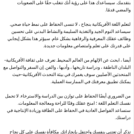
بتقدمك. سيساعدك هذا على رؤية أنك تتغلب حقًا على الصعوبات
والمضي قدمًا.
لتعلم اللغة الأفريكانية بنجاح ، لا تنسى الحفاظ على نمط حياة صحي.
سيساعد النوم الجيد والتغذية السليمة والنشاط البدني على تحسين
وظائف عقلك المعرفية والرفاهية بشكل عام. سيؤثر هذا بشكل إيجابي
على قدرتك على تعلم وامتصاص معلومات جديدة.
أيضا ، ابحث عن الإلهام من العالم المحيط. تعرف على ثقافة الأفريكانية-
البلدان الناطقة ، ودراسة تاريخها ، وأدبها ، والفن. إن السفر والتواصل مع
المتحدثين الأصليين سوف يغمرك في بيئة التحدث الأفريكانية-حيث
يمكنك تطبيق معرفتك في الممارسة العملية.
من الضروري أيضًا الحفاظ على توازن بين الدراسة والاسترخاء. لا تحمل
نفسك التعلم اللغة ؛ امنح عقلك وقتًا للراحة ومعالجة المعلومات.
ستساعد الفواصل العادية في الحفاظ على الطاقة وزيادة الإنتاجية في
دراستك.
تذكر أن تعتني بنفسك واحتفل بإنجازاتك. مكافأة نفسك على كل نجاح