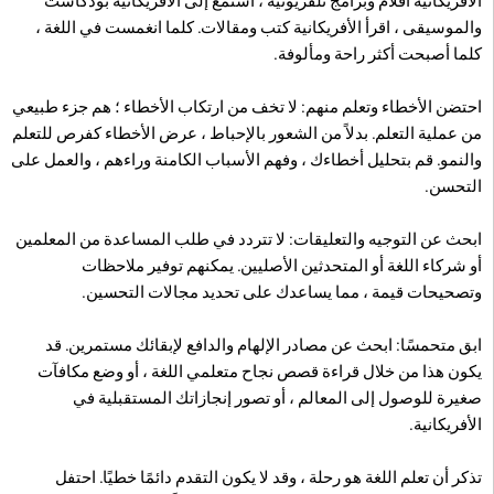
الأفريكانية أفلام وبرامج تلفزيونية ، استمع إلى الأفريكانية بودكاست
والموسيقى ، اقرأ الأفريكانية كتب ومقالات. كلما انغمست في اللغة ،
كلما أصبحت أكثر راحة ومألوفة.
احتضن الأخطاء وتعلم منهم: لا تخف من ارتكاب الأخطاء ؛ هم جزء طبيعي
من عملية التعلم. بدلاً من الشعور بالإحباط ، عرض الأخطاء كفرص للتعلم
والنمو. قم بتحليل أخطاءك ، وفهم الأسباب الكامنة وراءهم ، والعمل على
التحسن.
ابحث عن التوجيه والتعليقات: لا تتردد في طلب المساعدة من المعلمين
أو شركاء اللغة أو المتحدثين الأصليين. يمكنهم توفير ملاحظات
وتصحيحات قيمة ، مما يساعدك على تحديد مجالات التحسين.
ابق متحمسًا: ابحث عن مصادر الإلهام والدافع لإبقائك مستمرين. قد
يكون هذا من خلال قراءة قصص نجاح متعلمي اللغة ، أو وضع مكافآت
صغيرة للوصول إلى المعالم ، أو تصور إنجازاتك المستقبلية في
الأفريكانية.
تذكر أن تعلم اللغة هو رحلة ، وقد لا يكون التقدم دائمًا خطيًا. احتفل