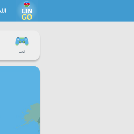
اللغ
العب