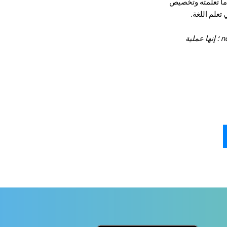
ة ما تعلمته وتخصيص
، التعلم الأذربيجانية في المنزل يمكن أن تكون فعالة إذا اتبعت هذه النصائح البسيطة. تذكر أن تعلم اللغة و ndash ؛ إنها عملية