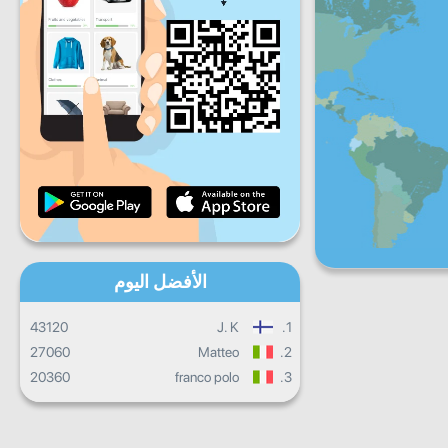
ج
س
ح
تقدم يومي
تقدم شهري
شهادة
التقدم الإجمالي
الأفضل اليوم
43120
J. K
1.
27060
Matteo
2.
20360
franco polo
3.