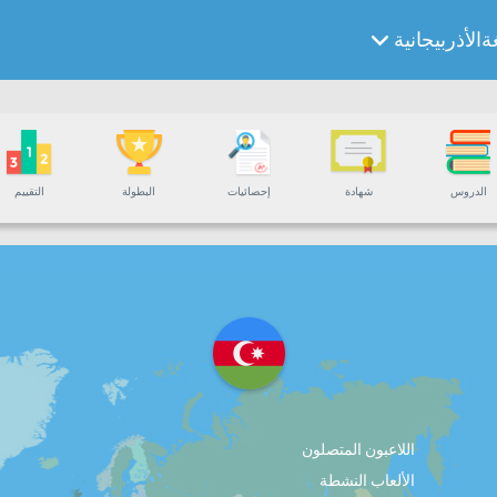
ةالأذربيجانية
الدروس
شهادة
إحصائيات
البطولة
التقييم
اللاعبون المتصلون
الألعاب النشطة