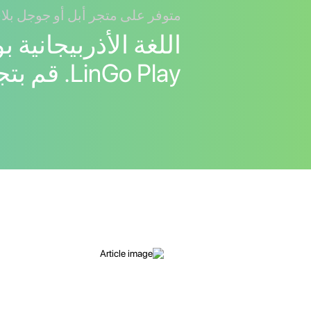
متوفر على متجر أبل أو جوجل بلا
اللغة الأذربيجانية 
LinGo Play. قم بتجربته!