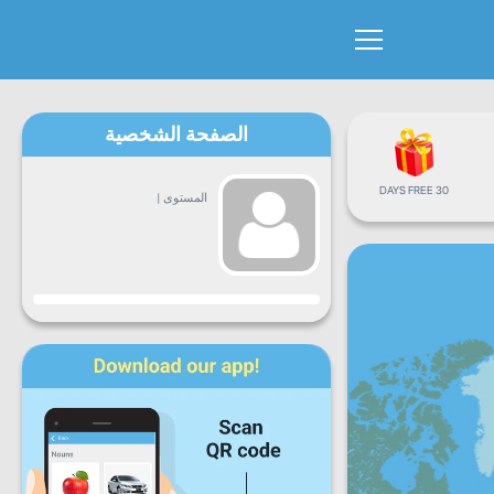
الصفحة الشخصية
30 DAYS FREE
المستوى
|
التقدم
ن
ث
ع
خ