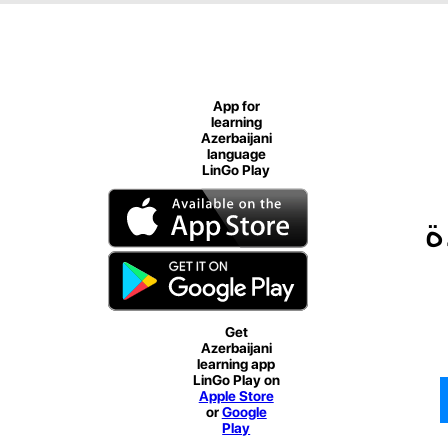
App for
learning
Azerbaijani
language
LinGo Play
ة
Get
Azerbaijani
learning app
LinGo Play on
Apple Store
or
Google
Play