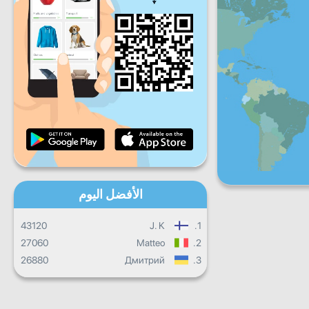
ج
س
ح
تقدم يومي
تقدم شهري
شهادة
التقدم الإجمالي
الأفضل اليوم
43120
J. K
1.
27060
Matteo
2.
26880
Дмитрий
3.