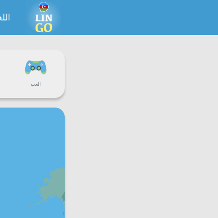
اللغ
العب