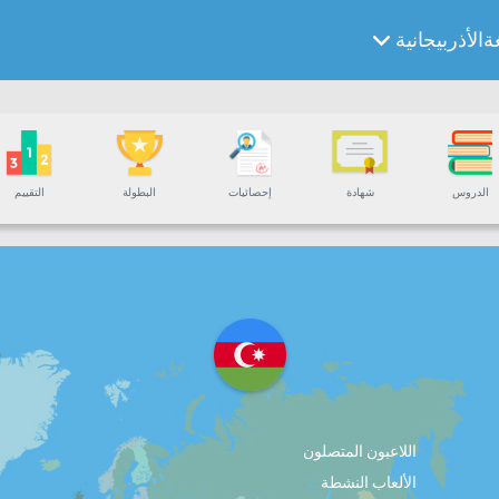
ةالأذربيجانية
الدروس
شهادة
إحصائيات
البطولة
التقييم
اللاعبون المتصلون
الألعاب النشطة