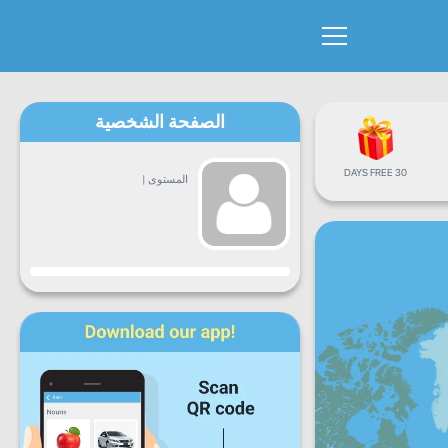
الصفحة الشخصية
30 DAYS FREE
المستوى
|
التقدم
ن
ث
ع
خ