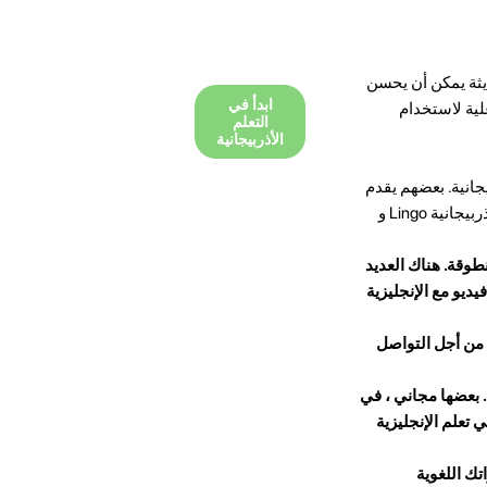
ديثة يمكن أن يحسن
ابدأ في
لية لاستخدام
التعلم
الأذربيجانية
جانية. بعضهم يقدم
تمارين القواعد ، والبعض الآخر يقدم قواميس وممارسة النطق. تشمل بعض التطبيقات الأكثر شعبية للتعلم الأذربيجانية Lingo و
وقة. هناك العديد
طع فيديو مع الإنجليزية
 من أجل التواصل
ة. بعضها مجاني ، في
 تعلم الإنجليزية
تك اللغوية