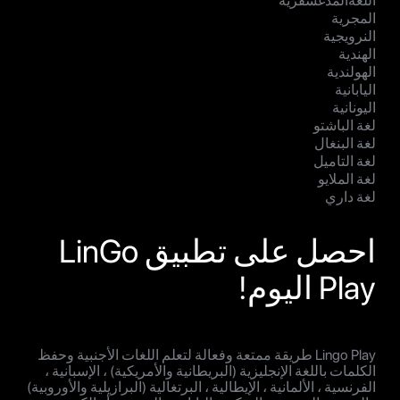
اللغةالمدغشقرية
المجرية
النرويجية
الهندية
الهولندية
اليابانية
اليونانية
لغة الباشتو
لغة البنغال
لغة التاميل
لغة الملايو
لغة داري
احصل على تطبيق LinGo
Play اليوم!
Lingo Play طريقة ممتعة وفعالة لتعلم اللغات الأجنبية وحفظ
الكلمات باللغة الإنجليزية (البريطانية والأمريكية) ، الإسبانية ،
الفرنسية ، الألمانية ، الإيطالية ، البرتغالية (البرازيلية والأوروبية)