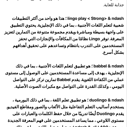
جذابة للغاية.
lingo play < Strong>
& ndash ؛ هذا هو واحد من أكثر التطبيقات
شعبية لتعلم اللغات الأجنبية ، بما في ذلك الإنجليزية. يحتوي التطبيق
على واجهة بسيطة ومباشرة ويقدم مجموعة متنوعة من التمارين لتعزيز
المعرفة. توفر Lingo نظامًا من المكافآت والإنجازات التي تحفز
المستخدمين على التدرب بانتظام وتساعدهم على تحقيق أهدافهم
بشكل أسرع.
babbel
& ndash ؛ هو تطبيق لتعلم اللغات الأجنبية ، بما في ذلك
الإنجليزية ، يهدف إلى مساعدة المستخدمين على الوصول إلى مستوى
عملي من الكفاءة اللغوية. يقدم Babbel تمارين تركز على التواصل
اليومي ، وكذلك القدرة على التواصل مع مكبرات الصوت الأصلية.
duolingo
& ndash ؛ هو تطبيق تعلم اللغة ، بما في ذلك البورمية ،
يستخدم أساليب التعلم التفاعلية مثل الألعاب والصور ومقاطع الفيديو.
يقدم Duolingo أيضًا تدريبًا من خلال حفظ الكلمات والعبارات على
مستوى اللاوعي ، مما يساعد المستخدمين على فهم المعرفة الجديدة