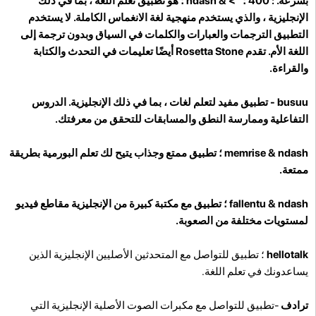
بسرعة. : 400 ؛ "> & ndash ؛ هو تطبيق تعلم اللغة ، بما في ذلك
الإنجليزية ، والذي يستخدم منهجية لغة الانغماس الكاملة. لا يستخدم
التطبيق الترجمات والعبارات والكلمات في السياق وبدون ترجمة إلى
اللغة الأم. تقدم Rosetta Stone أيضًا تعليمات في التحدث والكتابة
والقراءة.
busuu -
تطبيق مفيد لتعلم لغات ، بما في ذلك الإنجليزية. الدروس
التفاعلية وممارسة النطق والمسابقات للتحقق من معرفتك.
memrise
& ndash ؛ تطبيق ممتع وجذاب يتيح لك تعلم البورمية بطريقة
ممتعة.
fallentu
& ndash ؛ تطبيق مع مكتبة كبيرة من الإنجليزية مقاطع فيديو
لمستويات مختلفة من الصعوبة.
hellotalk
؛ تطبيق للتواصل مع المتحدثين الأصليين الإنجليزية الذين
يساعدونك في تعلم اللغة.
ترادف
-تطبيق للتواصل مع مكبرات الصوت الأصلية الإنجليزية التي