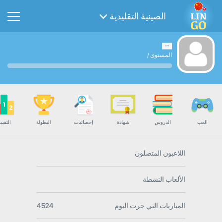
الصينية التقليدية
المستوى
/
العب
الدروس
شهادة
إحصائيات
البطولة
التقيي
اللاعبون المتصلون
الألعاب النشطة
المباريات التي جرت اليوم
4524