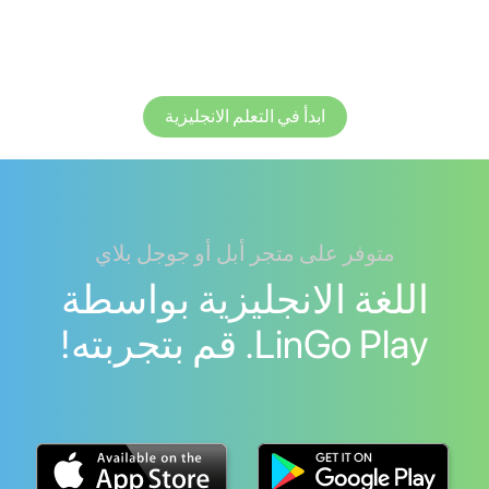
ابدأ في التعلم الانجليزية
متوفر على متجر أبل أو جوجل بلاي
اللغة الانجليزية بواسطة
LinGo Play. قم بتجربته!