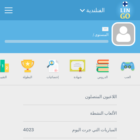
الفنلندية
المستوى
/
العب
الدروس
شهادة
إحصائيات
البطولة
التقيي
اللاعبون المتصلون
الألعاب النشطة
المباريات التي جرت اليوم
4023