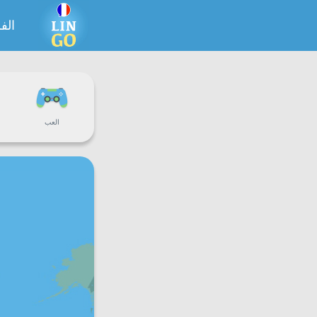
الف
العب