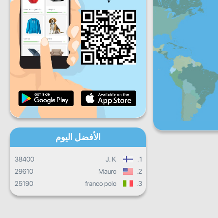
ج
س
ح
تقدم يومي
تقدم شهري
شهادة
التقدم الإجمالي
الأفضل اليوم
38400
J. K
1.
29610
Mauro
2.
25190
franco polo
3.