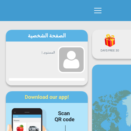
الصفحة الشخصية
30 DAYS FREE
المستوى
|
التقدم
ن
ث
ع
خ