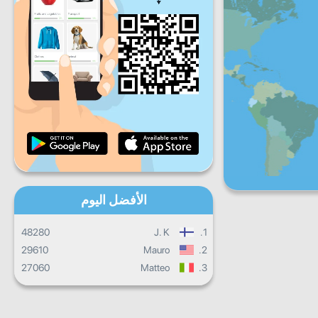
ج
س
ح
تقدم يومي
تقدم شهري
شهادة
التقدم الإجمالي
الأفضل اليوم
48280
J. K
1.
29610
Mauro
2.
27060
Matteo
3.