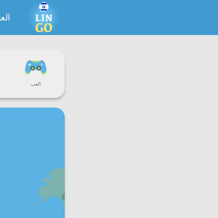
الع
العب