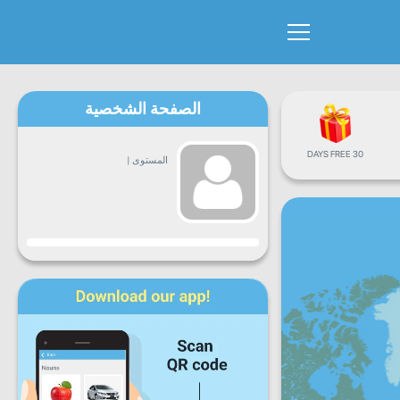
الصفحة الشخصية
30 DAYS FREE
المستوى
|
التقدم
ن
ث
ع
خ